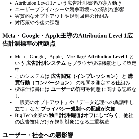
Attribution Level 1という広告計測標準の導入動き
ユーザープライバシーや競争環境への深刻な影響
実質的なオプトアウトや規制回避の仕組み
対応策や今後の課題
Meta・Google・Apple主導のAttribution Level 1広
告計測標準の問題点
Meta、Google、Apple、Mozillaが
Attribution Level 1
と
いう
広告計測システム
をブラウザ標準機能として策定
中
このシステムは
広告閲覧（インプレッション）
と
購
買行動（コンバージョン）
の相関を測定する仕組み
標準仕様書には
ユーザーの許可や同意
に関する記載な
し
「販売のオプトアウト」や「データ処理への異議申し
立て」など
プライバシー規制への配慮が欠如
Big Tech企業の
独自計測機能はオフにしづらく
、他社
の広告技術だけが規制対象になる二重構造
ユーザー・社会への悪影響