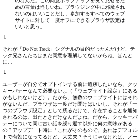
のなんだ。この同意ポップアップを良く見せるた
めの言葉は怪しいね。ブラウジング中に邪魔され
ないのはいいことだし、参加するすべてのウェブ
サイトに対して一度オフにできるブラウザ設定は
いいと思う。
└
それが「Do Not Track」シグナルの目的だったんだけど、テ
ック兄さんたちはまだ同意を理解してないからね、ほんと
に…
└
ユーザーが自分でオプトインする前に追跡したいなら、クッ
キーバナーなんて必要ないよ（「ウェブサイト設定」にある
かもしれないけど）。だから、無数のウェブサイトにはそれ
がないんだ。ブラウザは一度だけ聞けばいいし、それが「一
つのブラウザ設定」として残るだけで、存在することを通知
されるのは、出たときだけなんだよね。だから、クッキーバ
ナーについて同じ古い話を繰り返す以外に何の意味がある
の？アップデート時に「これがそのもので、あれはデフォル
トで有効になってるけど、大丈夫？そうじゃなければ、ノー