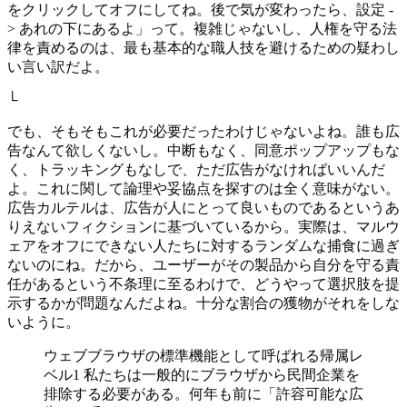
をクリックしてオフにしてね。後で気が変わったら、設定 -
> あれの下にあるよ」って。複雑じゃないし、人権を守る法
律を責めるのは、最も基本的な職人技を避けるための疑わし
い言い訳だよ。
└
でも、そもそもこれが必要だったわけじゃないよね。誰も広
告なんて欲しくないし。中断もなく、同意ポップアップもな
く、トラッキングもなしで、ただ広告がなければいいんだ
よ。これに関して論理や妥協点を探すのは全く意味がない。
広告カルテルは、広告が人にとって良いものであるというあ
りえないフィクションに基づいているから。実際は、マルウ
ェアをオフにできない人たちに対するランダムな捕食に過ぎ
ないのにね。だから、ユーザーがその製品から自分を守る責
任があるという不条理に至るわけで、どうやって選択肢を提
示するかが問題なんだよね。十分な割合の獲物がそれをしな
いように。
ウェブブラウザの標準機能として呼ばれる帰属レ
ベル1 私たちは一般的にブラウザから民間企業を
排除する必要がある。何年も前に「許容可能な広