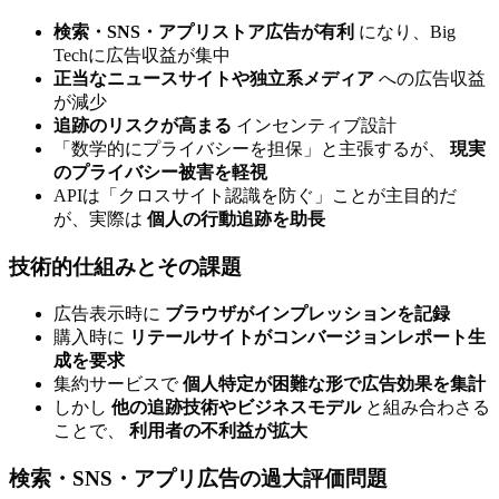
検索・SNS・アプリストア広告が有利
になり、Big
Techに広告収益が集中
正当なニュースサイトや独立系メディア
への広告収益
が減少
追跡のリスクが高まる
インセンティブ設計
「数学的にプライバシーを担保」と主張するが、
現実
のプライバシー被害を軽視
APIは「クロスサイト認識を防ぐ」ことが主目的だ
が、実際は
個人の行動追跡を助長
技術的仕組みとその課題
広告表示時に
ブラウザがインプレッションを記録
購入時に
リテールサイトがコンバージョンレポート生
成を要求
集約サービスで
個人特定が困難な形で広告効果を集計
しかし
他の追跡技術やビジネスモデル
と組み合わさる
ことで、
利用者の不利益が拡大
検索・SNS・アプリ広告の過大評価問題