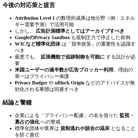
今後の対応策と提言
Attribution Level 1
の数理的成果は他分野（例：エネル
ギー需要予測）で活用可能
しかし、
広告計測標準としてはアーカイブすべき
GoogleのPrivacy Sandbox
も規制圧力で停止した前例
W3Cなど標準化団体
は「競争政策」の重要性を認識す
べき
最悪でも、
拡張機能で追跡制御を可能に
する設計が必
要
米国ユーザーの過半数が広告ブロッカー利用
、理由の
第一はプライバシー保護
Privacy Badger
や
uBlock Origin
などのアドバイスが無
効化される事態は回避すべき
結論と警鐘
企業による「プライバシー配慮」の名を借りた
監視・
寡占の強化
への警戒
標準化団体や業界は
規制逃れや談合の温床
となること
を防ぐ責任