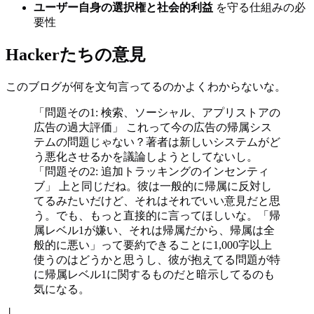
ユーザー自身の選択権と社会的利益
を守る仕組みの必
要性
Hackerたちの意見
このブログが何を文句言ってるのかよくわからないな。
「問題その1: 検索、ソーシャル、アプリストアの
広告の過大評価」 これって今の広告の帰属シス
テムの問題じゃない？著者は新しいシステムがど
う悪化させるかを議論しようとしてないし。
「問題その2: 追加トラッキングのインセンティ
ブ」 上と同じだね。彼は一般的に帰属に反対し
てるみたいだけど、それはそれでいい意見だと思
う。でも、もっと直接的に言ってほしいな。「帰
属レベル1が嫌い、それは帰属だから、帰属は全
般的に悪い」って要約できることに1,000字以上
使うのはどうかと思うし、彼が抱えてる問題が特
に帰属レベル1に関するものだと暗示してるのも
気になる。