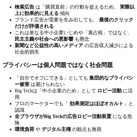
検索広告
は「購買直前」の行動を捉えるため、
実際以
上に効果的に見える
傾向
ブランド広告が需要を生み出しても、
最後のクリック
だけが評価される
これは単なる中小企業いじめや「寡占税」ではなく、
民主主義や社会への悪影響
も懸念
新聞など公益性の高いメディア
の広告収入減少による
社会的損失
プライバシーは個人問題ではなく社会問題
「自分でオフにできる」としても
集団的なプライバシ
ー被害
は避けられない
Big Techは「中小企業のため」として
ロビー活動
に活
用
プロのマーケターでも「
効果測定はほぼオカルト
」と
認識
全ブラウザがBig Techの広告ロビー活動装置
になる危
険
環境負荷
や
デジタル主権
の観点も無視