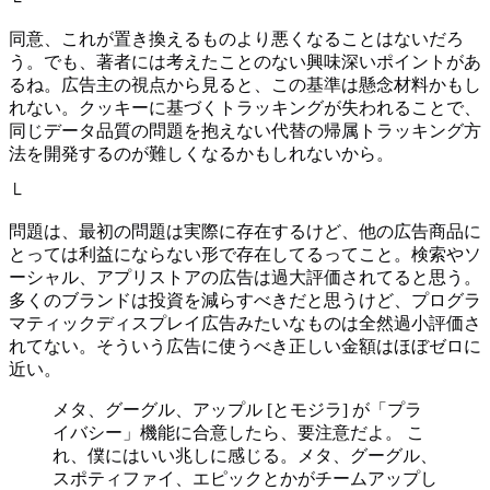
└
同意、これが置き換えるものより悪くなることはないだろ
う。でも、著者には考えたことのない興味深いポイントがあ
るね。広告主の視点から見ると、この基準は懸念材料かもし
れない。クッキーに基づくトラッキングが失われることで、
同じデータ品質の問題を抱えない代替の帰属トラッキング方
法を開発するのが難しくなるかもしれないから。
└
問題は、最初の問題は実際に存在するけど、他の広告商品に
とっては利益にならない形で存在してるってこと。検索やソ
ーシャル、アプリストアの広告は過大評価されてると思う。
多くのブランドは投資を減らすべきだと思うけど、プログラ
マティックディスプレイ広告みたいなものは全然過小評価さ
れてない。そういう広告に使うべき正しい金額はほぼゼロに
近い。
メタ、グーグル、アップル [とモジラ] が「プラ
イバシー」機能に合意したら、要注意だよ。 こ
れ、僕にはいい兆しに感じる。メタ、グーグル、
スポティファイ、エピックとかがチームアップし