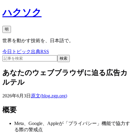
ハクソク
明
世界を動かす技術を、日本語で。
今日
トピック
出典
RSS
検索
あなたのウェブブラウザに迫る広告カ
ルテル
2026年6月3日
原文(
blog.zgp.org
)
概要
Meta、Google、Appleが「プライバシー」機能で協力す
る際の警戒点