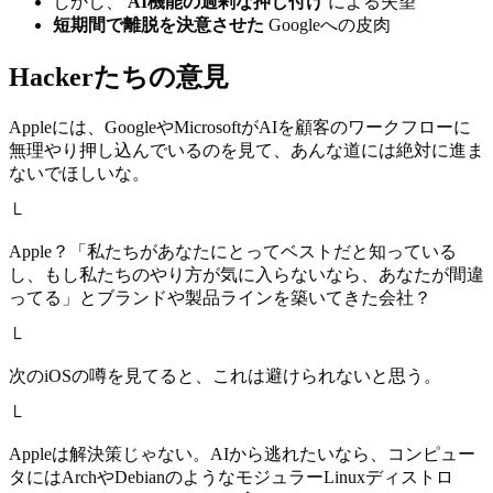
しかし、
AI機能の過剰な押し付け
による失望
短期間で離脱を決意させた
Googleへの皮肉
Hackerたちの意見
Appleには、GoogleやMicrosoftがAIを顧客のワークフローに
無理やり押し込んでいるのを見て、あんな道には絶対に進ま
ないでほしいな。
└
Apple？「私たちがあなたにとってベストだと知っている
し、もし私たちのやり方が気に入らないなら、あなたが間違
ってる」とブランドや製品ラインを築いてきた会社？
└
次のiOSの噂を見てると、これは避けられないと思う。
└
Appleは解決策じゃない。AIから逃れたいなら、コンピュー
タにはArchやDebianのようなモジュラーLinuxディストロ