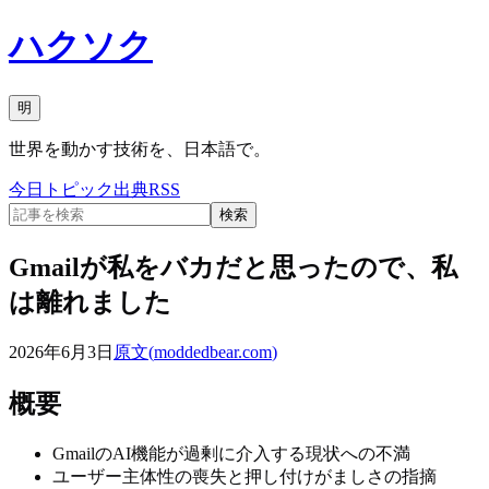
ハクソク
明
世界を動かす技術を、日本語で。
今日
トピック
出典
RSS
検索
Gmailが私をバカだと思ったので、私
は離れました
2026年6月3日
原文(
moddedbear.com
)
概要
GmailのAI機能が過剰に介入する現状への不満
ユーザー主体性の喪失と押し付けがましさの指摘