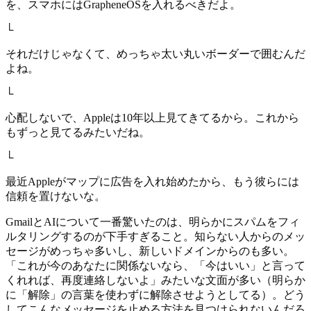
を、スマホにはGrapheneOSを入れるべきだよ。
└
それだけじゃなくて、めっちゃ太い丸いボーダーで囲むんだ
よね。
└
心配しないで、Appleは10年以上見てきてるから。これから
もずっと見てるみたいだね。
└
最近Appleがマップに広告を入れ始めたから、もう彼らには
信頼を置けないな。
GmailとAIについて一番驚いたのは、明らかにスパムをフィ
ルタリングするのが下手すぎること。知らない人からのメッ
セージがめっちゃ多いし、新しいドメインからのも多い。
「これが今のあなたに関係ないなら、「今はいい」と言って
くれれば、再度連絡しないよ」みたいな文面が多い（明らか
に「解除」の言葉を使わずに解除させようとしてる）。どう
してこんなメッセージを止める方法を見つけられないんだろ