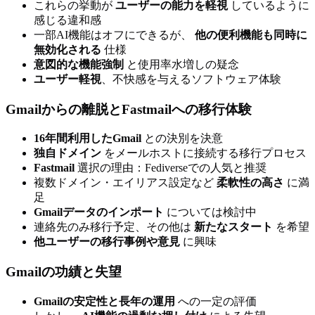
これらの挙動が
ユーザーの能力を軽視
しているように
感じる違和感
一部AI機能はオフにできるが、
他の便利機能も同時に
無効化される
仕様
意図的な機能強制
と使用率水増しの疑念
ユーザー軽視
、不快感を与えるソフトウェア体験
Gmailからの離脱とFastmailへの移行体験
16年間利用したGmail
との決別を決意
独自ドメイン
をメールホストに接続する移行プロセス
Fastmail
選択の理由：Fediverseでの人気と推奨
複数ドメイン・エイリアス設定など
柔軟性の高さ
に満
足
Gmailデータのインポート
については検討中
連絡先のみ移行予定、その他は
新たなスタート
を希望
他ユーザーの移行事例や意見
に興味
Gmailの功績と失望
Gmailの安定性と長年の運用
への一定の評価