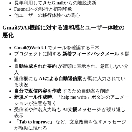
長年利用してきたGmailからの離脱決断
Fastmailへの移行と初期印象
他ユーザーの移行体験への関心
GmailのAI機能に対する違和感とユーザー体験の
悪化
GmailのWeb UI
でメールを確認する日常
プロジェクトに関する
新着フィードバックメール
を開
封
自動生成された要約
が冒頭に表示され、意図しない介
入
返信欄にも
AIによる自動返信案
が既に入力されてい
る状況
自分で返信内容を作成
するため自動案を削除
新規メール作成時
、「help me write」ボタンのアニメー
ションが注意を引く
受信者や件名入力時も
AI支援メッセージ
が繰り返し
表示
「Tab to improve」
など、文章改善を促すメッセージ
が執拗に現れる