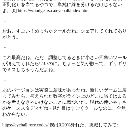
正則化）を当てるやつで、単純に線を分けるだけじゃない
よ。[0] https://woodgears.ca/eyeball/index.html
└
おお、すごい！めっちゃクールだね。シェアしてくれてあり
がとう。
└
これ最高だね。ただ、調整してるときに小さい四角いツール
が消えてくれたらいいのに。ちょっと気が散って、ギリギリ
でミスしちゃうんだよね。
└
あのバージョンは実際に意味があったね。新しいゲームに戻
ってみたら、与えられた数字がライン上のどこに当てはまる
かを考えなきゃいけないことに気づいた。現代の使いやすさ
のケーススタディだね - 見た目はすごくクールなのに、全然
わからない。
https://eyeball.rory.codes/ 僕は0.20%外れた。挑戦してみて: