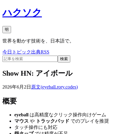
ハクソク
明
世界を動かす技術を、日本語で。
今日
トピック
出典
RSS
検索
Show HN: アイボール
2026年6月2日
原文(
eyeball.rory.codes
)
概要
eyeball
は高精度なクリック操作向けゲーム
マウス
や
トラックパッド
でのプレイを推奨
タッチ操作にも対応
指タップ
では精度が不足