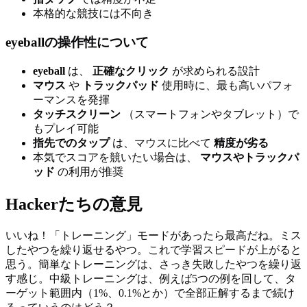
本格的な競技には不向き
eyeballの操作性について
eyeball
は、
正確なクリック
が求められる設計
マウス
や
トラックパッド
使用時に、最も高いパフォ
ーマンスを発揮
タッチスクリーン
（スマートフォンやタブレット）で
もプレイ可能
指先でのタップ
は、マウスに比べて
精度が劣る
本気でスコアを競いたい場合は、
マウスやトラックパ
ッド
の利用が推奨
Hackerたちの意見
いいね！「トレーニング」モードがあったら最高だね。ミス
したやつを繰り返せるやつ。これで学習スピードが上がると
思う。簡単なトレーニングは、さっき失敗したやつを繰り返
す感じ。中級トレーニングは、例えば5つの例を回して、タ
ーゲット範囲内（1%、0.1%とか）で全部正解するまで続け