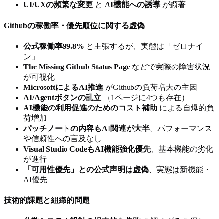
UI/UXの頻繁な変更
と
AI機能への誘導
が顕著
Githubの稼働率・優先順位に関する虚偽
公式稼働率99.8%
と主張するが、実態は「ゼロナイ
ン」
The Missing Github Status Page
などで実際の障害状況
が可視化
MicrosoftによるAI推進
がGithubの負荷増大の主因
AI/Agentボタンの乱立
（1ページに4つも存在）
AI機能の利用促進のためのコスト補助
による自爆的負
荷増加
パッチノートの内容もAI関連が大半
、パフォーマンス
や信頼性への言及なし
Visual Studio CodeもAI機能強化優先
、基本機能の劣化
が進行
「可用性優先」との公式声明は虚偽
、実態は新機能・
AI優先
技術的課題と組織的問題