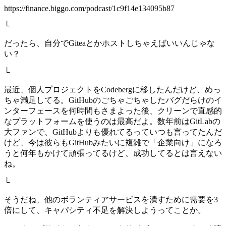
https://finance.biggo.com/podcast/1c9f14e134095b87
└
だったら、自分でGiteaとかホストしちゃえばいいんじゃな
い？
└
最近、個人プロジェクトをCodebergに移したんだけど、めっ
ちゃ満足してる。GitHubのごちゃごちゃしたバグだらけのイ
ンターフェースを何時間もさまよった後、クリーンで直感的
なプラットフォームを使うのは最高だよ。数年前はGitLabの
大ファンで、GitHubよりも優れてるっていつも言ってたんだ
けど、今は彼らもGitHubみたいに複雑で「企業向け」になろ
うと何年もかけて頑張ってるけど、成功してるとは言えない
ね。
└
そうだね、他のボランティアサービスを潰すために需要を3
倍にして、キャパシティ不足を解決しようってことか。