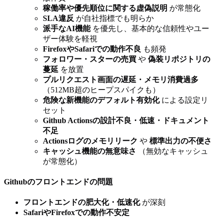
稼働率や優先順位に関する虚偽説明
が常態化
SLA違反
が自社指標でも明らか
派手なAI機能
を優先し、基本的な信頼性やユー
ザー体験を軽視
FirefoxやSafariでの動作不良
も頻発
フォロワー・スターの売買
や
偽装リポジトリの
蔓延
を放置
プルリクエスト画面の遅延・メモリ消費過多
（512MB超のヒープスパイクも）
危険な新機能のデフォルト有効化
による設定リ
セット
Github Actionsの設計不良・低速・ドキュメント
不足
Actionsログのメモリリーク
や
標準出力の不便さ
キャッシュ機能の無意味さ
（無効なキャッシュ
が常態化）
Githubのフロントエンドの問題
フロントエンドの肥大化・低速化
が深刻
SafariやFirefoxでの動作不安定