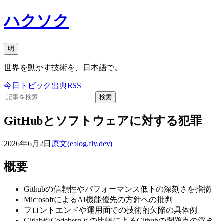
ハクソク
明
世界を動かす技術を、日本語で。
今日
トピック
出典
RSS
検索
GitHubとソフトウェアに対する犯罪
2026年6月2日
原文(
eblog.fly.dev
)
概要
Githubの信頼性やパフォーマンス低下の深刻さを指摘
MicrosoftによるAI機能優先の方針への批判
フロントエンドや運用面での技術的欠陥の具体例
GitlabやCodebergとの比較によるGithubの問題点の浮き