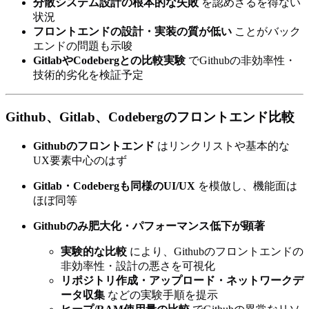
分散システム設計の根本的な失敗
を認めざるを得ない
状況
フロントエンドの設計・実装の質が低い
ことがバック
エンドの問題も示唆
GitlabやCodebergとの比較実験
でGithubの非効率性・
技術的劣化を検証予定
Github、Gitlab、Codebergのフロントエンド比較
Githubのフロントエンド
はリンクリストや基本的な
UX要素中心のはず
Gitlab・Codebergも同様のUI/UX
を模倣し、機能面は
ほぼ同等
Githubのみ肥大化・パフォーマンス低下が顕著
実験的な比較
により、Githubのフロントエンドの
非効率性・設計の悪さを可視化
リポジトリ作成・アップロード・ネットワークデ
ータ収集
などの実験手順を提示