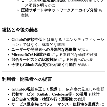
ヒープ/RAM使用量の比較
でGithubの異常なリソ
ース消費を明らかに
圧縮サポートやネットワークアーカイブ分析
も
実施
総括と今後の懸念
Githubの信頼性低下
は単なる「エンシティフィケーシ
ョン」ではなく、構造的な問題
ユーザーや開発者への具体的な悪影響
が拡大
MicrosoftのAI偏重路線
による本質的な価値の毀損
競合サービスとの比較検証
による改善への示唆
今後もGithubの品質劣化が続く可能性
が高い
利用者・開発者への提言
Githubの現状を正しく認識
し、依存度の見直しを推奨
代替サービス（Gitlab、Codeberg等）の活用
も検討
自分自身で実験・検証を行う重要性
の強調
サービス選定時はパフォーマンス・信頼性を最優先
に