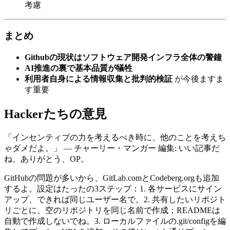
考慮
まとめ
Githubの現状はソフトウェア開発インフラ全体の警鐘
AI推進の裏で基本品質が犠牲
利用者自身による情報収集と批判的検証
が今後ますま
す重要
Hackerたちの意見
「インセンティブの力を考えるべき時に、他のことを考えち
ゃダメだよ。」 — チャーリー・マンガー 編集: いい記事だ
ね、ありがとう、OP。
GitHubの問題が多いから、GitLab.comとCodeberg.orgも追加
するよ。設定はたったの3ステップ：1. 各サービスにサイン
アップ、できれば同じユーザー名で。2. 共有したいリポジト
リごとに、空のリポジトリを同じ名前で作成；READMEは
自動で作成しないでね。3. ローカルファイルの.git/configを編