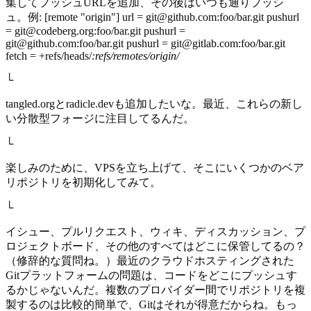
集してプッシュURLを追加、その後はいつも通りプッシ
ュ。例: [remote "origin"] url = git@github.com:foo/bar.git pushurl
= git@codeberg.org:foo/bar.git pushurl =
git@github.com:foo/bar.git pushurl = git@gitlab.com:foo/bar.git
fetch = +refs/heads/
:refs/remotes/origin/
└
tangled.orgとradicle.devも追加したいな。最近、これらの新し
い分散型フォージに注目してるんだ。
└
楽しみのために、VPSを立ち上げて、そこにいくつかのベア
リポジトリを初期化してみて。
└
イシュー、プルリクエスト、ウィキ、ディスカッション、プ
ロジェクトボード、その他のすべてはどこに保管してるの？
（修辞的な質問ね。）最近のクラウドホスティングされた
Gitプラットフォームの問題は、コードをどこにプッシュす
るかじゃないんだ。複数のプロバイダー間でリポジトリを複
製するのは比較的簡単で、Gitはそれが得意だからね。もっ