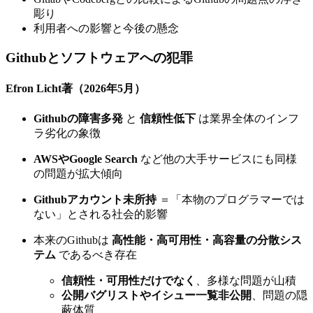
彫り
利用者への影響と今後の懸念
Githubとソフトウェアへの犯罪
Efron Licht著（2026年5月）
Githubの障害多発
と
信頼性低下
は業界全体のインフ
ラ劣化の象徴
AWSやGoogle Search
など他の大手サービスにも同様
の問題が拡大傾向
Githubアカウント未所持
＝「本物のプログラマーでは
ない」とされる社会的影響
本来のGithubは
高性能・高可用性・高容量の分散シス
テム
であるべき存在
信頼性・可用性だけでなく
、多様な問題が山積
公開バグリストやイシュー一覧非公開
、問題の隠
蔽体質