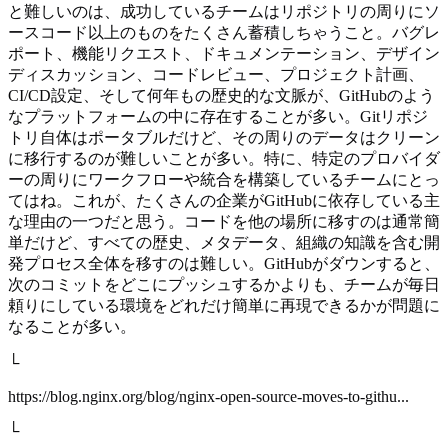
と難しいのは、成功しているチームはリポジトリの周りにソ
ースコード以上のものをたくさん蓄積しちゃうこと。バグレ
ポート、機能リクエスト、ドキュメンテーション、デザイン
ディスカッション、コードレビュー、プロジェクト計画、
CI/CD設定、そして何年もの歴史的な文脈が、GitHubのよう
なプラットフォームの中に存在することが多い。Gitリポジ
トリ自体はポータブルだけど、その周りのデータはクリーン
に移行するのが難しいことが多い。特に、特定のプロバイダ
ーの周りにワークフローや統合を構築しているチームにとっ
てはね。これが、たくさんの企業がGitHubに依存している主
な理由の一つだと思う。コードを他の場所に移すのは通常簡
単だけど、すべての歴史、メタデータ、組織の知識を含む開
発プロセス全体を移すのは難しい。GitHubがダウンすると、
次のコミットをどこにプッシュするかよりも、チームが毎日
頼りにしている環境をどれだけ簡単に再現できるかが問題に
なることが多い。
└
https://blog.nginx.org/blog/nginx-open-source-moves-to-githu...
└