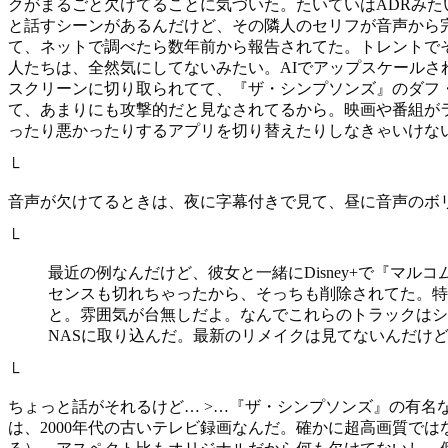
クがまるごと欠けてることに気づいた。たいていはADRみ
と話すシーンがあるんだけど、その隣人のセリフが音声から
て、ネットで調べたら数年前から報告されてた。トレントで
人たちは、全然気にしてないみたい。AIでアップスケールさ
スクリーンに切り取られてて、『ザ・シンプソンズ』のダフ
て、あまりにも攻撃的だと見なされてるから。映画や番組が
ったり悪かったりするアプリを切り替えたりしなきゃいけな
└
音声が欠けてるときは、夜に字幕付きで見て、昼に音声のボリ
└
最近の例なんだけど、彼女と一緒にDisney+で『マルコ
センスも切れちゃったから、そっちも削除されてた。特に目立
と。雰囲気が台無しだよ。なんでこれらのトラックはシ
NASに取り込んだ。最新のリメイクは見てないんだけ
└
ちょっと話がそれるけど… >…『ザ・シンプソンズ』の有名
は、2000年代の古いテレビ録画なんだ。確かに超高画質では