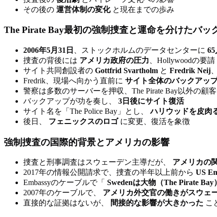
その後の
運営体制の変化
と現在までの歩み
The Pirate Bay最初の強制捜査と運命を分けたバ
2006年5月31日
、ストックホルムのデータセンターに
6
捜査の背後には
アメリカ政府の圧力
、Hollywoodの要請
サイト共同創設者の
Gottfrid Svartholm
と
Fredrik Neij
Fredrik、現場へ向かう直前に
サイト全体のバックアッ
警察は多数のサーバーを押収、The Pirate Bay以外の
バックアップが功を奏し、
3日後にサイト復活
サイト名を「The Police Bay」とし、
ハリウッドを皮肉
後日、
フェニックスのロゴ
に変更、復活を象徴
強制捜査の国際的背景とアメリカの影響
捜査と刑事調査はスウェーデン主導だが、
アメリカの
2017年の情報公開請求で、捜査の半年以上前から
US E
Embassyのケーブルで「
Swedenは大物（The Pirate 
2007年のケーブルで、
アメリカ外交官の働きがスウェ
直接的な証拠はないが、
間接的な影響が大きかった
こ