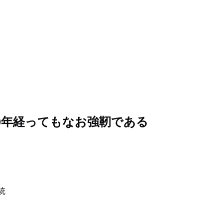
0年経ってもなお強靭である
統