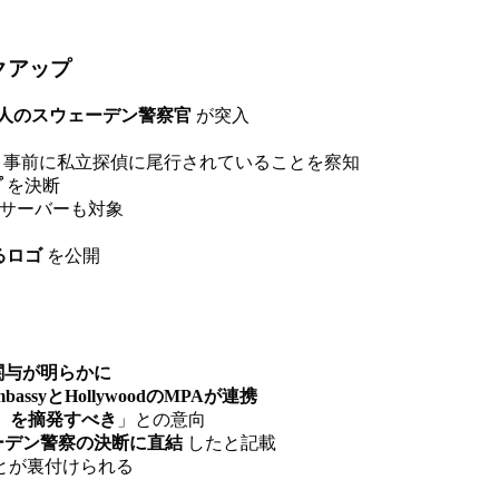
ックアップ
5人のスウェーデン警察官
が突入
、事前に私立探偵に尾行されていることを察知
プ
を決断
顧客サーバーも対象
るロゴ
を公開
関与が明らかに
mbassyとHollywoodのMPAが連携
Bay）を摘発すべき
」との意向
ーデン警察の決断に直結
したと記載
とが裏付けられる