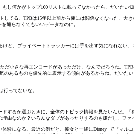
。もし何かがトップ100リストに載ってなかったら、だいたい
レントしてる。TPBは15年以上前から俺には関係なくなった。
ーを通らなくてもいいデータなのに。
ってるけど、プライベートトラッカーには手を出す気になれない
ただ小さな再エンコードがあっただけ。なんでだろうね、TP
気のあるものを優先的に表示する傾向があるからね。だいたい1
トには行ってないな。
ードするか選ぶときに、全体のトピック情報を見たいんだ。「
の理由なのか？いろんなダブがあったりするのも嫌だし、ファ
なる。最近の例だと、彼女と一緒にDisney+で『マルコム in