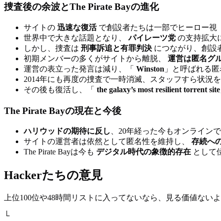
捜査後の余波とThe Pirate Bayの進化
サイトの
迅速な復活
で創設者たちは一部でヒーロー視
世界中で大きな話題となり、
パイレーツ党
の支持拡大
しかし、捜査は
刑事訴追と有罪判決
につながり、創設
初期メンバーの多くがサイトから離脱、
運営は匿名グ
運営の表立った発言は減り、「
Winston
」と呼ばれる匿
2014年にも再度の捜査で一時消滅、スタッフすら状況
その後も復活し、「
the galaxy’s most resilient torrent site
The Pirate Bayの現在と今後
ハリウッドの期待に反し
、20年経った今もオンライン
サイトの運営者は依然として匿名性を維持し、
存続へ
The Pirate Bayは今も
デジタル時代の象徴的存在
として
Hackerたちの意見
上位100位や48時間リストに入ってないなら、見る価値ない
└