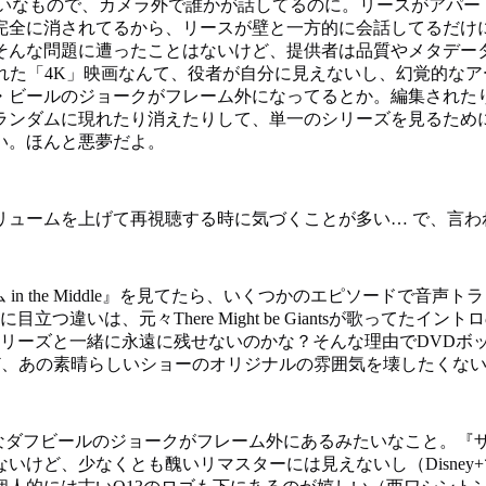
たいなもので、カメラ外で誰かが話してるのに。リースがアパー
完全に消されてるから、リースが壁と一方的に会話してるだけ
そんな問題に遭ったことはないけど、提供者は品質やメタデー
れた「4K」映画なんて、役者が自分に見えないし、幻覚的な
・ビールのジョークがフレーム外になってるとか。編集された
ランダムに現れたり消えたりして、単一のシリーズを見るため
い。ほんと悪夢だよ。
ュームを上げて再視聴する時に気づくことが多い… で、言わ
ム in the Middle』を見てたら、いくつかのエピソードで
つ違いは、元々There Might be Giantsが歌ってた
リーズと一緒に永遠に残せないのかな？そんな理由でDVDボッ
ど、あの素晴らしいショーのオリジナルの雰囲気を壊したくな
なダフビールのジョークがフレーム外にあるみたいなこと。『ザ
ないけど、少なくとも醜いリマスターには見えないし（Disne