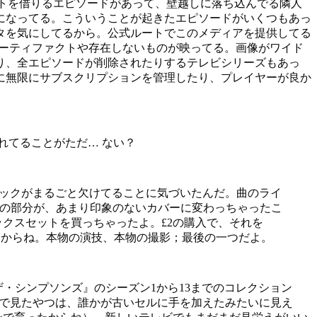
トを借りるエピソードがあって、壁越しに落ち込んでる隣人
になってる。こういうことが起きたエピソードがいくつもあっ
タを気にしてるから。公式ルートでこのメディアを提供してる
アーティファクトや存在しないものが映ってる。画像がワイド
り、全エピソードが削除されたりするテレビシリーズもあっ
に無限にサブスクリプションを管理したり、プレイヤーが良か
れてることがただ… ない？
音声トラックがまるごと欠けてることに気づいたんだ。曲のライ
イントロの部分が、あまり印象のないカバーに変わっちゃったこ
クスセットを買っちゃったよ。£2の購入で、それを
いからね。本物の演技、本物の撮影；最後の一つだよ。
・シンプソンズ』のシーズン1から13までのコレクション
y+で見たやつは、誰かが古いセルに手を加えたみたいに見え