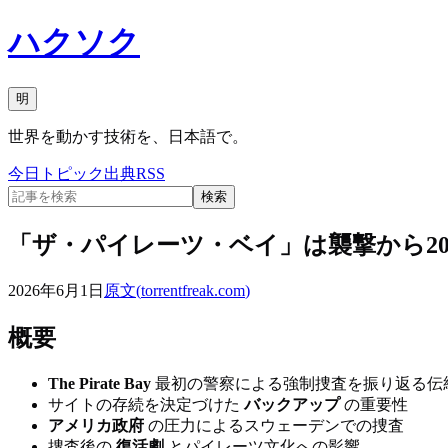
ハクソク
明
世界を動かす技術を、日本語で。
今日
トピック
出典
RSS
検索
「ザ・パイレーツ・ベイ」は襲撃から2
2026年6月1日
原文(
torrentfreak.com
)
概要
The Pirate Bay
最初の警察による強制捜査を振り返る伝
サイトの存続を決定づけた
バックアップ
の重要性
アメリカ政府
の圧力によるスウェーデンでの捜査
捜査後の
復活劇
とパイレーツ文化への影響