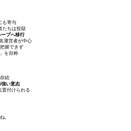
にも寄与
者たちは投獄
ループへ移行
名運営者が中心
を把握できず
」を自称
で存続
の強い意志
位置付けられる
よね。