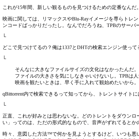
これが15年間、新しい観るものを見つけるための定番なんだ
映画に関しては、リマックスやBlu-Rayイメージを専らト
ンコードばっかりだったし。なんでだろうね、TPBのサーバ
└
どこで見つけてるの？俺は1337とDHTの検索エンジン使
└
そんなに大きなファイルサイズの文化はなかったんだ。
ファイルの大きさを気にしなきゃいけないし。TPBは人
映画を観たいときは、早く手に入れて観始めたいから。
qBittorrent内で検索できるって知ってから、トレントサイ
└
正直、これが好みとは思わないな。どのトレントをダウンロ
い」ってのは、ただの形式的なもので、音声がずれてるとか
時々、意図した方法™で何かを見ようとするけど、いつも悪い体験に