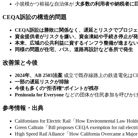
小規模かつ裕福な自治体が
大多数の利用者や納税者に
CEQA訴訟の構造的問題
CEQA訴訟は勝敗に関係なく、遅延とリスクでプロジ
資金提供者がリスクを嫌い、資金凍結や手続き停止が発
本来、広域の公共利益に資するインフラ整備が進まない
同様の問題が住宅、バス、道路再設計など各所で発生
改善策と今後
2024年、AB 2503法案
成立で既存線路上の鉄道電化はC
一部の遅延リスクが排除
今後も多くの“拒否権”ポイントが残存
Peninsula for Everyone
などの団体が住民参加を呼びか
参考情報・出典
Californians for Electric Rail「How Environmental Law Holds Ba
Green Caltrain「Bill proposes CEQA exemption for rail electr
High Speed Rail Alliance「How California Overcame a Major Ba