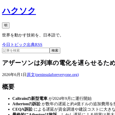
ハクソク
明
世界を動かす技術を、日本語で。
今日
トピック
出典
RSS
検索
アザーソンは列車の電化を遅らせるため
2026年6月1日
原文(
peninsulaforeveryone.org
)
概要
Caltrainの新型電車
が2024年9月に運行開始
Athertonの訴訟
が数年の遅延と約4億ドルの追加費用を
CEQA訴訟
による遅延が資金調達や建設コストに大き
最終的にAthertonは敗訴
、しかし遅延による損害は甚大