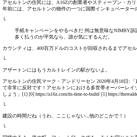
アセルトンの住民には、A16Zの創業者やスティーブン・カリ
年前には、アセルトンの物件の一つに国際インキュベーター
└
手紙キャンペーンをやるべきだ 州は無意味なNIMB
多く払うのが平気なら、誰が気にするんだ。
カウンティは、400百万ドルのコストが回収されるまでアセ
└
アザートンにはもうカルトレインの駅がないよ。
アセルトンの住民マーク・アンドリーセン 2020年4月18日:
て非常に反対です！アセルトンにおける多世帯オーバーレイゾ
しょう」[1] [0] https://a16z.com/its-time-to-build/ [1] https://thereald
└
建設の時間だね（うわ、ここじゃない...他のどこかで！）
└