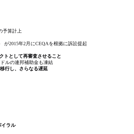
ルの予算計上
）
が2015年2月にCEQAを根拠に訴訟提起
ジェクトとして再審査させること
0万ドルの連邦補助金も凍結
移行し、さらなる遅延
パイラル