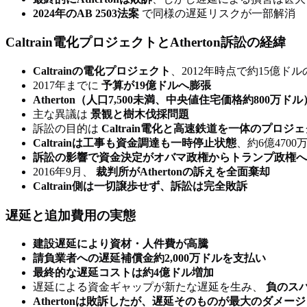
2024年のAB 2503法案
で同様の遅延リスクが一部解消
Caltrain電化プロジェクトとAtherton訴訟の経緯
Caltrainの電化プロジェクト
、2012年時点で約15億ド
2017年までに
予算が19億ドルへ膨張
Atherton（人口7,500未満、中央値住宅価格約800万ドル
主な異議は
景観と樹木伐採問題
訴訟の目的は
Caltrain電化と高速鉄道を一体のプロ
Caltrainは工事も資金調達も一時停止状態
、約6億470
訴訟の影響で資金決定がオバマ政権からトランプ政権へ
2016年9月、
裁判所がAthertonの訴えを全面棄却
Caltrain側は一切譲歩せず、訴訟は完全敗訴
遅延と追加費用の実態
建設遅延により資材・人件費が高騰
請負業者への遅延補償金約2,000万ドルを支払い
最終的な遅延コストは約4億ドル増加
遅延による資金ギャップが新たな遅延を生み、
負のス
Athertonは敗訴したが、遅延そのものが最大のダメージ