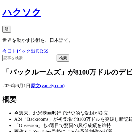
ハクソク
明
世界を動かす技術を、日本語で。
今日
トピック
出典
RSS
検索
「バックルームズ」が8100万ドルのデ
2026年6月1日
原文(
variety.com
)
概要
今週末、北米映画興行で歴史的な記録が樹立
A24「Backrooms」が初登場で8100万ドルを突破し新記
「Obsession」も3週目で驚異の興行成績を維持
両作ともYouTuber監督による低予算制作が話題