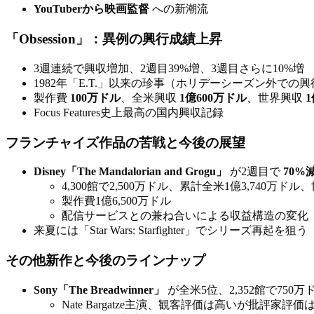
YouTuberから映画監督
への新潮流
「Obsession」：異例の興行成績上昇
3週連続で興収増加、2週目39%増、3週目さらに10%増
1982年「E.T.」以来の珍事（ホリデーシーズン外での
製作費
100万ドル
、全米興収
1億600万ドル
、世界興収
1
Focus Features史上最高の国内興収記録
フランチャイズ作品の苦戦と今後の展望
Disney「The Mandalorian and Grogu」
が2週目で
70%
4,300館で2,500万ドル、累計全米1億3,740万ドル、
製作費1億6,500万ドル
配信サービスとの兼ね合いによる収益構造の変化
来夏には「Star Wars: Starfighter」でシリーズ再起を狙う
その他新作と今後のラインナップ
Sony「The Breadwinner」
が全米5位、2,352館で750万
Nate Bargatze主演、観客評価は高いが批評家評価