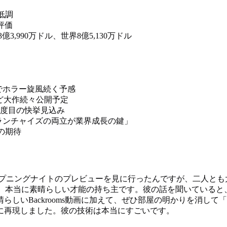
と低調
高評価
3億3,990万ドル、世界8億5,130万ドル
」新作でホラー旋風続く予感
irl」など大作続々公開予定
2度目の快挙見込み
フランチャイズの両立が業界成長の鍵」
の期待
れてオープニングナイトのプレビューを見に行ったんですが、二人と
始めた、本当に素晴らしい才能の持ち主です。彼の話を聞いている
Backrooms動画に加えて、ぜひ部屋の明かりを消して「The 
に再現しました。彼の技術は本当にすごいです。