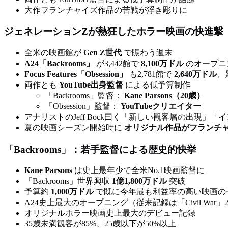
大作フランチャイズ作品の苦戦が浮き彫りに
ジェネレーションZが熱狂したホラー映画の快進撃
全米の映画館が
Gen Z世代
で賑わう週末
A24「Backrooms」
が3,442館で
8,100万ドル
のオープニ
Focus Features「Obsession」
も2,781館で
2,640万ドル
、
両作とも
YouTube出身監督
による低予算制作
「Backrooms」監督：
Kane Parsons（20歳）
「Obsession」監督：
YouTubeクリエイター
アナリストのJeff Bock曰く「新しい観客層の出現」
夏の映画シーズン開始時に
オリジナル作品がフランチ
「Backrooms」：若手監督による歴史的快挙
Kane Parsons
は史上最年少で全米No.1映画監督に
「Backrooms」世界興収
1億1,800万ドル
突破
予算約
1,000万ドル
で既に今年最も利益率の高い映画の
A24史上最大のオープニング（従来記録は「Civil War」2
オリジナルホラー映画史上最大のデビュー記録
35歳未満観客が85%、25歳以下が50%以上