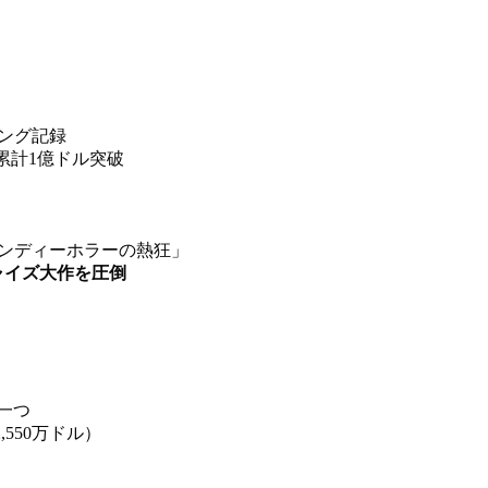
ング記録
累計1億ドル突破
「インディーホラーの熱狂」
ャイズ大作を圧倒
一つ
,550万ドル）