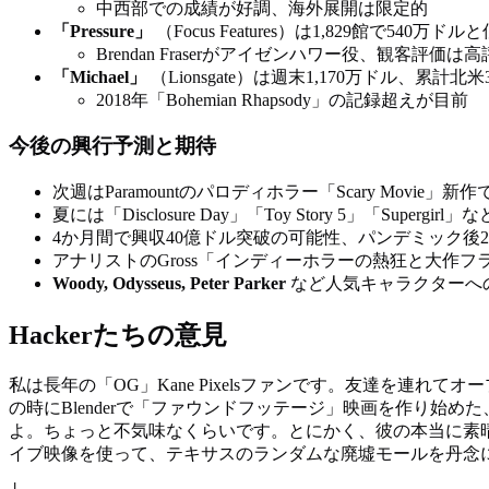
中西部での成績が好調、海外展開は限定的
「Pressure」
（Focus Features）は1,829館で540万ドル
Brendan Fraserがアイゼンハワー役、観客評価は
「Michael」
（Lionsgate）は週末1,170万ドル、累計北米
2018年「Bohemian Rhapsody」の記録超えが目前
今後の興行予測と期待
次週はParamountのパロディホラー「Scary Movie
夏には「Disclosure Day」「Toy Story 5」「Superg
4か月間で興収40億ドル突破の可能性、パンデミック後
アナリストのGross「インディーホラーの熱狂と大作
Woody, Odysseus, Peter Parker
など人気キャラクターへ
Hackerたちの意見
私は長年の「OG」Kane Pixelsファンです。友達を連
の時にBlenderで「ファウンドフッテージ」映画を作り
よ。ちょっと不気味なくらいです。とにかく、彼の本当に素晴らしい
イブ映像を使って、テキサスのランダムな廃墟モールを丹念