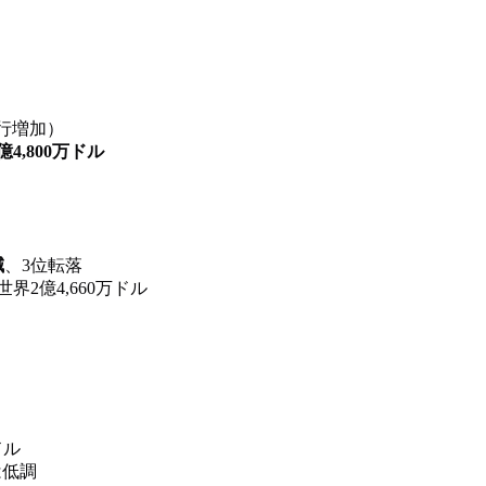
興行増加）
億4,800万ドル
減
、3位転落
世界2億4,660万ドル
ドル
は低調