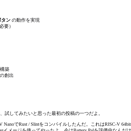
ボタン
の動作を実現
整必要）
構築
の創出
で、試してみたいと思った最初の投稿の一つだよ。
noでRust / Slintをコンパイルしたんだ。これはRISC-V
rイメージを使ってやったよ。今はBattery Palを評価中なんだけ