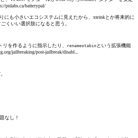
bs.ca/batterypal/
りにも小さいエコシステムに見えたから、xteinkとか将来的に
、すごくいい選択肢になると思う。
トリを作るように指示したり、
という拡張機能
renameotabin
/post-jailbreak/disabl...
だ。
問題なし！