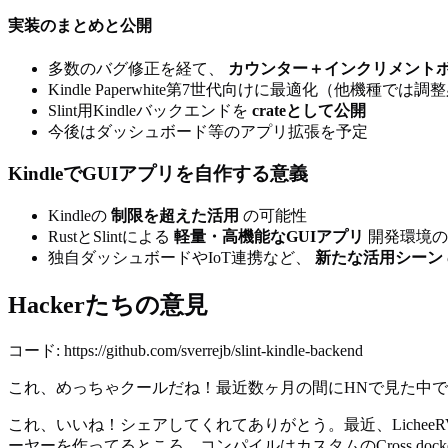
実装のまとめと公開
多数のバグ修正を経て、
カウンター＋インクリメント
Kindle Paperwhite第7世代向けに最適化（他機種では調
Slint用Kindleバックエンドを
crateとして公開
今後はダッシュボード等のアプリ拡張を予定
KindleでGUIアプリを自作する意義
Kindleの
制限を超えた活用
の可能性
RustとSlintによる
軽量・高機能なGUIアプリ
開発環境の
独自ダッシュボードやIoT連携など、
新たな活用シーン
Hackerたちの意見
コード: https://github.com/sverrejb/slint-kindle-backend
これ、めっちゃクールだね！最近数ヶ月の間にHNで見た中
これ、いいね！シェアしてくれてありがとう。最近、LicheeRV Na
ーヤーを作ってるところ。コンパイルはカスタムのCross docke