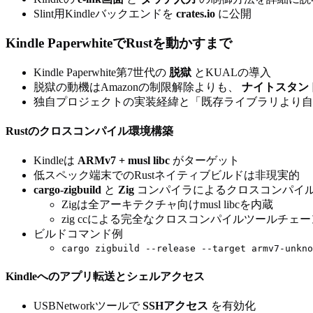
Slint用Kindleバックエンドを
crates.io
に公開
Kindle PaperwhiteでRustを動かすまで
Kindle Paperwhite第7世代の
脱獄
とKUALの導入
脱獄の動機はAmazonの制限解除よりも、
ナイトスタン
独自プロジェクトの実装経緯と「既存ライブラリより自
Rustのクロスコンパイル環境構築
Kindleは
ARMv7 + musl libc
がターゲット
低スペック端末でのRustネイティブビルドは非現実的
cargo-zigbuild
と
Zig
コンパイラによるクロスコンパイ
Zigは全アーキテクチャ向けmusl libcを内蔵
zig ccによる完全なクロスコンパイルツールチェー
ビルドコマンド例
cargo zigbuild --release --target armv7-unkno
Kindleへのアプリ転送とシェルアクセス
USBNetworkツールで
SSHアクセス
を有効化