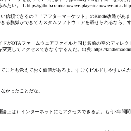
ub.com/nanowave-player/nanowave-ui 2: https://pnla
らい信頼できるの？「アフターマーケット」のKindle改造があま
、信頼できる脱獄ができてカスタムソフトウェアを載せられるなら
イドがOTAファームウェアファイルと同じ名前の空のディレク
だ。出典: https://kindlemodding.org/jailbreaking
てるってことも覚えておく価値があるよ。すごくビルドしやすいん
獄しなかったことだな。
ど、（理論上は）インターネットにもアクセスできるよ。もう3年間