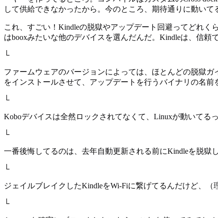
して供給できなかったから。今のところ、期待通りに動いてるみたい。 1: https://gith
これ、すごい！Kindleの脱獄やアップデート回避ってどれく
はbooxみたいな他のデバイスを選んだんだ。Kindleは
└
ファームウェアのバージョンによっては、ほとんどの脱獄ガ
をインストールさせて、アップデートを行うバイナリの名前を変更してアクセスできなくするん
└
Koboデバイスは全然ロックされてなくて、Linuxが動い
└
一番後悔してるのは、去年自動更新される前にKindleを脱
└
ジェイルブレイクしたKindleをWi-Fiに繋げてるんだけ
└