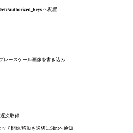
t/etc/authorized_keys
へ配置
し、グレースケール画像を書き込み
を逐次取得
）、タッチ開始/移動も適切にSlintへ通知