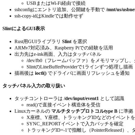
USBまたはWi-Fi経由で接続
sshconfigにエントリ追加、公開鍵を手動で
/mnt/us/usbne
ssh-copy-idはKindleでは動作せず
SlintによるGUI表示
Rust用GUIライブラリ
Slint
を選択
ARMv7対応済み、Raspberry Piでの経験を活用
出力先はe-ink画面、入力はタッチパネル
/dev/fb0（フレームバッファ）をメモリマップ
SlintのLineBufferProviderで1ラインずつ処理し描画
描画後は
ioctl()
でドライバに画面リフレッシュを通知
タッチパネル入力の取り扱い
タッチコントローラは
/dev/input/event1
として認識
read()で直接イベント構造体を受信
Linuxカーネルの
マルチタッチプロトコルtype B
に準拠
X座標、Y座標、トラッキングIDなどのイベント
SYNC_REPORTイベントで入力バッチを確定
トラッキングID=-1で指離し（PointerReleased