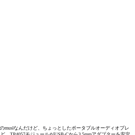
 64bitのmuslなんだけど、ちょっとしたポータブルオーディオプレ
ど、TP4057モジュールがUSB-Cから3.5mmアダプターを安定