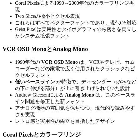
Coral Pixelsによる1990～2000年代のカラーフリンジ再
現
Two Sliceの極小ピクセル表現
これらはすべてベクターフォントであり、現代OS対応
Geist Pixelは実用性とタイポグラフィの厳密さを両立し
たシステム拡張フォント
VCR OSD MonoとAnalog Mono
1990年代の
VCR OSD Mono
は、VCRやテレビ、カム
コーダーなどの家電で広く使用されたクラシックなピ
クセルフォント
低いベースライン
が特徴で、ディセンダー（gやyなど
の下に伸びる部分）が上に引き上げられていた設計
Andrew Gleesonによる
Analog Mono
は、このベースラ
イン問題を修正した新フォント
アナログ機器の雰囲気を保ちつつ、現代的な読みやす
さを実現
レトロ感と実用性の両立を目指したデザイン
Coral Pixelsとカラーフリンジ