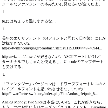
クールなファンタジーの本みたいに見せるのが全てだよ。
└
俺にはちょっと難しすぎるな…
└
長年のエリサフォント（04フォントと同じく日本製）にしか
対抗できないね。
https://twitter.com/gingerbeardman/status/111533004449746944...
https://viznut.fi/unscii/ が好きなんだ。ASCIIアート用だけど、
ターミナルでもちゃんと使えるし、Unicodeのアップデート
も受けてる。
└
「ファンタジー」バージョンは、ドワーフフォートレスのス
レイプニルフォントを思い出させるな。いいね！
http://dwarffortresswiki.org/index.php/File:Andux_sleipnir_8...
Analog MonoとTwo Sliceは本当にいいね。これが好きなら、
もう一つのお気に入りのモダンピクセルフォント、Departure