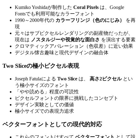
Kumiko Yoshidaが制作した
Coral Pixels
は、Google
Fontsでも利用可能なカラーフォント
1990～2000年代の
カラーフリンジ（色のにじみ）
を再
現
元々はサブピクセルレンダリングの副産物だったが、
現在は
ノスタルジーや視覚的な面白さ
を演出する要素
クロマティックアバレーション（色収差）に近い効果
デジタル懐古趣味と現代デザインの融合体
Two Sliceの極小ピクセル表現
Joseph Fatulaによる
Two Slice
は、
高さ2ピクセル
とい
う極小サイズのフォント
「やや読める」程度の可読性
ピクセルフォントの限界に挑戦したコンセプト
デザイン実験としての価値
極小サイズでの表現力追求
ベクターフォントとしての現代的対応
これらのフォントはすべて
ベクターフォント
として設