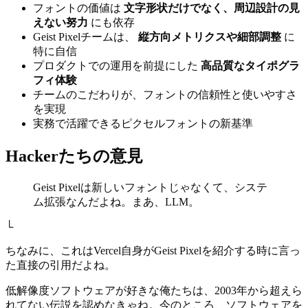
フォントの価値は
文字形状だけでなく、周辺設計の見
えない努力
にも依存
Geist Pixelチームは、
縦方向メトリクスや細部調整
に
特に自信
プロダクトでの運用を前提にした
高品質なタイポグラ
フィ体験
チームのこだわりが、フォントの信頼性と使いやすさ
を実現
実務で活躍できるピクセルフォントの新基準
Hackerたちの意見
Geist Pixelは新しいフォントじゃなくて、システ
ム拡張なんだよね。まあ、LLM。
└
ちなみに、これはVercel自身がGeist Pixelを紹介する時に言っ
た直接の引用だよね。
低解像度ソフトウェアが好きな俺たちは、2003年から超えら
れてない伝説を認めなきゃね。今のところ、ソフトウェアを