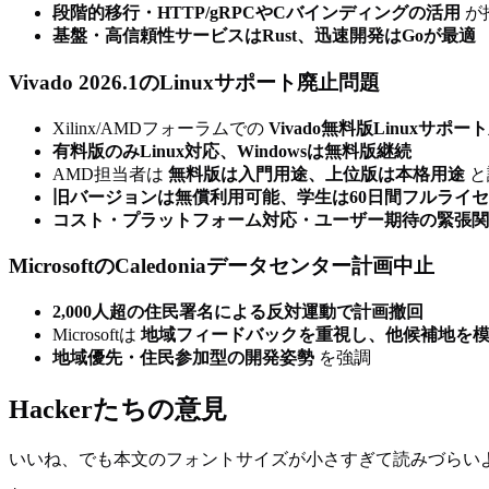
段階的移行・HTTP/gRPCやCバインディングの活用
が
基盤・高信頼性サービスはRust、迅速開発はGoが最適
Vivado 2026.1のLinuxサポート廃止問題
Xilinx/AMDフォーラムでの
Vivado無料版Linuxサポ
有料版のみLinux対応、Windowsは無料版継続
AMD担当者は
無料版は入門用途、上位版は本格用途
と
旧バージョンは無償利用可能、学生は60日間フルライ
コスト・プラットフォーム対応・ユーザー期待の緊張関
MicrosoftのCaledoniaデータセンター計画中止
2,000人超の住民署名による反対運動で計画撤回
Microsoftは
地域フィードバックを重視し、他候補地を
地域優先・住民参加型の開発姿勢
を強調
Hackerたちの意見
いいね、でも本文のフォントサイズが小さすぎて読みづらい