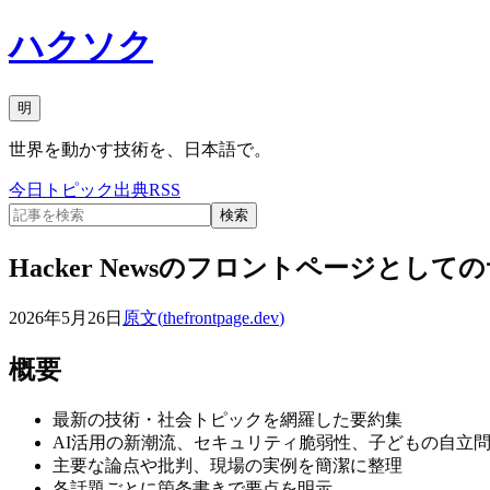
ハクソク
明
世界を動かす技術を、日本語で。
今日
トピック
出典
RSS
検索
Hacker Newsのフロントページとして
2026年5月26日
原文(
thefrontpage.dev
)
概要
最新の技術・社会トピックを網羅した要約集
AI活用の新潮流、セキュリティ脆弱性、子どもの自立
主要な論点や批判、現場の実例を簡潔に整理
各話題ごとに箇条書きで要点を明示