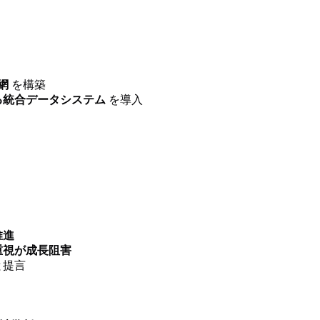
網
を構築
る統合データシステム
を導入
推進
重視が成長阻害
と提言