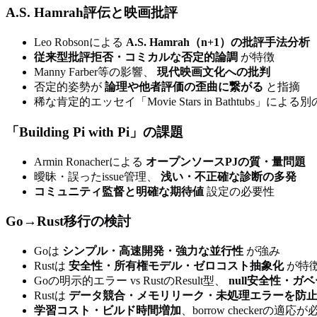
A.S. Hamrah評伝と映画批評
Leo Robsonによる
A.S. Hamrah（n+1）の批評手法分析
従来型批評拒否・コミカルな否定的論調
が特徴
Manny Farber等の影響、
現代映画文化への批判
否定的姿勢が
論理や他者評価の歪曲に繋がる
と指摘
稀な肯定的エッセイ「Movie Stars in Bathtubs」によ
「Building Pi with Pi」の課題
Armin Ronacherによる
オープンソースPJの質・量問題
曖昧・誤ったissue管理、
浅い・不正確な診断の多発
コミュニティ監督と明確な期待値
設定の必要性
Go→Rust移行の検討
Goは
シンプル・高速開発・強力な並行性
が強み
Rustは
安全性・所有権モデル・ゼロコスト抽象化
が特
Goの明示的エラー vs RustのResult型、
null安全性・
Rustは
データ競合・メモリリーク・未処理エラーを防
学習コスト・ビルド時間増加
、borrow checkerの適応が