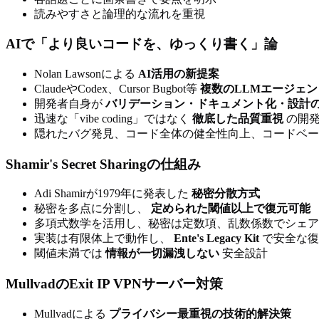
読みやすさと論理的な流れを重視
AIで「より良いコードを、ゆっくり書く」論
Nolan Lawsonによる
AI活用の新提案
ClaudeやCodex、Cursor Bugbot等
複数のLLMエージェン
開発者自身が
バリデーション・ドキュメント化・設計
迅速な「vibe coding」ではなく
徹底した品質重視
の開発
隠れたバグ発見、コード全体の健全性向上、コードベー
Shamir's Secret Sharingの仕組み
Adi Shamirが1979年に発表した
秘密分散方式
秘密を多点に分割し、
定められた閾値以上で復元可能
多項式数学を活用し、秘密は定数項、乱数係数でシェア
実装は有限体上で動作し、
Ente's Legacy Kit
で安全な復
閾値未満では
情報が一切漏洩しない
安全設計
MullvadのExit IP VPNサーバー対策
Mullvadによる
プライバシー最重視の技術的解決策