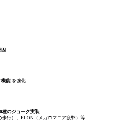
原因
ィ機能
を強化
30種のジョーク実装
T（謎の歩行）、ELON（メガロマニア疲弊）等