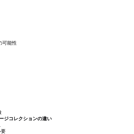
る別の可能性
徴
ガベージコレクションの違い
止
必要