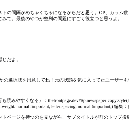
トの間隔がめちゃくちゃになるからだと思う。OP、カラム数
てみて。最後のやつが整列の問題にすごく役立つと思うよ。
感じだよ。
つかの選択肢を用意してね！元の状態を気に入ってたユーザーも
ge.dev##p.newspaper-copy:style(line-height: normal
portant; font-weight: normal !important; letter-spacing: nor
ントページを持つのを見ながら、サブタイトルが前のトップ投