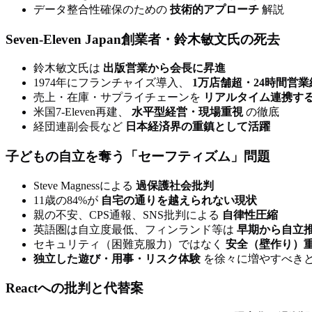
データ整合性確保のための
技術的アプローチ
解説
Seven-Eleven Japan創業者・鈴木敏文氏の死去
鈴木敏文氏は
出版営業から会長に昇進
1974年にフランチャイズ導入、
1万店舗超・24時間営業
売上・在庫・サプライチェーンを
リアルタイム連携す
米国7-Eleven再建、
水平型経営・現場重視
の徹底
経団連副会長など
日本経済界の重鎮として活躍
子どもの自立を奪う「セーフティズム」問題
Steve Magnessによる
過保護社会批判
11歳の84%が
自宅の通りを越えられない現状
親の不安、CPS通報、SNS批判による
自律性圧縮
英語圏は自立度最低、フィンランド等は
早期から自立
セキュリティ（困難克服力）ではなく
安全（壁作り）
独立した遊び・用事・リスク体験
を徐々に増やすべき
Reactへの批判と代替案