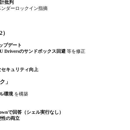
設計批判
sのベンダーロックイン指摘
52）
ィアップデート
GPU Driversのサンドボックス回避
等を修正
なセキュリティ向上
ーク」
ェル環境
を構築
downで回答（シェル実行なし）
便性の両立