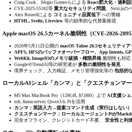
Craig Cook、Sérgio Gomesらによる
React肥大化・過剰
CVE-2025-55182等
重大なセキュリティ問題
、Next.j
Alex Russellによる
コミュニティ品質低下
への警鐘
HTML, Svelte, Liveview
等の効率的な代替案推奨
Apple macOS 26.5カーネル脆弱性（CVE-2026-289
2026年5月11日公開の
macOS Tahoe 26.5セキュリテ
APFS, HFSのバッファオーバーフロー、App Intents, 
WebKit, ImageIOのメモリ破損・権限昇格
脆弱性も対応
GoogleやTrendAI等の研究者が
多数の脆弱性を発見
境界チェック、入力検証、メモリ管理強化等の
包括的
ローカルAIシェル「カンマ」と「クエスチョンマ
M5 Max MacBook Pro（128GB, $7,000）上で
AI支援シ
zsh, llama-server, Qwen3.6, Piを活用
カンマ：英語入力→提案コマンド生成（実行はしない）
クエスチョンマーク：ローカルエージェントPiがMark
完全オフライン、クレジットカード不要、
安全性と利