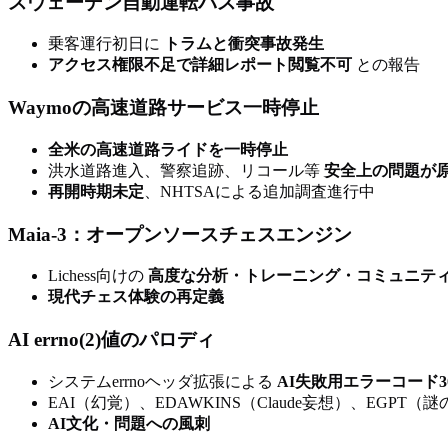
スウェーデン自動運転バス事故
乗客運行初日に
トラムと衝突事故発生
アクセス権限不足で詳細レポート閲覧不可
との報告
Waymoの高速道路サービス一時停止
全米の高速道路ライドを一時停止
洪水道路進入、警察追跡、リコール等
安全上の問題が
再開時期未定
、NHTSAによる追加調査進行中
Maia-3：オープンソースチェスエンジン
Lichess向けの
高度な分析・トレーニング・コミュニテ
現代チェス体験の再定義
AI errno(2)値のパロディ
システムerrnoヘッダ拡張による
AI失敗用エラーコード
EAI（幻覚）、EDAWKINS（Claude妄想）、EGP
AI文化・問題への風刺