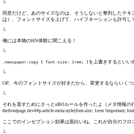
└
同意だけど、あのサイズなのは、そうしないと整列したテキス
は）、フォントサイズを上げて、ハイフネーションも許可し
└
俺には本物のHN体験に聞こえる！
└
を上書きするといい
.newspaper-copy { font-size: 1rem; }
└
OP、今のフォントサイズが好きだから、変更するならいく
└
それを直すためにさっとuBOルールを作ったよ（メタ情報の行も読みやすくなる）：thefrontpa
thefrontpage.dev##p.article-meta:style(font-size: 1rem !im
ここでのインセプション効果は面白いね。これが自分のフロ
└