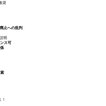
推奨
ート廃止への批判
説明
センス可
係
模索
よ！