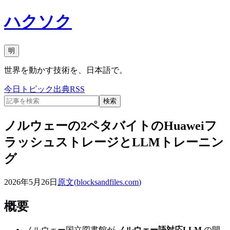
ハクソク
明
世界を動かす技術を、日本語で。
今日
トピック
出典
RSS
検索
ノルウェーの2ペタバイトのHuaweiフ
ラッシュストレージとLLMトレーニン
グ
2026年5月26日
原文(
blocksandfiles.com
)
概要
ノルウェー国立図書館が
ノルウェー語対応LLM
の開