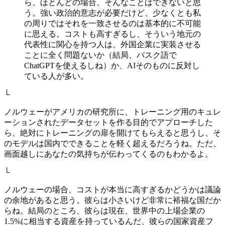
ら、ほとんどの場合、そんなことはできないと思
う。強い政治的意志が必要だけど、少なくとも私
の周りではそれを一致させるのは基本的に不可能
に思える。コストも高すぎるし、そういう地元の
代表性に関心を持つ人は、外国企業に実装させる
ことに全く問題ないか（結局、バスク語で
ChatGPTを使えるしね）か、AIそのものに反対し
ている人が多い。
└
ノルウェーがアメリカの研究所に、トレーニング用のキュレ
ーションされたデータセットを作る目的でアプローチした
ら、絶対にトレーニングの扉を開けてもらえると思うし、そ
のモデルは国内でできることを軽く超えるだろうね。ただ、
画面越しにあなたの気持ちが伝わってくるのもわかるよ。
└
ノルウェーの場合、コストが本当に高すぎるかどうかは議論
の余地があると思う。彼らは小さいけど非常に裕福な国だか
らね。結局のところ、彼らは現在、世界中の上場企業の
1.5%に相当する資産を持っているんだ、彼らの国家資産フ