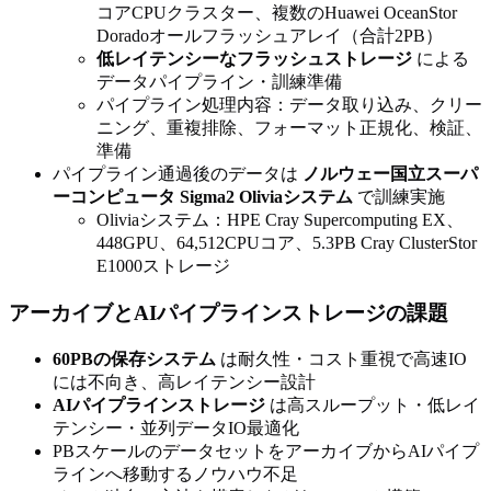
コアCPUクラスター、複数のHuawei OceanStor
Doradoオールフラッシュアレイ（合計2PB）
低レイテンシーなフラッシュストレージ
による
データパイプライン・訓練準備
パイプライン処理内容：データ取り込み、クリー
ニング、重複排除、フォーマット正規化、検証、
準備
パイプライン通過後のデータは
ノルウェー国立スーパ
ーコンピュータ Sigma2 Oliviaシステム
で訓練実施
Oliviaシステム：HPE Cray Supercomputing EX、
448GPU、64,512CPUコア、5.3PB Cray ClusterStor
E1000ストレージ
アーカイブとAIパイプラインストレージの課題
60PBの保存システム
は耐久性・コスト重視で高速IO
には不向き、高レイテンシー設計
AIパイプラインストレージ
は高スループット・低レイ
テンシー・並列データIO最適化
PBスケールのデータセットをアーカイブからAIパイプ
ラインへ移動するノウハウ不足