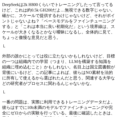
DeepSeekは2k H800くらいでトレーニングしたって言ってる
けど、これは約0.5k GH200だよ…無視できる数字じゃない。
確かに、スケールで提供するわけじゃないけど、それがポイ
ントじゃないよね？「ベースモデルをファインチューニング
する」と「これは本当に良い初期化だ」という境界線は、ス
ケールが大きくなるとかなり曖昧になるし。全体的に見て、
ちょっと傲慢な意見だと思う。
└
外部の誰かにとっては役に立たないかもしれないけど、目標
の一つは組織内での学習（つまり、LLMを構築する知識を
組織に埋め込むこと）かもしれない。名目上は国立図書館が
背後にいるけど、この記事によれば、彼らはNO素材を法的
に所有して使えるから選ばれたんだと思う。関連する大学な
どの研究者がプロセスに関わるんじゃないかな。
└
一番の問題は、実際に利用できるトレーニングデータだよ。
彼らはすでに10b未満のモデルでファインチューニングや完
全にゼロからの実験を行っている。最後に確認したときは、