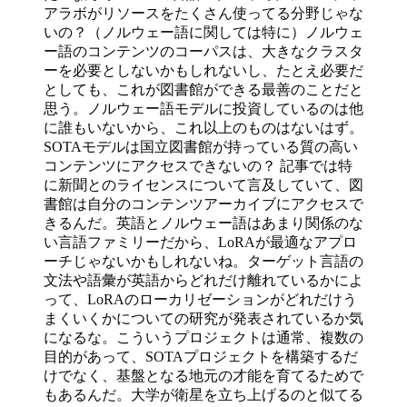
アラボがリソースをたくさん使ってる分野じゃな
いの？（ノルウェー語に関しては特に）ノルウェ
ー語のコンテンツのコーパスは、大きなクラスタ
ーを必要としないかもしれないし、たとえ必要だ
としても、これが図書館ができる最善のことだと
思う。ノルウェー語モデルに投資しているのは他
に誰もいないから、これ以上のものはないはず。
SOTAモデルは国立図書館が持っている質の高い
コンテンツにアクセスできないの？ 記事では特
に新聞とのライセンスについて言及していて、図
書館は自分のコンテンツアーカイブにアクセスで
きるんだ。英語とノルウェー語はあまり関係のな
い言語ファミリーだから、LoRAが最適なアプロ
ーチじゃないかもしれないね。ターゲット言語の
文法や語彙が英語からどれだけ離れているかによ
って、LoRAのローカリゼーションがどれだけう
まくいくかについての研究が発表されているか気
になるな。こういうプロジェクトは通常、複数の
目的があって、SOTAプロジェクトを構築するだ
けでなく、基盤となる地元の才能を育てるためで
もあるんだ。大学が衛星を立ち上げるのと似てる