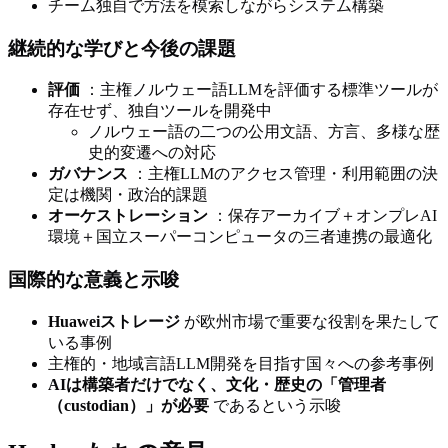
チーム独自で方法を模索しながらシステム構築
継続的な学びと今後の課題
評価
：主権ノルウェー語LLMを評価する標準ツールが
存在せず、独自ツールを開発中
ノルウェー語の二つの公用文語、方言、多様な歴
史的変遷への対応
ガバナンス
：主権LLMのアクセス管理・利用範囲の決
定は機関・政治的課題
オーケストレーション
：保存アーカイブ＋オンプレAI
環境＋国立スーパーコンピュータの三者連携の最適化
国際的な意義と示唆
Huaweiストレージ
が欧州市場で重要な役割を果たして
いる事例
主権的・地域言語LLM開発を目指す国々への参考事例
AIは構築者だけでなく、文化・歴史の「管理者
（custodian）」が必要
であるという示唆