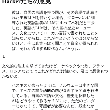
Hackerたちの意見
彼は、自国の言語を持つ国が、その言語で訓練さ
れた主権LLMを持たない場合、グローバルに訓
練された英語話者のLLMに比べて不利だと主張
した。英語のLLMは、その国の歴史やニュー
ス、文化についてローカル言語で書かれたことを
知らないからね。これが本当かどうかは分からな
いけど、今は真実っぽく聞こえて資金が得られれ
ば、それが通用する時代なんだろうね。
└
文化的な理由を挙げてきたけど、ケベックや北欧、フラン
ス、ロシアなどではこれがどれだけ強いか、君には想像もつ
かないよ。
ハスネスが言ったように、ノルウェーは小さな国
で、すべての非英語圏の国が直面する問題を解決
している。自国の言語や文化、歴史を反映した
AIをどうやって作るか？AIには、ただのビルダ
ーじゃなくて、守護者が必要なんだ。残念なが