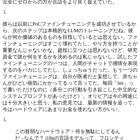
完全にゼロからの方が言語をより良く捉えていた。
└
彼らは以前にPoCファインチューニングを成功させているか
ら、次のステップは本格的なLLMのトレーニングだね。彼
らが何か価値のあるものを目指しているとは思えない。ファ
インチューニングはすごく壊れてたし。やり方を持つことが
重要なんじゃないかな。超役に立つとは思わないけど、研究
資金で誰が何をするかを決めるのは私じゃないし。試したフ
ァインチューニングの一つは、人間がチャットで感情を表現
するのをバカにしてたし、しょっちゅうだった。もう一つの
ファインチューニングは、自分が医者だと妄想して、赤ちゃ
んがひどい病気にかかってるって言ってた。毎回「hei」っ
て書いただけなのに（多分この行動を引き起こした中立的な
システムプロンプトがあったけど）。オリビアは今の用途に
は十分大きいと思う。私の意見では、最新の情報を追って、
今はハードウェアにあまりお金を使わない方がいい。
└
この貧弱なハードウェア > 何を無駄にしてるん
だ - なんで？ i18nの言語モデルって、フロンティ