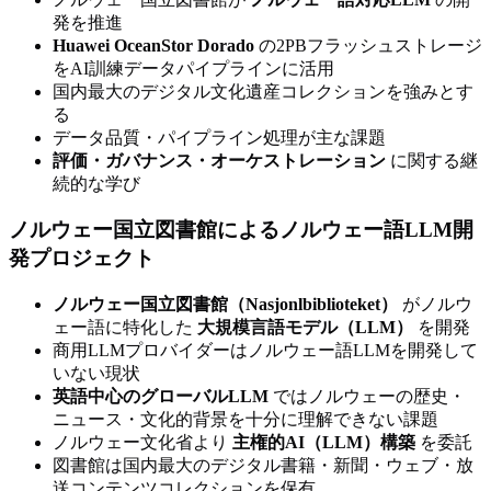
発を推進
Huawei OceanStor Dorado
の2PBフラッシュストレージ
をAI訓練データパイプラインに活用
国内最大のデジタル文化遺産コレクションを強みとす
る
データ品質・パイプライン処理が主な課題
評価・ガバナンス・オーケストレーション
に関する継
続的な学び
ノルウェー国立図書館によるノルウェー語LLM開
発プロジェクト
ノルウェー国立図書館（Nasjonlbiblioteket）
がノルウ
ェー語に特化した
大規模言語モデル（LLM）
を開発
商用LLMプロバイダーはノルウェー語LLMを開発して
いない現状
英語中心のグローバルLLM
ではノルウェーの歴史・
ニュース・文化的背景を十分に理解できない課題
ノルウェー文化省より
主権的AI（LLM）構築
を委託
図書館は国内最大のデジタル書籍・新聞・ウェブ・放
送コンテンツコレクションを保有