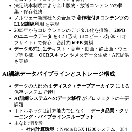
法定納本制度により全出版物・放送コンテンツの収
集・保存義務
ノルウェー新聞社との合意で
著作権付きコンテンツの
LLM訓練利用
を実現
2005年からコレクションのデジタル化を推進、
20PB
のユニークデータ
を3-2-1形式（3コピー・2媒体・1オ
フサイト）で保存、合計約
60PB
規模
データ形式は生テキスト・音声・動画・静止画・ウェ
ブ等多様、
OCRスキャン
やメタデータ生成・API提供
も実施
AI訓練データパイプラインとストレージ構成
データの大部分は
ディスク＋テープアーカイブ
による
保存システムで管理
AI訓練システムへのデータ移行
がプロジェクトの主要
課題
ボトルネックは計算能力ではなく、
データ品質・クリ
ーニング・パイプラインスループット
主な処理段階
社内計算環境
：Nvidia DGX H200システム、384