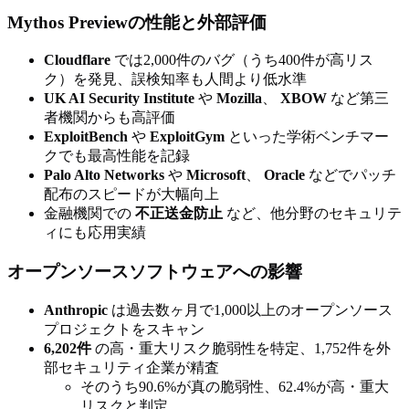
Mythos Previewの性能と外部評価
Cloudflare
では2,000件のバグ（うち400件が高リス
ク）を発見、誤検知率も人間より低水準
UK AI Security Institute
や
Mozilla
、
XBOW
など第三
者機関からも高評価
ExploitBench
や
ExploitGym
といった学術ベンチマー
クでも最高性能を記録
Palo Alto Networks
や
Microsoft
、
Oracle
などでパッチ
配布のスピードが大幅向上
金融機関での
不正送金防止
など、他分野のセキュリテ
ィにも応用実績
オープンソースソフトウェアへの影響
Anthropic
は過去数ヶ月で1,000以上のオープンソース
プロジェクトをスキャン
6,202件
の高・重大リスク脆弱性を特定、1,752件を外
部セキュリティ企業が精査
そのうち90.6%が真の脆弱性、62.4%が高・重大
リスクと判定