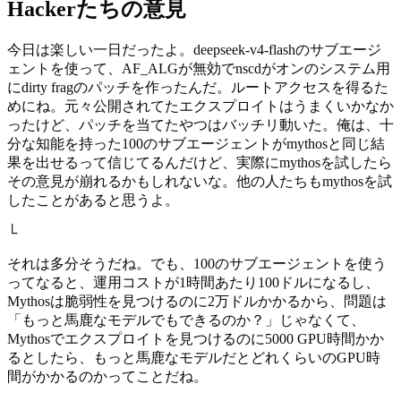
Hackerたちの意見
今日は楽しい一日だったよ。deepseek-v4-flashのサブエージ
ェントを使って、AF_ALGが無効でnscdがオンのシステム用
にdirty fragのパッチを作ったんだ。ルートアクセスを得るた
めにね。元々公開されてたエクスプロイトはうまくいかなか
ったけど、パッチを当てたやつはバッチリ動いた。俺は、十
分な知能を持った100のサブエージェントがmythosと同じ結
果を出せるって信じてるんだけど、実際にmythosを試したら
その意見が崩れるかもしれないな。他の人たちもmythosを試
したことがあると思うよ。
└
それは多分そうだね。でも、100のサブエージェントを使う
ってなると、運用コストが1時間あたり100ドルになるし、
Mythosは脆弱性を見つけるのに2万ドルかかるから、問題は
「もっと馬鹿なモデルでもできるのか？」じゃなくて、
Mythosでエクスプロイトを見つけるのに5000 GPU時間かか
るとしたら、もっと馬鹿なモデルだとどれくらいのGPU時
間がかかるのかってことだね。