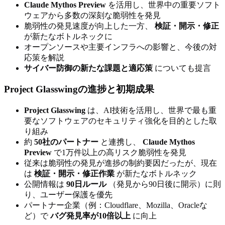
Claude Mythos Preview
を活用し、世界中の重要ソフト
ウェアから多数の深刻な脆弱性を発見
脆弱性の発見速度が向上した一方、
検証・開示・修正
が新たなボトルネックに
オープンソースや主要インフラへの影響と、今後の対
応策を解説
サイバー防御の新たな課題と適応策
についても提言
Project Glasswingの進捗と初期成果
Project Glasswing
は、AI技術を活用し、世界で最も重
要なソフトウェアのセキュリティ強化を目的とした取
り組み
約
50社のパートナー
と連携し、
Claude Mythos
Preview
で1万件以上の高リスク脆弱性を発見
従来は脆弱性の発見が進捗の制約要因だったが、現在
は
検証・開示・修正作業
が新たなボトルネック
公開情報は
90日ルール
（発見から90日後に開示）に則
り、ユーザー保護を優先
パートナー企業（例：Cloudflare、Mozilla、Oracleな
ど）で
バグ発見率が10倍以上
に向上