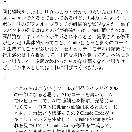
└
同じ経験をしたよ。UIがちょっと分かりづらいんだけど、5
回スキャンできるって書いてあるけど、1回のスキャンはリ
ポジトリのデフォルトブランチの継続的な監視なんだ。高イ
ンパクトの発見はほとんどが的確だった。特に驚いたのは、
高品質なドキュメントが生成されることと、提案される修正
がどれだけ具体的かってこと。Codexはもっと多くのコード
を生成することが多いけど、セキュリティモデルは頻繁に10
行未満の修正を提案して、正確な場所を狙ってる。本当に良
いと思う。ベータ版が終わったらかなり高くなると思うけ
ど、ビジネスとしてはこれに飛びつくべきだね。
└
これからはこういうツールが開発ライフサイクル
の一部になると思う。AIでコードを書いて、AI
でレビューして、AIで脆弱性を探す。完璧じゃ
なくても、コストに見合う価値はあると思う。じ
ゃあ、これはどう機能するの？Claude Codeがセ
キュリティバグを生成して、Claude Securityがそ
れを見つけて、Claude Codeが修正を生成して、
トークンを使って利益を得るってこと？