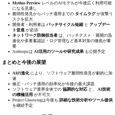
Mythos Preview
レベルのAIモデルが今後広く利用可能
になる見通し
脆弱性発見からパッチ適用までの
タイムラグ
が攻撃リ
スクを拡大
開発者・利用者は
パッチサイクル短縮
と
アップデー
ト促進
が必須
ネットワーク防御担当者
は、パッチテスト・展開の迅
速化や多要素認証・ログ管理など基本対策の徹底が重
要
Anthropicは
AI活用のツールや研究成果
も公開予定
まとめと今後の展望
AIの進化
により、ソフトウェア脆弱性発見が劇的に加
速
修正・パッチ適用の効率化が今後の最大課題
ソフトウェア業界全体での
協調的な対応
と、
AI技術
の積極活用
が不可欠
Project Glasswingは今後も
詳細な技術分析やツール提供
を継続予定