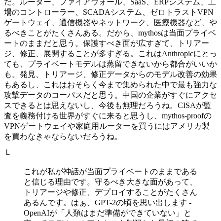
だ。ルーター、ファイアウォール、SaaS、ERPシステム、工
場のコントローラー、SCADAシステム、ゼロトラストVPN
ゲートウェイ、通信機器やネットワーク、医療機器など、や
るべきことがたくさんある。だから、mythosは当面プライベ
ートのままだと思う。保護すべき面が広すぎて、トリアー
ジ、修正、展開することが多すぎる。これはAnthropicにとっ
ても、プライベートモデルは蒸留できないから都合がいいか
も。発見、トリアージ、修正データからのモデル改善の効果
もあるし、これはおそらく今まで集められた中で最も強力な
攻撃データのコーパスだと思う。中国の企業がすぐにアクセ
スできるとは思えないし、今後も無理だろうね。CISAが監
査を義務付ける世界がすぐに来ると思うし、mythos-proofの
VPNゲートウェイや家庭用ルーターを買うにはアメリカ製
を買わなきゃならないだろうね。
└
これが私が神話が当面プライベートのままである
と信じる理由です。守るべき大きな面があって、
トリアージや修正、デプロイすることがたくさん
あるんです。はぁ、GPT-2の頃を思い出します -
OpenAIが「人類はまだ準備ができていない」と