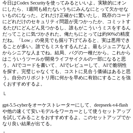
今日はCodex Securityを使ってみるといいよ。実験的にオン
にしたら、1週間も経たないうちにみんなにとって欠かせな
いものになった。どれだけ正確かに驚いたし、既存のコード
にどれだけのセキュリティ問題が見つかったか、コミットす
るたびにどんどん見つかるし、誰もがこういうミスをするん
だってことに気づかされた。俺たちにとっては約90%の精度
だね。「Low」の発見でも掘り下げてみると、実は悪用でき
ることが多い。誰でもミスをするんだよ。最もジュニアな人
からシニアな人までね。結局、バグの一種だから。これから
はこういうツールが開発ライフサイクルの一部になると思
う。AIでコードを書いて、AIでレビューして、AIで脆弱性
を探す。完璧じゃなくても、コストに見合う価値はあると思
う。自分のリポジトリ用に何かを早めに有効にすることを強
くおすすめするよ。
└
gpt-5.5-cyberをオーケストレーターにして、deepseek-v4-flash
や他の速くて安いモデルをワーカーとして使うセットアップ
を試してみることをおすすめするよ。このセットアップでか
なり良い結果が出てる。