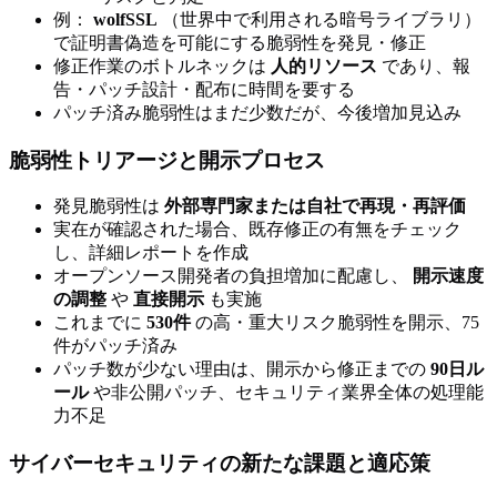
例：
wolfSSL
（世界中で利用される暗号ライブラリ）
で証明書偽造を可能にする脆弱性を発見・修正
修正作業のボトルネックは
人的リソース
であり、報
告・パッチ設計・配布に時間を要する
パッチ済み脆弱性はまだ少数だが、今後増加見込み
脆弱性トリアージと開示プロセス
発見脆弱性は
外部専門家または自社で再現・再評価
実在が確認された場合、既存修正の有無をチェック
し、詳細レポートを作成
オープンソース開発者の負担増加に配慮し、
開示速度
の調整
や
直接開示
も実施
これまでに
530件
の高・重大リスク脆弱性を開示、75
件がパッチ済み
パッチ数が少ない理由は、開示から修正までの
90日ル
ール
や非公開パッチ、セキュリティ業界全体の処理能
力不足
サイバーセキュリティの新たな課題と適応策