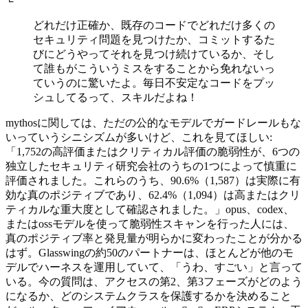
└
どれだけ正確か、既存のコードでどれだけ多くの
セキュリティ問題を見つけたか、コミットするた
びにどうやってそれを見つけ続けているか、そし
て誰もがこういうミスをすることから免れないっ
ていうのに驚いたよ。毎日不安定なコードをプッ
シュしてるって、スキルだよね！
mythosに関しては、ただの公的なモデルでガードレールもな
いっていうシニシズムが多いけど、これを見てほしい:
「1,752の高評価またはクリティカル評価の脆弱性が、6つの
独立したセキュリティ研究会社のうちの1つによって慎重に
評価されました。これらのうち、90.6%（1,587）は実際に有
効な真のポジティブであり、62.4%（1,094）は高またはクリ
ティカルな重大度として確認されました。」opus、codex、
またはossモデルを使って脆弱性スキャンを行った人には、
真のポジティブ率と発見量が明らかに変わったことが分かる
はず。Glasswingの約50のパートナーは、ほとんどが他のモ
デルでハーネスを運用していて、「うわ、すごい」と言って
いる。今の質問は、アクセスの第2、第3フェーズがどのよう
になるか、どのシステムクラスを保護するかを決めること