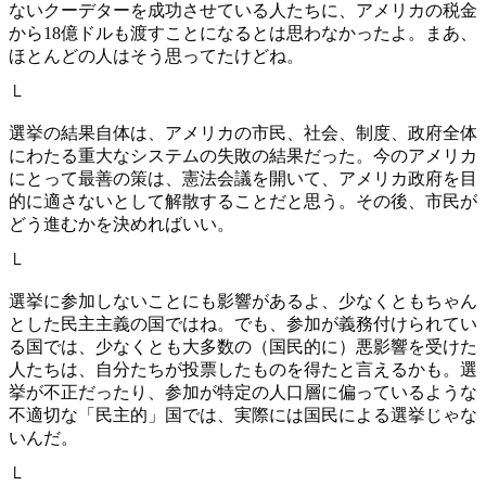
ないクーデターを成功させている人たちに、アメリカの税金
から18億ドルも渡すことになるとは思わなかったよ。まあ、
ほとんどの人はそう思ってたけどね。
└
選挙の結果自体は、アメリカの市民、社会、制度、政府全体
にわたる重大なシステムの失敗の結果だった。今のアメリカ
にとって最善の策は、憲法会議を開いて、アメリカ政府を目
的に適さないとして解散することだと思う。その後、市民が
どう進むかを決めればいい。
└
選挙に参加しないことにも影響があるよ、少なくともちゃん
とした民主主義の国ではね。でも、参加が義務付けられてい
る国では、少なくとも大多数の（国民的に）悪影響を受けた
人たちは、自分たちが投票したものを得たと言えるかも。選
挙が不正だったり、参加が特定の人口層に偏っているような
不適切な「民主的」国では、実際には国民による選挙じゃな
いんだ。
└