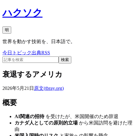
ハクソク
明
世界を動かす技術を、日本語で。
今日
トピック
出典
RSS
検索
衰退するアメリカ
2026年5月21日
原文(
tbray.org
)
概要
AI関連の招待
を受けたが、米国開催のため辞退
カナダ人としての原則的立場
から米国訪問を避けた理
由
米国入国時のリスク
と家族への影響を懸念