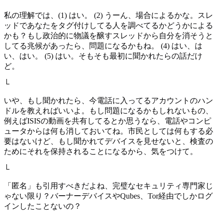
私の理解では、(1) はい。 (2) うーん、場合によるかな。スレ
ッドであなたをタグ付けしてる人を調べてるかどうかによる
かも？もし政治的に物議を醸すスレッドから自分を消そうと
してる兆候があったら、問題になるかもね。 (4) はい、は
い、はい。 (5) はい。そもそも最初に聞かれたらの話だけ
ど。
└
いや、もし聞かれたら、今電話に入ってるアカウントのハン
ドルを教えればいいよ。もし問題になるかもしれないもの、
例えばISISの動画を共有してるとか思うなら、電話やコンピ
ュータからは何も消しておいてね。市民としては何もする必
要はないけど、もし聞かれてデバイスを見せないと、検査の
ためにそれを保持されることになるから、気をつけて。
└
「匿名」も引用すべきだよね、完璧なセキュリティ専門家じ
ゃない限り？バーナーデバイスやQubes、Tor経由でしかログ
インしたことないの？