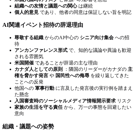
組織への友情と議題への関心
は継続
個人的意見
であり、他者の同意は保証しない旨を明記
AI関連イベント招待の辞退理由
尊敬する組織
からのAI中心の
シニア向け集会
への招
待
アンカンファレンス形式
で、知的な議論や異論も歓迎
される雰囲気
米国開催
であることが辞退の主な理由
カナダ人としての原則
：隣国のリーダーがカナダの
主
権を脅かす発言
や
国民性への侮辱
を繰り返してきた
ことへの反発
他国への
軍事行動
に言及した発言後の実行例を踏まえ
た懸念
入国審査時のソーシャルメディア情報開示要求
リスク
家族の生活を守る責任
から、万一の事態を回避したい
意向
組織・議題への姿勢