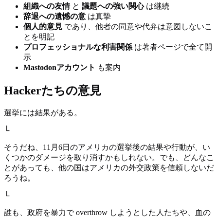
組織への友情
と
議題への強い関心
は継続
辞退への遺憾の意
は真摯
個人的意見
であり、他者の同意や代弁は意図しないこ
とを明記
プロフェッショナルな利害関係
は著者ページで全て開
示
Mastodonアカウント
も案内
Hackerたちの意見
選挙には結果がある。
└
そうだね、11月6日のアメリカの選挙後の結果や行動が、い
くつかのダメージを取り消すかもしれない。でも、どんなこ
とがあっても、他の国はアメリカの外交政策を信頼しないだ
ろうね。
└
誰も、政府を暴力で overthrow しようとした人たちや、血の