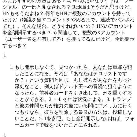
のにおすすめの方法はある？ 4) HNみたいなサイトは「ソー
シャル」の一部と見なされる？ Redditはそうだと思うけど、
HNもそうだよね？ 何年もHNに複数のアカウントを持って
たけど（物議を醸すコメントをやめるまで、連続でバンされ
てた）。そんな場合、どうすればいいの？ HNのアカウント
を全部開示するべき？ 5) 関連して、複数のXアカウント
（ユーザー名を占有してる）を持ってるんだけど、全部開示
するべき？
└
もし開示しなくて、見つかったら、あなたは重罪を犯
したことになる。それは「あなたはテロリストです
か？」という質問と同じ。もし彼らがあなたをもっと
深刻なこと、例えばドナルド王への冒涜で狙うように
なったら、前科者カードを引き出して、刑を重くする
ことができる。2. + 4. それは状況による。3. トランプ
と彼の仲間たちが権力の座にいる間にアメリカに行く
つもりなら、彼らを削除する最良の方法は、投稿しな
いことだ。5. 1を参照。もし全部開示しなければ、フォ
ームカードで嘘をついたことにされる。
└