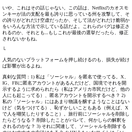
いや、これはその話じゃない。この話は、Netflixのカオスモ
ンキーが法の支配を最も誇りに思っている州を攻撃して、そ
の誇りがどれだけ空虚だったか、そして法がどれだけ脆弱か
をいろんな方法で示している話だよ。これらのバグは修正さ
れるのか、それとも...もしこれが最後の選挙だったら、修正
されないかもね。
└
人気のないプラットフォームを押し続けるのも、損失が続け
ば影響が出るよね。
真剣な質問：1) 私は「ソーシャル」を匿名で使ってる。X、
IG、FBに匿名アカウントがあるんだけど、国境でそれを開
示するように求められたら（私はアメリカ市民だけど、他の
人にも起こってる）、匿名アカウントを開示するべき？ 2)
私の「ソーシャル」にはあまり物議を醸すようなことはない
けど（気をつけてる）、恥ずかしいこともある（例えば、X
で人を嘲笑したりすること）。旅行前にソーシャルを削除し
たらどうなる？ 削除したことがバレて、何かしらの解釈を
されるのかな？ 3) それに関連して、ソーシャルを削除する