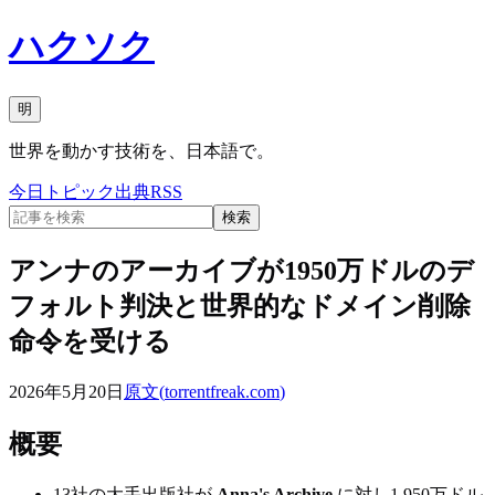
ハクソク
明
世界を動かす技術を、日本語で。
今日
トピック
出典
RSS
検索
アンナのアーカイブが1950万ドルのデ
フォルト判決と世界的なドメイン削除
命令を受ける
2026年5月20日
原文(
torrentfreak.com
)
概要
13社の大手出版社が
Anna's Archive
に対し1,950万ドル