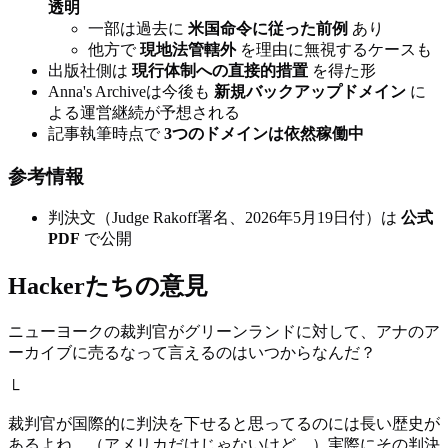
透明
一部は過去に
米国命令に従った前例
あり
他方で
現地法管轄外
を理由に無視するケースも
出版社側は
現行体制への直接的措置
を得た形
Anna's Archiveは今後も
新規バックアップドメイン
に
よる運営継続が予想される
記事執筆時点で
3つのドメインは依然稼働中
参考情報
判決文（Judge Rakoff署名、2026年5月19日付）は
公式
PDF
で公開
Hackerたちの意見
ニューヨークの裁判官がグリーンランドに対して、アナのア
ーカイブに売るなって言えるのはいつからなんだ？
└
裁判官が国際的に判決を下せると思ってるのには長い歴史が
あるよね。（アメリカだけじゃないけど。）実際にその判決