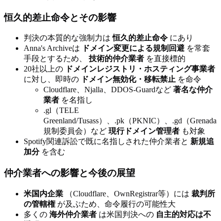
恒久的差止命令とその影響
判決の本質的な強制力は
恒久的差止命令
にあり
Anna's Archiveは
ドメイン変更による規制回避
を常套
手段とするため、
技術的仲介業者
を直接標的
20社以上の
ドメインレジストリ・ホスティング事業者
に対し、即時の
ドメイン無効化・移転禁止
を命令
Cloudflare、Njalla、DDOS-Guardなど
著名な仲介
業者
を名指し
.gl（TELE
Greenland/Tusass）、.pk（PKNIC）、.gd（Grenada
規制委員会）など
現行ドメイン管理者
も対象
Spotify関連訴訟で既に名指しされた仲介業者と
新規追
加分
を含む
仲介業者への影響と今後の展望
米国内企業
（Cloudflare、OwnRegistrar等）には
裁判所
の管轄権
が及ぶため、命令履行の可能性大
多くの
海外仲介業者
は米国判決への
自主的対応は不