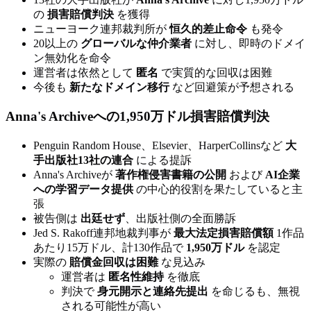
の
損害賠償判決
を獲得
ニューヨーク連邦裁判所が
恒久的差止命令
も発令
20以上の
グローバルな仲介業者
に対し、即時のドメイ
ン無効化を命令
運営者は依然として
匿名
で実質的な回収は困難
今後も
新たなドメイン移行
など回避策が予想される
Anna's Archiveへの1,950万ドル損害賠償判決
Penguin Random House、Elsevier、HarperCollinsなど
大
手出版社13社の連合
による提訴
Anna's Archiveが
著作権侵害書籍の公開
および
AI企業
への学習データ提供
の中心的役割を果たしていると主
張
被告側は
出廷せず
、出版社側の全面勝訴
Jed S. Rakoff連邦地裁判事が
最大法定損害賠償額
1作品
あたり15万ドル、計130作品で
1,950万ドル
を認定
実際の
賠償金回収は困難
な見込み
運営者は
匿名性維持
を徹底
判決で
身元開示と連絡先提出
を命じるも、無視
される可能性が高い