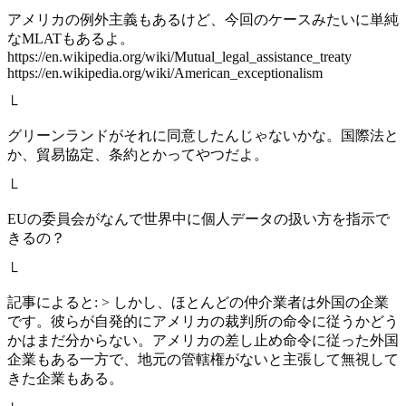
アメリカの例外主義もあるけど、今回のケースみたいに単純
なMLATもあるよ。
https://en.wikipedia.org/wiki/Mutual_legal_assistance_treaty
https://en.wikipedia.org/wiki/American_exceptionalism
└
グリーンランドがそれに同意したんじゃないかな。国際法と
か、貿易協定、条約とかってやつだよ。
└
EUの委員会がなんで世界中に個人データの扱い方を指示で
きるの？
└
記事によると: > しかし、ほとんどの仲介業者は外国の企業
です。彼らが自発的にアメリカの裁判所の命令に従うかどう
かはまだ分からない。アメリカの差し止め命令に従った外国
企業もある一方で、地元の管轄権がないと主張して無視して
きた企業もある。