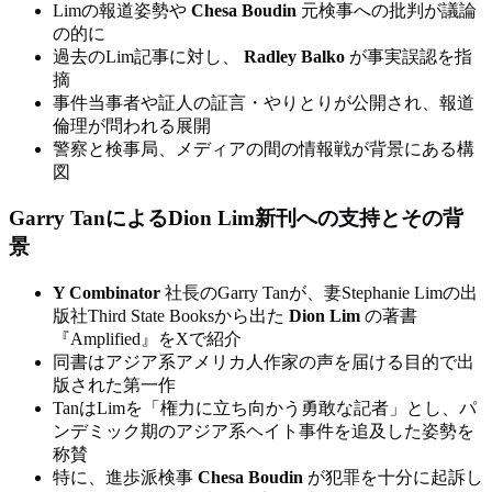
Limの報道姿勢や
Chesa Boudin
元検事への批判が議論
の的に
過去のLim記事に対し、
Radley Balko
が事実誤認を指
摘
事件当事者や証人の証言・やりとりが公開され、報道
倫理が問われる展開
警察と検事局、メディアの間の情報戦が背景にある構
図
Garry TanによるDion Lim新刊への支持とその背
景
Y Combinator
社長のGarry Tanが、妻Stephanie Limの出
版社Third State Booksから出た
Dion Lim
の著書
『Amplified』をXで紹介
同書はアジア系アメリカ人作家の声を届ける目的で出
版された第一作
TanはLimを「権力に立ち向かう勇敢な記者」とし、パ
ンデミック期のアジア系ヘイト事件を追及した姿勢を
称賛
特に、進歩派検事
Chesa Boudin
が犯罪を十分に起訴し