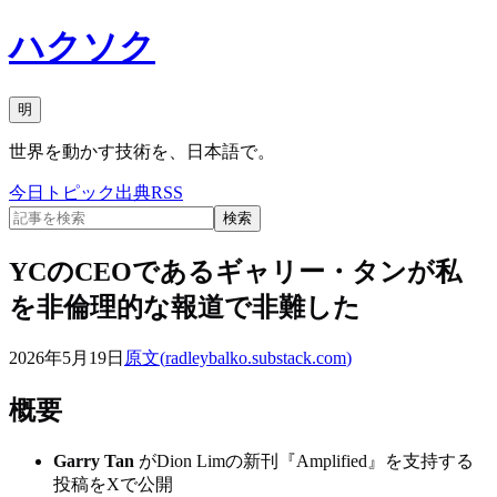
ハクソク
明
世界を動かす技術を、日本語で。
今日
トピック
出典
RSS
検索
YCのCEOであるギャリー・タンが私
を非倫理的な報道で非難した
2026年5月19日
原文(
radleybalko.substack.com
)
概要
Garry Tan
がDion Limの新刊『Amplified』を支持する
投稿をXで公開