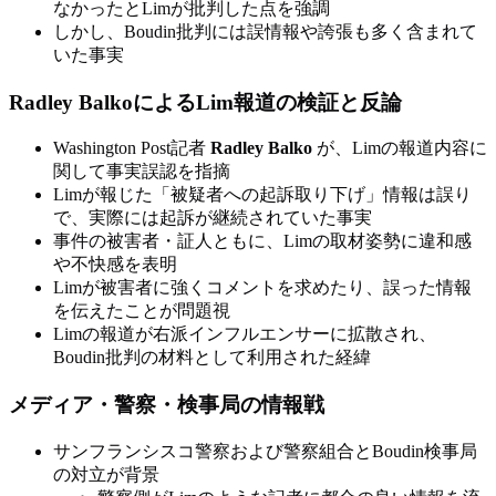
なかったとLimが批判した点を強調
しかし、Boudin批判には誤情報や誇張も多く含まれて
いた事実
Radley BalkoによるLim報道の検証と反論
Washington Post記者
Radley Balko
が、Limの報道内容に
関して事実誤認を指摘
Limが報じた「被疑者への起訴取り下げ」情報は誤り
で、実際には起訴が継続されていた事実
事件の被害者・証人ともに、Limの取材姿勢に違和感
や不快感を表明
Limが被害者に強くコメントを求めたり、誤った情報
を伝えたことが問題視
Limの報道が右派インフルエンサーに拡散され、
Boudin批判の材料として利用された経緯
メディア・警察・検事局の情報戦
サンフランシスコ警察および警察組合とBoudin検事局
の対立が背景