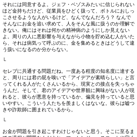
それには同意するよ。ジェフ・ベゾスみたいに信じられない
ほど金持ちだけど、従業員をひどく扱って、ボトルにおしっ
こさせるような人がいるけど、なんでなんだろう？ なんで
そんなにお金を追い求めて、人をそんな風に扱うのか理解で
きない。俺にはそれは何かの精神病のようにしか見えない
よ。周りの人に悪影響を与えながら小物を貯め込む人がいた
ら、それは病気って呼ぶのに、金を集めるときはどうして違
う扱いになるのか分からない。
└
セレブに共通する問題だね。一度ある程度の知名度に達する
と、周りには君の屁を嗅いで「アイデアが素晴らしい」と言
ってくれる人がたくさんいるから、現実との接点を失っちゃ
うんだ。そして、君のアイデアや世界観に興味がない人が現
れると、彼らが悪意を持っているか、偏見を持っていると思
いやすい。こういう人たちを羨ましくはないな。彼らは嘘つ
きや詐欺師に囲まれているから。
└
お金が問題を引き起こすわけじゃないと思う。そこに至るま