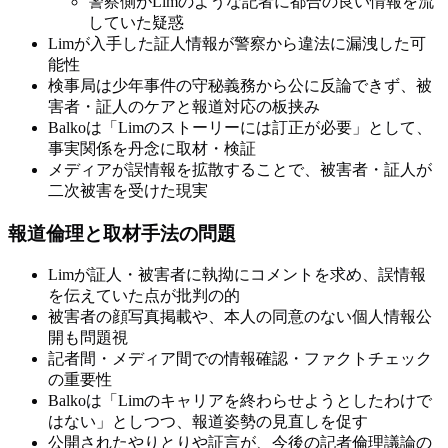
警察側がLimのような記者に都合の良い情報を流
していた疑惑
Limが入手した証人情報が警察から違法に漏洩した可
能性
検事局は少年事件の守秘義務から公に反論できず、被
害者・証人のケアと報道対応の板挟み
Balkoは「Limのストーリーには訂正が必要」として、
事実関係を丹念に取材・検証
メディアが誤情報を拡散することで、被害者・証人が
二次被害を受けた現実
報道倫理と取材手法の問題
Limが証人・被害者に執拗にコメントを求め、誤情報
を伝えていた点が批判の的
被害者の顔写真掲載や、本人の同意のない個人情報公
開も問題視
記者間・メディア間での情報確認・ファクトチェック
の重要性
Balkoは「Limのキャリアを終わらせようとしたわけで
はない」としつつ、報道姿勢の見直しを促す
公開されたやりとりや証言が、今後の記者倫理議論の