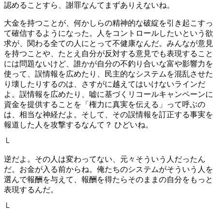
認めることすら、謝罪なんてまずありえないね。
大金を持つことが、何かしらの精神的な破綻を引き起こすっ
て確信するようになった。人をコントロールしたいという欲
求が、関わる全ての人にとって不健康なんだ。みんなが意見
を持つことや、たとえ自分が反対する意見でも表現すること
には問題ないけど、誰かが自分の不釣り合いな富や影響力を
使って、誤情報を広めたり、民主的なシステムを混乱させた
り壊したりするのは、さすがに越えてはいけないラインだ
よ。誤情報を広めたり、嘘に基づくリコールキャンペーンに
資金を提供することを「権力に真実を伝える」って呼ぶの
は、相当な神経だよ。そして、その誤情報を訂正する事実を
報道した人を攻撃するなんて？ ひどいね。
└
逆だよ。その人は変わってない、元々そういう人だったん
だ。お金が入る前からね。俺たちのシステムがそういう人を
選んで報酬を与えて、報酬を得たらそのままの自分をもっと
表現するんだ。
└