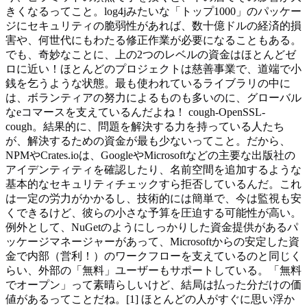
きくなるってこと。log4jみたいな「トップ1000」のパッケー
ジにセキュリティの脆弱性があれば、数十億ドルの経済的損
害や、何世代にもわたる修正作業が必要になることもある。
でも、奇妙なことに、上の2つのレベルの資金はほとんどゼ
ロに近い！ほとんどのプロジェクトは慈善事業で、道端で小
銭を乞うような状態。最も使われているライブラリの中に
は、ボランティアの努力によるものも多いのに、グローバル
なeコマースを支えているんだよね！ cough-OpenSSL-
cough。結果的に、問題を解決する力を持っている人たち
が、解決するための資金が最も少ないってこと。だから、
NPMやCrates.ioは、GoogleやMicrosoftなどの主要な出版社の
アイデンティティを確認したり、名前空間を追加するような
基本的なセキュリティチェックすら拒否しているんだ。これ
は一定の労力がかかるし、技術的には簡単で、今は監視も安
くできるけど、彼らの小さな予算を圧迫する可能性が高い。
例外として、NuGetのようにしっかりした資金提供があるパ
ッケージマネージャーがあって、Microsoftからの安定した資
金で内部（営利！）のワークフローを支えているのと同じく
らい、外部の「無料」ユーザーもサポートしている。「無料
でオープン」って素晴らしいけど、結局は払った分だけの価
値があるってことだね。[1] ほとんどの人がすぐに思い浮か