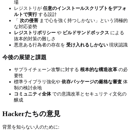
場
レジストリが
任意のインストールスクリプトをデフォ
ルトで実行
する設計
「
次の侵害
まで心を強く持つしかない」という消極的
な対応姿勢
レジストリポリシー
や
ビルドサンドボックス
による
抜本的対策の難しさ
悪意ある行為者の存在を
受け入れるしかない
現状認識
今後の展望と課題
サプライチェーン攻撃に対する
根本的な構造改革
の必
要性
標準ライブラリ強化や
依存パッケージの厳格な審査
体
制の検討余地
コミュニティ全体
での意識改革とセキュリティ文化の
醸成
Hackerたちの意見
背景を知らない人のために: