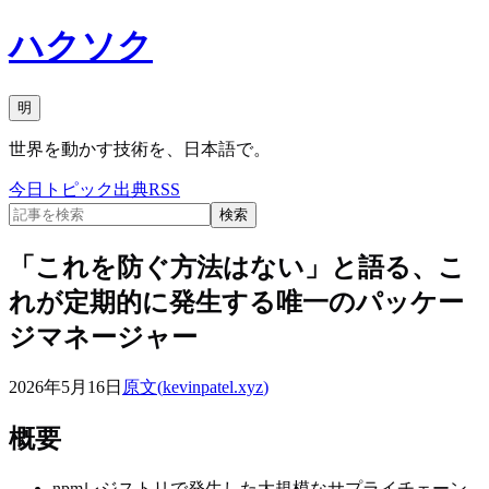
ハクソク
明
世界を動かす技術を、日本語で。
今日
トピック
出典
RSS
検索
「これを防ぐ方法はない」と語る、こ
れが定期的に発生する唯一のパッケー
ジマネージャー
2026年5月16日
原文(
kevinpatel.xyz
)
概要
npmレジストリで発生した大規模なサプライチェーン