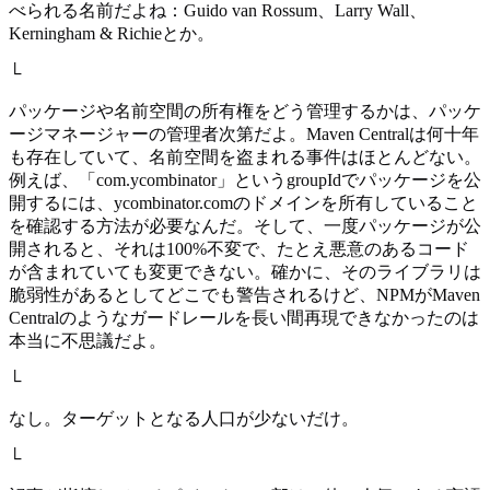
べられる名前だよね：Guido van Rossum、Larry Wall、
Kerningham & Richieとか。
└
パッケージや名前空間の所有権をどう管理するかは、パッケ
ージマネージャーの管理者次第だよ。Maven Centralは何十年
も存在していて、名前空間を盗まれる事件はほとんどない。
例えば、「com.ycombinator」というgroupIdでパッケージを公
開するには、ycombinator.comのドメインを所有していること
を確認する方法が必要なんだ。そして、一度パッケージが公
開されると、それは100%不変で、たとえ悪意のあるコード
が含まれていても変更できない。確かに、そのライブラリは
脆弱性があるとしてどこでも警告されるけど、NPMがMaven
Centralのようなガードレールを長い間再現できなかったのは
本当に不思議だよ。
└
なし。ターゲットとなる人口が少ないだけ。
└