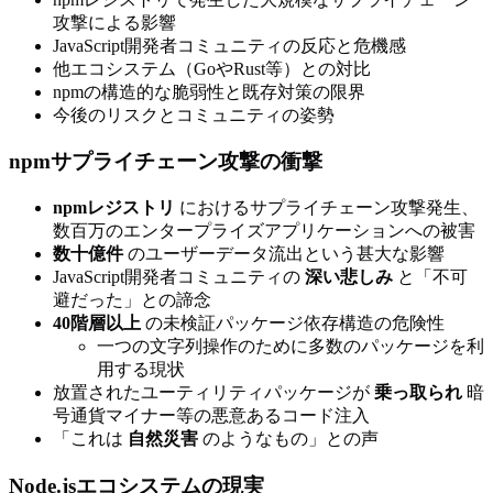
攻撃による影響
JavaScript開発者コミュニティの反応と危機感
他エコシステム（GoやRust等）との対比
npmの構造的な脆弱性と既存対策の限界
今後のリスクとコミュニティの姿勢
npmサプライチェーン攻撃の衝撃
npmレジストリ
におけるサプライチェーン攻撃発生、
数百万のエンタープライズアプリケーションへの被害
数十億件
のユーザーデータ流出という甚大な影響
JavaScript開発者コミュニティの
深い悲しみ
と「不可
避だった」との諦念
40階層以上
の未検証パッケージ依存構造の危険性
一つの文字列操作のために多数のパッケージを利
用する現状
放置されたユーティリティパッケージが
乗っ取られ
暗
号通貨マイナー等の悪意あるコード注入
「これは
自然災害
のようなもの」との声
Node.jsエコシステムの現実