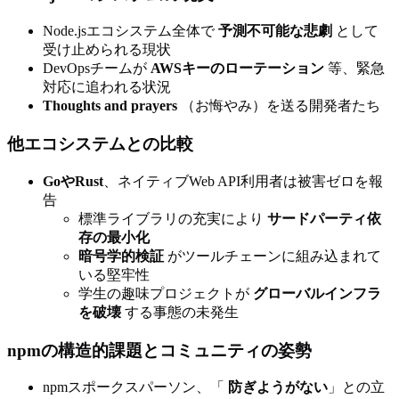
Node.jsエコシステム全体で
予測不可能な悲劇
として
受け止められる現状
DevOpsチームが
AWSキーのローテーション
等、緊急
対応に追われる状況
Thoughts and prayers
（お悔やみ）を送る開発者たち
他エコシステムとの比較
GoやRust
、ネイティブWeb API利用者は被害ゼロを報
告
標準ライブラリの充実により
サードパーティ依
存の最小化
暗号学的検証
がツールチェーンに組み込まれて
いる堅牢性
学生の趣味プロジェクトが
グローバルインフラ
を破壊
する事態の未発生
npmの構造的課題とコミュニティの姿勢
npmスポークスパーソン、「
防ぎようがない
」との立