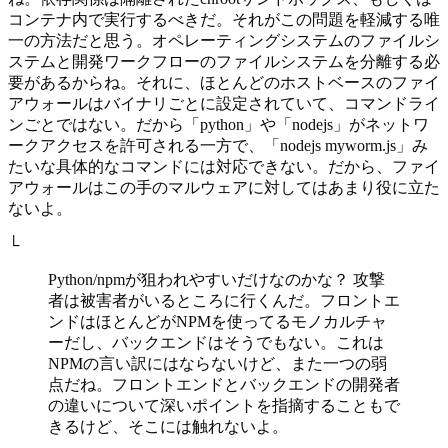
コンテナ内で実行するべきだ。それがこの問題を軽減する唯
一の方法だと思う。オペレーティングシステムのファイルシ
ステムと開発ワークフローのファイルシステムを分離する必
要があるからね。それに、ほとんどのホストベースのファイ
アウォールはバイナリごとに設定されていて、コマンドライ
ンごとではない。だから「python」や「nodejs」がネットワ
ークアクセスを許可される一方で、「nodejs myworm.js」み
たいな具体的なコマンドには対応できない。だから、ファイ
アウォールはこの手のマルウェアに対してはあまり役に立た
ないよ。
└
Python/npmが狙われやすいだけなのかな？ 攻撃
者は被害者がいるところに行くんだ。フロントエ
ンドはほとんどがNPMを使ってるモノカルチャ
ーだし、バックエンドはそうでもない。これは
NPMの言い訳にはならないけど、また一つの弱
点だね。フロントエンドとバックエンドの開発者
の違いについて深いポイントを指摘することもで
きるけど、そこには触れないよ。