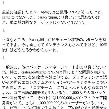
└
最後に確認したとき、npmには公開用の2FAがあったけど、
cargoにはなかった。cargoはnpmより良いとは思わないけ
ど、単に魅力的なターゲットじゃないだけだね。
└
正直なところ、Rustも同じ供給チェーン攻撃のパターンを持
ってるよ。今は新しくてメンテナンスもされてるけど、10年
後にはどうなるかわからないね。
└
一般的に、他のパッケージマネージャーもあまり良くないよ
ね。特に、crates.ioやcargoはNPMと同じような問題を抱えて
いて、その言い訳の文言も妙に似てる。プログラミング言語
やその周辺エコシステムのデザインやアーキテクチャについ
て面白いのは、「コアチーム」に与えられる大きな影響力だ
よね。コア言語の開発者が1人いると、1,000人の人気パッケ
ージ開発者がいて、その下には1,000,000人のソフトウェア開
発者がいて、さらに1,000,000,000人のユーザーがいる。つま
り、ピラミッドの頂点で手を抜くと、下の層でその影響が大