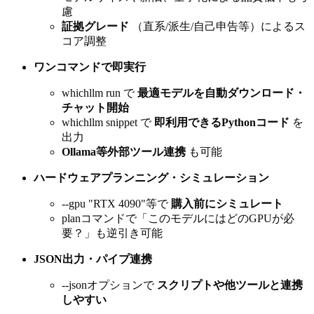
慮
証拠グレード
（直系/派生/自己申告等）によるス
コア調整
ワンコマンドで即実行
whichllm run で
最適モデルを自動ダウンロード・
チャット開始
whichllm snippet で
即利用できるPythonコード
を
出力
Ollama等外部ツール連携
も可能
ハードウェアプランニング・シミュレーション
--gpu "RTX 4090"等で
購入前にシミュレート
planコマンドで「このモデルにはどのGPUが必
要？」も逆引き可能
JSON出力・パイプ連携
--jsonオプションで
スクリプトや他ツールと連携
しやすい