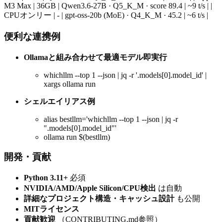
M3 Max | 36GB | Qwen3.6-27B · Q5_K_M · score 89.4 | ~9 t/s | |
CPUオンリー | - | gpt-oss-20b (MoE) · Q4_K_M · 45.2 | ~6 t/s |
便利な連携例
Ollamaと組み合わせて最適モデル即実行
whichllm --top 1 --json | jq -r '.models[0].model_id' |
xargs ollama run
シェルエイリアス例
alias bestllm='whichllm --top 1 --json | jq -r
".models[0].model_id"'
ollama run $(bestllm)
開発・貢献
Python 3.11+
必須
NVIDIA/AMD/Apple Silicon/CPU検出
は自動
詳細なプロジェクト構造・キャッシュ設計
も公開
MITライセンス
貢献歓迎
（CONTRIBUTING.md参照）