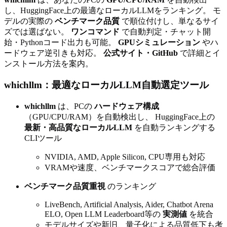
し、HuggingFace上の最適なローカルLLMをランキング。 モ
デルの実際の
ベンチマーク品質
で順位付けし、単なるサイ
ズでは選ばない。
ワンコマンド
で自動判定・チャット開
始・Pythonコード出力も可能。
GPUシミュレーション
やハ
ードウェア逆引きも対応。
公式サイト・GitHub
で詳細とイ
ンストール方法を案内。
whichllm：最適なローカルLLM自動選定ツール
whichllm
は、PCの
ハードウェア構成
（GPU/CPU/RAM）を自動検出し、 HuggingFace上の
最新・高品質なローカルLLM
を自動ランキングする
CLIツール
NVIDIA, AMD, Apple Silicon, CPU専用も対応
VRAMや速度、ベンチマークスコアで総合評価
ベンチマーク品質重視
のランキング
LiveBench, Artificial Analysis, Aider, Chatbot Arena
ELO, Open LLM Leaderboard等の
実測値
を統合
モデルサイズや新旧、量子化による品質低下も考