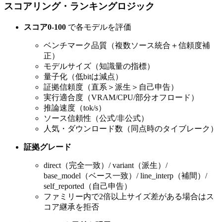
スコアリング・ランキングロジック
スコア0-100
で各モデルを評価
ベンチマーク品質（複数ソース統合＋信頼度補
正）
モデルサイズ（知識量の指標）
量子化（低bitは減点）
証拠信頼度（直系＞派生＞自己申告）
実行適合度（VRAM/CPU/部分オフロード）
推論速度（tok/s）
ソース信頼性（公式/非公式）
人気・ダウンロード数（同点時のタイブレーク）
証拠グレード
direct（完全一致）/ variant（派生）/
base_model（ベース一致）/ line_interp（補間）/
self_reported（自己申告）
ファミリー内で2倍以上サイズ差がある場合はス
コア継承を拒否