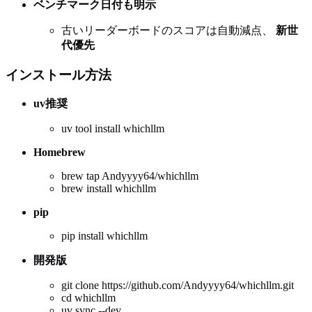
ベンチマーク日付も明示
古いリーダーボードのスコアは自動減点、
新世
代優先
インストール方法
uv推奨
uv tool install whichllm
Homebrew
brew tap Andyyyy64/whichllm
brew install whichllm
pip
pip install whichllm
開発版
git clone https://github.com/Andyyyy64/whichllm.git
cd whichllm
uv sync --dev