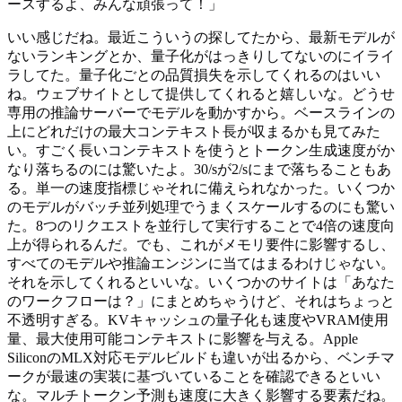
ースするよ、みんな頑張って！」
いい感じだね。最近こういうの探してたから、最新モデルが
ないランキングとか、量子化がはっきりしてないのにイライ
ラしてた。量子化ごとの品質損失を示してくれるのはいい
ね。ウェブサイトとして提供してくれると嬉しいな。どうせ
専用の推論サーバーでモデルを動かすから。ベースラインの
上にどれだけの最大コンテキスト長が収まるかも見てみた
い。すごく長いコンテキストを使うとトークン生成速度がか
なり落ちるのには驚いたよ。30/sが2/sにまで落ちることもあ
る。単一の速度指標じゃそれに備えられなかった。いくつか
のモデルがバッチ並列処理でうまくスケールするのにも驚い
た。8つのリクエストを並行して実行することで4倍の速度向
上が得られるんだ。でも、これがメモリ要件に影響するし、
すべてのモデルや推論エンジンに当てはまるわけじゃない。
それを示してくれるといいな。いくつかのサイトは「あなた
のワークフローは？」にまとめちゃうけど、それはちょっと
不透明すぎる。KVキャッシュの量子化も速度やVRAM使用
量、最大使用可能コンテキストに影響を与える。Apple
SiliconのMLX対応モデルビルドも違いが出るから、ベンチマ
ークが最速の実装に基づいていることを確認できるといい
な。マルチトークン予測も速度に大きく影響する要素だね。