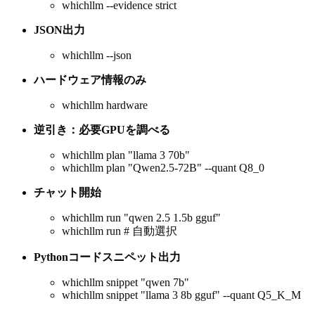
whichllm --evidence strict
JSON出力
whichllm --json
ハードウェア情報のみ
whichllm hardware
逆引き：必要GPUを調べる
whichllm plan "llama 3 70b"
whichllm plan "Qwen2.5-72B" --quant Q8_0
チャット開始
whichllm run "qwen 2.5 1.5b gguf"
whichllm run # 自動選択
Pythonコードスニペット出力
whichllm snippet "qwen 7b"
whichllm snippet "llama 3 8b gguf" --quant Q5_K_M