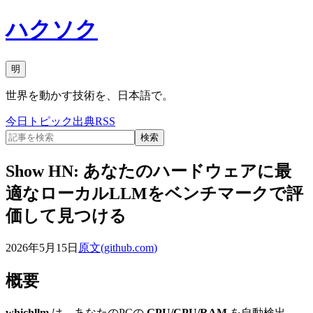
ハクソク
明
世界を動かす技術を、日本語で。
今日
トピック
出典
RSS
検索
Show HN: あなたのハードウェアに最
適なローカルLLMをベンチマークで評
価して見つける
2026年5月15日
原文(
github.com
)
概要
whichllm
は、あなたのPCの
GPU/CPU/RAM
を自動検出