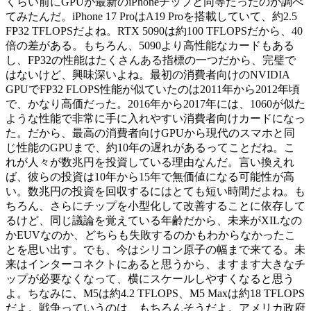
くらい前にGPUが最新のiPhoneチップと同等だったのか調べ
てみたんだ。iPhone 17 ProはA19 Proを搭載していて、約2.5
FP32 TFLOPSだよね。RTX 5090は約100 TFLOPSだから、40
倍の差がある。もちろん、5090より高性能なカードもある
し、FP32の性能はたくさんある指標の一つだから、完璧で
はないけど、興味深いよね。最初の消費者向けのNVIDIA
GPUでFP32 FLOPS性能が似ていたのは2011年から2012年頃
で、かなり高価だった。2016年から2017年には、1060が似た
ような性能で非常に手に入れやすい消費者向けカードになっ
た。だから、最高の消費者向けGPUから現代のスマホと同
じ性能のGPUまで、約10年の遅れがあるってことだね。こ
れが人々が数兆円を投資している理由なんだ。言い換えれ
ば、彼らの投資は10年から15年で無価値になる可能性が高
い。数兆円の投資を回収するにはとても短い時間だよね。も
ちろん、さらにチップを小型化して改善することに依存して
るけど、同じ議論を覚えている年齢だから、未来がXILなの
かEUVなのか、どちらも失敗するのかもわからなかったこ
とを思い出す。でも、今はシリコン原子の幅まで来てる。未
来はインターコネクトにあると思うから、ますます大きなチ
ップが必要なくなって、横にスケールしやすくなると思う
よ。ちなみに、M5は約4.2 TFLOPS、M5 Maxは約18 TFLOPS
だよ。戦争っていうのは、もちろんそうだよ。アメリカ政府