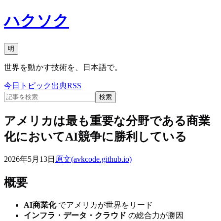
ハクソク
明
世界を動かす技術を、日本語で。
今日
トピック
出典
RSS
検索
アメリカは最も重要な分野である商業
化においてAI競争に勝利している
2026年5月13日
原文(
avkcode.github.io
)
概要
AI商業化
でアメリカが世界をリード
インフラ・データ・クラウド
の総合力が勝因