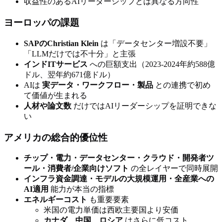
収益性のあるAIリーダーシップとは異なる方向性
ヨーロッパの課題
SAPのChristian Klein
は「データセンター増設不要」
「LLMだけでは不十分」と主張
インドITサービス
への巨額支出（2023-2024年約588億
ドル、翌年約671億ドル）
AIは
実データ・ワークフロー・製品
との連携で初め
て価値が生まれる
人材や論文数
だけではAIリーダーシップを証明できな
い
アメリカの総合的優位性
チップ・電力・データセンター・クラウド・開発者ツ
ール・消費者/企業向けソフト
の全レイヤーで同時展開
インフラ資金調達・モデルの大規模運用・全産業への
AI適用
能力が本当の指標
エネルギーコスト
も重要要素
米国の電力単価は西欧主要国より安価
カナダ、中国、ロシア
はさらに低コスト