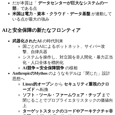
だが本質は「
データセンターが巨大なシステムの一
部
」である点
米国は電力・資本・クラウド・データ基盤
が連動して
いる点が最大の強み
AIと安全保障の新たなフロンティア
武器化されたAI
の時代到来
国ごとのAIによるボットネット、サイバー攻
撃、自律兵器
システムを操作し、対立国を非人間化・暴力正当
化・人口全体を標的化
AI競争＝安全保障競争
の様相
AnthropicのMythos
のようなモデルは「閉じた」設計
思想へ
Linux的オープン
から
セキュリティ重視のクロ
ーズド
へ転換
ソフト・ツール・ファームウェア・チップ
まで
閉じることでプロプライエタリスタックの価値向
上
ターゲットスタックのコードやアーキテクチャ非