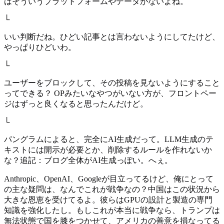
はそういうプラットフォームやデータがないよね。
└
いい判断だね。ひどい記事とは言わないようにしてたけど、
やっぱりひどいわ。
└
ユーザーをブロックして、その投稿を見ないようにすること
ってできる？ OPみたいなやつがいない方が、フロントペー
ジはずっと良くなると思ったんだけど。
└
パングラムによると、完全にAI生成だって。LLM生成のテ
キストには開示が必要とか、削除するルールを作れないか
な？追記：ブログ全体がAI生成っぽい。へぇ。
Anthropic、OpenAI、Googleが目立ってるけど、俺にとって
の主な疑問は、なんでこれが戦争なの？中国はこの状況から
大きな恩恵を受けてるよ。彼らはGPUの設計と製造の専門
知識を強化したし。もしこれが本当に戦争なら、トランプは
無法状態で国を膝をつかせて、アメリカの善意を損なってる