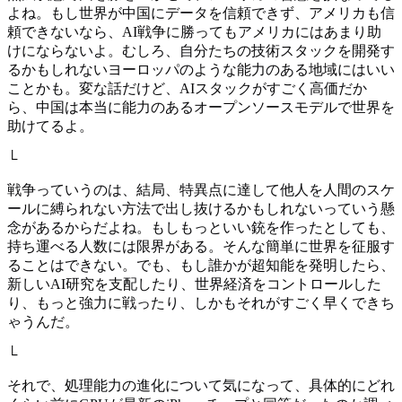
よね。もし世界が中国にデータを信頼できず、アメリカも信
頼できないなら、AI戦争に勝ってもアメリカにはあまり助
けにならないよ。むしろ、自分たちの技術スタックを開発す
るかもしれないヨーロッパのような能力のある地域にはいい
ことかも。変な話だけど、AIスタックがすごく高価だか
ら、中国は本当に能力のあるオープンソースモデルで世界を
助けてるよ。
└
戦争っていうのは、結局、特異点に達して他人を人間のスケ
ールに縛られない方法で出し抜けるかもしれないっていう懸
念があるからだよね。もしもっといい銃を作ったとしても、
持ち運べる人数には限界がある。そんな簡単に世界を征服す
ることはできない。でも、もし誰かが超知能を発明したら、
新しいAI研究を支配したり、世界経済をコントロールした
り、もっと強力に戦ったり、しかもそれがすごく早くできち
ゃうんだ。
└
それで、処理能力の進化について気になって、具体的にどれ