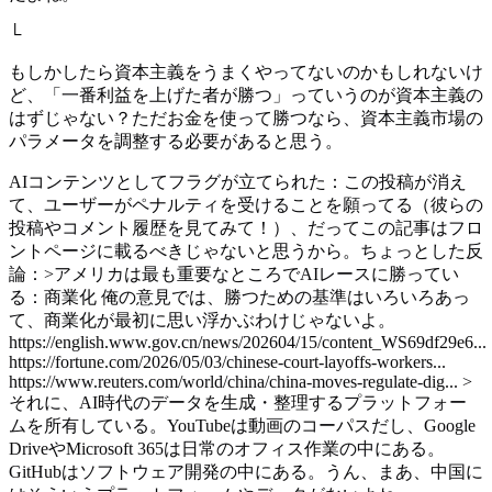
└
もしかしたら資本主義をうまくやってないのかもしれないけ
ど、「一番利益を上げた者が勝つ」っていうのが資本主義の
はずじゃない？ただお金を使って勝つなら、資本主義市場の
パラメータを調整する必要があると思う。
AIコンテンツとしてフラグが立てられた：この投稿が消え
て、ユーザーがペナルティを受けることを願ってる（彼らの
投稿やコメント履歴を見てみて！）、だってこの記事はフロ
ントページに載るべきじゃないと思うから。ちょっとした反
論：>アメリカは最も重要なところでAIレースに勝ってい
る：商業化 俺の意見では、勝つための基準はいろいろあっ
て、商業化が最初に思い浮かぶわけじゃないよ。
https://english.www.gov.cn/news/202604/15/content_WS69df29e6...
https://fortune.com/2026/05/03/chinese-court-layoffs-workers...
https://www.reuters.com/world/china/china-moves-regulate-dig... >
それに、AI時代のデータを生成・整理するプラットフォー
ムを所有している。YouTubeは動画のコーパスだし、Google
DriveやMicrosoft 365は日常のオフィス作業の中にある。
GitHubはソフトウェア開発の中にある。うん、まあ、中国に