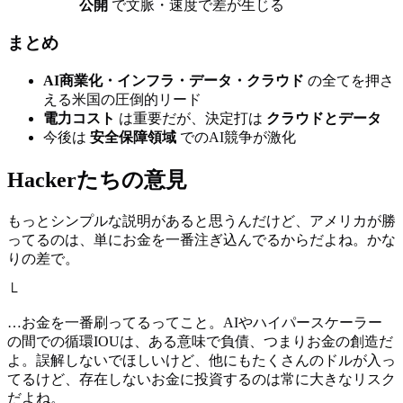
公開
で文脈・速度で差が生じる
まとめ
AI商業化・インフラ・データ・クラウド
の全てを押さ
える米国の圧倒的リード
電力コスト
は重要だが、決定打は
クラウドとデータ
今後は
安全保障領域
でのAI競争が激化
Hackerたちの意見
もっとシンプルな説明があると思うんだけど、アメリカが勝
ってるのは、単にお金を一番注ぎ込んでるからだよね。かな
りの差で。
└
…お金を一番刷ってるってこと。AIやハイパースケーラー
の間での循環IOUは、ある意味で負債、つまりお金の創造だ
よ。誤解しないでほしいけど、他にもたくさんのドルが入っ
てるけど、存在しないお金に投資するのは常に大きなリスク
だよね。