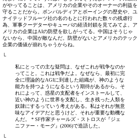
がやってることは、アメリカの企業やそのオーナーの利益を
守ることだから。ボンバルディアとボーイングの歴史や、ユ
ナイテッドフルーツ社の名のもとに行われた数々の残虐行
為、軍事クーデターやキューバの経済封鎖を見てみてよ。ア
メリカの企業はAIの防壁を欲しがってる。中国はそうじゃ
ないから、中国が敵なんだ。防壁がないとアメリカのテック
企業の価値が崩れちゃうからね。
└
私にとっての主な疑問は、なぜこれが戦争なのか
ってこと。これは戦争だよ。なぜなら、最初に完
全に理論的なAGIに到達した組織が、神のような
能力を持つようになるという期待があるから。そ
れによって、惑星の支配者をインストールして、
近い神のように世界を支配し、生き残った人類を
奴隷にするっていう考えがある。私はそれが無意
味なアイデアだと思うけど、それが重要な動機な
んだ。 * SF作家チャールズ・ストロスが『ジェ
ニファー・モーグ』(2006)で造語した。
└