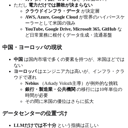
ただし
電力だけでは勝敗が決まらない
クラウドインフラ・データ
が決定層
AWS, Azure, Google Cloud
が世界のハイパースケ
ーラーとして米国の強み
YouTube, Google Drive, Microsoft 365, GitHub
な
ど日常業務に根付くデータ生成・流通基盤
中国・ヨーロッパの現状
中国
は国内市場で多くの要素を持つが、米国ほどでは
ない
ヨーロッパ
はエンジニア力は高いが、インフラ・クラ
ウドで遅れ
Nebius
（Arkady Volozh主導）が例外的な挑戦
銀行・製造業・公共機関
の移行には10年単位の
時間が必要
その間に米国の優位はさらに拡大
データセンターの位置づけ
LLMだけでは不十分
という指摘は正しい