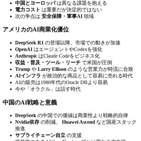
中国とヨーロッパ
は異なる課題を抱える
電力コスト
は重要だが決定的ではない
次の争点は
安全保障・軍事AI
領域
アメリカのAI商業化優位
DeepSeek R1
の登場以降、市場での動きが加速
OpenAI
はエージェントやCodexを強化
Anthropic
はClaude Codeをビジネス化
収益・普及・ツール・リーチ
で米国が圧倒
Trump
や
Larry Ellison
のような営業力が時流に合致
AIインフラ
が政治的な商品として容易に売れる時代
AIの販売は1980年代のOracle DBより容易
今や「オラクル」は話す時代
中国のAI戦略と意義
DeepSeek
の中国での価値は商業性より戦略的自律
Nvidia依存
の削減、
Huawei Ascend
など国産スタック
推進
サプライチェーン自立
の支援