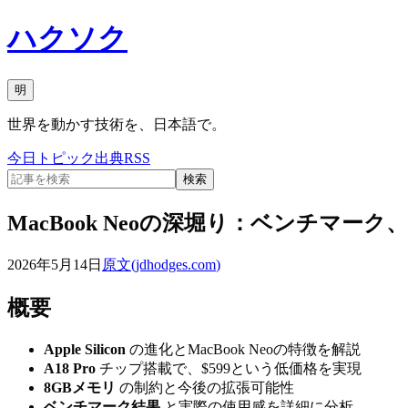
ハクソク
明
世界を動かす技術を、日本語で。
今日
トピック
出典
RSS
検索
MacBook Neoの深堀り：ベンチマー
2026年5月14日
原文(
jdhodges.com
)
概要
Apple Silicon
の進化とMacBook Neoの特徴を解説
A18 Pro
チップ搭載で、$599という低価格を実現
8GBメモリ
の制約と今後の拡張可能性
ベンチマーク結果
と実際の使用感を詳細に分析