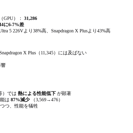
l（GPU）：
31,286
4に6-7%差
Ultra 5 226Vより38%高、Snapdragon X Plusより43%高
Snapdragon X Plus（11,345）には及ばない
影響
等）では
熱による性能低下
が顕著
性能は
87%減少
（3,569→476）
つつ、性能を犠牲