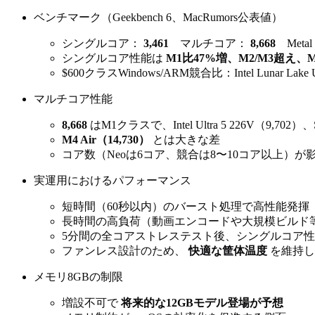
ベンチマーク（Geekbench 6、MacRumors公表値）
シングルコア：
3,461
マルチコア：
8,668
Meta
シングルコア性能は
M1比47%増、M2/M3超え、M
$600クラスWindows/ARM競合比：Intel Lunar Lake 
マルチコア性能
8,668
はM1クラスで、Intel Ultra 5 226V（9,702）、
M4 Air（14,730）
とは大きな差
コア数（Neoは6コア、競合は8〜10コア以上）が
実運用におけるパフォーマンス
短時間（60秒以内）のバースト処理で高性能発揮
長時間の高負荷（動画エンコードや大規模ビルド
5分間の全コアストレステスト後、シングルコア
ファンレス設計のため、
快適な筐体温度
を維持し
メモリ8GBの制限
増設不可で
将来的な12GBモデル登場が予想