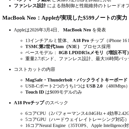
ファンレス設計
による熱制御と性能維持のトレードオ
MacBook Neo：Appleが実現した$599ノートの実力
Appleは2026年3月4日、
MacBook Neo
を発表
13インチアルミ筐体、
A18 Pro
チップ（iPhone 16
TSMC第2世代3nm（N3E）
プロセス採用
ベースモデル：
8GB LPDDR5xメモリ（増設不可
重量2.7ポンド、ファンレス設計、最大16時間バ
コストカットの内容
MagSafe・Thunderbolt・バックライトキーボード・P
USB-Cポート2つのうち1つは
USB 2.0
（480Mb
Touch ID
は$699モデルのみ
A18 Proチップ
のスペック
6コアCPU（2パフォーマンス4.04GHz＋4効率2.42
5コアGPU（ハードウェイレイトレーシング対応
16コアNeural Engine（35TOPS、Apple Intelligenc