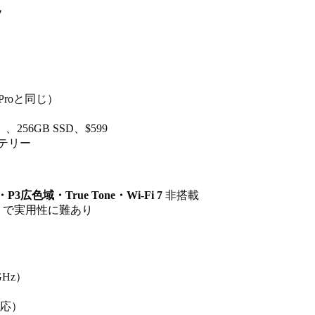
フ
 Proと同じ）
）
、256GB SSD、$599
ッテリー
3広色域・True Tone・Wi-Fi 7
非搭載
ps）で実用性に難あり
GHz）
）
e対応）