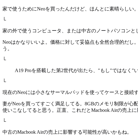
家で使うためにNeoを買ったんだけど、ほんとに素晴らしい。A
└
家の外で使うコンピュータ、または中古のノートパソコンと
Neoはかなりいいよ。価格に対して妥協点も全然合理的だし。で
う。
└
A19 Proを搭載した第2世代が出たら、"もし"ではなく
└
現在のNeoには小さなサーマルパッドを使ってケースと接続
妻がNeoを買ってすごく満足してる。8GBのメモリ制限が心配
使いこなしてると思う。正直、これだとMacbook Airの売上
└
中古のMacbook Airの売上に影響する可能性が高いかもね。