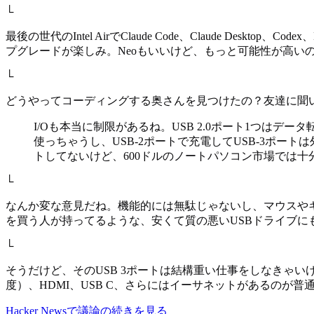
└
最後の世代のIntel AirでClaude Code、Claude Des
プグレードが楽しみ。Neoもいいけど、もっと可能性が高い
└
どうやってコーディングする奥さんを見つけたの？友達に聞
I/Oも本当に制限があるね。USB 2.0ポート1つはデー
使っちゃうし、USB-2ポートで充電してUSB-3ポートは
トしてないけど、600ドルのノートパソコン市場では十
└
なんか変な意見だね。機能的には無駄じゃないし、マウスやキー
を買う人が持ってるような、安くて質の悪いUSBドライブ
└
そうだけど、そのUSB 3ポートは結構重い仕事をしなきゃいけな
度）、HDMI、USB C、さらにはイーサネットがあるのが普
Hacker Newsで議論の続きを見る