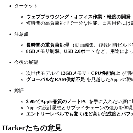
ターゲット
ウェブブラウジング・オフィス作業・軽度の開発
短時間の高負荷処理で十分な性能、日常用途には
注意点
長時間の重負荷処理
（動画編集、複数同時ビルド
8GBメモリ制限、USB 2.0ポート
など、用途によ
今後の展望
次世代モデルで
12GBメモリ・CPU性能向上
が期
グローバルなRAM供給不足
を見越したAppleの
総評
$599でApple品質のノートPC
を手に入れたい層に
Appleの設計思想とサプライチェーンの強みを体
エントリーレベルでも驚くほど高い完成度とパフ
Hackerたちの意見