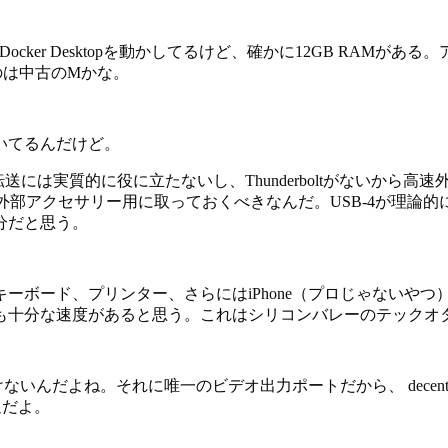
ktop、Codex、Docker Desktopを動かしてるけど、確かに1
のは中古のMかな。
いてるんだけど。
タ転送には実質的に役に立たないし、Thunderboltがないから
外部アクセサリー用に取っておくべきなんだ。USB-4が理論的には
分だと思う。
ボード、プリンター、さらにはiPhone（プロじゃないやつ）
にも十分な速度があると思う。これはシリコンバレーのテックオ
いんだよね。それに唯一のビデオ出力ポートだから、 decentな
通だよ。