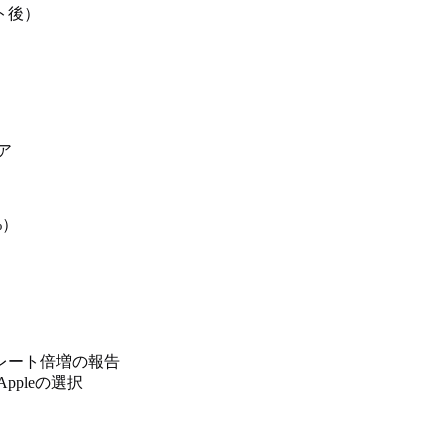
ト後）
ア
%）
レート倍増の報告
ppleの選択