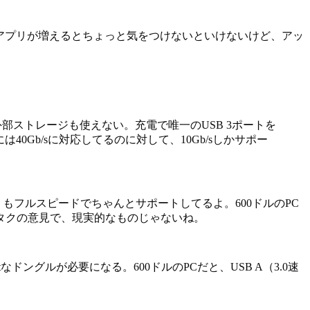
2GB RAMがある。アプリが増えるとちょっと気をつけないといけないけど、アッ
高速外部ストレージも使えない。充電で唯一のUSB 3ポートを
40Gb/sに対応してるのに対して、10Gb/sしかサポー
もフルスピードでちゃんとサポートしてるよ。600ドルのPC
タクの意見で、現実的なものじゃないね。
ドングルが必要になる。600ドルのPCだと、USB A（3.0速