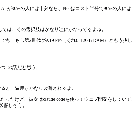
irが99%の人には十分なら、Neoはコスト半分で90%の人に
しては、その選択肢はかなり理にかなってるよね。
も、もし第2世代がA19 Pro（それに12GB RAM）とも
"いつ"の話だと思う。
すると、温度がかなり改善されるよ。
だったけど、彼女はclaude codeを使ってウェブ開発をし
に影響しそう。