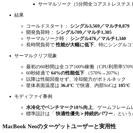
サーマルソーク（5分間全コアストレステス
結果
コールドスタート：
シングル3,569／マルチ8,879
開発負荷時：
シングル709／マルチ1,305
サーマルソーク時：
シングル476／マルチ1,340
長時間負荷で
性能が大幅に低下
、特にシングルコ
サーマルクリフ現象
最初の60秒間は全コア100%稼働（CPU利用率570
60秒経過で
64%の性能低下
（570%→207%）
以降は性能回復せず、冷却能力がボトルネック
筐体表面温度は
36.4°C
で快適、内部SoCは
105°C
モディファイ事例
水冷化でベンチマーク18%向上
、ゲームフレーム
標準設計は「
快適性優先＞持続的パワー
」というA
MacBook Neoのターゲットユーザーと実用性