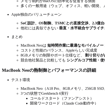
メモリ制約がmacOSの効率化を促進する側面
多くの一般用途（ウェブ、オフィス、軽い開発、
Apple独自のバリューチェーン
SoC設計、OS制御、TSMCとの直接交渉、2.3億台
他社には真似できない
垂直・水平統合サプライチ
まとめ
MacBook Neoは
短時間作業に最適なモバイルノー
コストと性能のバランス、Appleらしい完成度
8GBメモリの制限やポート仕様など、
割り切りが
競合他社製品と比較しても
シングルコア性能・使
MacBook Neoの熱制御とパフォーマンスの詳細
テスト環境
MacBook Neo（A18 Pro、8GBメモリ、256GB SSD、m
3つの状態でGeekbench 6実行
コールドスタート（ファンアシスト）
開発ワークロード（Claude Code動作中）