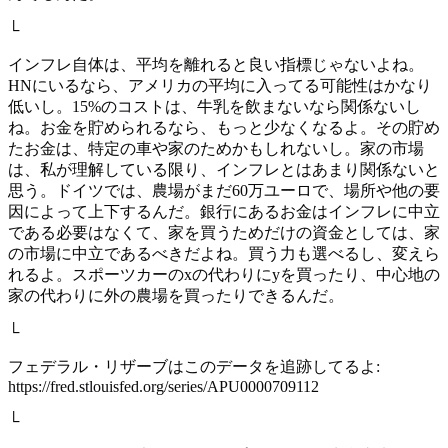
└
インフレ自体は、平均を離れると良い指標じゃないよね。
HNにいるなら、アメリカの平均に入ってる可能性はかなり
低いし。15%のコストは、牛乳を飲まないなら関係ないし
ね。お金を貯められるなら、もっと少なくなるよ。その貯め
たお金は、特定の車や家のためかもしれないし。家の市場
は、私が理解している限り、インフレとはあまり関係ないと
思う。ドイツでは、農場がまだ60万ユーロで、場所や他の要
因によって上下するんだ。銀行にあるお金はインフレに中立
である必要はなくて、家を買うためだけの資金としては、家
の市場に中立であるべきだよね。買う力も選べるし、変えら
れるよ。スポーツカーのxの代わりにyを買ったり、中心地の
家の代わりに外の農場を買ったりできるんだ。
└
フェデラル・リザーブはこのデータを追跡してるよ:
https://fred.stlouisfed.org/series/APU0000709112
└