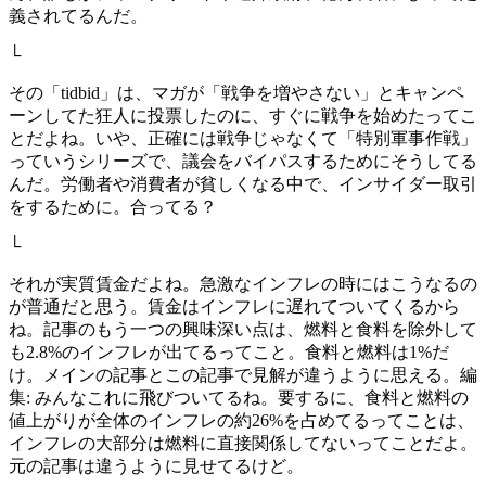
義されてるんだ。
└
その「tidbid」は、マガが「戦争を増やさない」とキャンペ
ーンしてた狂人に投票したのに、すぐに戦争を始めたってこ
とだよね。いや、正確には戦争じゃなくて「特別軍事作戦」
っていうシリーズで、議会をバイパスするためにそうしてる
んだ。労働者や消費者が貧しくなる中で、インサイダー取引
をするために。合ってる？
└
それが実質賃金だよね。急激なインフレの時にはこうなるの
が普通だと思う。賃金はインフレに遅れてついてくるから
ね。記事のもう一つの興味深い点は、燃料と食料を除外して
も2.8%のインフレが出てるってこと。食料と燃料は1%だ
け。メインの記事とこの記事で見解が違うように思える。編
集: みんなこれに飛びついてるね。要するに、食料と燃料の
値上がりが全体のインフレの約26%を占めてるってことは、
インフレの大部分は燃料に直接関係してないってことだよ。
元の記事は違うように見せてるけど。