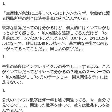
└
「生産性が急速に上昇しているにもかかわらず、労働者に渡
る国民所得の割合は過去最低に落ち込んでいる」
複雑な計算だってのは分かるけど、個人的にはインフレがも
っとひどく感じる。牛乳の値段を追跡してるんだけど、3ヶ
月前は1ガロンが2.97ドルだったのが、3.07ドル、次に3.25ド
ルになって、昨日は3.40ドル払った。基本的な牛乳で15%も
上がってるってことだよ。同じ店の数字だよ。
└
牛乳の値段はインフレサイクルの外でも上下するよね。これ
がインフレだってどうやって分かるの？地元のスーパーでの
牛乳の値段がここ3ヶ月のデータじゃ、因果関係を示すには
足りないよ。
└
公式のインフレ数字は何十年も嘘で間違ってる。今、自分で
見てるでしょ。間違った数字を使って、彼らは数兆ドルを盗
んでるんだ。