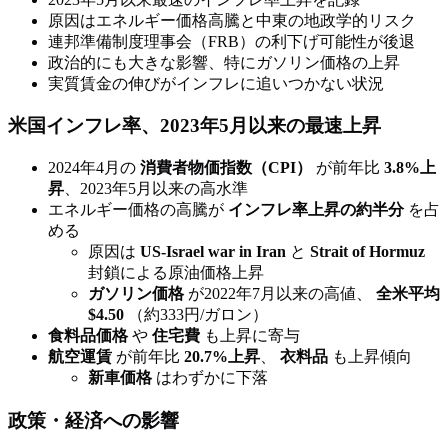
原因はエネルギー価格高騰と中東の地政学的リスク
連邦準備制度理事会（FRB）の利下げ可能性が後退
政治的にも大きな影響、特にガソリン価格の上昇
実質賃金の伸びがインフレに追いつかない状況
米国インフレ率、2023年5月以来の最速上昇
2024年4月の
消費者物価指数（CPI）
が前年比
3.8%上
昇
、2023年5月以来の高水準
エネルギー価格の高騰が
インフレ率上昇の約半分
を占
める
原因は
US-Israel war in Iran
と
Strait of Hormuz
封鎖による原油価格上昇
ガソリン価格
が2022年7月以来の高値、
全米平均
$4.50
（約333円/ガロン）
食料品価格
や
住宅費
も上昇に寄与
航空運賃
が前年比
20.7%上昇
、
衣料品
も上昇傾向
新車価格
はわずかに下落
政策・経済への影響