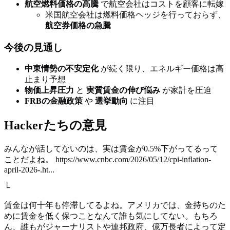
航空燃料価格の高騰
で航空会社はコストを顧客に転嫁
米国航空会社は燃料価格ヘッジを行っておらず、
航空券価格の急騰
今後の見通し
中東情勢の不安定化
が続く限り、エネルギー価格は高
止まり予想
物価上昇圧力
と
実質賃金の伸び悩み
が家計を圧迫
FRBの金融政策
や
選挙動向
に注目
Hackerたちの意見
みんなが話してないのは、実は賃金が0.5%下がってるって
ことだよね。 https://www.cnbc.com/2026/05/12/cpi-inflation-
april-2026-.ht...
└
賃金は何十年も停滞してるよね。アメリカでは、金持ちのた
めに賃金を低く保つことなんて誰も気にしてない。もちろ
ん、誰もがジャーナリストや連邦政府、億万長者によって定