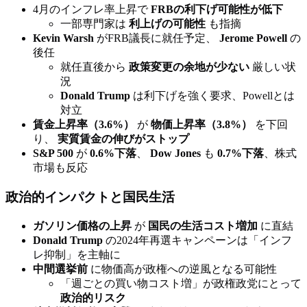
4月のインフレ率上昇で
FRBの利下げ可能性が低下
一部専門家は
利上げの可能性
も指摘
Kevin Warsh
がFRB議長に就任予定、
Jerome Powell
の
後任
就任直後から
政策変更の余地が少ない
厳しい状
況
Donald Trump
は利下げを強く要求、Powellとは
対立
賃金上昇率（3.6%）
が
物価上昇率（3.8%）
を下回
り、
実質賃金の伸びがストップ
S&P 500
が
0.6%下落
、
Dow Jones
も
0.7%下落
、株式
市場も反応
政治的インパクトと国民生活
ガソリン価格の上昇
が
国民の生活コスト増加
に直結
Donald Trump
の2024年再選キャンペーンは「インフ
レ抑制」を主軸に
中間選挙前
に物価高が政権への逆風となる可能性
「週ごとの買い物コスト増」が政権政党にとって
政治的リスク