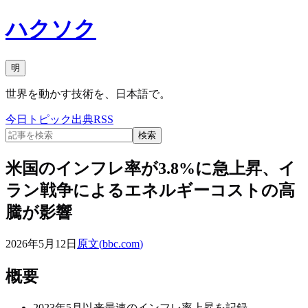
ハクソク
明
世界を動かす技術を、日本語で。
今日
トピック
出典
RSS
検索
米国のインフレ率が3.8%に急上昇、イ
ラン戦争によるエネルギーコストの高
騰が影響
2026年5月12日
原文(
bbc.com
)
概要
2023年5月以来最速のインフレ率上昇を記録