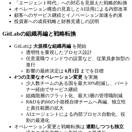
「エージェント時代」への対応を見据えた戦略的転換
オペレーション構造の見直しとAI活用による内部改革
顧客へのサービス継続とイノベーション加速を約束
投資家への成長戦略と財務見通しの説明
GitLabの組織再編と戦略転換
GitLabは
大規模な組織再編
を開始
透明性を重視したプロセス設計
任意退職ウィンドウの設置など、従業員参加型の
進行
影響の最終決定は
6月1日
までを目標
4つの主要なオペレーション変更
を実施
少人数チームのある国を最大30%削減し、パート
ナー経由でサービス継続
組織階層のフラット化、最大3層の管理職削減
R&Dを約60の小規模自律チームへ再編、独立性
と責任範囲の拡大
AIエージェントによる内部プロセス自動化、役
割の最適化
オペレーション変更と戦略転換は
連動しつつも独立