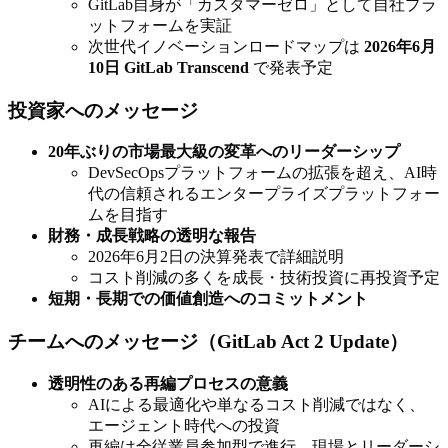
GitLab自身が「カスタマーゼロ」として自社プラ
ットフォームを実証
次世代イノベーションロードマップは
2026年6月
10日 GitLab Transcend
で発表予定
投資家へのメッセージ
20年ぶりの市場最大級の変革へのリーダーシップ
DevSecOpsプラットフォームの拡張を超え、AI時
代の信頼されるエンタープライズプラットフォー
ムを目指す
財務・成長戦略の透明な報告
2026年6月2日の決算発表で詳細説明
コスト削減の多くを成長・技術投資に再投資予定
短期・長期での価値創造へのコミットメント
チームへのメッセージ（GitLab Act 2 Update）
透明性のある再編プロセスの意義
AIによる最適化や単なるコスト削減ではなく、
エージェント時代への投資
再編は全従業員参加型で進行、現場とリーダーシ