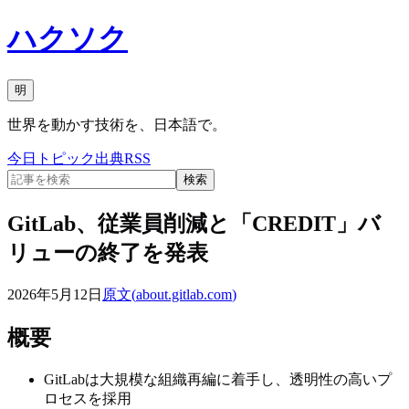
ハクソク
明
世界を動かす技術を、日本語で。
今日
トピック
出典
RSS
検索
GitLab、従業員削減と「CREDIT」バ
リューの終了を発表
2026年5月12日
原文(
about.gitlab.com
)
概要
GitLabは大規模な組織再編に着手し、透明性の高いプ
ロセスを採用