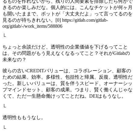
るものを作れないから、残りの人間要素を排除したら何がで
きるのか楽しみだな。個人的には、こんなチケットが何ヶ月
も開いたままで、ボットが「大丈夫だよ」って言ってるのを
見るのが待ちきれない。[0] https://gitlab.com/gitlab-
org/gitlab/-/work_items/588806
└
ちょっと余談だけど、透明性の企業価値を下げるってこと
は、その問題がもう見えなくなるってこと？それがGitlabの
未来なの？
彼らの古いCREDITバリューは、コラボレーション、顧客の
ための結果、効率、多様性、包括性と帰属、反復、透明性だ
った。新しいバリューは、質を伴うスピード、オーナーシッ
プマインドセット、顧客の成果。つまり、賢く働くんじゃな
くて、ただ一生懸命働けってことだね。DEIはもうなし。
└
透明性ももうなし。
└