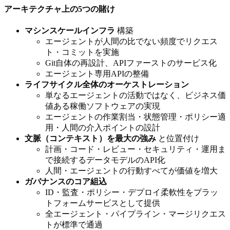
アーキテクチャ上の5つの賭け
マシンスケールインフラ
構築
エージェントが人間の比でない頻度でリクエス
ト・コミットを実施
Git自体の再設計、APIファーストのサービス化
エージェント専用APIの整備
ライフサイクル全体のオーケストレーション
単なるエージェントの活動ではなく、ビジネス価
値ある稼働ソフトウェアの実現
エージェントの作業割当・状態管理・ポリシー適
用・人間の介入ポイントの設計
文脈（コンテキスト）を最大の強み
と位置付け
計画・コード・レビュー・セキュリティ・運用ま
で接続するデータモデルのAPI化
人間・エージェントの行動すべてが価値を増大
ガバナンスのコア組込
ID・監査・ポリシー・デプロイ柔軟性をプラッ
トフォームサービスとして提供
全エージェント・パイプライン・マージリクエス
トが標準で通過