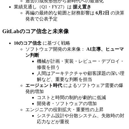
過去の成長形態から新時代への最適化
業績見通し（Q1・FY27）は
据え置き
再編の最終的な範囲と財務影響は
6月2日
の決算
発表で公表予定
GitLabのコア信念と未来像
10のコア信念
に基づく戦略
ソフトウェア開発の未来像：
AI主導、ヒューマ
ン判断
機械が計画・実装・レビュー・デプロイ・
修復を担う
人間はアーキテクチャや顧客課題の深い理
解など、重要な判断を担当
エージェント時代
によるソフトウェア需要の爆
発的増加
コストと時間の制約が劇的に低減
開発者・ソフトウェアの増加
エンジニアの役割拡大・重要性の上昇
システム設計や分散システム、失敗時の対
応力などが重視