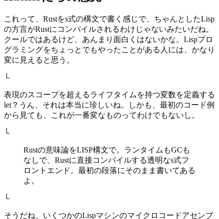
これって、Rustをs式の構文で書く感じで、ちゃんとしたLisp
の方言がRustにコンパイルされるわけじゃないみたいだね。
クールではあるけど、あんまり面白くはないかな。Lispプロ
グラミングをちょっとでもやったことがある人には、かなり
変に見えると思う。
└
表現のスコープを超えるライフタイムを持つ変数を定義する
let？うん、それは本当に珍しいね。しかも、最初のコード例
から見ても、これが一番変なものってわけでもないし。
└
Rustの意味論をLISP構文で。ランタイムもGCも
なしで、Rustに直接コンパイルする透明なs式フ
ロントエンド。最初の段落にそのまま書いてある
よ。
└
そうだね、いくつかのLispマシンのマイクロコードアセンブ