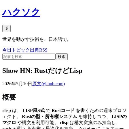
ハクソク
明
世界を動かす技術を、日本語で。
今日
トピック
出典
RSS
検索
Show HN: RustだけどLisp
2026年5月10日
原文(
github.com
)
概要
rlisp
は、
LISP風S式
で
Rustコード
を書くための週末プロジ
ェクト。
Rustの型・所有権システム
を維持しつつ、
LISPの
マクロ
や構文を利用可能。
rlisp
は構文変換のみ担当し、
rustc
が型・所有権・最適化を担当。
Ariadne
によるエラー