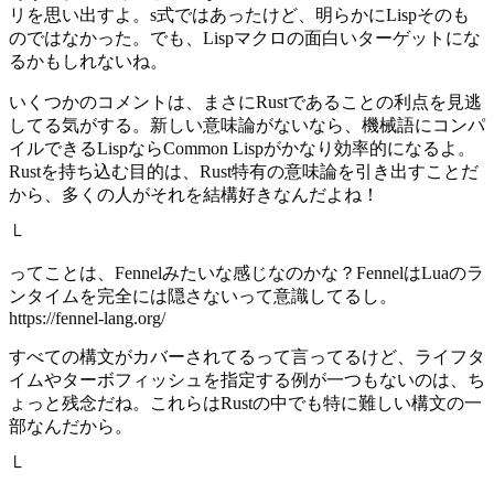
リを思い出すよ。s式ではあったけど、明らかにLispそのも
のではなかった。でも、Lispマクロの面白いターゲットにな
るかもしれないね。
いくつかのコメントは、まさにRustであることの利点を見逃
してる気がする。新しい意味論がないなら、機械語にコンパ
イルできるLispならCommon Lispがかなり効率的になるよ。
Rustを持ち込む目的は、Rust特有の意味論を引き出すことだ
から、多くの人がそれを結構好きなんだよね！
└
ってことは、Fennelみたいな感じなのかな？FennelはLuaのラ
ンタイムを完全には隠さないって意識してるし。
https://fennel-lang.org/
すべての構文がカバーされてるって言ってるけど、ライフタ
イムやターボフィッシュを指定する例が一つもないのは、ち
ょっと残念だね。これらはRustの中でも特に難しい構文の一
部なんだから。
└