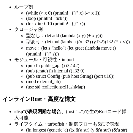
ループ例
(while (> x 0) (println! "{}" x) (-= x 1))
(loop (println! "tick"))
(for x in 0..10 (println! "{}" x))
クロージャ例
型なし：(let add (lambda (x y) (+ x y)))
型あり：(let mul (lambda ((x i32) (y i32)) i32 (* x y)))
move：(let s "hello") (let greet (lambda move ()
(println! "{}" s)))
モジュール・可視性・import
(pub fn public_api () i32 42)
(pub (crate) fn internal () i32 0)
(pub struct Config (pub host String) (port u16))
(mod external_lib)
(use std::collections::HashMap)
インラインRust・高度な構文
rlispで表現困難な場合
、(rust "...")で生のRustコード挿
入可能
ライフタイム・turbofish・制御フローもS式で表現
(fn longest (generic 'a) ((x &'a str) (y &'a str)) (&'a str)