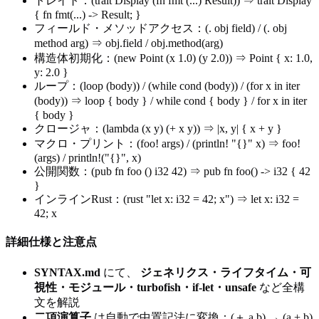
トレイト：(trait Display (fn fmt (...) Result)) ⇒ trait Display
{ fn fmt(...) -> Result; }
フィールド・メソッドアクセス：(. obj field) / (. obj
method arg) ⇒ obj.field / obj.method(arg)
構造体初期化：(new Point (x 1.0) (y 2.0)) ⇒ Point { x: 1.0,
y: 2.0 }
ループ：(loop (body)) / (while cond (body)) / (for x in iter
(body)) ⇒ loop { body } / while cond { body } / for x in iter
{ body }
クロージャ：(lambda (x y) (+ x y)) ⇒ |x, y| { x + y }
マクロ・プリント：(foo! args) / (println! "{}" x) ⇒ foo!
(args) / println!("{}", x)
公開関数：(pub fn foo () i32 42) ⇒ pub fn foo() -> i32 { 42
}
インラインRust：(rust "let x: i32 = 42; x") ⇒ let x: i32 =
42; x
詳細仕様と注意点
SYNTAX.md
にて、
ジェネリクス・ライフタイム・可
視性・モジュール・turbofish・if-let・unsafe
など全構
文を解説
二項演算子
は自動で中置記法に変換：(＋ a b) → (a + b)