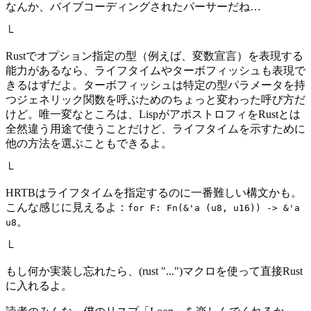
なんか、バイブコーディングされたパーサーだね…
└
Rustでオプション指定の型（例えば、変数宣言）を表現する
能力があるなら、ライフタイムやターボフィッシュも表現で
きるはずだよ。ターボフィッシュは特定の型パラメータを持
つジェネリック関数を呼ぶためのちょっと変わった呼び方だ
けど。唯一変なところは、LispがアポストロフィをRustとは
全然違う用途で使うことだけど、ライフタイムを示すために
他の方法を選ぶこともできるよ。
└
HRTBはライフタイムを指定するのに一番難しい構文かも。
こんな感じに見えるよ：
for F: Fn(&'a (u8, u16)) -> &'a
。
u8
└
もし何か実装し忘れたら、(rust "...")マクロを使って直接Rust
に入れるよ。