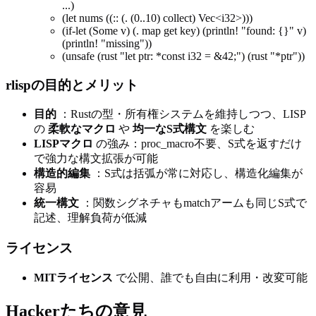
...)
(let nums ((:: (. (0..10) collect) Vec
<i32>
)))
(if-let (Some v) (. map get key) (println! "found: {}" v)
(println! "missing"))
(unsafe (rust "let ptr: *const i32 = &42;") (rust "*ptr"))
rlispの目的とメリット
目的
：Rustの型・所有権システムを維持しつつ、LISP
の
柔軟なマクロ
や
均一なS式構文
を楽しむ
LISPマクロ
の強み：proc_macro不要、S式を返すだけ
で強力な構文拡張が可能
構造的編集
：S式は括弧が常に対応し、構造化編集が
容易
統一構文
：関数シグネチャもmatchアームも同じS式で
記述、理解負荷が低減
ライセンス
MITライセンス
で公開、誰でも自由に利用・改変可能
Hackerたちの意見