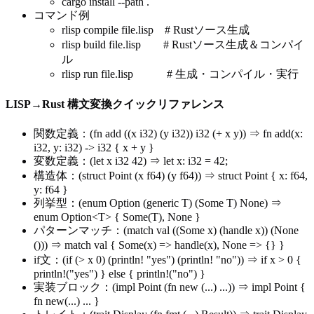
cargo install --path .
コマンド例
rlisp compile file.lisp # Rustソース生成
rlisp build file.lisp # Rustソース生成＆コンパイ
ル
rlisp run file.lisp # 生成・コンパイル・実行
LISP→Rust 構文変換クイックリファレンス
関数定義：(fn add ((x i32) (y i32)) i32 (+ x y)) ⇒ fn add(x:
i32, y: i32) -> i32 { x + y }
変数定義：(let x i32 42) ⇒ let x: i32 = 42;
構造体：(struct Point (x f64) (y f64)) ⇒ struct Point { x: f64,
y: f64 }
列挙型：(enum Option (generic T) (Some T) None) ⇒
enum Option
<T>
{ Some(T), None }
パターンマッチ：(match val ((Some x) (handle x)) (None
())) ⇒ match val { Some(x) => handle(x), None => {} }
if文：(if (> x 0) (println! "yes") (println! "no")) ⇒ if x > 0 {
println!("yes") } else { println!("no") }
実装ブロック：(impl Point (fn new (...) ...)) ⇒ impl Point {
fn new(...) ... }