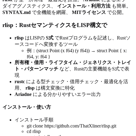
ダイアグノスティクス、
インストール・利用方法
も簡単。
SYNTAX.md
で全機能を網羅、
MITライセンス
で公開。
rlisp：RustセマンティクスをLISP構文で
rlisp
はLISPの
S式
でRustプログラムを記述し、Rustソ
ースコードへ変換するツール
例：(struct Point (x f64) (y f64)) → struct Point { x:
f64, y: f64 }
所有権・借用・ライフタイム・ジェネリクス・トレイ
ト・パターンマッチ
など、Rustの主要機能をS式で表
現
rustc
による型チェック・借用チェック・最適化を活
用、
rlisp
は構文変換に特化
Ariadne
による分かりやすいエラー出力
インストール・使い方
インストール手順
git clone https://github.com/ThatXliner/rlisp.git
cd rlisp