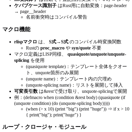
ケバブケース識別子
はRust用に自動変換：page-header
→ page__header
名前衝突時はコンパイル警告
マクロ機能
rlispマクロ
は、
S式→S式
のコンパイル時変換関数
Rustの
proc_macro
や
syn/quote
不要
マクロ定義はLISP同様、
quasiquote/unquote/unquote-
splicing
を使用
(quasiquote template)：テンプレート全体をクオー
ト、unquote箇所のみ展開
(unquote name)：テンプレート内の穴埋め
(unquote-splicing name)：リストを展開して挿入
可変長引数
は&restで受け取り、unquote-splicingで展開
例：(defmacro when (condition &rest body) (quasiquote (if
(unquote condition) (do (unquote-splicing body)))))
(when (> x 10) (print "big") (print "huge")) ⇒ if x > 10
{ print("big"); print("huge") }
ループ・クロージャ・モジュール