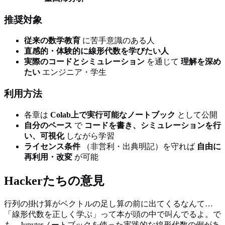
推奨対象
従来の数学教育
に苦手意識のある人
直感的・体験的に線形代数を学びたい人
実際のコードとシミュレーション
を通じて
理解を深め
たい
エンジニア・学生
利用方法
各章は
Colab上で実行可能なノートブック
として公開
自分のペース
で
コードを書き、シミュレーションを行
い、可視化
しながら学習
ライセンス条件
（非営利・出典明記）を守れば
自由に
再利用・改変
が可能
Hackerたちの意見
行列の掛け算がベクトルの足し算の前に出てくるなんて…
「線形代数を正しく学ぶ」って本が頭の中で叫んでるよ。で
も、Jupyterノートブックを使った実践的な線形代数の例があ