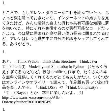
└
ところで、もしアレン・ダウニーがこれを読んでいたら、ち
ょっと愛を送っておきたいな。インターネットの始まりを見
てきたけど、みんな情報の自由な流れや共有可能な知識に夢
を抱いてた。特にそれを象徴するのが実行可能なコードだっ
たよね。今は壁に囲まれた庭や悪い億万長者に囲まれてるけ
ど、アレンはいつも世界中に自分の知識をシェアしてくれて
る。ありがとう。
└
あと、 - Think Python - Think Data Structures - Think Java -
Think Perl6 (!) - Modeling and Simulation in Python - おそらく考
えすぎてる などなど。彼は prolific な作家で、たくさんの本
を無料で提供してくれてるのがとてもありがたい。いくつか
はオンラインやオライリーで読んで、印刷版も買って彼の作
品を楽しんでる。『Think DSP』や『Think Complexity』、
『Think Bayes』とか、本当に楽しんだよ。 [1]
https://www.amazon.com/stores/Allen-
Downey/author/B001O8NBPS
└