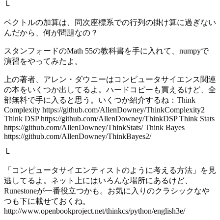
└
ベクトルの加算は、同次座標系での行列の掛け算に過ぎない
んだから、何が問題なの？
スタンフォードのMath 55の教科書を手に入れて、numpyで
演習をやってみたよ。
上の著者、アレン・ダウニーはコンピュータサイエンス関連
の本をいくつか出してるよ。ハードコピーも買えるけど、全
部無料で手に入ると思う。いくつか紹介するね：Think
Complexity https://github.com/AllenDowney/ThinkComplexity2
Think DSP https://github.com/AllenDowney/ThinkDSP Think Stats
https://github.com/AllenDowney/ThinkStats/ Think Bayes
https://github.com/AllenDowney/ThinkBayes2/
└
「コンピュータサイエンティストのように考える方法」を見
逃してるよ。ネット上にはいろんな場所にあるけど、
Runestoneが一番役立つかも。お気に入りのクラシックなや
つも下に載せておくね。
http://www.openbookproject.net/thinkcs/python/english3e/