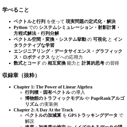
学べること
ベクトルと行列
を使って
現実問題の定式化・解決
Python
での
システムシミュレーション・射影計算・
方程式解法・行列分解
ベクトル空間・変換・システム挙動
の
可視化
と
イン
タラクティブな学習
エンジニアリング・データサイエンス・グラフィック
ス・ロボティクス
などへの応用力
数式とコード
の
相互変換
能力と
計算的思考
の習得
収録章（抜粋）
Chapter 1: The Power of Linear Algebra
行列積・固有ベクトル
の導入
博物館のトラフィックモデル
や
PageRankアルゴ
リズム
の実装例
Chapter 2: A Day At the Track
ベクトルの加減算
を
GPSトラッキングデータ
で
解説