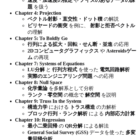
速度・加速度の推定
や
ノイズのあるデータの課
題
を扱う
Chapter 4: Projection
ベクトル射影・直交性・ドット積
の解説
ビリヤードの衝突
を例に、
射影と拒否ベクトル
の理解
Chapter 5: To Boldly Go
行列による拡大・回転・せん断・並進
の応用
2Dコンピュータグラフィックス
や
Asteroidsゲー
ム
の再現
Chapter 7: Systems of Equations
LU分解
と
行列方程式
を使った
電気回路解析
実際のエンジニアリング問題
への応用
Chapter 8: Null Space
化学量論
を多解系として分析
ランク・零空間
の概念で
解空間
を説明
Chapter 9: Truss In the System
構造力学
における
トラス構造
の力解析
ブロック行列・ランク解析
による
内部応力計算
Chapter 10: Regression
最小二乗回帰
の
QR分解
による解法
General Social Survey (GSS)
データを使った
多変
量回帰分析