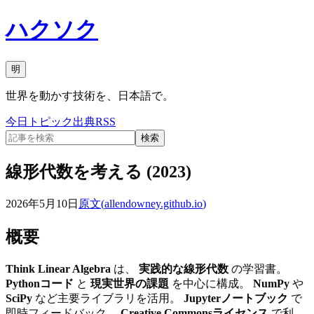
ハクソク
明
世界を動かす技術を、日本語で。
今日
トピック
出典
RSS
検索
線形代数を考える (2023)
2026年5月10日
原文(
allendowney.github.io
)
概要
Think Linear Algebra
は、
実践的な線形代数
の学習書。
Pythonコード
と
現実世界の課題
を中心に構成。
NumPy
や
SciPy
など主要ライブラリを活用。
Jupyterノートブック
で
即時フィードバック。
Creative Commonsライセンス
で利