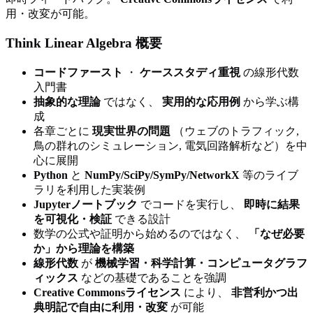
用・改変が可能。
Think Linear Algebra 概要
コードファースト
・
ケーススタディ重視
の線形代数
入門書
抽象的な理論
ではなく、
実用的な応用例
から学ぶ構
成
各章ごとに
現実世界の問題
（ウェブのトラフィック,
鳥の群れのシミュレーション, 電気回路解析など）を中
心に展開
Python
と
NumPy/SciPy/SymPy/NetworkX
等のライブ
ラリを利用した実装例
Jupyterノートブック
でコードを実行し、
即時に結果
を可視化・検証
できる設計
数学の公式や証明から始めるのではなく、
「なぜ必要
か」から理論を構築
線形代数
が
機械学習・科学計算・コンピュータグラフ
ィックス
などの基礎であることを強調
Creative Commonsライセンス
により、
非営利かつ出
典明記で自由に利用・改変
が可能