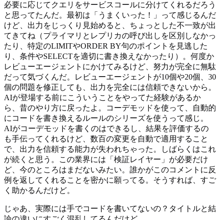
必要に応じてクエリをサービスコールに分けてくれるだろう
と思ってたんだ。最初は「うまくいった！」って感じるんだ
けど、出力をじっくり見始めると、ちょっとした不一致が出
てきてね（プライマリとレプリカの呼び出しを区別しなかっ
たり、特定のLIMITやORDER BY句のポイントを見逃した
り、条件やSELECTを適切に書き換えなかったり）。何度か
レビューエージェントにかけてみるけど、努力が完全に無駄
だって気づくんだ。レビューエージェントが10個や20個、30
個の問題を修正しても、出力を完全には信頼できないから。
AIが登場する前にこういうことをやってた経験があるか
ら、昔のやり方に戻ったよ。コーデモッドを使って、自動的
にコードを書き換えるルールのシリーズを使うって感じ。
AIがコーデモッドを書くのはできるし、結果を評価するの
も手伝ってくれるけど、数百の変更を自動で適用すること
で、出力を信頼する能力が失われちゃった。しばらくはこれ
が続くと思う。この業界には「検証レイヤー」が必要だけ
ど、今のところはまだないみたい。誰かがこのコメントに反
例を返してくれることを密かに願ってる。そうすれば、すご
く助かるんだけど。
じゃあ、実際には手でコードを書いてないの？タイトルと結
論の違いにすごく混乱してるんだけど。