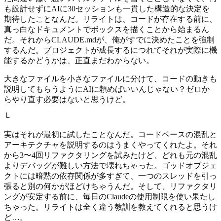
も設計せずにAIに30セッションも一貫した構造的な決定を
期待したことなんだ。リライトは、コードが存在する前に、
真っ白なドキュメントでボックスを描くことから始まるん
だ。それからCLAUDE.mdが、俺がすでに決めたことを強制
するんだ。プロジェクトが成長するにつれてそれが実際に機
能するかどうかは、正直まだわからない。
大きなファイルを小さなファイルに分けて、コードの動きも
説明してもらうようにAIに頼めばいいんじゃない？ゼロか
らやり直す必要はないと思うけど。
└
実はそれが最初に試したことなんだ。コードベースの混乱と
アーキテクチャを説明するのはうまくやってくれたよ。それ
から3〜4回リファクタリングを試みたけど、どれも元の混乱
よりデバッグが難しい方法で壊れちゃった。ゴッドオブジェ
クトには暗黙の依存関係が多すぎて、一つのスレッドを引っ
張ると別の何かがほどけちゃうんだ。そして、リファクタリ
ングが安定する前に、毎日のClaudeの使用制限を使い果たし
ちゃった。リライトは全く違う教訓を教えてくれると思うけ
ど…。