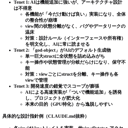
Tenet 1: AIは機能追加に強いが、アーキテクチャ設計
は不得意
各機能が「今だけ動けば良い」実装になり、全体
の整合性が崩壊
view間の状態分離がなく、バグやデータリークの
温床
対策：設計ルール（インターフェースや所有権）
を明文化し、AIに常に読ませる
Tenet 2: 「god-object」がAIのデフォルト生成物
単一巨大structに全状態を詰め込みがち
キー操作や状態管理が分岐だらけになり、保守不
能
対策：viewごとにstructを分離、キー操作も各
viewで管理
Tenet 3: 開発速度の錯覚でスコープが膨張
AIによる高速実装が「ついで機能追加」を誘発
し、プロジェクトが肥大化
本来の目的（GPU特化）から逸脱しやすい
具体的な設計指針例（CLAUDE.md抜粋）