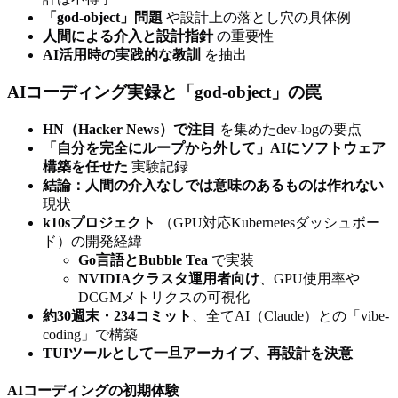
「god-object」問題
や設計上の落とし穴の具体例
人間による介入と設計指針
の重要性
AI活用時の実践的な教訓
を抽出
AIコーディング実録と「god-object」の罠
HN（Hacker News）で注目
を集めたdev-logの要点
「自分を完全にループから外して」AIにソフトウェア
構築を任せた
実験記録
結論：人間の介入なしでは意味のあるものは作れない
現状
k10sプロジェクト
（GPU対応Kubernetesダッシュボー
ド）の開発経緯
Go言語とBubble Tea
で実装
NVIDIAクラスタ運用者向け
、GPU使用率や
DCGMメトリクスの可視化
約30週末・234コミット
、全てAI（Claude）との「vibe-
coding」で構築
TUIツールとして一旦アーカイブ、再設計を決意
AIコーディングの初期体験