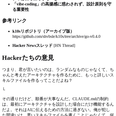
「vibe-coding」の高揚感に惑わされず、設計原則を守
る重要性
参考リンク
k10sリポジトリ（アーカイブ版）
https://github.com/shvbsle/k10s/tree/archive/go-v0.4.0
Hacker Newsスレッド
[HN Thread]
Hackerたちの意見
つまり、君が言いたいのは、ランダムなものじゃなくて、ち
ゃんと考えたアーキテクチャを作るために、もっと詳しいス
キルファイルを作るってことだよね？
└
その通りだけど、順番が大事なんだ。CLAUDE.mdの制約
は、最初にアーキテクチャを設計した場合にだけ機能するん
だよ。それはAIに伝えるための方法に過ぎない。俺が犯し
た間違いは、悪いスキルファイルを書くことじゃなくて、何