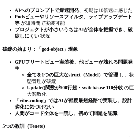
AIへのプロンプトで爆速開発
、初期は10倍速に感じた
Podsビューやリソースフィルタ、ライブアップデート
等
が短時間で実装可能
プロジェクトが小さいうちはAIが全体を把握でき、破
綻しにくい
状況
破綻の始まり：「god-object」現象
GPUフリートビュー実装後、他ビューが壊れる問題発
生
全てを1つの巨大なstruct（Model）で管理
し、状
態管理が破綻
Update()関数が500行超・switch/case 110分岐
の巨
大関数化
「vibe-coding」ではAIが都度最短経路で実装し、設計
劣化に気づけない
人間がコード全体を一読し、初めて問題を認識
5つの教訓（Tenets）