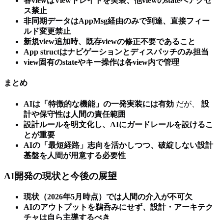
各viewはViewトレイトを実装、他viewのstateへアクセ
ス禁止
非同期データはAppMsg経由のみで到達、直接フィー
ルド変更禁止
新規view追加時、既存viewの修正不要であること
App structはナビゲーションとディスパッチのみ担当
view固有のstateやキー操作は各view内で管理
まとめ
AIは「特徴的な機能」の一発実装には有効
だが、
設
計や保守性は人間の責任範囲
設計ルールを明文化し、AIにガードレールを設けるこ
とが重要
AIの「最短経路」志向を活かしつつ、破綻しない設計
基盤を人間が用意する必要性
AI開発の現状と今後の展望
現状（2026年5月時点）では人間の介入が不可欠
AIのアウトプットを鵜呑みにせず、設計・アーキテク
チャは自ら主導するべき