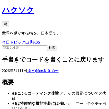
ハクソク
明
世界を動かす技術を、日本語で。
今日
トピック
出典
RSS
検索
手書きでコードを書くことに戻ります
2026年5月11日
原文(
blog.k10s.dev
)
概要
AIによるコーディング体験
と、その限界についての実
録
AIは特徴的な機能実装には強い
が、アーキテクチャ設
計は不得手