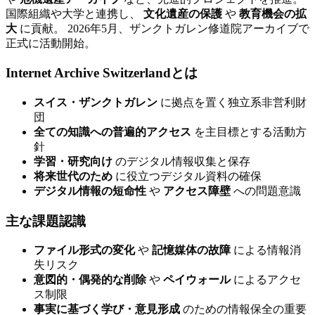
国際組織や大学と連携し、
文化遺産の保護
や
教育機会の拡
大
に貢献。 2026年5月、ザンクトガレン修道院アーカイブで
正式に活動開始。
Internet Archive Switzerlandとは
スイス・ザンクトガレン
に拠点を置く独立系非営利財
団
全ての知識への普遍的アクセス
を主目標とする活動方
針
学習・研究向け
のデジタル情報収集と保存
将来世代のため
に役立つデジタル資料の確保
デジタル情報の短命性
や
アクセス障壁
への問題意識
主な課題認識
ファイル形式の変化
や
記憶媒体の故障
による情報消
失リスク
意図的・偶発的な削除
や
ペイウォール
によるアクセ
ス制限
事実に基づく学び・意見形成
のための情報保全の重要