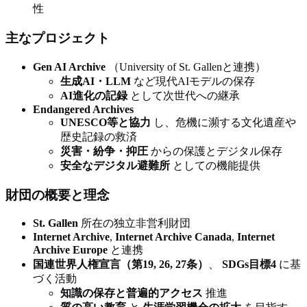
性
主なプロジェクト
Gen AI Archive
（University of St. Gallenと連携）
生成AI・LLM
など現代AIモデルの保存
AI進化の記録
として次世代への継承
Endangered Archives
UNESCO等と協力
し、危機に瀕する文化遺産や
歴史記録の救済
災害・紛争・抑圧
からの保護とデジタル保存
安全なデジタル避難所
としての機能提供
財団の概要と理念
St. Gallen
所在の独立非営利財団
Internet Archive
,
Internet Archive Canada
,
Internet
Archive Europe
と連携
国連世界人権宣言（第19, 26, 27条）
、
SDGs目標4
に基
づく活動
知識の保存と普遍的アクセス
推進