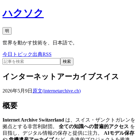
ハクソク
明
世界を動かす技術を、日本語で。
今日
トピック
出典
RSS
検索
インターネットアーカイブスイス
2026年5月9日
原文(
internetarchive.ch
)
概要
Internet Archive Switzerland
は、スイス・ザンクトガレンを
拠点とする非営利財団。
全ての知識への普遍的アクセス
を
目指し、デジタル情報の保存と提供に注力。
AIモデル保存
や
危機遺産アーカイブ
など、先進的プロジェクトを推進。