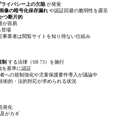
プライバシー上の欠陥
が発覚
画像の暗号化保存漏れ
や認証回避の脆弱性を露呈
かつ断片的
避が容易
も登場
証事業者は閲覧サイトを知り得ない仕組み
規制
する法律（SB 73）を施行
地を基準に認証
業者への規制強化や児童保護要件導入が議論中
技術的・法的対応が求められる状況
活発化
及がカギ