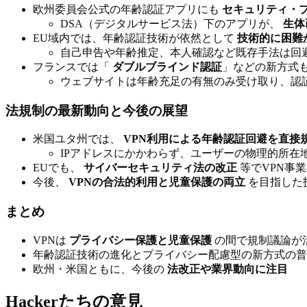
欧州委員会公式の年齢認証アプリにも
セキュリティ・
DSA（デジタルサービス法）下のアプリが、
生体
EU域内では、年齢認証技術が依然として
技術的に困難
自己申告や年齢推定、本人確認など既存手法は回
フランスでは「
ダブルブラインド認証
」などの新方式
ウェブサイトは年齢充足の有無のみ受け取り、認
法規制の最新動向と今後の展望
米国ユタ州では、
VPN利用による年齢認証回避を直接
IPアドレスにかかわらず、ユーザーの物理的所在
EUでも、
サイバーセキュリティ法の改正
等でVPN事
今後、
VPNの合法的利用と児童保護の両立
を目指した
まとめ
VPNは
プライバシー保護と児童保護
の間で規制議論が
年齢認証技術の進化とプライバシー配慮型の新方式の普
欧州・米国ともに、今後の
法改正や業界動向に注目
Hackerたちの意見