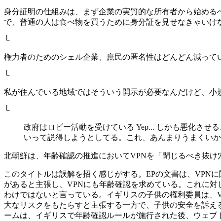
身分証明の仕組みは、まず企業の実質的な所有者から始める
で、普通の人は食べ物を買うために身分証を見せなきゃいけ
└
権力者のためのシェル企業、庶民の匿名性はどんどん減って
└
私が住んでいる地域ではそういう開示が必要なんだけど、小
└
政府はロビー活動を受けている Yep... しかも悪
いって説得しようとしてる。これ、あんまりうまくいか
北朝鮮は、年齢確認の推進においてVPNを「閉じるべき抜け
このタイトルは誤解を招く感じがする。EPの文書は、VPN
があると主張し、VPNにも年齢確認を求めている。これに対
わけではないと言っている。イギリスの子供の権利委員は、V
大なリスクをもたらすと主張する一方で、子供の安全を訴え
ームは、イギリスで年齢確認ルールが施行された後、ウェブ