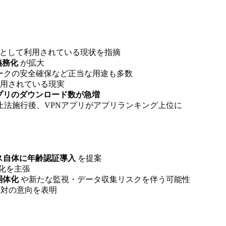
道として利用されている現状を指摘
義務化
が拡大
ークの安全確保など正当な用途も多数
用されている現実
アプリのダウンロード数が急増
止法施行後、VPNアプリがアプリランキング上位に
ス自体に年齢認証導入
を提案
人限定化を主張
弱体化
や新たな監視・データ収集リスクを伴う可能性
反対の意向を表明