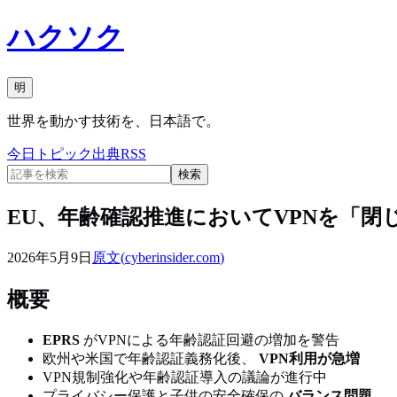
ハクソク
明
世界を動かす技術を、日本語で。
今日
トピック
出典
RSS
検索
EU、年齢確認推進においてVPNを「閉
2026年5月9日
原文(
cyberinsider.com
)
概要
EPRS
がVPNによる年齢認証回避の増加を警告
欧州や米国で年齢認証義務化後、
VPN利用が急増
VPN規制強化や年齢認証導入の議論が進行中
プライバシー保護と子供の安全確保の
バランス問題