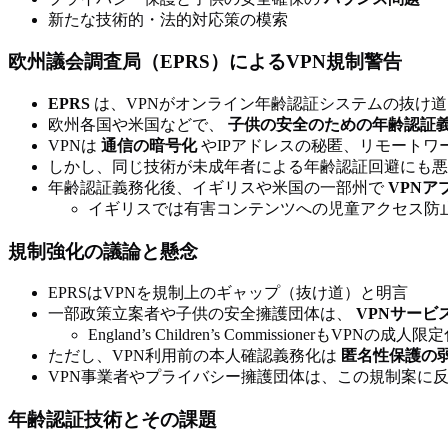
新たな技術的・法的対応策の模索
欧州議会調査局（EPRS）によるVPN規制警告
EPRS
は、VPNがオンライン年齢認証システムの抜け
欧州各国や米国などで、
子供の安全のための年齢認証
VPNは
通信の暗号化
やIPアドレスの秘匿、リモートワ
しかし、同じ技術が未成年者による年齢認証回避にも悪
年齢認証義務化後、イギリスや米国の一部州で
VPN
イギリスでは有害コンテンツへの児童アクセス防
規制強化の議論と懸念
EPRSはVPNを規制上のギャップ（抜け道）と明言
一部政策立案者や子供の安全擁護団体は、
VPNサービ
England’s Children’s CommissionerもVPNの成
ただし、VPN利用前の本人確認義務化は
匿名性保護の
VPN事業者やプライバシー擁護団体は、この規制案に
年齢認証技術とその課題