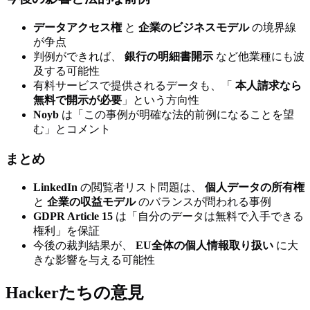
データアクセス権
と
企業のビジネスモデル
の境界線
が争点
判例ができれば、
銀行の明細書開示
など他業種にも波
及する可能性
有料サービスで提供されるデータも、「
本人請求なら
無料で開示が必要
」という方向性
Noyb
は「この事例が明確な法的前例になることを望
む」とコメント
まとめ
LinkedIn
の閲覧者リスト問題は、
個人データの所有権
と
企業の収益モデル
のバランスが問われる事例
GDPR Article 15
は「自分のデータは無料で入手できる
権利」を保証
今後の裁判結果が、
EU全体の個人情報取り扱い
に大
きな影響を与える可能性
Hackerたちの意見