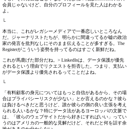
会員じゃないけど、自分のプロフィールを見た人はわかる
よ。
└
本当に、これがレガシーメディアで一番恋しいところなん
だ。ジャーナリストたちが、明らかに間違ってるか嘘の政治
家の発言を批判なしにそのまま伝えることが多すぎる。The
Registerがこういう姿勢を持ってるのはすごく新鮮だね。
これが馬鹿げた部分だね。> LinkedInは、データ保護が優先
されるという理由でリクエストを拒否した。つまり、支払い
がデータ保護より優先されるってことだよね。
└
「有料顧客の身元についてはもっと自信があるから、その場
合はプライバシーリスクが少ない」とか言えるのかな？彼ら
は負けるべきだと思うけど、誰か彼らの側の良い主張を考え
られる人いるかな？特にデータ法があるヨーロッパの文脈で
は、「彼らのウェブサイトだから好きにすればいい」ってい
うのはアメリカの一般的な見解だけど、それだと何を話す余
地があるのか分からない。