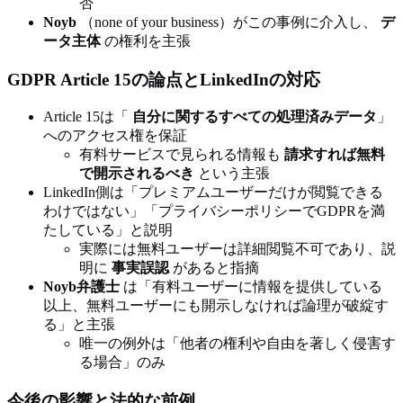
否
Noyb
（none of your business）がこの事例に介入し、
デ
ータ主体
の権利を主張
GDPR Article 15の論点とLinkedInの対応
Article 15は「
自分に関するすべての処理済みデータ
」
へのアクセス権を保証
有料サービスで見られる情報も
請求すれば無料
で開示されるべき
という主張
LinkedIn側は「プレミアムユーザーだけが閲覧できる
わけではない」「プライバシーポリシーでGDPRを満
たしている」と説明
実際には無料ユーザーは詳細閲覧不可であり、説
明に
事実誤認
があると指摘
Noyb弁護士
は「有料ユーザーに情報を提供している
以上、無料ユーザーにも開示しなければ論理が破綻す
る」と主張
唯一の例外は「他者の権利や自由を著しく侵害す
る場合」のみ
今後の影響と法的な前例