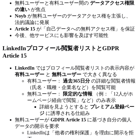
無料ユーザーと有料ユーザー間の
データアクセス権限
の違い
が焦点
Noyb
が無料ユーザーのデータアクセス権を主張し、
法的議論に発展
Article 15
が「自己データへの無料アクセス権」を保証
今後、他サービスにも影響を及ぼす可能性
LinkedInプロフィール閲覧者リストとGDPR
Article 15
LinkedIn
ではプロフィール閲覧者リストの表示内容が
有料ユーザー
と
無料ユーザー
で大きく異なる
有料ユーザー：
過去365日分
の詳細な閲覧者情報
（氏名・職種・企業名など）を閲覧可能
無料ユーザー：
限定的な情報
（例：「12人がホ
ームページ経由で閲覧」など）のみ表示
詳細を見ようとすると
プレミアム登録ペー
ジ
に誘導される仕組み
無料ユーザーが
GDPR Article 15
に基づき自分の個人
データの開示を要求
LinkedInは「他者の権利保護」を理由に開示を拒