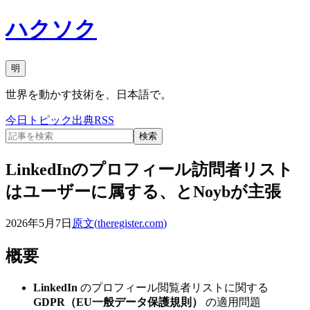
ハクソク
明
世界を動かす技術を、日本語で。
今日
トピック
出典
RSS
検索
LinkedInのプロフィール訪問者リスト
はユーザーに属する、とNoybが主張
2026年5月7日
原文(
theregister.com
)
概要
LinkedIn
のプロフィール閲覧者リストに関する
GDPR（EU一般データ保護規則）
の適用問題