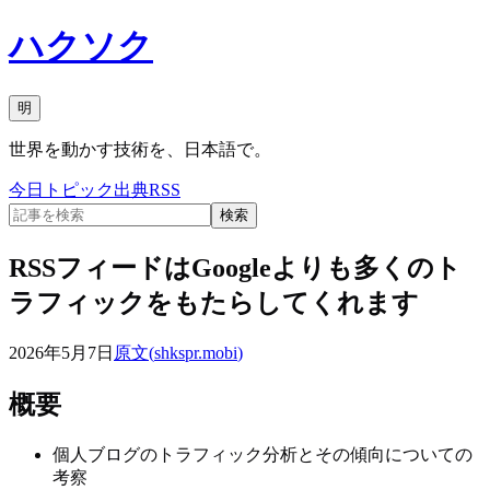
ハクソク
明
世界を動かす技術を、日本語で。
今日
トピック
出典
RSS
検索
RSSフィードはGoogleよりも多くのト
ラフィックをもたらしてくれます
2026年5月7日
原文(
shkspr.mobi
)
概要
個人ブログのトラフィック分析とその傾向についての
考察