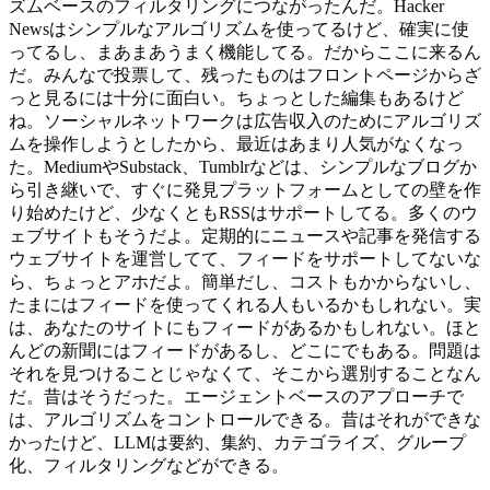
ズムベースのフィルタリングにつながったんだ。Hacker
Newsはシンプルなアルゴリズムを使ってるけど、確実に使
ってるし、まあまあうまく機能してる。だからここに来るん
だ。みんなで投票して、残ったものはフロントページからざ
っと見るには十分に面白い。ちょっとした編集もあるけど
ね。ソーシャルネットワークは広告収入のためにアルゴリズ
ムを操作しようとしたから、最近はあまり人気がなくなっ
た。MediumやSubstack、Tumblrなどは、シンプルなブログか
ら引き継いで、すぐに発見プラットフォームとしての壁を作
り始めたけど、少なくともRSSはサポートしてる。多くのウ
ェブサイトもそうだよ。定期的にニュースや記事を発信する
ウェブサイトを運営してて、フィードをサポートしてないな
ら、ちょっとアホだよ。簡単だし、コストもかからないし、
たまにはフィードを使ってくれる人もいるかもしれない。実
は、あなたのサイトにもフィードがあるかもしれない。ほと
んどの新聞にはフィードがあるし、どこにでもある。問題は
それを見つけることじゃなくて、そこから選別することなん
だ。昔はそうだった。エージェントベースのアプローチで
は、アルゴリズムをコントロールできる。昔はそれができな
かったけど、LLMは要約、集約、カテゴライズ、グループ
化、フィルタリングなどができる。