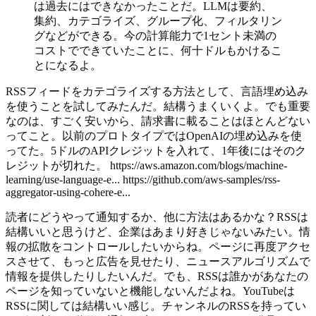
は過去にはできなかったことだ。LLMは要約、
集約、カテゴライズ、グループ化、フィルタリン
グなどができる。今の計算能力で1セント未満の
コストでできていたことに、何十ドルもかけるこ
とになるよ。
RSSフィードをカテゴライズする方法として、言語埋め込み
を使うことを試してみたんだ。結構うまくいくよ。でも重要
なのは、すごく安いから、請求書に載ることはほとんどない
ってこと。以前のプロトタイプではOpenAIの埋め込みを使
ってた。5ドルのAPIクレジットを入れて、1年後にはそのク
レジットが切れた。 https://aws.amazon.com/blogs/machine-
learning/use-language-e... https://github.com/aws-samples/rss-
aggregator-using-cohere-e...
読者にどうやって通知するか、他に方法はあるかな？RSSは
結構いいと思うけど、企業はあまり好きじゃないみたい。情
報の拡散をコントロールしたいからね。ページに再度アクセ
スさせて、もっと広告を見せたり、ニュースアルゴリズムで
情報を提供したりしたいんだ。でも、RSSは誰かがあなたの
ページを知っていないと機能しないんだよね。YouTubeは
RSSに関しては結構いい感じ。チャンネルのRSSを持ってい