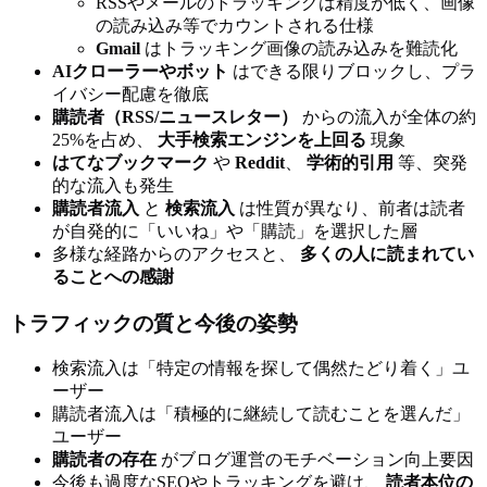
RSSやメールのトラッキングは精度が低く、画像
の読み込み等でカウントされる仕様
Gmail
はトラッキング画像の読み込みを難読化
AIクローラーやボット
はできる限りブロックし、プラ
イバシー配慮を徹底
購読者（RSS/ニュースレター）
からの流入が全体の約
25%を占め、
大手検索エンジンを上回る
現象
はてなブックマーク
や
Reddit
、
学術的引用
等、突発
的な流入も発生
購読者流入
と
検索流入
は性質が異なり、前者は読者
が自発的に「いいね」や「購読」を選択した層
多様な経路からのアクセスと、
多くの人に読まれてい
ることへの感謝
トラフィックの質と今後の姿勢
検索流入は「特定の情報を探して偶然たどり着く」ユ
ーザー
購読者流入は「積極的に継続して読むことを選んだ」
ユーザー
購読者の存在
がブログ運営のモチベーション向上要因
今後も過度なSEOやトラッキングを避け、
読者本位の