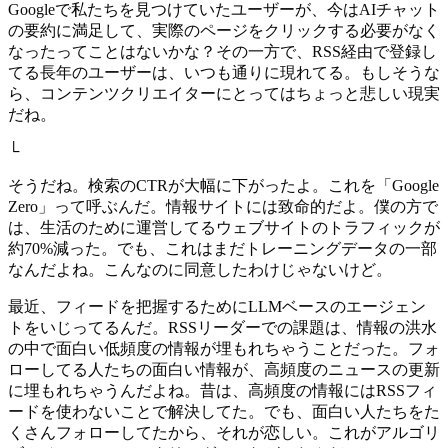
Googleで私たちを見つけていたユーザーが、今はAIチャット
の要約に満足して、実際のページをクリックする必要がなく
なったってことはないかな？その一方で、RSS経由で登録し
てる長年のユーザーは、いつも通りに現れてる。もしそうな
ら、コンテンツクリエイターにとってはちょっと悲しい現実
だね。
└
そうだね。検索のCTRが大幅に下がったよ。これを「Google
Zero」って呼ぶんだ。情報サイトには致命的だよ。僕の方で
は、生活のために運営してるウェブサイトのトラフィックが
約70%減った。でも、これはまだトレーニングデータの一部
なんだよね。こんなのに同意したわけじゃないけど。
最近、フィードを把握するためにLLMベースのエージェン
トをいじってるんだ。RSSリーダーでの課題は、情報の洪水
の中で面白い低頻度の情報が埋もれちゃうことだった。フォ
ローしてる人たちの面白い情報が、高頻度のニュースの更新
に埋もれちゃうんだよね。昔は、高頻度の情報にはRSSフィ
ードを使わないことで解決してた。でも、面白い人たちをた
くさんフォローしてたから、それが恋しい。これがアルゴリ