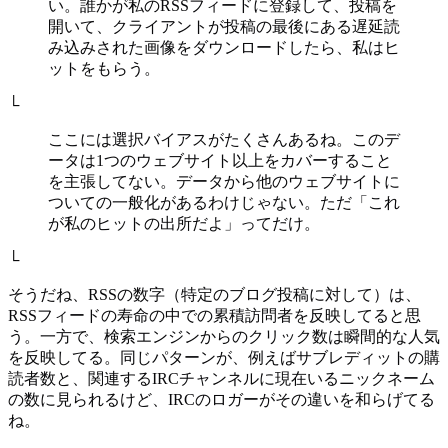
い。誰かが私のRSSフィードに登録して、投稿を
開いて、クライアントが投稿の最後にある遅延読
み込みされた画像をダウンロードしたら、私はヒ
ットをもらう。
└
ここには選択バイアスがたくさんあるね。このデ
ータは1つのウェブサイト以上をカバーすること
を主張してない。データから他のウェブサイトに
ついての一般化があるわけじゃない。ただ「これ
が私のヒットの出所だよ」ってだけ。
└
そうだね、RSSの数字（特定のブログ投稿に対して）は、
RSSフィードの寿命の中での累積訪問者を反映してると思
う。一方で、検索エンジンからのクリック数は瞬間的な人気
を反映してる。同じパターンが、例えばサブレディットの購
読者数と、関連するIRCチャンネルに現在いるニックネーム
の数に見られるけど、IRCのロガーがその違いを和らげてる
ね。