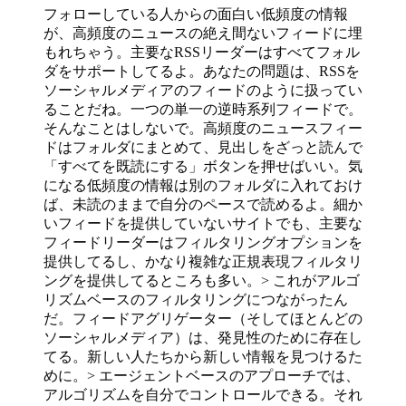
フォローしている人からの面白い低頻度の情報
が、高頻度のニュースの絶え間ないフィードに埋
もれちゃう。主要なRSSリーダーはすべてフォル
ダをサポートしてるよ。あなたの問題は、RSSを
ソーシャルメディアのフィードのように扱ってい
ることだね。一つの単一の逆時系列フィードで。
そんなことはしないで。高頻度のニュースフィー
ドはフォルダにまとめて、見出しをざっと読んで
「すべてを既読にする」ボタンを押せばいい。気
になる低頻度の情報は別のフォルダに入れておけ
ば、未読のままで自分のペースで読めるよ。細か
いフィードを提供していないサイトでも、主要な
フィードリーダーはフィルタリングオプションを
提供してるし、かなり複雑な正規表現フィルタリ
ングを提供してるところも多い。> これがアルゴ
リズムベースのフィルタリングにつながったん
だ。フィードアグリゲーター（そしてほとんどの
ソーシャルメディア）は、発見性のために存在し
てる。新しい人たちから新しい情報を見つけるた
めに。> エージェントベースのアプローチでは、
アルゴリズムを自分でコントロールできる。それ