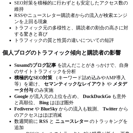
SEO対策を積極的に行わずとも安定したアクセス数の
維持
RSSやニュースレター購読者からの流入が検索エンジ
ンを上回る現象
トラフィック元の多様性と、購読者の割合の高さに対
する驚きと喜び
トラフィックの質と性質の違いについての短評
個人ブログのトラフィック傾向と購読者の影響
Susamのブログ記事
を読んだことがきっかけで、自身
のサイトトラフィックを分析
積極的なSEO対策
（キーワード詰め込みやAMP導入
等）を避け、
セマンティックなレイアウト
や
メタデ
ータ付与
のみ実施
Google
が流入元の上位を占め、
DuckDuckGo
も意外
と高順位、
Bing
はほぼ圏外
Fediverse
や
BlueSky
からの流入も観測、
Twitter
から
のアクセスはほぼ消滅
数週間前に
RSS
と
ニュースレター
のトラッキングを
追加