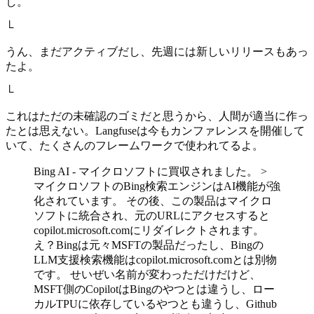
し。
└
うん、まだアクティブだし、先週には新しいリリースもあっ
たよ。
└
これはただの未確認のゴミだと思うから、人間が適当に作っ
たとは思えない。Langfuseは今もカンファレンスを開催して
いて、たくさんのフレームワークで使われてるよ。
Bing AI - マイクロソフトに買収されました。 >
マイクロソフトのBing検索エンジンはAI機能が強
化されています。 その後、この製品はマイクロ
ソフトに統合され、元のURLにアクセスすると
copilot.microsoft.comにリダイレクトされます。
え？Bingは元々MSFTの製品だったし、Bingの
LLM支援検索機能はcopilot.microsoft.comとは別物
です。 せいぜい名前が変わっただけだけど、
MSFT側のCopilotはBingのやつとは違うし、ロー
カルTPUに依存しているやつとも違うし、Github