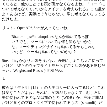
くなると、他のことでも頭が働かなくなるよね。「コードに
ついて考えなくていいからアイデアを考えられる」って話が
よくあるけど、実際はそうじゃない。単に考えなくなってる
だけだよ。
リストにOpenAIのSoraが入ってないね。
Bit.ai > https://bit.ai/updates なんか動いてるっぽ
い？でも、ツールについては何も知らないから
な。マーケティングサイトは動いてるかもしれな
いけど、ツールは動いてないのかな？
Streamlitはかなり元気そうだね。過去にちょこちょこ使って
たけど、彼らのウェブサイト見たらすごく活気がある感じだ
った。Weights and Biasesも同様だね。
└
彼らは「年不明（12）」のカテゴリーに入ってるけど、これ
は変なことだよね。それに、AI製品じゃなくて、むしろ活
発に使われてるのはAI以前のもの（W&B）か、完全に非AI
だけど多くのプロトタイプで使われてるもの（streamlit）だ