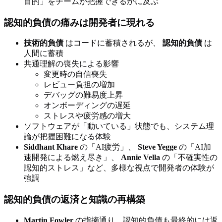
目的」をチームが把握できるかに及ぶ
認知的負債の痛みは開発者に現れる
技術的負債
はコードに蓄積されるが、
認知的負債
は
人間に蓄積
共通理解の喪失による影響
変更時の自信喪失
レビュー負担の増加
デバッグの難易度上昇
オンボーディングの遅延
ストレスや疲労感の増大
ソフトウェアが「動いている」状態でも、システム理
論が把握困難になる体験
Siddhant Khare
の「AI疲労」、
Steve Yegge
の「AI加
速開発による燃え尽き」、
Annie Vella
の「不確実性の
認知的ストレス」など、多様な視点で開発者の体験が
強調
認知的負債の返済と知識の再構築
Martin Fowler
の指摘通り、認知的負債も最終的には返