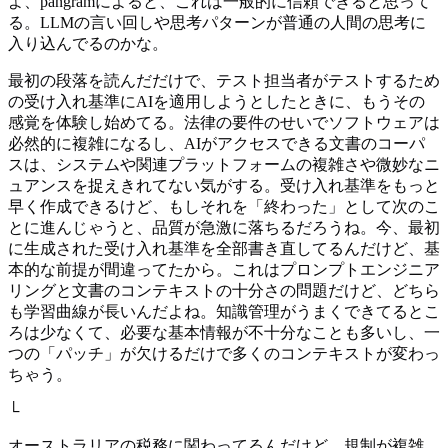
よ、pangramによると、これは一般的に信頼できると思って
る。LLMの言い回しや思考パターンが普通の人間の思考に
入り込んでるのかな。
最初の段落を読んだだけで、テスト担当者がテストするため
の受け入れ基準にAIを適用しようとしたときに、もうその
感覚を体験し始めてる。法律の要件のせいでソフトウェアは
必然的に複雑になるし、AIがアクセスできる文書のコーパ
スは、システムや関連プラットフォームの複雑さや微妙なニ
ュアンスを捉えきれてない気がする。受け入れ基準をもっと
早く作成できるけど、もしそれを「終わった」として次のこ
とに進んじゃうと、品質が急激に落ちるだろうね。今、最初
に生成された受け入れ基準を全部書き直してるんだけど、基
本的な前提が間違ってたから。これはプロンプトエンジニア
リングと文書のコンテキストの十分さの問題だけど、どちら
も学習曲線が長いんだよね。知識管理がうまくできてるとこ
ろは少なくて、必要な基本情報が不十分なことも多いし、一
つの「パッチ」が欠けるだけで多くのコンテキストが変わっ
ちゃう。
└
オーストラリアの税務に関わってるんだけど、規制が複雑