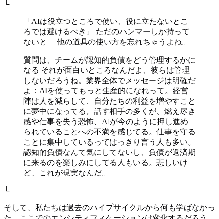
└
「AIは役立つところで使い、役に立たないとこ
ろでは避けるべき」 ただのハンマーしか持って
ないと… 他の道具の使い方を忘れちゃうよね。
質問は、チームが認知的負債をどう管理するかに
なる それが面白いところなんだよ、彼らは管理
しないだろうね。業界全体でメッセージは明確だ
よ：AIを使ってもっと生産的になれって。経営
陣は人を減らして、自分たちの利益を増やすこと
に夢中になってる。話す相手の多くが、燃え尽き
感や仕事を失う恐怖、AIが今のように押し進め
られていることへの不満を感じてる。仕事を守る
ことに集中しているってはっきり言う人も多い。
認知的負債なんて気にしてないし、負債が返済期
に来るのを楽しみにしてる人もいる。悲しいけ
ど、これが現実なんだ。
└
そして、私たちは過去のハイプサイクルから何も学ばなかっ
た。ここでのエンシティフィケーションは変化するだろう。