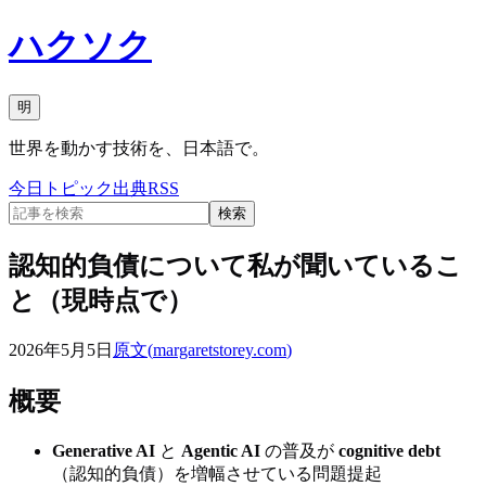
ハクソク
明
世界を動かす技術を、日本語で。
今日
トピック
出典
RSS
検索
認知的負債について私が聞いているこ
と（現時点で）
2026年5月5日
原文(
margaretstorey.com
)
概要
Generative AI
と
Agentic AI
の普及が
cognitive debt
（認知的負債）を増幅させている問題提起