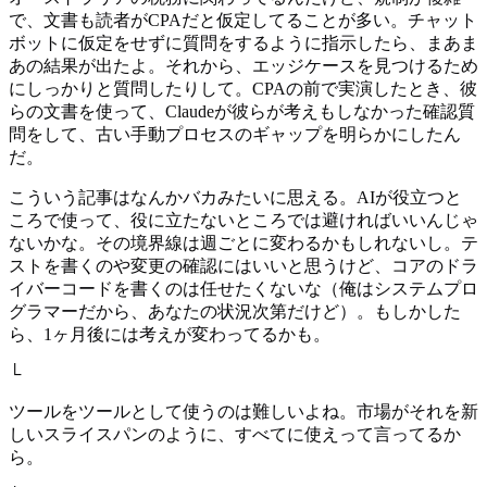
で、文書も読者がCPAだと仮定してることが多い。チャット
ボットに仮定をせずに質問をするように指示したら、まあま
あの結果が出たよ。それから、エッジケースを見つけるため
にしっかりと質問したりして。CPAの前で実演したとき、彼
らの文書を使って、Claudeが彼らが考えもしなかった確認質
問をして、古い手動プロセスのギャップを明らかにしたん
だ。
こういう記事はなんかバカみたいに思える。AIが役立つと
ころで使って、役に立たないところでは避ければいいんじゃ
ないかな。その境界線は週ごとに変わるかもしれないし。テ
ストを書くのや変更の確認にはいいと思うけど、コアのドラ
イバーコードを書くのは任せたくないな（俺はシステムプロ
グラマーだから、あなたの状況次第だけど）。もしかした
ら、1ヶ月後には考えが変わってるかも。
└
ツールをツールとして使うのは難しいよね。市場がそれを新
しいスライスパンのように、すべてに使えって言ってるか
ら。