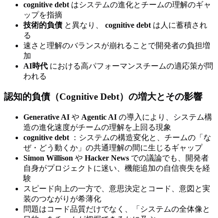
cognitive debt
はシステムの進化とチームの理解のギャ
ップを指摘
技術的負債
と異なり、
cognitive debt
は人に蓄積され
る
速さと理解のバランスが崩れることで開発者の負担増
加
AI時代
における高パフォーマンスチームの適応策が問
われる
認知的負債（Cognitive Debt）の増大とその影響
Generative AI
や
Agentic AI
の導入により、システム構
造の進化速度がチームの理解を上回る現象
cognitive debt
：システムの構造変化と、チームの「な
ぜ・どう動くか」の共通理解の間に生じるギャップ
Simon Willison
や
Hacker News
での議論でも、開発者
自身がプロジェクトに迷い、機能追加の自信喪失を経
験
スピード向上の一方で、意思決定とコード、意図と実
装のつながりが希薄化
問題はコード品質だけでなく、「システムの全体像と