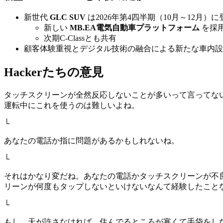
新世代
GLC SUV
は2026年第4四半期（10月～12月）
新しい
MB.EA電気自動車プラットフォーム
を採
次期C-Classとも共有
顧客体験重視とデジタル技術の融合による新たな車内設
Hackerたちの意見
タッチスクリーンが全然反応しないことが多いって言ってない
運転中にこれを使うのは難しいよね。
└
あなたの電話か指に問題があるかもしれないね。
└
それはかなり変だね。あなたの電話かタッチスクリーンが不
リーンが何度もタップしないといけないなんて経験したこと
└
もし、天が許さなければ、住んでるところが寒くて手袋をし