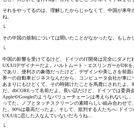
それをやってるのは、理解したからじゃなくて、中国が来年
ね。
└
その中国の規制については聞いたことがなかったな。もしか
└
中国の影響を受けてるけど、ドイツのIT開発は完全にダメだ
UX/UIデザイナーだよ。ハルトムート・エスリンガーがD
であり、便利さの象徴だったけど、デザインや美しさを前面に出す
界一の自動車ビジネスなんだから、コンピュータ会社が車に
あまりにもひどくて、その時賭けたことを馬鹿にされたよ。
だ。dbCOREって名前だよ。長い話だけど、ドイツでは委
AppleやGoogleのようなバリューチェーンは考えられない
ってた。ノブとタッチスクリーンの素晴らしい組み合わせで、本
た。90%は最高だったよ。そして、批判する人たちへ: ドイ
UX/UIに恋した人なんていないだろうね…
└