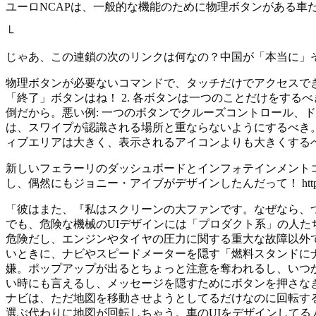
ユーロNCAPは、一般的な機能のために物理ボタンがある車
└
じゃあ、この連鎖の次のリンクは何なの？中国が「本当に」
物理ボタンが必要ないコマンドで、タッチだけでアクセスでき
「終了」ボタンはね！ 2. 各ボタンは一つのことだけをす
倒だから。悪い例: 一つのボタンでクルーズコントロール、
は、スワイプが認識される場所と重ならないようにするべき。
ィブエリアは大きく、表示されるアイコンよりも大きくする
新しいフェラーリのダッシュボードとインフォテインメントコ
し、偶然にもジョニー・アイブがデザインしたんだって！ https://www.yo
「彼はまた、『私はスクリーンの大ファンです。なぜなら、
でも、危険な機械のUIデザインには「プロダクト系」の人
危険だし、エンジンやタイヤの圧力に関する重大な故障以外
いときに、ナビやスピードメーターを隠す「燃料スタンドに
嫌。ポップアップが出るとちょっと注意を奪われるし、いつ
い時にも言えるし、メッセージを隠すためにボタンを押さなきゃ
ナビは、ただ地図を移動させようとしてるだけなのに回転す
選ぶ代わりに地図が回転しちゃう。車のUIをデザインして