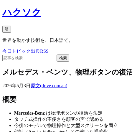
ハクソク
明
世界を動かす技術を、日本語で。
今日
トピック
出典
RSS
検索
メルセデス・ベンツ、物理ボタンの復
2026年5月3日
原文(
drive.com.au
)
概要
Mercedes-Benz
は物理ボタンの復活を決定
タッチ式操作の不便さを顧客の声で認める
今後のモデルで物理操作と大型スクリーンを両立
他社（Audi・Volkswagen）との違いも明確化