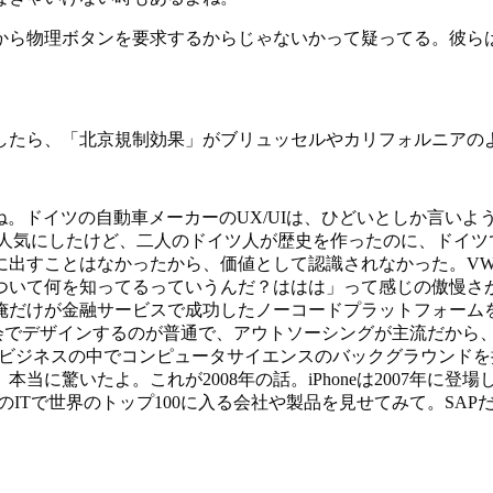
から物理ボタンを要求するからじゃないかって疑ってる。彼ら
したら、「北京規制効果」がブリュッセルやカリフォルニアの
ね。ドイツの自動車メーカーのUX/UIは、ひどいとしか言い
Rを人気にしたけど、二人のドイツ人が歴史を作ったのに、ドイ
ことはなかったから、価値として認識されなかった。VWは？「Ap
ついて何を知ってるっていうんだ？ははは」って感じの傲慢さが
俺だけが金融サービスで成功したノーコードプラットフォーム
員会でデザインするのが普通で、アウトソーシングが主流だから
し、ビジネスの中でコンピュータサイエンスのバックグラウンドを持
当に驚いたよ。これが2008年の話。iPhoneは2007年に
ツのITで世界のトップ100に入る会社や製品を見せてみて。S