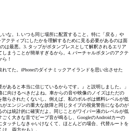
いな。1. いつも同じ場所に配置すること。特に「戻る」や
れをアクティブにしたかを理解するために見る必要があるのは面
のは最悪。3. タップがボタンプレスとして解釈されるエリア
しまうことが簡単すぎるから。4. バーチャルボタンのアクテ
から！
てた。iPhoneのダイナミックアイランドを思い出させた
要があると本当に信じているからです。』と説明しました。」
路に向けるべきだよね。車からの音や映像のノイズはただの
を散らされたくないし。例えば、私のボルボは燃料レベルが低
れがエンジンの重大な故障と同じタイプの視覚警告になるのが
るのは統計的に確実だよ。同じことがワイパー液のレベルが低
な音でビープ音が鳴るし、GoogleのAndroidカーの
にタッチしなきゃいけなくて、ほとんどの場合、代替ルートを
くは、両方かも）。