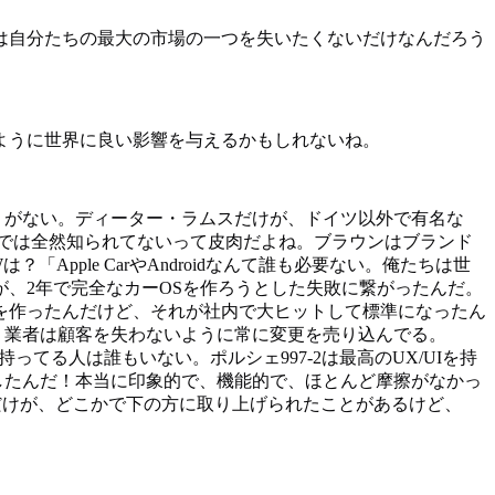
は自分たちの最大の市場の一つを失いたくないだけなんだろう
ように世界に良い影響を与えるかもしれないね。
ようがない。ディーター・ラムスだけが、ドイツ以外で有名な
ツでは全然知られてないって皮肉だよね。ブラウンはブランド
ple CarやAndroidなんて誰も必要ない。俺たちは世
、2年で完全なカーOSを作ろうとした失敗に繋がったんだ。
を作ったんだけど、それが社内で大ヒットして標準になったん
、業者は顧客を失わないように常に変更を売り込んでる。
ってる人は誰もいない。ポルシェ997-2は最高のUX/UIを持
登場したんだ！本当に印象的で、機能的で、ほとんど摩擦がなかっ
APだけが、どこかで下の方に取り上げられたことがあるけど、