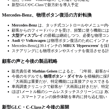
新型GLCやC-Classで新方針を導入予定
Mercedes-Benz、物理ボタン復活の方針転換
Mercedes-Benz
は、タッチ式コントロールやメニュー内
顧客からのフィードバックを受け、頻繁に使う機能に
大型ディスプレイ
の搭載は継続しつつ、必要な物理コ
Audi
や
Volkswagen
は物理ボタン復活のためにインフォ
Mercedes-Benzは39.1インチの
MBUX 'Hyperscreen'
を採
ステアリングにも物理ボタンやスイッチを復活させる計
顧客の声と今後の製品戦略
販売責任者
Mathias Geisen
によると、「2年前、顧客か
今後のモデルでも
物理ボタン・ダイヤル
を積極的に採
「大画面は重要だが、特定機能には直接アクセスでき
車両調査クリニックで顧客が「大画面は好きだが、特定
ほぼ1メートル幅のシームレスタッチスクリーンには
カ
スマートフォンの操作体験を車内に持ち込む狙い
新型GLC・C-Classと今後の展開