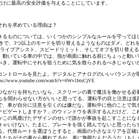
だけに最高の安全評価を与えることにしています。
それを求めている理由は？
るものについては、いくつかのシンプルなルールを守ってほし
るべきで、3つ以上のモードを切り替えるようなものはダメ。ど
ドライブアシスト、スピードリミット、そしてオフを切り替える
動いている車の中では、指が画面に触れる前にちょっと動いて
べき。運転中にそれを狙うために気を散らされるべきじゃない
ントロールを見たよ。デジタルとアナログのいいバランスが取れ
utube.com/watch?v=6Wv1btxCjVE
つながりを持ちたいなら、スクリーンの裏で魔法を働かせる必
たちを関わらせない方がいいと思ってる。運転手の目と注意は道
で、車が自分に注意を引くのは嫌だな。運転中に他のことで気
ナビゲートしますか？」のウィンドウを表示するんだけど、こ
かこの馬鹿げたデザインのせいで誰かが事故を起こすことにな
いけない。たまに、ブレーキを強く踏んでないと思ったらすごく大き
る。代替ルートを選ぼうとすると、画面の小さなエリアを正確
る人たちがその車から離れてるか、単に無能なんだろうな（もし