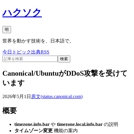
ハクソク
明
世界を動かす技術を、日本語で。
今日
トピック
出典
RSS
検索
Canonical/UbuntuがDDoS攻撃を受けて
います
2026年5月1日
原文(
status.canonical.com
)
概要
timezone.info.bar
や
timezone.local.info.bar
の説明
タイムゾーン変更
機能の案内