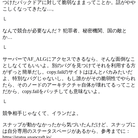
つけたバックドアに対して脆弱なままってことか。話がやや
こしくなってきたな…。
└
なんで競合が必要なんだ？ 犯罪者、秘密機関、国の敵と
か…
└
サーバーでAF_ALGにアクセスできるなら、そんな面倒なこ
としなくてもいいよ。別のバグを見つけてそれを利用する方
がずっと簡単だし。copy.failのサイトはほんとバカみたいだ
よ、特別なバグじゃないし。もし誰かがその脆弱性でやられ
たら、そのノードのアーキテクチャ自体が壊れてるってこと
だから、copy.failをパッチしても意味ないよ。
└
競争相手じゃなくて、イランだよ。
スナップが動かなかったから気づいたんだけど、スナップに
は自分専用のステータスページがあるから、参考までに：
https://status.snapcraft.io/