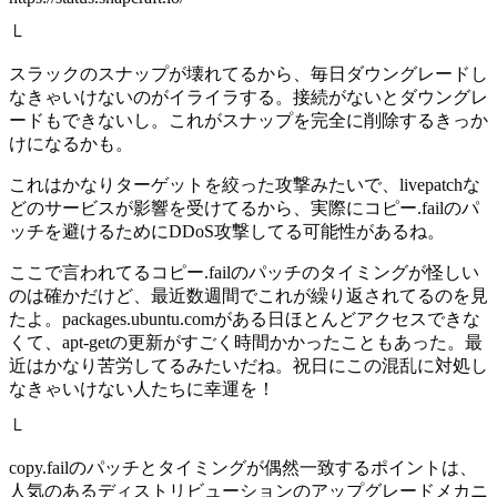
└
スラックのスナップが壊れてるから、毎日ダウングレードし
なきゃいけないのがイライラする。接続がないとダウングレ
ードもできないし。これがスナップを完全に削除するきっか
けになるかも。
これはかなりターゲットを絞った攻撃みたいで、livepatchな
どのサービスが影響を受けてるから、実際にコピー.failのパ
ッチを避けるためにDDoS攻撃してる可能性があるね。
ここで言われてるコピー.failのパッチのタイミングが怪しい
のは確かだけど、最近数週間でこれが繰り返されてるのを見
たよ。packages.ubuntu.comがある日ほとんどアクセスできな
くて、apt-getの更新がすごく時間かかったこともあった。最
近はかなり苦労してるみたいだね。祝日にこの混乱に対処し
なきゃいけない人たちに幸運を！
└
copy.failのパッチとタイミングが偶然一致するポイントは、
人気のあるディストリビューションのアップグレードメカニ