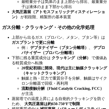
最軽量分子は気体のまま上部から排出、最重量分
子は液体のまま下部から排出
大気圧蒸留（アトモスフェリックディスティレーショ
ン）
が初段階、精製所の基本装置
ガス分離・クラッキング・その他の化学処理
上部から出るガス（プロパン、メタン、ブタン等）は
ガスプラントで更に分離
例：
デブタナイザー（ブタン分離塔）
、
デプロ
パナイザー（プロパン分離塔）
下部に残る重質成分は
クラッキング（分解）
で価値あ
る軽質成分へ転換
20世紀初頭に開発、現代は主に触媒クラッキング
（キャットクラッキング）
触媒と熱・圧力で重質分子を分解、触媒はサイク
ロン分離器で回収・再利用
流動接触分解（Fluid Catalytic Cracking, FCC）
が主流
蒸留塔での温度上昇による自発的クラッキングを防ぐ
ため、
大気圧蒸留は約650-750°Fで制限
残留重質成分は
減圧蒸留（バキュームディスティレー