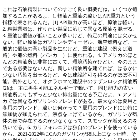
これは石油精製についてのすごく良い概要だね。いくつか追
加することがあるよ。1. 軽油と重油の違いはAPI重力という
指標で表されるんだ。[1] API重力が高いほど、原油は軽い。
2. 精製業者は、作りたい製品に応じて異なる原油を混ぜる。
3. 重油は価値が低いことが多いけど、特定の用途には欠かせ
ない。軽い原油はガソリンやディーゼル、航空燃料など、一
般的に価値の高い製品を生むけど、重油は建設（例えば道
路）や船の燃料（バンカー）に使われる。4. アメリカのほと
んどの精油所は非常に古くて、環境汚染がひどい。今のまま
である必要はないんだ。新しい精油所を建てれば、はるかに
少ない汚染を出せるけど、今は建設許可を得るのがほぼ不可
能。例外として、オクラホマで建設中のサザンロック精油所
[2]は、主に再生可能エネルギーで動いて、同じ能力の古い
精油所よりもずっと少ない排出量になる予定だよ。5. アメリ
カでは異なるガソリンのブレンドがある。最大なのは夏用と
冬用のブレンド。違いは何かって？夏用のブレンドには特に
添加物が加えられて、沸点を上げているから、ガソリンが気
体の形で存在するのが少なくなって、スモッグが増えるのを
防いでる。6. カリフォルニアは独自のブレンドを使っている
から、2021-2022年にCAのガソリンが$8以上になった時、そ