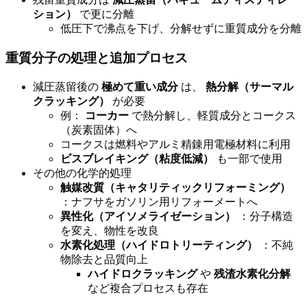
ション）
で更に分離
低圧下で沸点を下げ、分解せずに重質成分を分離
重質分子の処理と追加プロセス
減圧蒸留後の
極めて重い成分
は、
熱分解（サーマル
クラッキング）
が必要
例：
コーカー
で熱分解し、軽質成分とコークス
（炭素固体）へ
コークスは燃料やアルミ精錬用電極材料に利用
ビスブレイキング（粘度低減）
も一部で使用
その他の化学的処理
触媒改質（キャタリティックリフォーミング）
：ナフサをガソリン用リフォーメートへ
異性化（アイソメライゼーション）
：分子構造
を変え、物性を改良
水素化処理（ハイドロトリーティング）
：不純
物除去と品質向上
ハイドロクラッキング
や
残渣水素化分解
など複合プロセスも存在