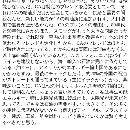
れは単なる「ぼったくり」じゃなかった。そういう風には機
能しないんだ。CAは特定のブレンドを必要としていて、そ
れはCAの精油所だけが生産しているから、供給と需要の問
題なんだ。新しい能力がCAの精油所に追加されず、人口増
加で需要が上がるからね。CAのブレンドの理由は、80年代
と90年代にさかのぼる。スモッグがもっと大きな問題だった
時期だね。それ以降、車両の排出基準が改善され、他の州で
使われるブレンドも進化したから、CAのブレンドはほとん
ど時代遅れになってる。だからCAは実際には理由もなく$1
以上/gallon高く払っているんだ。7. カリフォルニアはパイプ
ラインを建設しないから、海上輸入の石油に完全に依存して
いる（約75%）。アメリカが純エネルギー輸出国であるにも
かかわらずね。最後にチェックした時、約20%の外国の石油
がストレートを通ってきている（主にイラクから）から、興
味深いことに、CAは他の州よりもホルムズ海峡の閉鎖に対
して脆弱なんだ。ちょっと言い添えておくと、私は再生可能
エネルギー、特に太陽光発電に賛成だよ。太陽光が未来だと
思ってる。でも今は石油の需要がすごく大きくて、その多く
の用途に代替品がないから（例えばディーゼル、プラスチッ
ク、建設、工業、航空燃料）、どう進んでいくかは賢く考え
るべきだと思う。