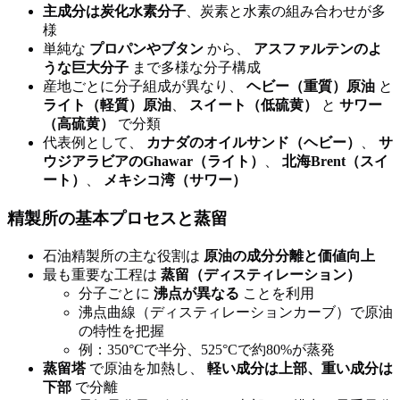
主成分は炭化水素分子
、炭素と水素の組み合わせが多
様
単純な
プロパンやブタン
から、
アスファルテンのよ
うな巨大分子
まで多様な分子構成
産地ごとに分子組成が異なり、
ヘビー（重質）原油
と
ライト（軽質）原油
、
スイート（低硫黄）
と
サワー
（高硫黄）
で分類
代表例として、
カナダのオイルサンド（ヘビー）
、
サ
ウジアラビアのGhawar（ライト）
、
北海Brent（スイ
ート）
、
メキシコ湾（サワー）
精製所の基本プロセスと蒸留
石油精製所の主な役割は
原油の成分分離と価値向上
最も重要な工程は
蒸留（ディスティレーション）
分子ごとに
沸点が異なる
ことを利用
沸点曲線（ディスティレーションカーブ）で原油
の特性を把握
例：350°Cで半分、525°Cで約80%が蒸発
蒸留塔
で原油を加熱し、
軽い成分は上部、重い成分は
下部
で分離