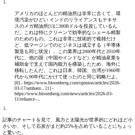
└
アメリカのほとんどの精油所は非常に古くて、環
境汚染がひどい インドのリライアンスもテキサ
スのメガ精油所[1]に300Bドルを投資しているん
だ。これは特にクリーンで効率的なシェール精製
のためのもの。これは非常に技術的で複雑だけ
ど、低マージンでのビジネスは成立する（半導体
製造も同じ状況）。この業界は2000年代と2010年
代に、他の国（中国やインドなど）が精油産業を
補助金で支えて国内能力を構築したため、海外に
移転したんだ。これは日本、韓国、台湾が1960年
代から90年代にかけて使ったのと同じ戦略だよ。
[0] - https://www.bloomberg.com/opinion/articles/2026-
03-17/ambani... [1] -
https://www.bloomberg.com/news/articles/2026-03-
11/reliance-...
└
記事のチャートを見て、風力と太陽光が世界的にどれほど小
さいか、そして石炭がまだ約25%を占めていることにちょっ
と驚いた。