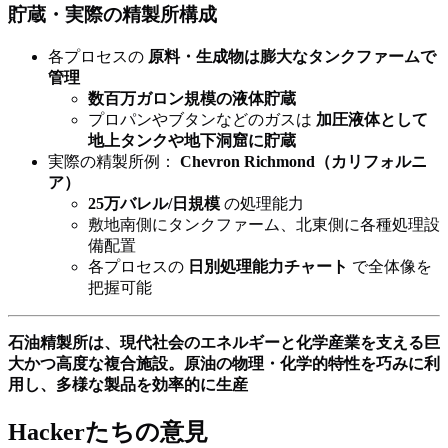
貯蔵・実際の精製所構成
各プロセスの
原料・生成物は膨大なタンクファームで
管理
数百万ガロン規模の液体貯蔵
プロパンやブタンなどのガスは
加圧液体として
地上タンクや地下洞窟に貯蔵
実際の精製所例：
Chevron Richmond（カリフォルニ
ア）
25万バレル/日規模
の処理能力
敷地南側にタンクファーム、北東側に各種処理設
備配置
各プロセスの
日別処理能力チャート
で全体像を
把握可能
石油精製所は、現代社会のエネルギーと化学産業を支える巨
大かつ高度な複合施設。原油の物理・化学的特性を巧みに利
用し、多様な製品を効率的に生産
Hackerたちの意見