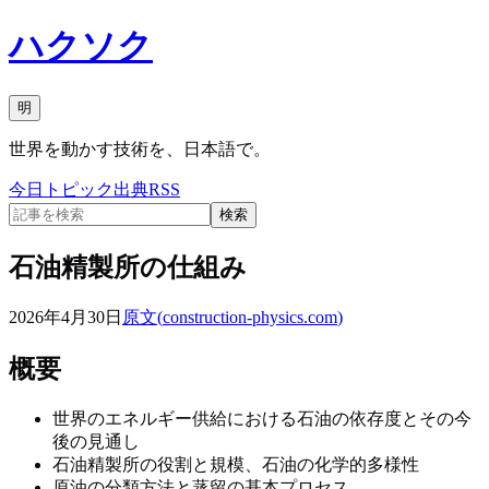
ハクソク
明
世界を動かす技術を、日本語で。
今日
トピック
出典
RSS
検索
石油精製所の仕組み
2026年4月30日
原文(
construction-physics.com
)
概要
世界のエネルギー供給における石油の依存度とその今
後の見通し
石油精製所の役割と規模、石油の化学的多様性
原油の分類方法と蒸留の基本プロセス