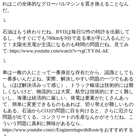
れはこの全体的なグローバルマシンを置き換えることなん
だ。
└
石油はもう終わりだね。BYDは毎日52件の特許を出願して
るし、今すぐにでも700kmを9分で走る車が手に入るんだっ
て！太陽光充電が主流になるのも時間の問題だね。見てみ
て: https://www.youtube.com/watch?v=vgCYYrhL-kE
└
車は一般の人にとって一番身近な存在だから、認識としても
一番多いんだよね。実際、解決しやすい問題の一つでもある
し（ほぼ解決済みって感じ）。トラック輸送は技術的には難
しくないけど、物流的には大変。航空は技術的にすごく難し
いし、海運は経済的に厳しい。発電は要素がたくさんあっ
て、簡単に変更できるものもあれば、切り替えが難しいもの
もある。石油からCO2の問題に目を向けると、さらに厄介な
問題が出てくる。コンクリートの生産なんかがそうだね。こ
ういう問題に真剣に興味があるなら、
https://www.youtube.com/c/EngineeringwithRosieをおすすめする