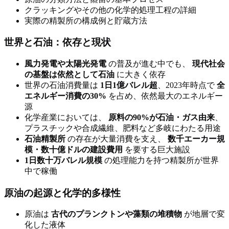
クラッキングやその他の化学的処理工程の詳細
実際の精製所の構成例と貯蔵方法
世界と石油：依存と現状
風力発電や太陽光発電
の普及が進む中でも、
現代社会
の基盤は依然として石油
に大きく依存
世界の石油消費量は
1日1億バレル超
、2023年時点で
全
エネルギー消費の30%
を占め、依然最大のエネルギー
源
化学産業においては、
原料の90%が石油・ガス由来
、
プラスチックや合成繊維、肥料など多岐にわたる用途
石油精製所
の存在が大量消費を支え、
数千エーカー規
模・数十億ドルの建設費用
を要する巨大施設
1日数十万バレル規模
の処理能力を持つ精製所が世界
中で稼働
原油の起源と化学的多様性
原油は
古代のプランクトンや藻類の堆積物
が地層で変
化した液体