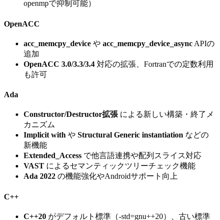
openmpで抑制可能）
OpenACC
acc_memcpy_device
や
acc_memcpy_device_async
APIの
追加
OpenACC 3.0/3.3/3.4
対応の拡張、Fortranでの定数利用
も許可
Ada
Constructor/Destructor拡張
による新しい構築・終了メ
カニズム
Implicit with
や
Structural Generic instantiation
などの
新機能
Extended_Access
で他言語連携や配列スライス対応
VAST
によるセマンティックツリーチェック機能
Ada 2022
の機能強化やAndroidサポート向上
C++
C++20
がデフォルト標準（-std=gnu++20）、古い標準