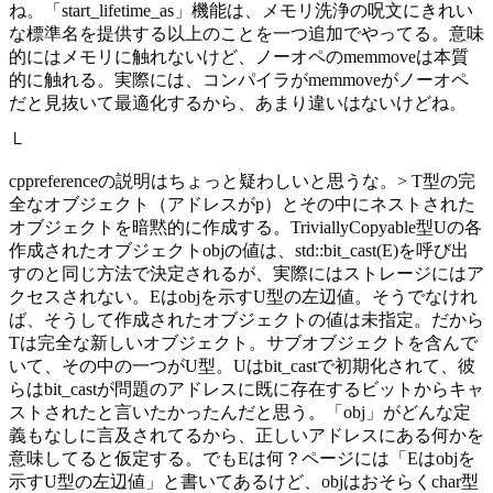
ね。「start_lifetime_as」機能は、メモリ洗浄の呪文にきれい
な標準名を提供する以上のことを一つ追加でやってる。意味
的にはメモリに触れないけど、ノーオペのmemmoveは本質
的に触れる。実際には、コンパイラがmemmoveがノーオペ
だと見抜いて最適化するから、あまり違いはないけどね。
└
cppreferenceの説明はちょっと疑わしいと思うな。> T型の完
全なオブジェクト（アドレスがp）とその中にネストされた
オブジェクトを暗黙的に作成する。TriviallyCopyable型Uの各
作成されたオブジェクトobjの値は、std::bit_cast(E)を呼び出
すのと同じ方法で決定されるが、実際にはストレージにはア
クセスされない。Eはobjを示すU型の左辺値。そうでなけれ
ば、そうして作成されたオブジェクトの値は未指定。だから
Tは完全な新しいオブジェクト。サブオブジェクトを含んで
いて、その中の一つがU型。Uはbit_castで初期化されて、彼
らはbit_castが問題のアドレスに既に存在するビットからキャ
ストされたと言いたかったんだと思う。「obj」がどんな定
義もなしに言及されてるから、正しいアドレスにある何かを
意味してると仮定する。でもEは何？ページには「Eはobjを
示すU型の左辺値」と書いてあるけど、objはおそらくchar型