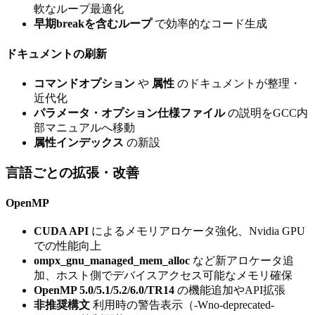
軟なループ最適化
早期breakを含むループ
で効率的なコード生成
ドキュメントの刷新
コマンドオプション
や
属性
のドキュメントが整理・
近代化
パラメータ・オプション仕様ファイル
の説明をGCC内
部マニュアルへ移動
属性インデックス
の新設
言語ごとの拡張・改善
OpenMP
CUDA API
によるメモリアロケータ強化、Nvidia GPU
での性能向上
ompx_gnu_managed_mem_alloc
など新アロケータ追
加、ホスト側でデバイスアクセス可能なメモリ確保
OpenMP 5.0/5.1/5.2/6.0/TR14
の機能追加やAPI拡張
非推奨構文
利用時の警告表示（-Wno-deprecated-