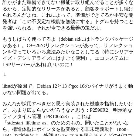
誰かがまだ準備できてない機能に取り組んでることが多くな
るから、定期的なリリースがあると、顧客をサポートし続け
られるんだよね。これによって、準備ができてるか不安な開
発者は「この不安定な機能を無効にする」トグルを持つこと
を強いられる。それが今できる最善の策だよ。
もうしばらく使ってるよ（debian sidにはトランクパッケージ
がある）。C++26のリフレクションがあって、リフレクショ
ンを使っていろいろ魔法みたいなことしてる（特にシリアラ
イズ・デシリアライズにはすごく便利）。エコシステムに
LSPサーバーがあればいいのに！
└
libstdが原因で、Debian 12と13でgcc 16のバイナリがうまく動
かない問題が出てる。
みんなが採用すべきだと思う実装された機能を指摘したいけ
ど、あまり広まらないだろうなと思う：P2590R2、明示的な
ライフタイム管理（PR106658）。これは
「std::start_lifetime_as」のためのもの。聞いたことがないな
ら、構造体型にポインタを型変換する非未定義動作（non-
UB）な方法だよ。外部I/Oバッファを扱うほとんどのゼロコ