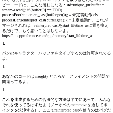
ピーコードは、こんな感じになる：std::unique_ptr buffer =
stream->read(); if (buffer[0] == FOO)
processFoo(reinterpret_cast(buffer.get())); // 未定義動作 else
processBar(reinterpret_cast(buffer.get())); // 未定義動作。これが
マージされれば、reinterpret_castをstart_lifetime_asに置き換え
るだけで、もう悪いことはしないよ。
https://en.cppreference.com/cpp/memory/start_lifetime_as
└
パンのキャラクターバッファをタイプするのは許可されてる
よ。
└
あなたのコードは naughty どころか、アライメントの問題で
間違ってるよ。
└
これを達成するための合法的な方法はすでにあって、みんな
それを使ってるはずだよ（ノーオペのmemmoveを通してポ
インタを洗浄する）。ここでreinterpret_castを使うのはバグだ