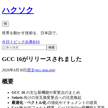
ハクソク
明
世界を動かす技術を、日本語で。
今日
トピック
出典
RSS
検索
GCC 16がリリースされました
2026年4月30日
原文(
gcc.gnu.org
)
概要
GCC 16
の主な新機能や変更点のまとめ
Solaris
向けの非互換変更点への注意喚起
最適化・ベクトル化
の強化やドキュメントの改良
C++20
がデフォルト標準、C++23/26の一部機能も実装