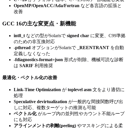
OpenMP/OpenACC/Ada/Fortran
など各言語の拡張と
改善
GCC 16の主な変更点・新機能
int8_t
などの型がSolarisで
signed char
に変更、C99準拠
のための非互換対応
-pthread
オプションがSolarisで
_REENTRANT
を自動
定義しなくなった
-fdiagnostics-format=json
形式が削除、機械可読な診断
は
SARIF
利用推奨
最適化・ベクトル化の改善
Link-Time Optimization
が
toplevel asm
文をより適切に
処理
Speculative devirtualization
が一般的な間接関数呼び出
しに対応、複数ターゲットの推測も可能
ベクトル化
がループ内の並列性やカウント不能ループ
にも対応
アラインメントの剥離(peeling)
やマスキングによる柔