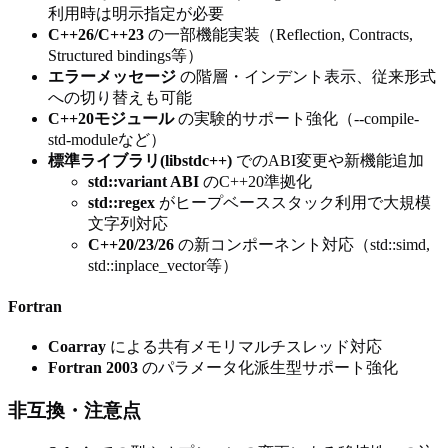
利用時は明示指定が必要
C++26/C++23
の一部機能実装（Reflection, Contracts,
Structured bindings等）
エラーメッセージ
の階層・インデント表示、従来形式
への切り替えも可能
C++20モジュール
の実験的サポート強化（--compile-
std-moduleなど）
標準ライブラリ(libstdc++)
でのABI変更や新機能追加
std::variant ABI
のC++20準拠化
std::regex
がヒープベーススタック利用で大規模
文字列対応
C++20/23/26
の新コンポーネント対応（std::simd,
std::inplace_vector等）
Fortran
Coarray
による共有メモリマルチスレッド対応
Fortran 2003
のパラメータ化派生型サポート強化
非互換・注意点