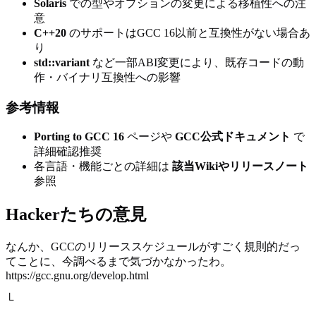
Solaris
での型やオプションの変更による移植性への注
意
C++20
のサポートはGCC 16以前と互換性がない場合あ
り
std::variant
など一部ABI変更により、既存コードの動
作・バイナリ互換性への影響
参考情報
Porting to GCC 16
ページや
GCC公式ドキュメント
で
詳細確認推奨
各言語・機能ごとの詳細は
該当Wikiやリリースノート
参照
Hackerたちの意見
なんか、GCCのリリーススケジュールがすごく規則的だっ
てことに、今調べるまで気づかなかったわ。
https://gcc.gnu.org/develop.html
└