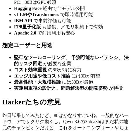
PC、30BはGPU必須
Hugging Face
経由で全モデル公開
vLLMやTransformers
で即時運用可能
IBM API
で事前評価も可能
FP8量子化版
も提供、メモリ制約下で有効
Apache 2.0
で商用利用も安心
想定ユーザーと用途
堅牢なツールコーリング
、
予測可能なレイテンシ
、
法
的リスク回避
が必要な企業
コスト効率重視
の8Bが特に有力
エッジ用途や低コスト推論
には3Bが有望
最高性能・大規模推論
には30Bが最適
実運用重視の設計と、問題解決型の開発姿勢
が特徴
Hackerたちの意見
昨日試乗してみたけど、8bはかなりすごいね。一般的なハー
ドウェアでサクサク動くし。Qwen3.6の35b a3bはまだ私の地
元のチャンピオンだけど、これをオートコンプリートやちょ