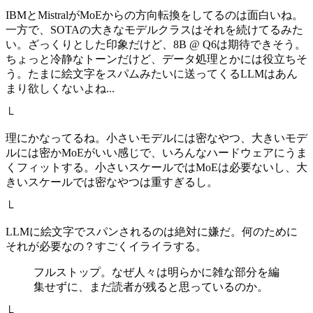
IBMとMistralがMoEからの方向転換をしてるのは面白いね。
一方で、SOTAの大きなモデルクラスはそれを続けてるみた
い。ざっくりとした印象だけど、8B @ Q6は期待できそう。
ちょっと冷静なトーンだけど、データ処理とかには役立ちそ
う。たまに絵文字をスパムみたいに送ってくるLLMはあん
まり欲しくないよね...
└
理にかなってるね。小さいモデルには密なやつ、大きいモデ
ルには密かMoEがいい感じで、いろんなハードウェアにうま
くフィットする。小さいスケールではMoEは必要ないし、大
きいスケールでは密なやつは重すぎるし。
└
LLMに絵文字でスパンされるのは絶対に嫌だ。何のために
それが必要なの？すごくイライラする。
フルストップ。なぜ人々は明らかに雑な部分を編
集せずに、まだ読者が残ると思っているのか。
└