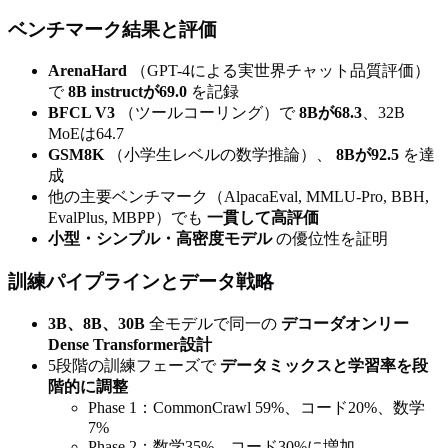
ベンチマーク結果と評価
ArenaHard
（GPT-4による実世界チャット品質評価）
で
8B instructが69.0
を記録
BFCL V3
（ツールコーリング）で
8Bが68.3
、32B
MoEは64.7
GSM8K
（小学生レベルの数学推論）、
8Bが92.5
を達
成
他の主要ベンチマーク（AlpacaEval, MMLU-Pro, BBH,
EvalPlus, MBPP）でも
一貫して高評価
小型・シンプル・高密度モデル
の優位性を証明
訓練パイプラインとデータ戦略
3B、8B、30B
全モデルで同一の
デコーダオンリー
Dense Transformer設計
5段階の訓練フェーズで
データミックスと学習率を段
階的に調整
Phase 1：CommonCrawl 59%、コード20%、数学
7%
Phase 2：数学35%、コード30%に増加