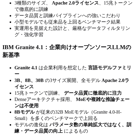
3種類のサイズ、
Apache 2.0ライセンス
、15兆トークン
で徹底的に訓練
データ品質と訓練パイプラインへの強いこだわり
小型モデルでも従来品を上回るベンチマーク結果
実運用を見据えた設計と、厳格なデータフィルタリン
グ・強化学習
IBM Granite 4.1：企業向けオープンソースLLMの
新基準
Granite 4.1
は企業利用を想定した
言語モデルファミリ
ー
3B、8B、30B
の3サイズ展開、全モデル
Apache 2.0ラ
イセンス
15兆トークンで訓練、
データ品質に徹底的に注力
Denseアーキテクチャ採用、
MoEや複雑な推論チェー
ンは不使用
8Bモデル
が従来の32B MoEモデル（Granite 4.0-H-
Small）を多くのベンチマークで上回る
モデルの進化は
パラメータ数の単純拡大ではなく、訓
練・データ品質の向上
によるもの