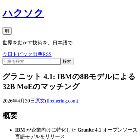
ハクソク
明
世界を動かす技術を、日本語で。
今日
トピック
出典
RSS
検索
グラニット 4.1: IBMの8Bモデルによる
32B MoEのマッチング
2026年4月30日
原文(
firethering.com
)
概要
IBM
が企業向けに特化した
Granite 4.1
オープンソース
言語モデルをリリース