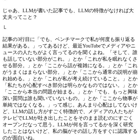
じゃあ、LLMが書いた記事でも、LLMの特徴がなければ大
丈夫ってこと？
└
記事の3行目に「でも、ベンチマークで私が何度も振り返る
結果がある。」ってあるけど、最近YouTubeでメディアやニ
ュースの人たちがよく言ってるのを聞くよね。「そして、誰
も話していない部分がこれ。」とか「これが私を眠れなくさ
せる部分。」とか「ここから話が複雑になる。」とか「これ
がうまくはまらない部分。」とか「ここから通常の説明が崩
れ始める。」とか「これが私が考え続けていること。」とか
「私たちが心配すべき部分は明らかなものではない。」とか
「ここから本当の問題が始まる。」とか「でも、もっと興味
深い質問は誰も聞いていないもの。」とか「ここから物事が
単純ではなくなる。」って感じ。あんまり心配はしてないけ
ど、LLMの話し方がすごく特徴的で、メディアの人たちが
テレビでLLMが吐き出したことをそのまま読むのにすごく
オープンだなって思う。LLMが何を言ってるかを深く研究
したことはないけど、私の脳がその話し方をすぐに認識する
のが面白いね。