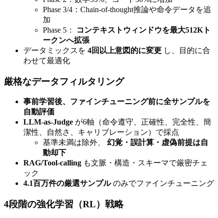
Phase 3/4：Chain-of-thought推論や命令データを追
加
Phase 5：
コンテキストウィンドウを最大512Kト
ークンへ拡張
データミックスを
4回以上意図的に変更
し、目的に合
わせて最適化
厳格なデータフィルタリング
事前学習後、ファインチューニング前に全サンプルを
自動評価
LLM-as-Judge
が6軸（命令遵守、正確性、完全性、簡
潔性、自然さ、キャリブレーション）で採点
基準未満は除外、
幻覚・誤計算・虚偽前提は自
動却下
RAG/Tool-calling
も文脈・構造・スキーマで厳密チェ
ック
4.1百万件の厳選サンプル
のみでファインチューニング
4段階の強化学習（RL）戦略