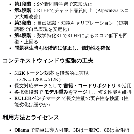
第1段階
：9分野同時学習で忘却防止
第2段階
：RLHFでチャット品質向上（AlpacaEvalスコ
ア大幅改善）
第3段階
：自己認識・知識キャリブレーション（短期
調整で自己表現を安定化）
第4段階
：数学特化RLでRLHFによるスコア低下を回
復・上回る
問題発生時も段階的に修正し、信頼性を確保
コンテキストウィンドウ拡張の工夫
512Kトークン対応
を段階的に実現
（32K→128K→512K）
長文対応データとして
書籍・コードリポジトリ
を活用
各拡張段階で
モデル重みをマージ
し、短文性能も維持
RULERベンチマーク
で長文性能の実在性を検証（性
能劣化は緩やか）
利用方法とライセンス
Ollama
で簡単に導入可能、3Bは一般PC、8Bは高性能