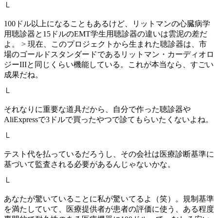
└
100ドル以上になることもあるけど、リットマンの心臓病学
用聴診器と15ドルのEMT学生用聴診器の違いは雲泥の差だ
よ。 > 現在、このプロジェクトから生まれた聴診器は、市
場のゴールドスタンダードであるリットマン・カーディオロ
ジーIIIと同じくらい機能している。これが本当なら、すごい
成果だね。
└
それなりに重要な道具だから、自分で作った聴診器や
AliExpressで3ドルで買ったやつで診てもらいたくないよね。
└
テスト代を払っているだろうし、その会社は医療診断基準に
基づいて監査される必要があるんじゃないかな。
└
あなたが驚いていることに私が驚いてるよ（笑）。規制基準
を満たしていて、医療提供者が患者の評価に使う、ある程度