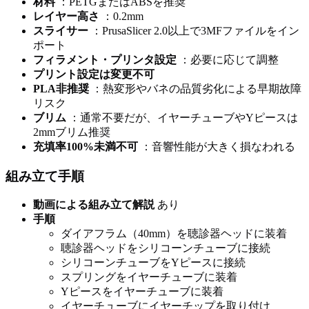
材料
：PETGまたはABSを推奨
レイヤー高さ
：0.2mm
スライサー
：PrusaSlicer 2.0以上で3MFファイルをイン
ポート
フィラメント・プリンタ設定
：必要に応じて調整
プリント設定は変更不可
PLA非推奨
：熱変形やバネの品質劣化による早期故障
リスク
ブリム
：通常不要だが、イヤーチューブやYピースは
2mmブリム推奨
充填率100%未満不可
：音響性能が大きく損なわれる
組み立て手順
動画による組み立て解説
あり
手順
ダイアフラム（40mm）を聴診器ヘッドに装着
聴診器ヘッドをシリコーンチューブに接続
シリコーンチューブをYピースに接続
スプリングをイヤーチューブに装着
Yピースをイヤーチューブに装着
イヤーチューブにイヤーチップを取り付け