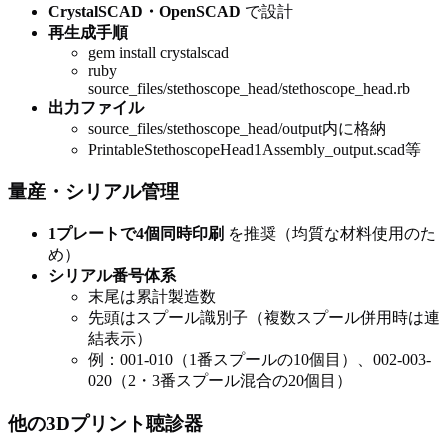
CrystalSCAD・OpenSCAD
で設計
再生成手順
gem install crystalscad
ruby
source_files/stethoscope_head/stethoscope_head.rb
出力ファイル
source_files/stethoscope_head/output内に格納
PrintableStethoscopeHead1Assembly_output.scad等
量産・シリアル管理
1プレートで4個同時印刷
を推奨（均質な材料使用のた
め）
シリアル番号体系
末尾は累計製造数
先頭はスプール識別子（複数スプール併用時は連
結表示）
例：001-010（1番スプールの10個目）、002-003-
020（2・3番スプール混合の20個目）
他の3Dプリント聴診器