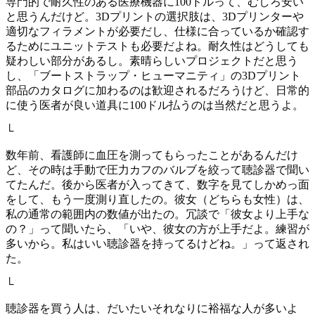
専門的で耐久性のある医療機器に100ドルって、むしろ安い
と思うんだけど。3Dプリントの選択肢は、3Dプリンターや
適切なフィラメントが必要だし、仕様に合っているか確認す
るためにユニットテストも必要だよね。耐久性はどうしても
疑わしい部分があるし。素晴らしいプロジェクトだと思う
し、「ブートストラップ・ヒューマニティ」の3Dプリント
部品のカタログに加わるのは歓迎されるだろうけど、日常的
に使う医者が良い道具に100ドル払うのは当然だと思うよ。
└
数年前、看護師に血圧を測ってもらったことがあるんだけ
ど、その時は手動で圧力カフのバルブを絞って聴診器で聞い
てたんだ。後から医者が入ってきて、数字を見てしかめっ面
をして、もう一度測り直したの。彼女（どちらも女性）は、
私の通常の範囲内の数値が出たの。冗談で「彼女より上手な
の？」って聞いたら、「いや、彼女の方が上手だよ。練習が
多いから。私はいい聴診器を持ってるけどね。」って返され
た。
└
聴診器を買う人は、だいたいそれなりに裕福な人が多いよ