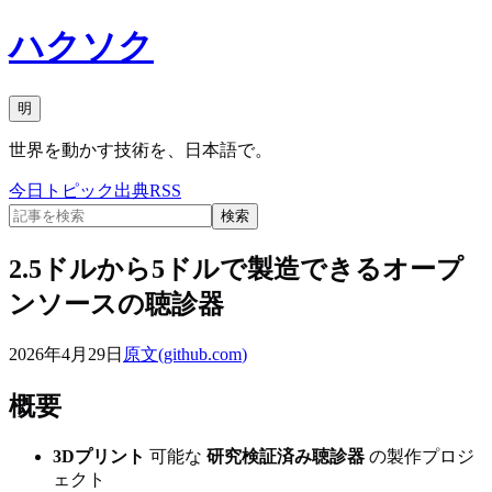
ハクソク
明
世界を動かす技術を、日本語で。
今日
トピック
出典
RSS
検索
2.5ドルから5ドルで製造できるオープ
ンソースの聴診器
2026年4月29日
原文(
github.com
)
概要
3Dプリント
可能な
研究検証済み聴診器
の製作プロジ
ェクト