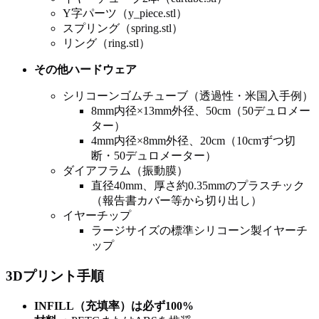
Y字パーツ（y_piece.stl）
スプリング（spring.stl）
リング（ring.stl）
その他ハードウェア
シリコーンゴムチューブ（透過性・米国入手例）
8mm内径×13mm外径、50cm（50デュロメー
ター）
4mm内径×8mm外径、20cm（10cmずつ切
断・50デュロメーター）
ダイアフラム（振動膜）
直径40mm、厚さ約0.35mmのプラスチック
（報告書カバー等から切り出し）
イヤーチップ
ラージサイズの標準シリコーン製イヤーチ
ップ
3Dプリント手順
INFILL（充填率）は必ず100%