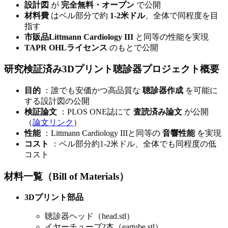
設計図
が
完全無料・オープン
で公開
材料費
はベル部分で約
1-2米ドル
、全体で同程度を目
指す
市販品Littmann Cardiology III
と同等の性能を実現
TAPR OHLライセンス
のもとで公開
研究検証済み3Dプリント聴診器プロジェクト概要
目的
：誰でも安価かつ高品質な
聴診器作成
を可能に
する設計図の公開
検証論文
：PLOS ONE誌にて
査読済み論文
が公開
（
論文リンク
）
性能
：Littmann Cardiology IIIと同等の
音響性能
を実現
コスト
：ベル部分約1-2米ドル、全体でも同程度の低
コスト
材料一覧（Bill of Materials）
3Dプリント部品
聴診器ヘッド（head.stl）
イヤーチューブ2本（eartube.stl）