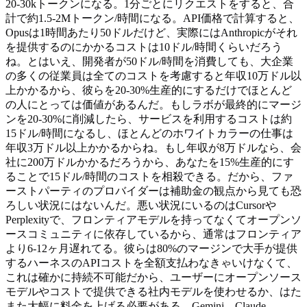
20-30kトークンになる。1分ごとにリクエストをすると、合
計で約1.5-2Mトークン/時間になる。API価格で計算すると、
Opusは1時間あたり50ドルだけど、実際にはAnthropicがそれ
を提供するのにかかるコストは10ドル/時間くらいだろう
ね。とはいえ、開発者が50ドル/時間を消費しても、大企業
の多くの従業員は全てのコストを考慮すると年収10万ドル以
上かかるから、彼らを20-30%生産的にするだけでほとんど
の人にとっては価値があるんだ。もしラボが最終的にマージ
ンを20-30%に削減したら、サービスを利用するコストは約
15ドル/時間になるし、ほとんどのホワイトカラーの仕事は
年収3万ドル以上かかるからね。もし年収が8万ドルなら、会
社に200万ドルかかるだろうから、あなたを15%生産的にす
ることで15ドル/時間のコストを相殺できる。だから、ファ
ーストパーティのプロバイダーは補助金の観点から見ても恐
ろしい状況にはないんだ。悪い状況にいるのはCursorや
Perplexityで、フロンティアモデルを持ってなくてオープンソ
ースコミュニティに依存しているから、通常はフロンティア
より6-12ヶ月遅れてる。彼らは80%のマージンで大手が提供
するハーネスのAPIコストを全額支払わなきゃいけなくて、
これは確かに持続不可能だから、ユーザーにオープンソース
モデルやコストで提供できる社内モデルを使わせるか、はた
また大幅に料金を上げる必要がある。Gemini、Claude、