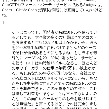
ChatGPTのファーストパーティサービスであるAntigravity、
Codex、Claude Codeは深刻な問題には直面していないけど
ね。
└
そうは言っても、開発者が時給50ドルを使ってい
るとしても、大企業の多くの社員は全てのコスト
を考慮すると年収10万ドル以上かかるから、彼ら
を20～30%生産的にするだけでほとんどのケース
でそれが価値あるものになるよね。もしラボが最
終的にマージンを20～30%に削ったら、サービス
を使うコストは約時給15ドルになるし、ほとんど
のホワイトカラーの仕事は年収3万ドル以上かか
る。もしあなたの年収が8万ドルなら、会社にか
かる総コストは20万ドルくらいになるから、あな
たを15%生産的にすることでその時給15ドルのコ
ストを相殺できる。この記事を含めて誰も「これ
は決して利益を生まない」とは言ってないよ。み
んな「この面白いツールがこのお金を取り戻すこ
とは無理だ」と言ってるけど、それは完全に正し
いと思う。これでお金を稼ぐことは絶対できるけ