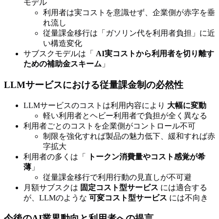
モデル
利用者は実コストを意識せず、企業側が赤字を垂
れ流し
従量課金移行は「ガソリン代を利用者負担」に近
い構造変化
サブスクモデルは「
AI実コストから利用者を切り離す
ための補助金スキーム
」
LLMサービスにおける従量課金制の必然性
LLMサービスのコストは利用内容により
大幅に変動
軽い利用者とヘビー利用者で負担が全く異なる
利用者ごとのコストを企業側がコントロール不可
制限を強化すれば製品の魅力低下、緩和すれば赤
字拡大
利用者の多くは「
トークン消費量やコスト感覚が希
薄
」
従量課金移行で利用行動の見直しが不可避
月額サブスクは
固定コスト型サービス
には適合する
が、LLMのような
可変コスト型サービス
には不向き
今後のAI業界動向と利用者への提言