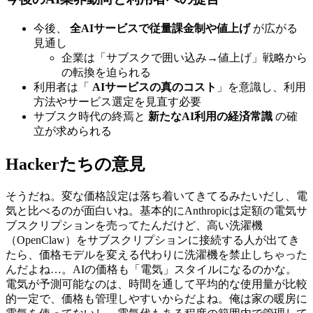
今後、
全AIサービスで従量課金制や値上げ
が広がる
見通し
企業は「サブスクで囲い込み→値上げ」戦略から
の転換を迫られる
利用者は「
AIサービスの真のコスト
」を意識し、利用
方法やサービス選定を見直す必要
サブスク時代の終焉と
新たなAI利用の経済常識
の確
立が求められる
Hackerたちの意見
そうだね。変な価格設定は落ち着いてきてるみたいだし、電
気と比べるのが面白いね。基本的にAnthropicは定額の電気サ
ブスクリプションを売ってたんだけど、高い洗濯機
（OpenClaw）をサブスクリプションに接続する人が出てき
たら、価格モデルを変える代わりに洗濯機を禁止しちゃった
んだよね…。AIの価格も「電気」スタイルになるのかな。
電気が予測可能なのは、時間を通して平均的な使用量が比較
的一定で、価格も管理しやすいからだよね。俺は家の暖房に