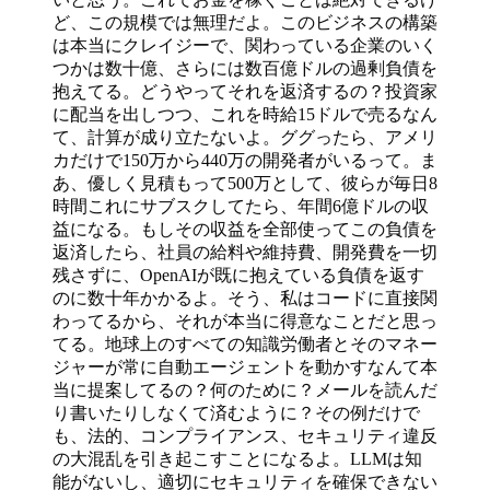
ど、この規模では無理だよ。このビジネスの構築
は本当にクレイジーで、関わっている企業のいく
つかは数十億、さらには数百億ドルの過剰負債を
抱えてる。どうやってそれを返済するの？投資家
に配当を出しつつ、これを時給15ドルで売るなん
て、計算が成り立たないよ。ググったら、アメリ
カだけで150万から440万の開発者がいるって。ま
あ、優しく見積もって500万として、彼らが毎日8
時間これにサブスクしてたら、年間6億ドルの収
益になる。もしその収益を全部使ってこの負債を
返済したら、社員の給料や維持費、開発費を一切
残さずに、OpenAIが既に抱えている負債を返す
のに数十年かかるよ。そう、私はコードに直接関
わってるから、それが本当に得意なことだと思っ
てる。地球上のすべての知識労働者とそのマネー
ジャーが常に自動エージェントを動かすなんて本
当に提案してるの？何のために？メールを読んだ
り書いたりしなくて済むように？その例だけで
も、法的、コンプライアンス、セキュリティ違反
の大混乱を引き起こすことになるよ。LLMは知
能がないし、適切にセキュリティを確保できない