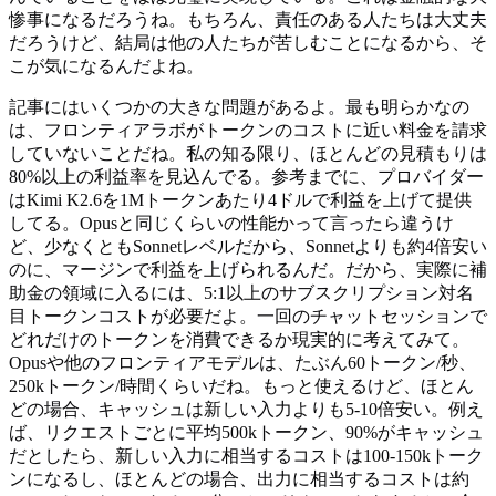
惨事になるだろうね。もちろん、責任のある人たちは大丈夫
だろうけど、結局は他の人たちが苦しむことになるから、そ
こが気になるんだよね。
記事にはいくつかの大きな問題があるよ。最も明らかなの
は、フロンティアラボがトークンのコストに近い料金を請求
していないことだね。私の知る限り、ほとんどの見積もりは
80%以上の利益率を見込んでる。参考までに、プロバイダー
はKimi K2.6を1Mトークンあたり4ドルで利益を上げて提供
してる。Opusと同じくらいの性能かって言ったら違うけ
ど、少なくともSonnetレベルだから、Sonnetよりも約4倍安い
のに、マージンで利益を上げられるんだ。だから、実際に補
助金の領域に入るには、5:1以上のサブスクリプション対名
目トークンコストが必要だよ。一回のチャットセッションで
どれだけのトークンを消費できるか現実的に考えてみて。
Opusや他のフロンティアモデルは、たぶん60トークン/秒、
250kトークン/時間くらいだね。もっと使えるけど、ほとん
どの場合、キャッシュは新しい入力よりも5-10倍安い。例え
ば、リクエストごとに平均500kトークン、90%がキャッシュ
だとしたら、新しい入力に相当するコストは100-150kトーク
ンになるし、ほとんどの場合、出力に相当するコストは約