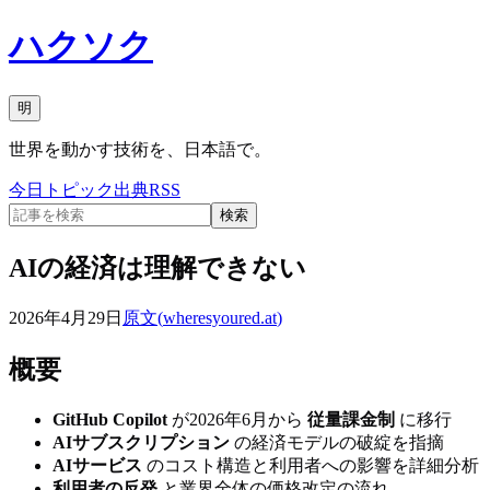
ハクソク
明
世界を動かす技術を、日本語で。
今日
トピック
出典
RSS
検索
AIの経済は理解できない
2026年4月29日
原文(
wheresyoured.at
)
概要
GitHub Copilot
が2026年6月から
従量課金制
に移行
AIサブスクリプション
の経済モデルの破綻を指摘
AIサービス
のコスト構造と利用者への影響を詳細分析
利用者の反発
と業界全体の価格改定の流れ