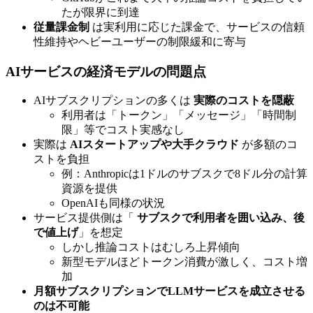
たが限界に到達
従量課金制
は実利用に応じた課金で、サービスの信頼
性維持やヘビーユーザーの制限緩和に寄与
AIサービスの経済モデルの問題点
AIサブスクリプションの多くは
実際のコストを隠蔽
利用者は「トークン」「メッセージ」「時間制
限」等でコスト実感なし
実際は
AIスタートアップや大手クラウド
が多額のコ
ストを負担
例：Anthropicは1ドルのサブスクで8ドル分の計算
資源を提供
OpenAIも同様の状況
サービス提供側は「
サブスクで利用者を囲い込み、後
で値上げ
」を想定
しかし推論コストはむしろ上昇傾向
新型モデルほどトークン消費が激しく、コスト増
加
月額サブスクリプションでLLMサービスを成立させる
のは不可能