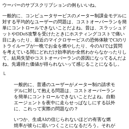
ウーバーのサブスクリプションの例もいいね。
一般的に、コンピュータサービスのメーター制課金モデルに
対する平均的なユーザーの問題は、コストオーバーランを簡
単にコントロールできないことだよね。昔は、スラッシュド
ットやDDoS攻撃を受けたときにホスティングコストで痛い
目にあったり、最近のマイクロサービスの恐怖体験でCIのリ
トライループが一晩でお金を燃やしたり、今のAIでは質問
を考えている間にどれだけ効率的か全然わからなかったりし
て、結局失望やコストオーバーランの原因になってるんだよ
ね。先週得た価値が得られないって感じることになるし。
└
一般的に、普通のユーザーがメーター制の請求モ
デルに対して抱える問題は、コストオーバーラン
を簡単にコントロールできないことだよね。自動
エージェントを夜中に走らせっぱなしにする以外
に、これって実際の問題なの？
いつか、生成AIの信じられないほどの有害な燃
焼率が彼らに追いつくことになるだろう。それが