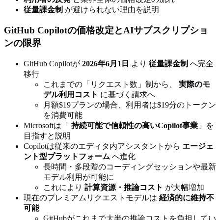
従量課金制
が避けられない理由を説明
GitHub Copilotの価格改定とAIサブスクリプショ
ンの限界
GitHub Copilotが
2026年6月1日
より
従量課金制
へ完全
移行
これまでの「リクエスト数」制から、
実際のモ
デル利用コスト
に基づく請求へ
月額$19プランの場合、利用者は$19分のトークン
を消費可能
Microsoftは「
持続可能で信頼性の高いCopilot事業
」を
目指すと説明
Copilotは従来のエディタ内アシスタントから
エージェ
ント型プラットフォーム
へ進化
長時間・多段階のコーディングセッションや最新
モデル利用が可能に
これにより
計算資源・推論コスト
が大幅増加
現在のプレミアムリクエストモデルは
経済的に維持不
可能
GitHubがこれまで大半の推論コストを負担してい