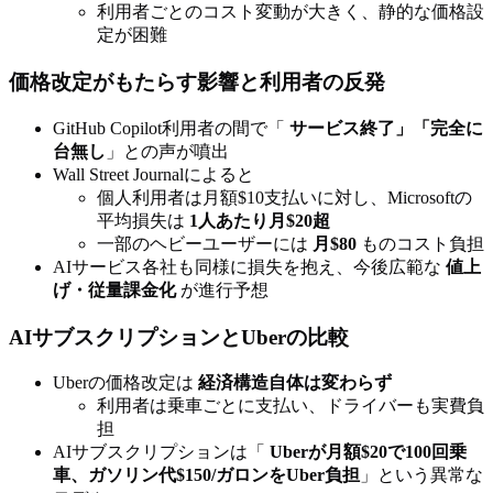
利用者ごとのコスト変動が大きく、静的な価格設
定が困難
価格改定がもたらす影響と利用者の反発
GitHub Copilot利用者の間で「
サービス終了」「完全に
台無し
」との声が噴出
Wall Street Journalによると
個人利用者は月額$10支払いに対し、Microsoftの
平均損失は
1人あたり月$20超
一部のヘビーユーザーには
月$80
ものコスト負担
AIサービス各社も同様に損失を抱え、今後広範な
値上
げ・従量課金化
が進行予想
AIサブスクリプションとUberの比較
Uberの価格改定は
経済構造自体は変わらず
利用者は乗車ごとに支払い、ドライバーも実費負
担
AIサブスクリプションは「
Uberが月額$20で100回乗
車、ガソリン代$150/ガロンをUber負担
」という異常な