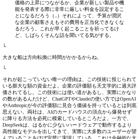
価格の上昇につながるか、企業が新しい製品や機
能を発表する際に非常に厳しい料金を設定するこ
とになるだろう（..）それによって、予算が潤沢
な企業の顧客さえもその費用を正当化できなくな
るだろう。これが早く起こることを祈ってるけ
ど、しばらくそんな話を聞いてる気がする。
└
大きな船は方向転換に時間がかかるからね。
└
それが起こっていない唯一の理由は、この技術に投じられて
いる膨大な額の資金だよ。企業の評価額も天文学的に過大評
価されてるし。この技術には使い道があるし、実際にかなり
の数があるんだけど、ChatGPTやClaudeの使い方ではOpenAI
やAnthropicが今の評価額に見合う価値を持っているとは到底
思えない。両社は、AIのカードハウスの頂点から爆発せず
に降りる方法を必死に模索しているところだよ。一方で、
DeepSeekは、はるかに少ないハードウェアで動作するより
高性能なモデルを出してきて、実際に大多数のユーザーが望
んでいることをほぼ完璧に実現している。これは金融的な大