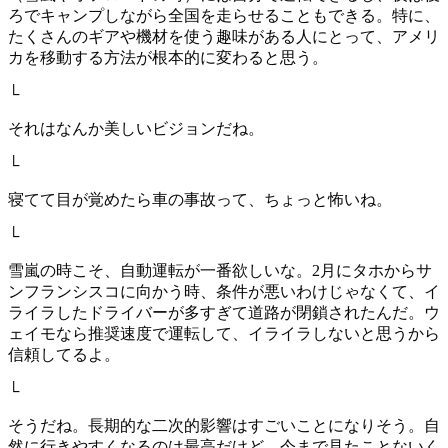
ろでキャンプしながら全国を走らせることもできる。特に、
たくさんのギアや機材を使う趣味がある人にとって、アメリ
カを移動する方法が根本的に変わると思う。
└
それはなんか美しいビジョンだね。
└
寝てて目が覚めたら車の事故って、ちょっと怖いね。
└
雪嵐の時こそ、自動運転が一番欲しいな。2月にタホからサ
ンフランシスコに向かう時、条件が悪いわけじゃなくて、イ
ライラしたドライバーが多すぎて道路が閉鎖されたんだ。ウ
ェイモなら推奨速度で運転して、イライラしないと思うから
信頼してるよ。
└
そうだね。長期的な二次的影響はすごいことになりそう。自
然に行きやすくなるのは最高だけど、今まで見たことないく