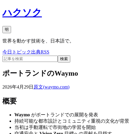
ハクソク
明
世界を動かす技術を、日本語で。
今日
トピック
出典
RSS
検索
ポートランドのWaymo
2026年4月29日
原文(
waymo.com
)
概要
Waymo
がポートランドでの展開を発表
持続可能な都市設計とコミュニティ重視の文化が背景
当初は手動運転で市街地の学習を開始
交通安全と
Vision Zero
目標への貢献を目指す