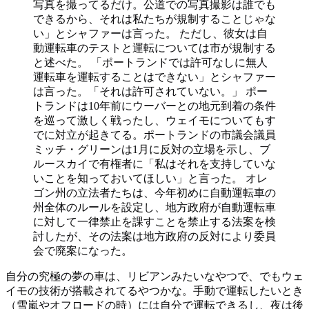
写真を撮ってるだけ。公道での写真撮影は誰でも
できるから、それは私たちが規制することじゃな
い」とシャファーは言った。 ただし、彼女は自
動運転車のテストと運転については市が規制する
と述べた。 「ポートランドでは許可なしに無人
運転車を運転することはできない」とシャファー
は言った。「それは許可されていない。」 ポー
トランドは10年前にウーバーとの地元到着の条件
を巡って激しく戦ったし、ウェイモについてもす
でに対立が起きてる。ポートランドの市議会議員
ミッチ・グリーンは1月に反対の立場を示し、ブ
ルースカイで有権者に「私はそれを支持していな
いことを知っておいてほしい」と言った。 オレ
ゴン州の立法者たちは、今年初めに自動運転車の
州全体のルールを設定し、地方政府が自動運転車
に対して一律禁止を課すことを禁止する法案を検
討したが、その法案は地方政府の反対により委員
会で廃案になった。
自分の究極の夢の車は、リビアンみたいなやつで、でもウェ
イモの技術が搭載されてるやつかな。手動で運転したいとき
（雪嵐やオフロードの時）には自分で運転できるし、夜は後