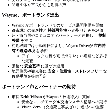
関連団体や市長からも期待の声
Waymo、ポートランド進出
Waymo
がポートランドでのサービス展開準備を開始
都市設計の先進性と
持続可能性
への取り組みを評価
州・市当局やコミュニティパートナーと連携し、
規制
整備
を推進
初期段階では手動運転により、Waymo Driverが
市内特
有の道路環境
を学習
アイコニックな橋や雨で滑りやすい道路など多様
な景観
厳格な
安全基準
に基づき運用
地元住民や観光客に
安全・信頼性・ストレスフリー
な
移動手段を提供予定
ポートランド市とパートナーの期待
市長
Keith Wilson
がWaymoの技術導入に賛同
安全なマルチモーダル交通システム構築への期待
Vision Zero
（交通死亡事故ゼロ）達成への重要