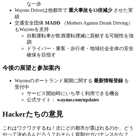
な一歩
Waymo Driverは他都市で
重大事故を13倍減少
させた実
績
交通安全団体
MADD
（Mothers Against Drunk Driving）
もWaymoを支持
自動運転車が飲酒運転撲滅に貢献する可能性を強
調
ドライバー・乗客・歩行者・地域社会全体の安全
確保を目指す
今後の展望と参加案内
Waymoのポートランド展開に関する
最新情報登録
を
受付中
サービス開始時にいち早く利用できる機会
公式サイト：
waymo.com/updates
Hackerたちの意見
これはワクワクするね！次にどの都市が選ばれるのか、どう
やって決めるんだろう？おそらく規制やガバナンスかな？