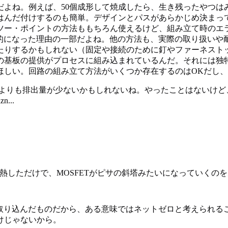
だよね。例えば、50個成形して焼成したら、生き残ったやつは
はんだ付けするのも簡単。デザインとパスがあらかじめ決まっ
ツー・ポイントの方法ももちろん使えるけど、組み立て時のエ
般的になった理由の一部だよね。他の方法も、実際の取り扱いや
たりするかもしれない（固定や接続のために釘やファーネスト
の基板の提供がプロセスに組み込まれているんだ。それには独
ほしい。回路の組み立て方法がいくつか存在するのはOKだし
アよりも排出量が少ないかもしれないね。やったことはないけど
zn...
熱しただけで、MOSFETがピサの斜塔みたいになっていくの
ら取り込んだものだから、ある意味ではネットゼロと考えられる
けじゃないから。