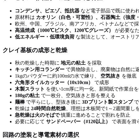
コンデンサ、ピエゾ、抵抗器
など電子部品で既に使わ
原材料は
カオリン（白色・可塑性）、石器陶土（強度
欧州、中国、ブラジル、南アフリカ、ベトナムなどで採
高温焼成（1000℃ビスク、1200℃グレーズ）
が必要なた
低エネルギー・低環境負荷
な製法として、オーストリアの陶芸家
クレイ基板の成形と乾燥
秋の乾燥した時期に
地元の粘土
を採取
キッチン用コランダー
で異物除去し、廃棄物は自然に
1kgのパウダーに約100mlの水で練り、
空気抜き
を徹底
六角形タイルカッター（10x10cm）
で成形
木製スラット
を使い1cm厚に均一化、新聞紙で作業台
180gの粘土
で一枚分、空気抜きと形を整える
麺棒
で平らにし、型抜き後に
3Dプリント製スタンプ
で
乾燥は
24時間自然乾燥
、理想は木板間で1～2週間重し
急乾燥は火のそばで
慎重に進めることで割れを防止
必要に応じて
サンドペーパー（#120以上）
で表面を滑
回路の塗装と導電素材の選択