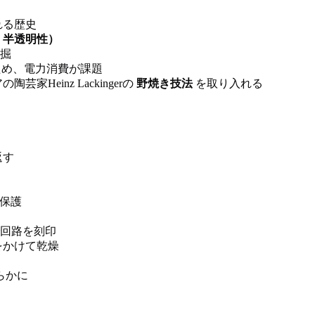
れる歴史
・半透明性）
掘
め、電力消費が課題
Heinz Lackingerの
野焼き技法
を取り入れる
返す
を保護
回路を刻印
をかけて乾燥
らかに