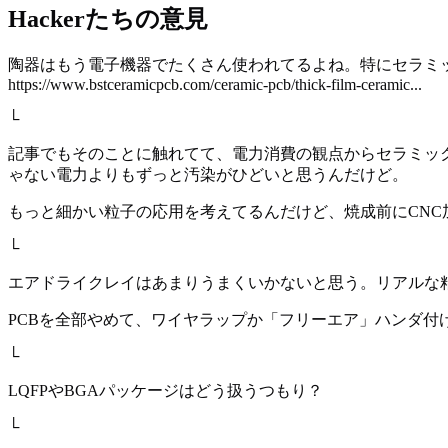
Hackerたちの意見
陶器はもう電子機器でたくさん使われてるよね。特にセラミ
https://www.bstceramicpcb.com/ceramic-pcb/thick-film-ceramic...
└
記事でもそのことに触れてて、電力消費の観点からセラミッ
ゃない電力よりもずっと汚染がひどいと思うんだけど。
もっと細かい粒子の応用を考えてるんだけど、焼成前にCN
└
エアドライクレイはあまりうまくいかないと思う。リアルな
PCBを全部やめて、ワイヤラップか「フリーエア」ハンダ付
└
LQFPやBGAパッケージはどう扱うつもり？
└