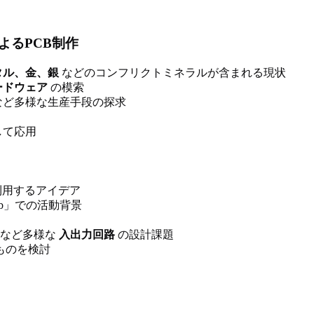
よるPCB制作
タル、金、銀
などのコンフリクトミネラルが含まれる現状
ードウェア
の模索
など多様な生産手段の探求
して応用
利用するアイデア
Lab」での活動背景
御など多様な
入出力回路
の設計課題
ものを検討