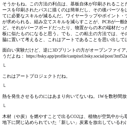
そうかもね。この方法の利点は、基板自体が印刷されること
ースを印刷されたパスに描くのは簡単だし、その後パーツを
てに必要なスキルが減るんだ。ワイヤーラップやポイント・
が求められる。組み立てスキルを減らすことが、PCBが一
ど。それがパーフボードだったり、物置からの木の端材だっ
板に似たものになると思う。でも、この粘土の方法では、そ
脇に置いて考えると、これはアートであることを思い出して
面白い実験だけど、逆に3Dプリントの方がオープンファイ
うだよね： https://bsky.app/profile/castpixel.bsky.social/post/3mf52a
└
これはアートプロジェクトだね。
└
熱を発生させるものにはあまり向いてないね。1Wを数秒間放
└
木材（や炭）を燃やすことで出るCO2は、植物が空気中か
地下に閉じ込められていた「新しい」炭素を放出しているわ