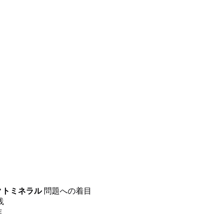
クトミネラル
問題への着目
践
作