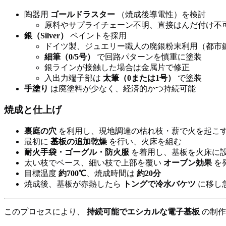
陶器用
ゴールドラスター
（焼成後導電性）を検討
原料やサプライチェーン不明、直接はんだ付け不
銀（Silver）
ペイントを採用
ドイツ製、ジュエリー職人の廃銀粉末利用（都市
細筆（0/5号）
で回路パターンを慎重に塗装
銀ラインが接触した場合は金属片で修正
入出力端子部は
太筆（0または1号）
で塗装
手塗り
は廃塗料が少なく、経済的かつ持続可能
焼成と仕上げ
裏庭の穴
を利用し、現地調達の枯れ枝・薪で火を起こ
最初に
基板の追加乾燥
を行い、火床を組む
耐火手袋・ゴーグル・防火服
を着用し、基板を火床に
太い枝でベース、細い枝で上部を覆い
オーブン効果
を
目標温度
約700℃
、焼成時間は
約20分
焼成後、基板が赤熱したら
トングで冷水バケツ
に移し
このプロセスにより、
持続可能でエシカルな電子基板
の制作