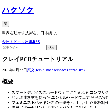
ハクソク
明
世界を動かす技術を、日本語で。
今日
トピック
出典
RSS
検索
クレイPCBチュートリアル
2026年4月27日
原文(
feministhackerspaces.cargo.site
)
概要
スマートデバイスのハードウェアに含まれる
コンフリ
地元調達素材を使った
エシカルハードウェア
開発の実
フェミニストハッキング
の手法を活用した回路基板制
陶器（ポーセリン）
を基板素材として選択・活用