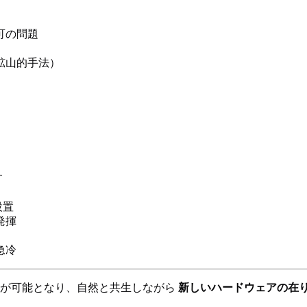
可の問題
鉱山的手法）
す
設置
発揮
急冷
が可能となり、自然と共生しながら
新しいハードウェアの在