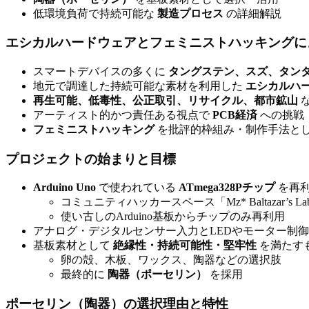
低環境負荷で持続可能な
製造プロセス
の詳細解説
エシカルハードウェアとフェミニストハッキングに
スマートデバイスの多くに
タングステン、スズ、タン
地元で調達した持続可能な素材を利用した
エシカルハ
再生可能、低毒性、公正取引、リサイクル、都市鉱山
アーティスト的かつ責任ある視点で
PCB経済
への挑戦
フェミニストハッキング
を批評的枠組み・制作手法と
プロジェクトの始まりと目標
Arduino Uno
で使われている
ATmega328Pチップ
を再
コミュニティハッカースペース「Mz* Baltazar’s 
使い古しのArduino基板からチップのみ再利用
アナログ・デジタルセンサー入力とLEDやモーター制
基板素材として
絶縁性・持続可能性・堅牢性
を満たす
卵の殻、木板、ワックス、陶器などの選択肢
最終的に
陶器（ポーセリン）
を採用
ポーセリン（陶器）の選択理由と特性