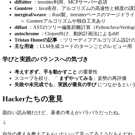
diffsitter
：treesitter利用、MCPサーバー必須
Gumtree
：Java依存、アルゴリズムの高速性と精度の課
mergiraf/weave
：Rust製、treesitterベースのマージドラ
Gumtreeアルゴリズムや独自工夫あり
diffast
：ASTのツリー編集距離計算（Python/Java/Verilog/F
autochrome
：Clojure向け、動的計画法によるdiff
Tristan Humeの記事
：ツリーディフアルゴリズム設計
主な用途
：LLM生成コードのターンごとのレビュー用
学びと実践のバランスへの気づき
考えすぎず、手を動かすこと
の重要性
スコープを絞り、「
まずやってみる
」姿勢の再評価
失敗や未完成でも、実践が最良の学び
につながるとい
Hackerたちの意見
面白い読み物だけど、著者の考えがバラバラだったね。
└
自分の考えを教えてもらいたいって言ってるようなもんだね