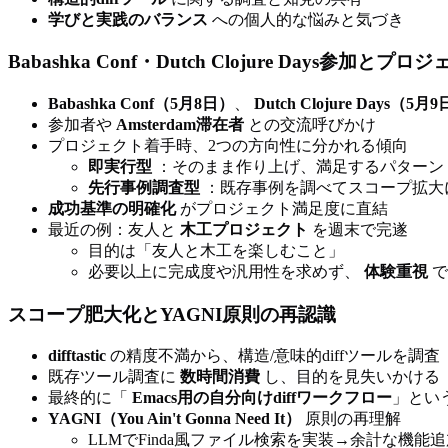
学びと実践のバランス
への個人的な悩みと気づき
Babashka Conf・Dutch Clojure Days参加と
Babashka Conf（5月8日）
、
Dutch Clojure Days（5月
参加者や
Amsterdam滞在者
との交流呼びかけ
プロジェクト着手時、2つの方向性に分かれる傾向
即実行型
：そのまま作り上げ、満足するパターン
先行事例調査型
：既存事例を調べてスコープ拡大
成功基準の明確化
がプロジェクト満足度に直結
最近の例：友人と
木工プロジェクト
を週末で完遂
目的は「友人と木工を楽しむこと」
必要以上に完成度や汎用性を求めず、
体験重視
で
スコープ肥大化とYAGNI原則の再認識
difftastic
の精度不満から、構造/意味的diffツールを調査
既存ツール調査に
数時間消費
し、目的を見失いかける
最終的に「
Emacs用の自分向けdiffワークフロー
」とい
YAGNI（You Ain't Gonna Need It）
原則の再理解
LLMでFinda風ファイル検索を実装→余計な機能