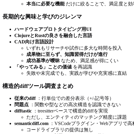
本当に必要な機能
だけに絞ることで、満足度と効
長期的な興味と学びのジレンマ
ハードウェアプロトタイピング用UI
ClojureとRustの良さを融合した言語
CAD向け言語設計
いずれもリサーチや試作に多大な時間を投入
成果物に至らず、知識習得だけが進行
成功基準が曖昧
なため、満足感が得にくい
「やってみる」ことの価値
を再認識
失敗や未完成でも、実践が学びや充実感に直結
構造的diffツール調査まとめ
従来のdiff
：行単位での差分表示（+/-記号等）
問題点
：関数や型などの高次構造を認識できない
difftastic
：treesitterベースで構造的diffを実現
ただし、エンティティのマッチング精度に課題
semanticdiff.com
：VSCodeプラグイン・Webアプリで高精度なs
コードライブラリの提供は無し