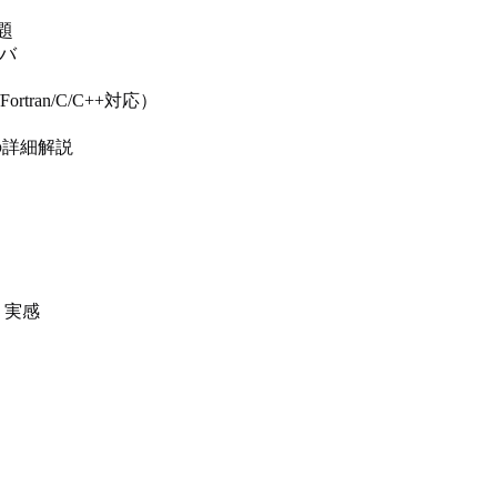
題
イバ
ortran/C/C++対応）
の詳細解説
う実感
。