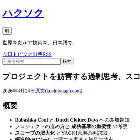
ハクソク
明
世界を動かす技術を、日本語で。
今日
トピック
出典
RSS
検索
プロジェクトを妨害する過剰思考、ス
2026年4月24日
原文(
kevinlynagh.com
)
概要
Babashka Conf
と
Dutch Clojure Days
への参加告知
プロジェクトの進め方と
成功基準の重要性
の考察
スコープの肥大化
とYAGNI原則の再認識
構造的diffツール
に関する調査と知見の共有