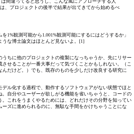
ては間違ってると思うし、こんな風にアプローチする人
ーは、プロジェクトの後半で結果が出てきてから始めるべ
1%観測可能から1.001%観測可能にするにはどうするか」
うな博士論文はほとんど見ないよ。[1]
のうちに他のプロジェクトの複製になっちゃうか、先にリサー
成させることが一番大事だって気づくことかもしれない。（こ
なんだけど。）でも、既存のものを少しだけ改良する研究に
モデル化する過程で、動作するソフトウェアがない状態でほと
ね。自分やユーザーが欲しがる機能を省いちゃうと、コードの
う。これをうまくやるためには、どれだけその分野を知ってい
ムーズに進められるのに、無駄な手間をかけちゃうことにな