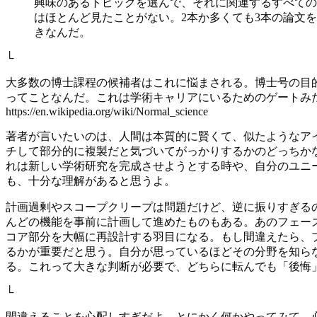
興味のあるトピックを選んで、それに関連するすべての
はほとんど見たことがない。2本か多くても3本の論文
きなんだ。
└
大多数の博士課程の候補者はこれに悩まされる。博士号の目的
ってことなんだ。これは学術キャリアにいるためのゲートみた
https://en.wikipedia.org/wiki/Normal_science
著者が言いたいのは、人間は本質的に賢くて、似たようなア
チして部分的に複製だと気づいてがっかりするかのどっちか
れは新しい学術研究を完成させようとする時や、自分のユニ
も、十分な理解があると思うよ。
計画過剰やスコープクリープは問題だけど、逆に振りすぎる
んどの機能を事前に計画して進めたものもある。あのフェー
コア部分を大幅に再設計する羽目になる。もし間違えたら、
るかが重要だと思う。自分が思っているほどその分野を知ら
る。これって大きな判断が必要で、どちらに転んでも「後悔
└
間違えることを心配しすぎだよ。とにかく何かやってみて、