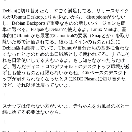
└
Debianに切り替えたら、すごく満足してる。リリースサイク
ルがUbuntu Desktopよりも少ないから、 disruptionsが少ない
し、Debian Backportsで重要なものの新しいバージョンを簡
単に選べる。FlatpakもDebianで使えるよ。Linux Mintは、基
本的にUbuntuから最悪のCanonicalの要素（Snapとか）を取り
除いた形で評価されてる。彼らはメインのものとは別に
Debian版も維持していて、Ubuntuが自分たちの基盤に合わな
くなったときのための出口戦略として使われてる。すでにそ
れを日常使いしてる人もいるよ。もし知らなかったらだけ
ど、選んだディストロのデフォルトのデスクトップ環境が必
ずしも使うものとは限らないからね。Gtkベースのデスクト
ップが耐えられなくなったときにKDE Plasmaに切り替えた
けど、それ以降は戻ってないよ。
└
スナップは使わない方がいいよ。赤ちゃんをお風呂の水と一
緒に捨てる必要はないから。
└