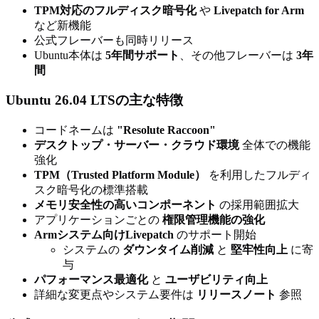
TPM対応のフルディスク暗号化
や
Livepatch for Arm
など新機能
公式フレーバーも同時リリース
Ubuntu本体は
5年間サポート
、その他フレーバーは
3年
間
Ubuntu 26.04 LTSの主な特徴
コードネームは
"Resolute Raccoon"
デスクトップ・サーバー・クラウド環境
全体での機能
強化
TPM（Trusted Platform Module）
を利用したフルディ
スク暗号化の標準搭載
メモリ安全性の高いコンポーネント
の採用範囲拡大
アプリケーションごとの
権限管理機能の強化
Armシステム向けLivepatch
のサポート開始
システムの
ダウンタイム削減
と
堅牢性向上
に寄
与
パフォーマンス最適化
と
ユーザビリティ向上
詳細な変更点やシステム要件は
リリースノート
参照