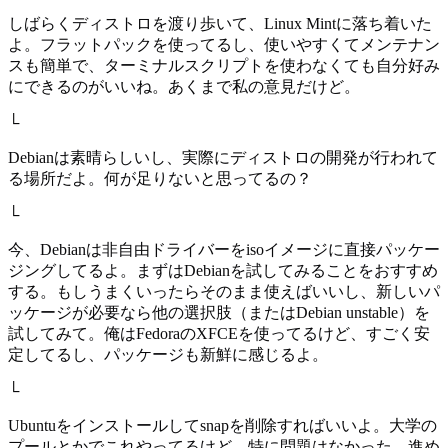
しばらくディストロを渡り歩いて、Linux Mintに落ち着いた
よ。フラットパックを使ってるし、使いやすくてメンテナン
スも簡単で、ターミナルスクリプトを使わなくても自分好み
にできるのがいいね。あくまで私の意見だけど。
└
Debianは素晴らしいし、実際にディストロの開発が行われて
る場所だよ。何が足りないと思ってるの？
└
今、Debianは非自由ドライバーをisoイメージに直接パッケー
ジングしてるよ。まずはDebianを試してみることをおすすめ
する。もしうまくいったらそのまま使えばいいし、新しいパ
ッケージが必要なら他の選択肢（またはDebian unstable）を
試してみて。俺はFedoraのXFCEを使ってるけど、すごく安
定してるし、パッケージも新鮮に感じるよ。
└
Ubuntuをインストールしてsnapを削除すればいいよ。大学の
プールとかでこれやってるけど、特に問題はなかった。進め