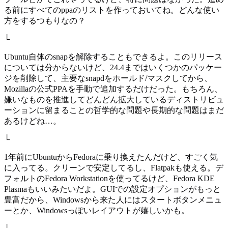
る前にすべてのppaのリストを作っておいてね。どんな使い
方をするつもりなの？
└
Ubuntu自体のsnapを解除することもできるよ。このリリース
については分からないけど、24.4まではいくつかのパッケー
ジを削除して、主要なsnapdをホールド/マスクしてから、
Mozillaの公式PPAを手動で追加するだけだった。もちろん、
嫌いなものを推進してどんどん拡大しているディストリビュ
ーションに留まることの哲学的な問題や長期的な問題はまだ
あるけどね…。
└
1年前にUbuntuからFedoraに乗り換えたんだけど、すごく気
に入ってる。クリーンで安定してるし、Flatpakも使える。デ
フォルトのFedora Workstationを使ってるけど、Fedora KDE
Plasmaもいいみたいだよ。GUIでの設定オプションがもっと
豊富だから、Windowsから来た人にはスタートボタンメニュ
ーとか、Windowsっぽいレイアウトが嬉しいかも。