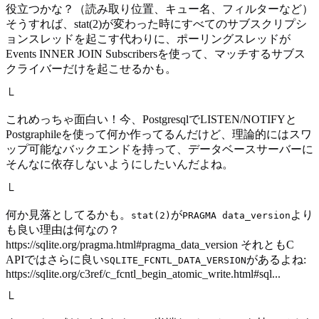
役立つかな？（読み取り位置、キュー名、フィルターなど）
そうすれば、stat(2)が変わった時にすべてのサブスクリプシ
ョンスレッドを起こす代わりに、ポーリングスレッドが
Events INNER JOIN Subscribersを使って、マッチするサブス
クライバーだけを起こせるかも。
└
これめっちゃ面白い！今、PostgresqlでLISTEN/NOTIFYと
Postgraphileを使って何か作ってるんだけど、理論的にはスワ
ップ可能なバックエンドを持って、データベースサーバーに
そんなに依存しないようにしたいんだよね。
└
何か見落としてるかも。
が
より
stat(2)
PRAGMA data_version
も良い理由は何なの？
https://sqlite.org/pragma.html#pragma_data_version それともC
APIではさらに良い
があるよね:
SQLITE_FCNTL_DATA_VERSION
https://sqlite.org/c3ref/c_fcntl_begin_atomic_write.html#sql...
└