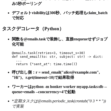
み5秒ポーリング
デフォルトvisibilityは300秒、バッチ処理もclaim_batch
で対応
タスクデコレータ（Python）
関数を@emails.taskで装飾し、直接enqueueせずジョブ
化可能
@emails.task(retries=3, timeout_s=30)

def send_email(to: str, subject: str) -> dict:

  ...

呼び出し側：r = send_email("alice@example.com",
"Hi")、r.get(timeout=10)で結果取得
ワーカーはpython -m honker worker myapp.tasks:db --
queue=emails --concurrency=4で起動
*
定期タスクは@emails.periodic_task(crontab("0 3 * *
"))
で実装