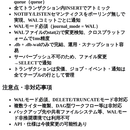
queue（queue）
全てトランザクション内INSERTでアトミック
NOTIFY/LISTENセマンティクスをポーリング無しで
実現、WALコミットごとに通知
WALモード必須（journal_mode = WAL）
WALファイルのstat(2)で変更検知、クロスプラットフ
ォームで1ms精度
.db + .db-walのみで完結、運用・スナップショット容
易
サーバープッシュ不可のため、ファイル変更
→SELECTで通知
トランザクションは安価、ジョブ・イベント・通知は
全てテーブルの行として管理
注意点・非対応事項
WALモード必須、DELETE/TRUNCATEモード非対応
複数ライター複製、DAG型ワークフロー等は非対応
バックアップ先や共有ファイルシステム等、WALモー
ド非推奨環境では利用不可
API・仕様は今後変更の可能性あり