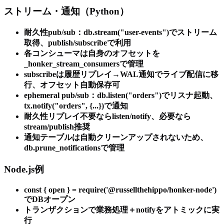
ストリーム・通知（Python）
耐久性pub/sub：db.stream("user-events")でストリーム
取得、publish/subscribeで利用
各コンシューマは自身のオフセットを
_honker_stream_consumersで管理
subscribeは履歴リプレイ→WAL通知でライブ配信に移
行、オフセット自動保存可
ephemeral pub/sub：db.listen("orders")でリスナ起動、
tx.notify("orders", {...})で通知
耐久性リプレイ不要ならlisten/notify、必要なら
stream/publish推奨
通知テーブルは自動クリーンアップされないため、
db.prune_notificationsで管理
Node.js例
const { open } = require('@russellthehippo/honker-node')
でDBオープン
トランザクションで業務処理＋notifyをアトミックに実
行