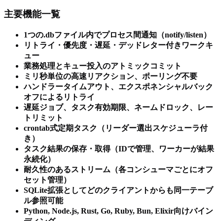
主要機能一覧
1つの.dbファイル内でプロセス間通知（notify/listen）
リトライ・優先度・遅延・デッドレター付きワークキ
ュー
業務処理とキュー投入のアトミックコミット
ミリ秒単位の高速リアクション、ポーリング不要
ハンドラータイムアウト、エクスポネンシャルバック
オフによるリトライ
遅延ジョブ、タスク有効期限、ネームドロック、レー
トリミット
crontab式定期タスク（リーダー選出スケジューラ付
き）
タスク結果の保存・取得（IDで管理、ワーカーが結果
永続化）
耐久性のあるストリーム（各コンシューマごとにオフ
セット管理）
SQLite拡張としてどのクライアントからも同一テーブ
ル参照可能
Python, Node.js, Rust, Go, Ruby, Bun, Elixir向けバイン