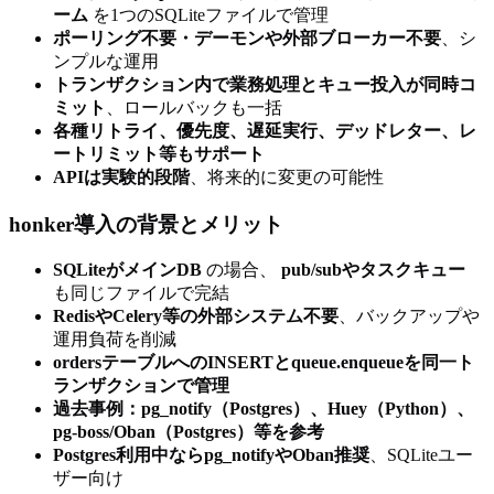
ーム
を1つのSQLiteファイルで管理
ポーリング不要・デーモンや外部ブローカー不要
、シ
ンプルな運用
トランザクション内で業務処理とキュー投入が同時コ
ミット
、ロールバックも一括
各種リトライ、優先度、遅延実行、デッドレター、レ
ートリミット等もサポート
APIは実験的段階
、将来的に変更の可能性
honker導入の背景とメリット
SQLiteがメインDB
の場合、
pub/subやタスクキュー
も同じファイルで完結
RedisやCelery等の外部システム不要
、バックアップや
運用負荷を削減
ordersテーブルへのINSERTとqueue.enqueueを同一ト
ランザクションで管理
過去事例：pg_notify（Postgres）、Huey（Python）、
pg-boss/Oban（Postgres）等を参考
Postgres利用中ならpg_notifyやOban推奨
、SQLiteユー
ザー向け