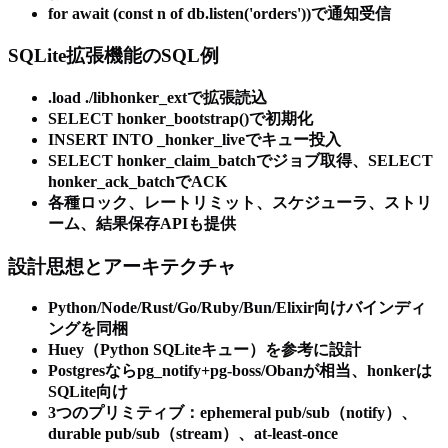
for await (const n of db.listen('orders'))で通知受信
SQLite拡張機能のSQL例
.load ./libhonker_extで拡張読込
SELECT honker_bootstrap()で初期化
INSERT INTO _honker_liveでキュー投入
SELECT honker_claim_batchでジョブ取得、SELECT
honker_ack_batchでACK
各種ロック、レートリミット、スケジューラ、ストリ
ーム、結果保存APIも提供
設計思想とアーキテクチャ
Python/Node/Rust/Go/Ruby/Bun/Elixir向けバインディ
ングを同梱
Huey（Python SQLiteキュー）を参考に設計
Postgresならpg_notify+pg-boss/Obanが相当、honkerは
SQLite向け
3つのプリミティブ：ephemeral pub/sub（notify）、
durable pub/sub（stream）、at-least-once