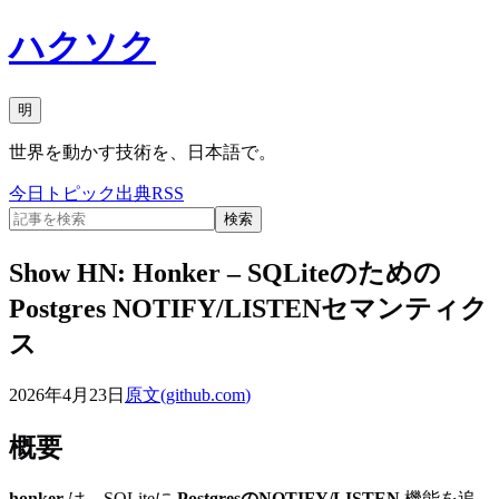
ハクソク
明
世界を動かす技術を、日本語で。
今日
トピック
出典
RSS
検索
Show HN: Honker – SQLiteのための
Postgres NOTIFY/LISTENセマンティク
ス
2026年4月23日
原文(
github.com
)
概要
honker
は、SQLiteに
PostgresのNOTIFY/LISTEN
機能を追