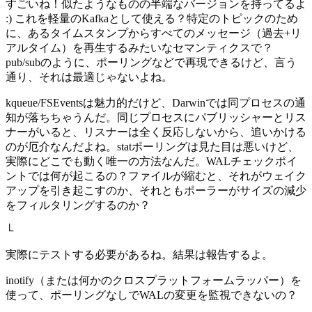
すごいね！似たようなものの半端なバージョンを持ってるよ
:) これを軽量のKafkaとして使える？特定のトピックのため
に、あるタイムスタンプからすべてのメッセージ（過去+リ
アルタイム）を再生するみたいなセマンティクスで？
pub/subのように、ポーリングなどで再現できるけど、言う
通り、それは最適じゃないよね。
kqueue/FSEventsは魅力的だけど、Darwinでは同プロセスの通
知が落ちちゃうんだ。同じプロセスにパブリッシャーとリス
ナーがいると、リスナーは全く反応しないから、追いかける
のが厄介なんだよね。statポーリングは見た目は悪いけど、
実際にどこでも動く唯一の方法なんだ。WALチェックポイ
ントでは何が起こるの？ファイルが縮むと、それがウェイク
アップを引き起こすのか、それともポーラーがサイズの減少
をフィルタリングするのか？
└
実際にテストする必要があるね。結果は報告するよ。
inotify（または何かのクロスプラットフォームラッパー）を
使って、ポーリングなしでWALの変更を監視できないの？