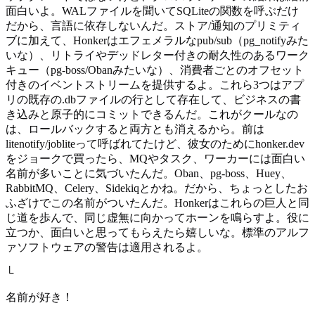
面白いよ。WALファイルを聞いてSQLiteの関数を呼ぶだけ
だから、言語に依存しないんだ。ストア/通知のプリミティ
ブに加えて、Honkerはエフェメラルなpub/sub（pg_notifyみた
いな）、リトライやデッドレター付きの耐久性のあるワーク
キュー（pg-boss/Obanみたいな）、消費者ごとのオフセット
付きのイベントストリームを提供するよ。これら3つはアプ
リの既存の.dbファイルの行として存在して、ビジネスの書
き込みと原子的にコミットできるんだ。これがクールなの
は、ロールバックすると両方とも消えるから。前は
litenotify/jobliteって呼ばれてたけど、彼女のためにhonker.dev
をジョークで買ったら、MQやタスク、ワーカーには面白い
名前が多いことに気づいたんだ。Oban、pg-boss、Huey、
RabbitMQ、Celery、Sidekiqとかね。だから、ちょっとしたお
ふざけでこの名前がついたんだ。Honkerはこれらの巨人と同
じ道を歩んで、同じ虚無に向かってホーンを鳴らすよ。役に
立つか、面白いと思ってもらえたら嬉しいな。標準のアルフ
ァソフトウェアの警告は適用されるよ。
└
名前が好き！