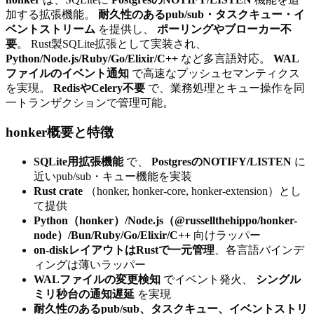
加する拡張機能。
耐久性のあるpub/sub・タスクキュー・イ
ベントストリーム
を提供し、
ポーリングやブローカー不
要
。 Rust製SQLite拡張として実装され、
Python/Node.js/Ruby/Go/Elixir/C++
など多言語対応。
WAL
ファイルのイベント通知
で高速なプッシュセマンティクス
を実現。
RedisやCelery不要
で、業務処理とキュー操作を同
一トランザクションで管理可能。
honker概要と特徴
SQLite用拡張機能
で、
PostgresのNOTIFY/LISTEN
に
近いpub/sub・キュー機能を実装
Rust crate
（honker, honker-core, honker-extension）とし
て提供
Python（honker）/Node.js（@russellthehippo/honker-
node）/Bun/Ruby/Go/Elixir/C++
向けラッパー
on-diskレイアウトはRustで一元管理
、各言語バインデ
ィングは薄いラッパー
WALファイルの変更検知
でイベント発火、
シングル
ミリ秒台の通知遅延
を実現
耐久性のあるpub/sub、タスクキュー、イベントストリ