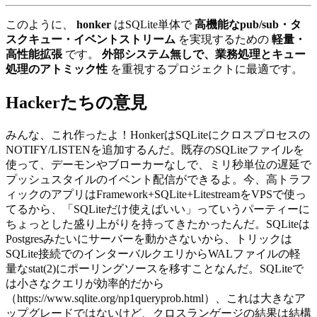
このように、
honker
はSQLite単体で
高機能なpub/sub・タ
スクキュー・イベントストリーム
を実現するための
軽量・
高性能拡張
です。
外部システム無しで、業務処理とキュー
処理のアトミック性
を重視するプロジェクトに最適です。
Hackerたちの意見
みんな、これ作ったよ！HonkerはSQLiteにクロスプロセスの
NOTIFY/LISTENを追加するんだ。既存のSQLiteファイルを
使って、デーモンやブローカーなしで、ミリ秒単位の遅延で
プッシュスタイルのイベント配信ができるよ。今、高トラフ
ィックのアプリはFramework+SQLite+LitestreamをVPSで使っ
てるから、「SQLiteだけ使えばいい」っていうパーティーに
ちょっとした盛り上がりを持ってきたかったんだ。SQLiteは
Postgresみたいにサーバーを動かさないから、トリックは
SQLite接続でのインターバルクエリからWALファイルの軽
量なstat(2)にポーリングソースを移すことなんだ。SQLiteで
は小さなクエリが効率的だから
（https://www.sqlite.org/np1queryprob.html）、これは大きなア
ップグレードではないけど、クロスランゲージの結果は結構