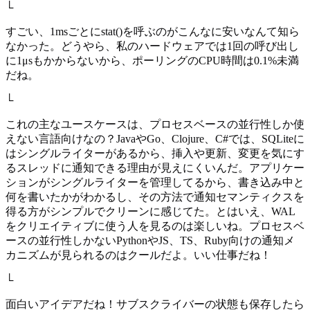
└
すごい、1msごとにstat()を呼ぶのがこんなに安いなんて知ら
なかった。どうやら、私のハードウェアでは1回の呼び出し
に1μsもかからないから、ポーリングのCPU時間は0.1%未満
だね。
└
これの主なユースケースは、プロセスベースの並行性しか使
えない言語向けなの？JavaやGo、Clojure、C#では、SQLiteに
はシングルライターがあるから、挿入や更新、変更を気にす
るスレッドに通知できる理由が見えにくいんだ。アプリケー
ションがシングルライターを管理してるから、書き込み中と
何を書いたかがわかるし、その方法で通知セマンティクスを
得る方がシンプルでクリーンに感じてた。とはいえ、WAL
をクリエイティブに使う人を見るのは楽しいね。プロセスベ
ースの並行性しかないPythonやJS、TS、Ruby向けの通知メ
カニズムが見られるのはクールだよ。いい仕事だね！
└
面白いアイデアだね！サブスクライバーの状態も保存したら