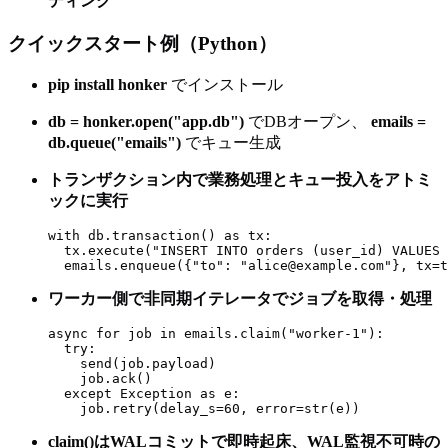
ディング
クイックスタート例（Python）
pip install honker
でインストール
db = honker.open("app.db")
でDBオープン、
emails =
db.queue("emails")
でキュー生成
トランザクション内で業務処理とキュー投入をアトミ
ックに実行
with db.transaction() as tx:

  tx.execute("INSERT INTO orders (user_id) VALUES 
ワーカー側で非同期イテレータでジョブを取得・処理
async for job in emails.claim("worker-1"):

  try:

    send(job.payload)

    job.ack()

  except Exception as e:

claim()はWALコミットで即時起床、WAL監視不可時の