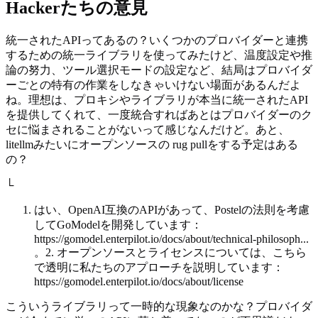
Hackerたちの意見
統一されたAPIってあるの？いくつかのプロバイダーと連携
するための統一ライブラリを使ってみたけど、温度設定や推
論の努力、ツール選択モードの設定など、結局はプロバイダ
ーごとの特有の作業をしなきゃいけない場面があるんだよ
ね。理想は、プロキシやライブラリが本当に統一されたAPI
を提供してくれて、一度統合すればあとはプロバイダーのク
セに悩まされることがないって感じなんだけど。あと、
litellmみたいにオープンソースの rug pullをする予定はある
の？
└
はい、OpenAI互換のAPIがあって、Postelの法則を考慮
してGoModelを開発しています：
https://gomodel.enterpilot.io/docs/about/technical-philosoph...
。2. オープンソースとライセンスについては、こちら
で透明に私たちのアプローチを説明しています：
https://gomodel.enterpilot.io/docs/about/license
こういうライブラリって一時的な現象なのかな？プロバイダ