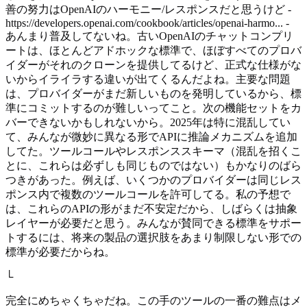
善の努力はOpenAIのハーモニー/レスポンスだと思うけど -
https://developers.openai.com/cookbook/articles/openai-harmo... -
あんまり普及してないね。古いOpenAIのチャットコンプリ
ートは、ほとんどアドホックな標準で、ほぼすべてのプロバ
イダーがそれのクローンを提供してるけど、正式な仕様がな
いからイライラする違いが出てくるんだよね。主要な問題
は、プロバイダーがまだ新しいものを発明しているから、標
準にコミットするのが難しいってこと。次の機能セットをカ
バーできないかもしれないから。2025年は特に混乱してい
て、みんなが微妙に異なる形でAPIに推論メカニズムを追加
してた。ツールコールやレスポンススキーマ（混乱を招くこ
とに、これらは必ずしも同じものではない）もかなりのばら
つきがあった。例えば、いくつかのプロバイダーは同じレス
ポンス内で複数のツールコールを許可してる。私の予想で
は、これらのAPIの形がまだ不安定だから、しばらくは抽象
レイヤーが必要だと思う。みんなが賛同できる標準をサポー
トするには、将来の製品の選択肢をあまり制限しない形での
標準が必要だからね。
└
完全にめちゃくちゃだね。この手のツールの一番の難点はメ