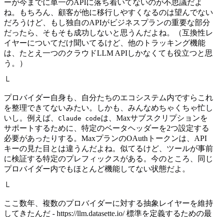
ーが今までに単一のAPIに落ち着いてないのが不思議だよ
ね。もちろん、顧客が他に移行しやすくなるのは望んでない
だろうけど、もし独自のAPIがビジネスプランの重要な部分
だったら、そもそも成功しないと思うんだよね。（互換性レ
イヤーについてだけ聞いてるけど、他のトラッキング機能
は、たとえ一つのクラウドLLM APIしかなくても役立つと思
う。）
└
プロバイダー自身も、自分たちのエコシステム内ですらこれ
を整理できてないみたい。しかも、みんなめちゃくちゃ忙し
いし。例えば、
は、Maxサブスクリプションを
Claude code
サポートするために、特定のベータヘッダーを2つ設定する
必要があったりする。MaxプランのOAuthトークンは、API
キーの見た目とは違うんだよね。似てるけど、ツールが事前
に検証する特定のプレフィックスがある。今のところ、同じ
プロバイダー内でもほとんど機能してない状態だよ。
└
ここ数年、複数のプロバイダーに対する抽象レイヤーを維持
してきたんだ - https://llm.datasette.io/ 標準を定義するための最