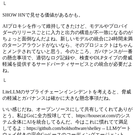
└
SHOW HNで見せる価値があるかも。
AIプロキシを作って維持してきたけど、モデルやプロバイ
ダーのリリースごとに入力と出力の構造が不一致になるのが
ちょっと面倒なんだよね。新しいモデルの統合に24時間未満
のターンアラウンドがないなら、そのプロジェクトはちゃん
とメンテされてないと思う。今のところ、ガバナンスが一番
の懸念事項で、適切なログ記録や、検査やDLPタイプの脅威
軽減を提供するサードパーティサービスとの統合が必要だよ
ね。
└
LiteLLMのサプライチェーンインシデントを考えると、脅威
の軽減とガバナンスは確かに大きな懸念事項だね。
いい感じだね、オープンソースにして共有してくれてありが
とう。私はGoに全力投球してて、https://housecat.com/のシス
テム全体にAIを統合してるんだ。今はこれに慣れてて満足
してるよ：https://github.com/boldsoftware/shelley -- LLMゲート
ウェイ付きの完全Goベースのコーディングエージェント。