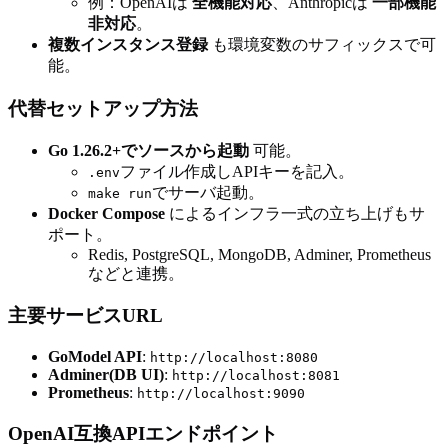
例：OpenAIは
全機能対応
、Anthropicは
一部機能
非対応
。
複数インスタンス登録
も環境変数のサフィックスで可
能。
代替セットアップ方法
Go 1.26.2+でソースから起動
可能。
ファイル作成しAPIキーを記入。
.env
でサーバ起動。
make run
Docker Compose
によるインフラ一式の立ち上げもサ
ポート。
Redis, PostgreSQL, MongoDB, Adminer, Prometheus
などと連携。
主要サービスURL
GoModel API
:
http://localhost:8080
Adminer(DB UI)
:
http://localhost:8081
Prometheus
:
http://localhost:9090
OpenAI互換APIエンドポイント