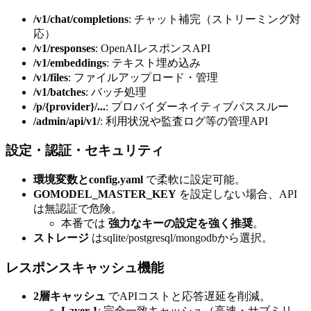
/v1/chat/completions
: チャット補完（ストリーミング対
応）
/v1/responses
: OpenAIレスポンスAPI
/v1/embeddings
: テキスト埋め込み
/v1/files
: ファイルアップロード・管理
/v1/batches
: バッチ処理
/p/{provider}/...
: プロバイダーネイティブパススルー
/admin/api/v1/
: 利用状況や監査ログ等の管理API
設定・認証・セキュリティ
環境変数とconfig.yaml
で柔軟に設定可能。
GOMODEL_MASTER_KEY
を設定しない場合、API
は無認証で危険。
本番では
強力なキーの設定を強く推奨
。
ストレージ
はsqlite/postgresql/mongodbから選択。
レスポンスキャッシュ機能
2層キャッシュ
でAPIコストと応答遅延を削減。
Layer 1
: 完全一致キャッシュ（高速・サブミリ