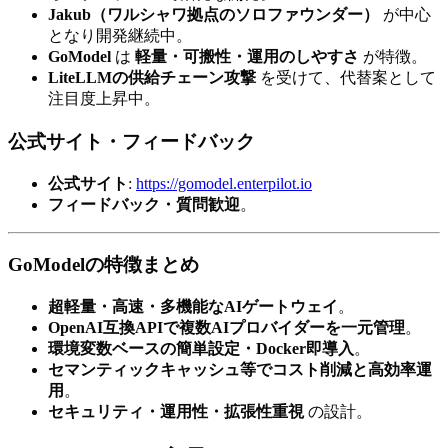
Jakub（ワルシャワ拠点のソロファウンダー）
が中心
となり開発継続中。
GoModel
は
軽量・可搬性・運用のしやすさ
が特徴。
LiteLLMの供給チェーン攻撃
を受けて、代替案として
注目度上昇中。
公式サイト・フィードバック
公式サイト
:
https://gomodel.enterpilot.io
フィードバック・質問歓迎
。
GoModelの特徴まとめ
超軽量・高速・多機能なAIゲートウェイ
。
OpenAI互換APIで複数AIプロバイダーを一元管理
。
環境変数ベースの簡単設定・Docker即導入
。
セマンティックキャッシュ等でコスト削減と高効率運
用
。
セキュリティ・運用性・拡張性重視
の設計。