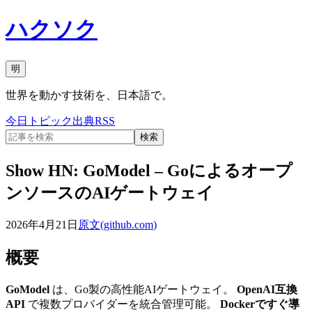
ハクソク
明
世界を動かす技術を、日本語で。
今日
トピック
出典
RSS
検索
Show HN: GoModel – Goによるオープ
ンソースのAIゲートウェイ
2026年4月21日
原文(
github.com
)
概要
GoModel
は、Go製の高性能AIゲートウェイ。
OpenAI互換
API
で複数プロバイダーを統合管理可能。
Dockerですぐ導