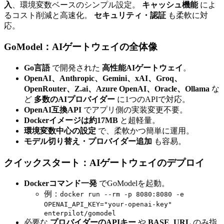
入
、環境変数ベースのシンプル設定。
キャッシュ機能
によ
るコスト削減と高速化。
セキュリティ・認証
も柔軟に対
応。
GoModel：AIゲートウェイの全体像
Go言語
で開発された
高性能AIゲートウェイ
。
OpenAI、Anthropic、Gemini、xAI、Groq、
OpenRouter、Z.ai、Azure OpenAI、Oracle、Ollama
な
ど
多数のAIプロバイダー
に1つのAPIで対応。
OpenAI互換API
でアプリ側の実装変更不要。
Dockerイメージは約17MB
と超軽量。
環境変数中心の設定
で、柔軟かつ簡単に運用。
モデル切り替え・プロバイダー追加
も容易。
クイックスタート：AIゲートウェイのデプロイ
Dockerコマンド一発
でGoModelを起動。
例：
docker run --rm -p 8080:8080 -e
OPENAI_API_KEY="your-openai-key"
enterpilot/gomodel
必要な
プロバイダーのAPIキー
や
BASE_URL
のみ指