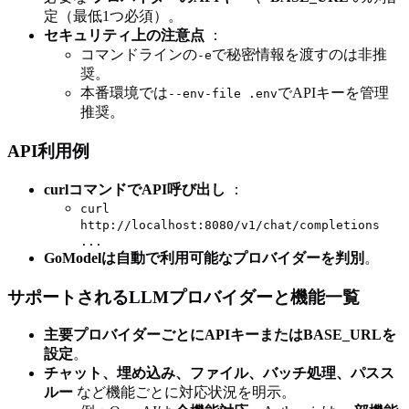
定（最低1つ必須）。
セキュリティ上の注意点
：
コマンドラインの
で秘密情報を渡すのは非推
-e
奨。
本番環境では
でAPIキーを管理
--env-file .env
推奨。
API利用例
curlコマンドでAPI呼び出し
：
curl
http://localhost:8080/v1/chat/completions
...
GoModelは自動で利用可能なプロバイダーを判別
。
サポートされるLLMプロバイダーと機能一覧
主要プロバイダーごとにAPIキーまたはBASE_URLを
設定
。
チャット、埋め込み、ファイル、バッチ処理、パスス
ルー
など機能ごとに対応状況を明示。