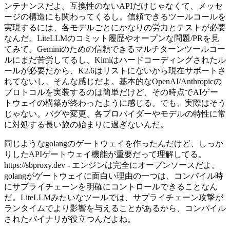
ンテナンスだよ。互換性のないAPIだけじゃなくて、メッセ
ージの構造にも関わってくるし。信頼できるツールコールを
実現するには、各モデルごとにかなりの労力とテストが必要
なんだ。LiteLLMのコミット履歴やオープンな問題/PRを見
てみて。Geminiのための信頼できるマルチターンツールコー
ルにまだ苦労してるし、Kimiはハードコーディングされたル
ールが必要だから、K2.6はリストにないから現在サポートさ
れてないし、そんな感じだよ。基本的なOpenAI/Anthropicの
プロトコルを実装するのは簡単だけど、その時点でAIゲー
トウェイの構築が終わったように感じる。でも、実際はそう
じゃない。バグや変更、各プロバイダーやモデルの特性に常
に対処する長い旅の始まりに過ぎないんだ。
同じようなgolangのゲートウェイを作ったんだけど、しっか
りしたAPIゲートウェイ機能が重要だって理解してる。
https://sbproxy.dev - エンジンは完全にオープンソースだよ。
golangがゲートウェイに面白い理由の一つは、コンパイル時
にサプライチェーンを明確にコントロールできることなん
だ。LiteLLMみたいなツールでは、サプライチェーン攻撃が
ランタイムでより影響を与えることがあるから、コンパイル
されたバイナリが役立つんだよね。