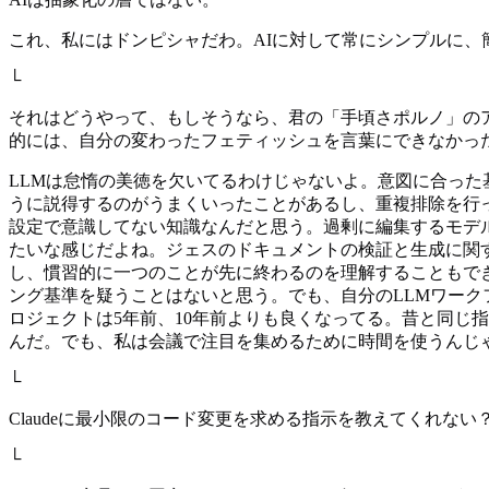
これ、私にはドンピシャだわ。AIに対して常にシンプルに、
└
それはどうやって、もしそうなら、君の「手頃さポルノ」のア
的には、自分の変わったフェティッシュを言葉にできなかっ
LLMは怠惰の美徳を欠いてるわけじゃないよ。意図に合った
うに説得するのがうまくいったことがあるし、重複排除を行
設定で意識してない知識なんだと思う。過剰に編集するモデ
たいな感じだよね。ジェスのドキュメントの検証と生成に関す
し、慣習的に一つのことが先に終わるのを理解することもで
ング基準を疑うことはないと思う。でも、自分のLLMワー
ロジェクトは5年前、10年前よりも良くなってる。昔と同じ
んだ。でも、私は会議で注目を集めるために時間を使うんじ
└
Claudeに最小限のコード変更を求める指示を教えてくれない
└