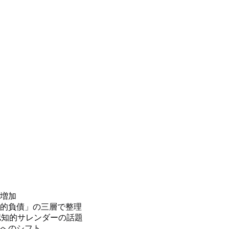
増加
的負債」の三層で整理
ion」と認知的サレンダーの話題
へのシフト