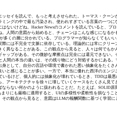
エッセイを読んで、もっと考えさせられた。トーマス・クーンが
ラミングの中で最も汚染され、使われすぎている言葉の一つに
ないけどね。Hacker Newsのコメントを読んでいると、
の意図から始めると、チェーンはこんな感じになるかも：人間の意図
自体が多くの層に分かれている。プログラマーが知らなくてもい
実際には不完全で文脈に依存している。理論的には常にクリー
きく異なることがある。この観点から見ると、人々は何でもか
ギャップがある。その微妙な摩擦点は完全には還元できない。
と人間の本当の違いは、その残り物にどう対処するかにある。
出身として、自分の言語や環境で書かれた悪い抽象化をたくさん
良いと感じることが多い。一方で、本当に優れた西洋のエンジ
ているけど、個人的には抽象化が壊れているとき、TDDは最
ら、アーキテクチャを徐々に壊していくケースをたくさん見て
ならない何かのように扱われることだ。たとえば、SOLID
をあまりにも厳格に適用すると、UIの多様性や柔軟性を損なう
。その観点から見ると、意図はLLMの報酬関数に基づく学習に