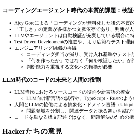
コーディングエージェント時代の本質的課題：検証
Ajey Goreによる「コーディングが無料化した後の本
「正しさ」の定義が多様かつ文脈依存であり、判断が人
LLMやエージェントは自動検証が充実している場合に
Test Driven Developmentの推進や、より広範なテス
エンジニアリング組織の再編
コーディング担当が減り、受け入れ基準やテスト
「何を作ったか」ではなく「何を検証したか」が
判断能力を重視する文化への転換が必要
LLM時代のコードの未来と人間の役割
LLM時代におけるソースコードの役割や新言語の模索
LLM向け新言語の試行や、TypeScript・Rust
人間とLLMの協働による抽象化・ドメイン言語（Ubiquitou
問題領域を分割し、関連データと振る舞いを結び
コードを単なる構文記述ではなく、問題解決のための構
Hackerたちの意見