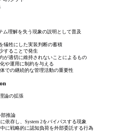
義
テム理解を失う現象の説明として普及
を犠牲にした実装判断の蓄積
少することで発生
約が適切に維持されないことによるもの
化や運用に制約を与える
体での継続的な管理活動の重要性
on
重過程理論の拡張
る外部推論
依存し、System 2をバイパスする現象
中に戦略的に認知負荷を外部委託する行為