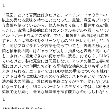
└
「意図」という言葉は好きだけど、マーチン・ファウラーの
以上の異なる意味を持つことになった。最近、意図もプログ
う言葉を使っているから、他人をあまり厳しく批判する立場には
ったし、市場は最終的に自分のメンタルモデルを買うんだよね。人間
イル -> ハードウェアの変化。でも、抽象化と表現はそれ
する。人々は抽象化をクリーンなものだと思いがちだけど、
て、同じプログラミング言語を使っていても、表現の形は大
図と抽象化の間にはギャップがあり、抽象化と表現の間にも
も、きれいに還元できない何かが常に残る。おそらく、LLM
ているけど、私は完全には同意しない。アジアの第三世界の
際にはアジアの仲間たちが作る平均的な抽象化よりもずっと
えさせられる。エッセイではTDDや他の手法についても触れ
テストは本当に意味があるのか？緑のテストを追いかけなが
法の最大の問題は、常に教条主義になりがちで、従わなければ
になってしまう。UIコンポーネントのデザインでは、LSP
柔軟であり続け、最適な解決策を探す能力なのかもしれない
└
AIは抽象化の層ではない。