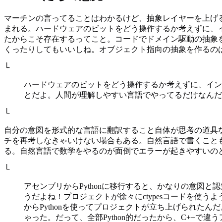
マーチンの言ってることはわかるけど、抽象レイヤーを上げる
まれる。ハードウェアのビットをどう操作するか考えずに、
たからこそ存在するってこと。コードでドメイン駆動の抽象
くったりしてもいいしね。オブジェクト指向の抽象を作るの
└
ハードウェアのビットをどう操作するか考えずに、イン
とだよ。人間が理解しやすい言語でやってるだけなんだ
└
自分の意図を形式的な言語に翻訳すること自体が思考の道具
チを再考しなきゃいけない場合もある。自然言語で書くこと
る。自然言語で数学をやるのが面倒でエラーが起きやすいの
└
アセンブリからPythonに移行すると、かなりの意図
うだよね！プロジェクトが徐々にctypesコードを使
からPythonを使ってプロジェクトが立ち上げられた
ゃった。だって、全部Python的だったから、C++で