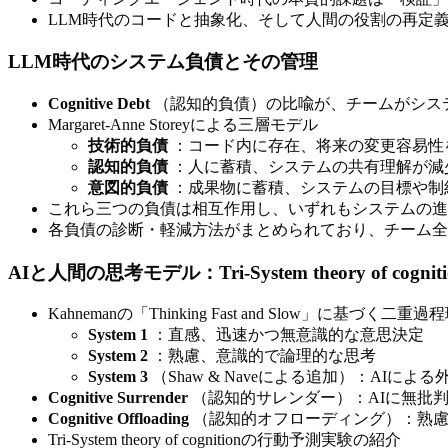
LLM時代のコードと抽象化、そして人間の役割の再定
LLM時代のシステム負債とその管理
Cognitive Debt
（認知的負債）の比喩が、チームがシス
Margaret-Anne Storeyによる三層モデル
技術的負債
：コード内に存在、将来の変更容易性
認知的負債
：人に蓄積、システムの共有理解が減
意図的負債
：成果物に蓄積、システムの目標や制
これら三つの負債は相互作用し、いずれもシステムの進
各負債の診断・軽減方法がまとめられており、チーム全
AIと人間の思考モデル：Tri-System theory of cogniti
Kahnemanの「Thinking Fast and Slow」に基づく二
System 1
：直感、迅速かつ無意識的な意思決定
System 2
：熟慮、意識的で論理的な思考
System 3
（Shaw & Naveによる追加）：AIによ
Cognitive Surrender
（認知的サレンダー）：AIに無批判に
Cognitive Offloading
（認知的オフローディング）：熟慮
Tri-System theory of cognitionの行動予測実験の紹介