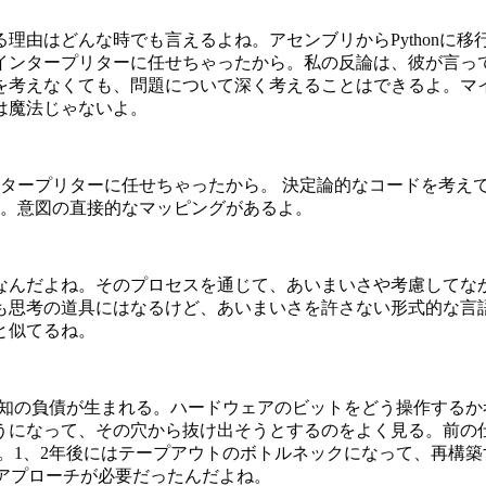
理由はどんな時でも言えるよね。アセンブリからPythonに
インタープリターに任せちゃったから。私の反論は、彼が言っ
を考えなくても、問題について深く考えることはできるよ。マ
は魔法じゃないよ。
タープリターに任せちゃったから。 決定論的なコードを考え
。意図の直接的なマッピングがあるよ。
なんだよね。そのプロセスを通じて、あいまいさや考慮してな
も思考の道具にはなるけど、あいまいさを許さない形式的な言
と似てるね。
と認知の負債が生まれる。ハードウェアのビットをどう操作する
うようになって、その穴から抜け出そうとするのをよく見る。前
んだ。1、2年後にはテープアウトのボトルネックになって、再
違うアプローチが必要だったんだよね。