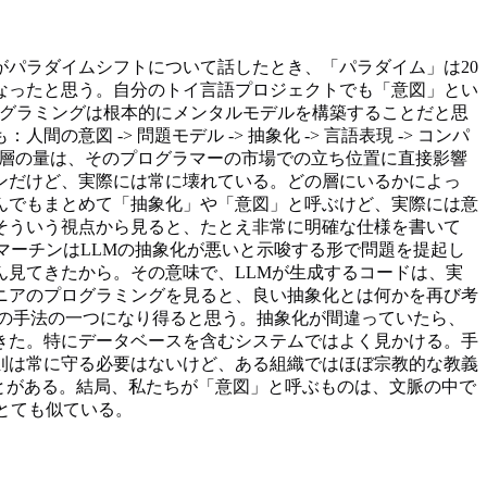
パラダイムシフトについて話したとき、「パラダイム」は20
なったと思う。自分のトイ言語プロジェクトでも「意図」とい
プログラミングは根本的にメンタルモデルを構築することだと思
 -> 問題モデル -> 抽象化 -> 言語表現 -> コンパ
い層の量は、そのプログラマーの市場での立ち位置に直接影響
ンだけど、実際には常に壊れている。どの層にいるかによっ
んでもまとめて「抽象化」や「意図」と呼ぶけど、実際には意
そういう視点から見ると、たとえ非常に明確な仕様を書いて
マーチンはLLMの抽象化が悪いと示唆する形で問題を提起し
見てきたから。その意味で、LLMが生成するコードは、実
ニアのプログラミングを見ると、良い抽象化とは何かを再び考
悪の手法の一つになり得ると思う。抽象化が間違っていたら、
きた。特にデータベースを含むシステムではよく見かける。手
原則は常に守る必要はないけど、ある組織ではほぼ宗教的な教義
ことがある。結局、私たちが「意図」と呼ぶものは、文脈の中で
とても似ている。