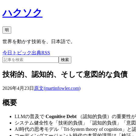
ハクソク
明
世界を動かす技術を、日本語で。
今日
トピック
出典
RSS
検索
技術的、認知的、そして意図的な負債
2026年4月23日
原文(
martinfowler.com
)
概要
LLMの普及で
Cognitive Debt
（認知的負債）の重要性が
システム健全性を「技術的負債」「認知的負債」「意図
AI時代の思考モデル「Tri-System theory of cognit
コーディングエージェント時代の本質的課題は「検証」