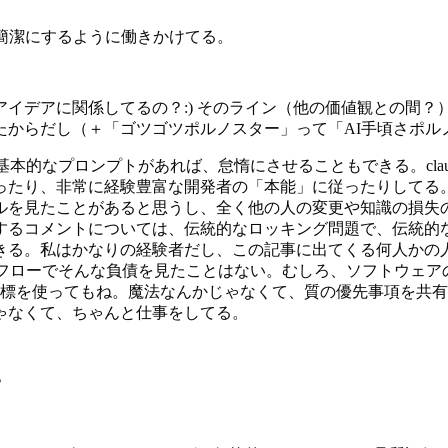
簡潔にするように働きかけてる。
イデアに関係してるの？:) そのライン（他の価値観との間
たからだし（＋「ゴツゴツポルノスター」って「AI手頃さポル
基本的なプロンプトがあれば、怠惰にさせることもできる。cla
ったり、非常に経験豊富な開発者の「本能」に従ったりしてる
ルを見たことがあると思うし、全く他の人の変更や知識の損失
るコメントについては、伝統的なロッキング問題で、伝統的な
きる。私はかなりの経験者だし、この記事に出てくる何人かの
クフローでそんな負債を見たことはない。むしろ、ソフトウェア
指標を使ってもね。魔法なんかじゃなくて、質の優先事項を共
ゃなくて、ちゃんと仕事をしてる。
？