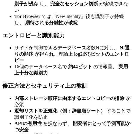
別子が残存
し、
完全なセッション切断
が実現できな
い
Tor Browser
では「New Identity」後も識別子が持続
し、
期待される分離性が破綻
エントロピーと識別能力
サイトが制御できるデータベース名数Nに対し、
N!通
りの順序
が得られ、理論上
log2(N!)ビットのエントロ
ピー
16個のデータベース名で
約44ビット
の情報量、
実用
上十分な識別力
修正方法とセキュリティ上の教訓
内部ストレージ順序に由来するエントロピーの排除
が
必須
返却リストを正規化（例：辞書順ソート）
することで
識別子化を防止
APIの有用性
を損なわず、
開発者にとって予測可能か
つ安全