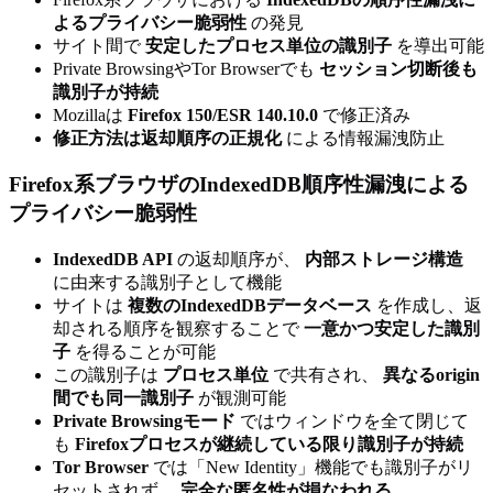
よるプライバシー脆弱性
の発見
サイト間で
安定したプロセス単位の識別子
を導出可能
Private BrowsingやTor Browserでも
セッション切断後も
識別子が持続
Mozillaは
Firefox 150/ESR 140.10.0
で修正済み
修正方法は返却順序の正規化
による情報漏洩防止
Firefox系ブラウザのIndexedDB順序性漏洩による
プライバシー脆弱性
IndexedDB API
の返却順序が、
内部ストレージ構造
に由来する識別子として機能
サイトは
複数のIndexedDBデータベース
を作成し、返
却される順序を観察することで
一意かつ安定した識別
子
を得ることが可能
この識別子は
プロセス単位
で共有され、
異なるorigin
間でも同一識別子
が観測可能
Private Browsingモード
ではウィンドウを全て閉じて
も
Firefoxプロセスが継続している限り識別子が持続
Tor Browser
では「New Identity」機能でも識別子がリ
セットされず、
完全な匿名性が損なわれる