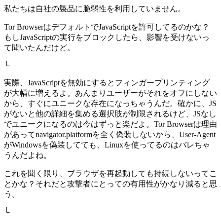
私たちは自社の製品に脆弱性を利用していません。
Tor BrowserはデフォルトでJavaScriptを許可してるのかな？
もしJavaScriptの実行をブロックしたら、影響を受けないっ
て聞いたんだけど。
└
実際、JavaScriptを無効にするとフィンガープリンティング
が大幅に増えるよ。あんまりユーザーがそれをオフにしない
から、すぐにユニークな存在になっちゃうんだ。確かに、JS
がないと他の詳細を集める選択肢が制限されるけど、JSなし
でユニークになるのは今はずっと楽だよ。Tor Browserは理由
があってnavigator.platformを全く偽装しないから、User-Agent
がWindowsを偽装してても、Linuxを使ってるのはバレちゃ
うんだよね。
これを聞く限り、ブラウザを再起動しても持続しないってこ
とかな？それだと攻撃者にとっての有用性がかなり減ると思
う。
└