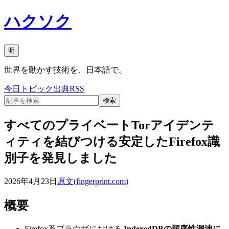
ハクソク
明
世界を動かす技術を、日本語で。
今日
トピック
出典
RSS
検索
すべてのプライベートTorアイデンテ
ィティを結びつける安定したFirefox識
別子を発見しました
2026年4月23日
原文(
fingerprint.com
)
概要
Firefox系ブラウザにおける
IndexedDBの順序性漏洩に