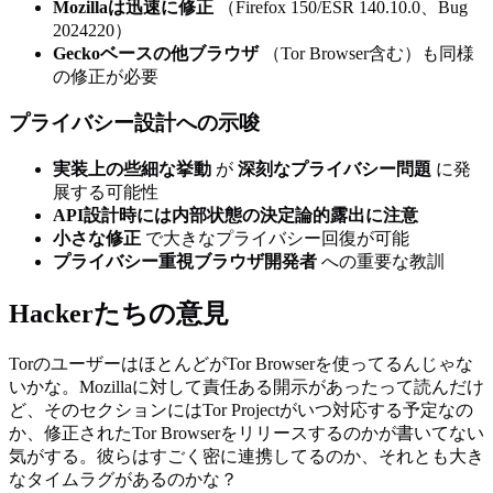
Mozillaは迅速に修正
（Firefox 150/ESR 140.10.0、Bug
2024220）
Geckoベースの他ブラウザ
（Tor Browser含む）も同様
の修正が必要
プライバシー設計への示唆
実装上の些細な挙動
が
深刻なプライバシー問題
に発
展する可能性
API設計時には内部状態の決定論的露出に注意
小さな修正
で大きなプライバシー回復が可能
プライバシー重視ブラウザ開発者
への重要な教訓
Hackerたちの意見
TorのユーザーはほとんどがTor Browserを使ってるんじゃな
いかな。Mozillaに対して責任ある開示があったって読んだけ
ど、そのセクションにはTor Projectがいつ対応する予定なの
か、修正されたTor Browserをリリースするのかが書いてない
気がする。彼らはすごく密に連携してるのか、それとも大き
なタイムラグがあるのかな？