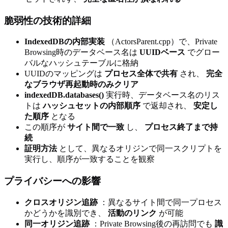
脆弱性の技術的詳細
IndexedDBの内部実装
（ActorsParent.cpp）で、Private
Browsing時のデータベース名は
UUIDベース
でグロー
バルなハッシュテーブルに格納
UUIDのマッピングは
プロセス全体で共有
され、
完全
なブラウザ再起動時のみクリア
indexedDB.databases()
実行時、データベース名のリス
トは
ハッシュセットの内部順序
で返却され、
安定し
た順序
となる
この順序が
サイト間で一致
し、
プロセス終了まで持
続
証明方法
として、異なるオリジンで同一スクリプトを
実行し、順序が一致することを観察
プライバシーへの影響
クロスオリジン追跡
：異なるサイト間で同一プロセス
かどうかを識別でき、
活動のリンク
が可能
同一オリジン追跡
：Private Browsing後の再訪問でも
識