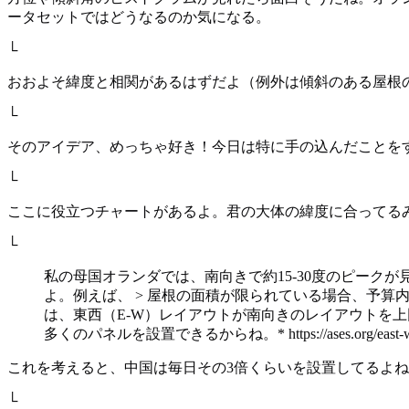
ータセットではどうなるのか気になる。
└
おおよそ緯度と相関があるはずだよ（例外は傾斜のある屋根
└
そのアイデア、めっちゃ好き！今日は特に手の込んだことを
└
ここに役立つチャートがあるよ。君の大体の緯度に合ってるみたいだね: https://ra
└
私の母国オランダでは、南向きで約15-30度のピー
よ。例えば、 > 屋根の面積が限られている場合、予
は、東西（E-W）レイアウトが南向きのレイアウトを
多くのパネルを設置できるからね。* https://ases.org/eas
これを考えると、中国は毎日その3倍くらいを設置してるよね。https://renewecono
└