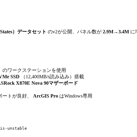
ited States）データセット
のv2が公開、パネル数が
2.9M→3.4M
に
動作）のワークステーションを使用
NVMe SSD
（12,400MB/s読み込み）搭載
ASRock X870E Nova 90マザーボード
サポートが良好、
ArcGIS Pro
はWindows専用
is-unstable