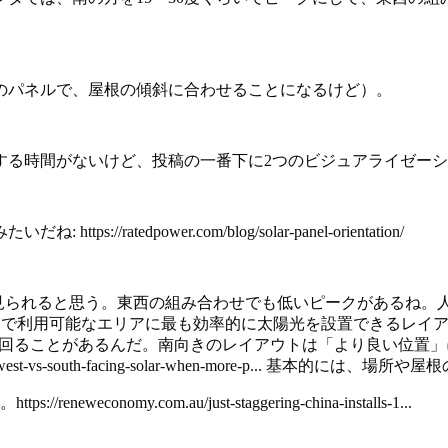
のパネルで、屋根の傾斜に合わせることになるけど）。
する時間がないけど、投稿の一番下に2つのビジュアライゼー
tedpower.com/blog/solar-panel-orientation/
クが見られると思う。東西の組み合わせでも低いピークがあるね
算内で利用可能なエリアに最も効率的に太陽光を設置できるレイ
上回ることがあるんだ。南向きのレイアウトは「より良い位置」
t-west-vs-south-facing-solar-when-more-p..
my.com.au/just-staggering-china-installs-1...