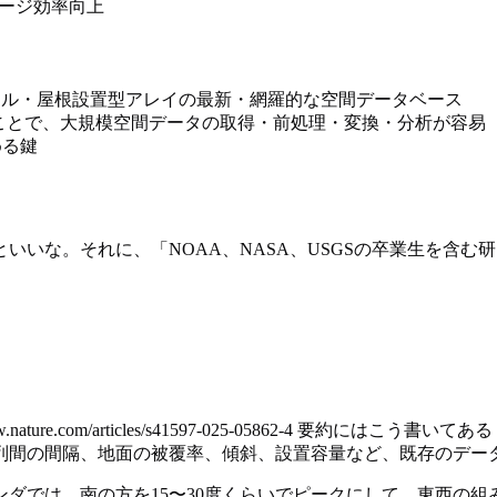
ージ効率向上
ル・屋根設置型アレイの最新・網羅的な空間データベース
ことで、大規模空間データの取得・前処理・変換・分析が容易
める鍵
いいな。それに、「NOAA、NASA、USGSの卒業生を含
ture.com/articles/s41597-025-05862-4 要
列間の間隔、地面の被覆率、傾斜、設置容量など、既存のデー
ダでは、南の方を15〜30度くらいでピークにして、東西の