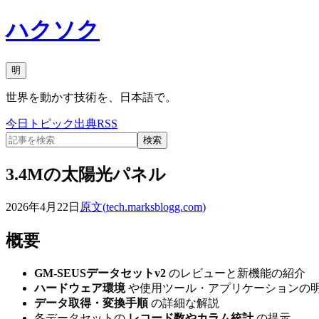
ハクソク
明
世界を動かす技術を、日本語で。
今日
トピック
出典
RSS
検索
3.4Mの太陽光パネル
2026年4月22日
原文(
tech.marksblogg.com
)
概要
GM-SEUSデータセットv2
のレビューと新機能の紹介
ハードウェア環境
や使用ツール・アプリケーションの
データ取得・変換手順
の詳細な解説
各データセットの
レコード数やカラム統計
の提示