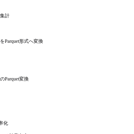
を集計
をParquet形式へ変換
のParquet変換
率化