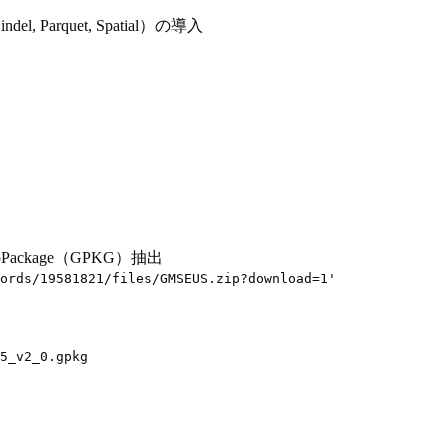
 Parquet, Spatial）の導入
ackage（GPKG）抽出
ords/19581821/files/GMSEUS.zip?download=1'
5_v2_0.gpkg