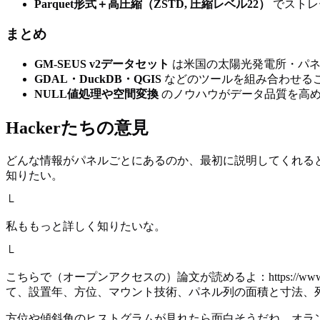
Parquet形式＋高圧縮（ZSTD, 圧縮レベル22）
でストレ
まとめ
GM-SEUS v2データセット
は米国の太陽光発電所・パネ
GDAL・DuckDB・QGIS
などのツールを組み合わせる
NULL値処理や空間変換
のノウハウがデータ品質を高
Hackerたちの意見
どんな情報がパネルごとにあるのか、最初に説明してくれると
知りたい。
└
私ももっと詳しく知りたいな。
└
こちらで（オープンアクセスの）論文が読めるよ：https://www.na
て、設置年、方位、マウント技術、パネル列の面積と寸法、
方位や傾斜角のヒストグラムが見れたら面白そうだね。オラン