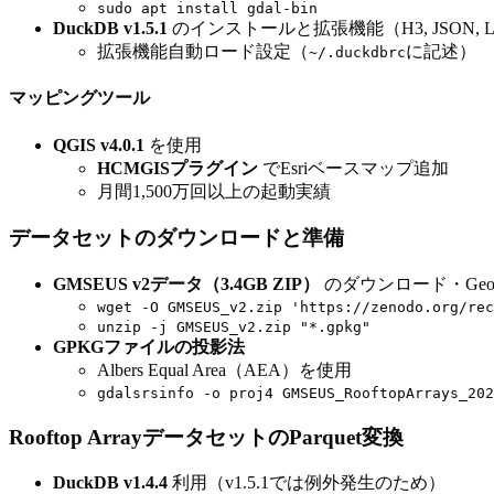
sudo apt install gdal-bin
DuckDB v1.5.1
のインストールと拡張機能（H3, JSON, Lindel,
拡張機能自動ロード設定（
に記述）
~/.duckdbrc
マッピングツール
QGIS v4.0.1
を使用
HCMGISプラグイン
でEsriベースマップ追加
月間1,500万回以上の起動実績
データセットのダウンロードと準備
GMSEUS v2データ（3.4GB ZIP）
のダウンロード・GeoP
wget -O GMSEUS_v2.zip 'https://zenodo.org/rec
unzip -j GMSEUS_v2.zip "*.gpkg"
GPKGファイルの投影法
Albers Equal Area（AEA）を使用
gdalsrsinfo -o proj4 GMSEUS_RooftopArrays_202
Rooftop ArrayデータセットのParquet変換
DuckDB v1.4.4
利用（v1.5.1では例外発生のため）