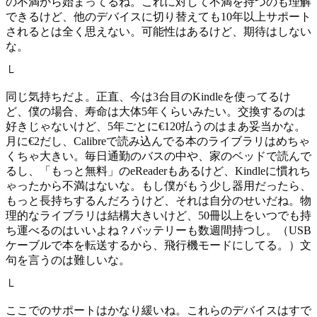
の不満から始まってるね。これに対して不満を持つのも理解
できるけど、他のデバイスに切り替えても10年以上サポート
されるとは全く思えない。可能性はあるけど、期待はしない
な。
└
同じ気持ちだよ。正直、今は3台目のKindleを使ってるけ
ど、僕の場合、寿命は大体5年くらいみたい。交換するのは
好きじゃないけど、5年ごとに€120払うのはまあ妥当かな。
月に€2だし、Calibreで読み込んでる本のライブラリはめちゃ
くちゃ大きい。毎日通勤のバスの中や、家のベッドで読んで
るし、「もっと無料」のeReaderもあるけど、Kindleに慣れち
ゃったから不満はないな。もし僕がもう少し器用だったら、
もっと長持ちするんだろうけど、それは自分のせいだね。物
理的なライブラリは結構大きいけど、50冊以上をいつでも持
ち運べるのはいいよね？バッテリーも数週間持つし。（USB
ケーブルで本を転送するから、飛行機モードにしてる。）文
句を言うのは難しいな。
└
ここでのサポートはかなり緩いね。これらのデバイスはすで