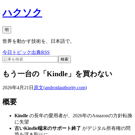
ハクソク
明
世界を動かす技術を、日本語で。
今日
トピック
出典
RSS
検索
もう一台の「Kindle」を買わない
2026年4月21日
原文(
androidauthority.com
)
概要
Kindle
の長年の愛用者が、2026年のAmazonの方針転換
に失望
古いKindle端末のサポート終了
がデジタル所有権の問
題を浮き彫りに