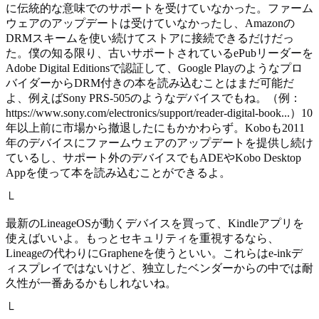
に伝統的な意味でのサポートを受けていなかった。ファーム
ウェアのアップデートは受けていなかったし、Amazonの
DRMスキームを使い続けてストアに接続できるだけだっ
た。僕の知る限り、古いサポートされているePubリーダーを
Adobe Digital Editionsで認証して、Google Playのようなプロ
バイダーからDRM付きの本を読み込むことはまだ可能だ
よ、例えばSony PRS-505のようなデバイスでもね。（例：
https://www.sony.com/electronics/support/reader-digital-book...）10
年以上前に市場から撤退したにもかかわらず。Koboも2011
年のデバイスにファームウェアのアップデートを提供し続け
ているし、サポート外のデバイスでもADEやKobo Desktop
Appを使って本を読み込むことができるよ。
└
最新のLineageOSが動くデバイスを買って、Kindleアプリを
使えばいいよ。もっとセキュリティを重視するなら、
Lineageの代わりにGrapheneを使うといい。これらはe-inkデ
ィスプレイではないけど、独立したベンダーからの中では耐
久性が一番あるかもしれないね。
└