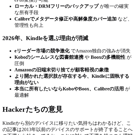
ローカル・DRMフリーのバックアップ
が唯一の確実
な所有手段
Calibreでメタデータ修正や高解像度カバー追加
など、
管理性も向上
2026年、Kindleを選ぶ理由が消滅
eリーダー市場の競争激化
でAmazon独自の強みが消失
Koboのシームレスな図書館連携
や
Booxの多機能性
が
圧倒
Amazonの旧端末切り捨てが顧客軽視の象徴
より開かれた選択肢が存在する今、Kindleに固執する
理由がない
本当に所有したいならKoboやBoox、Calibreの活用
が
最適解
Hackerたちの意見
Kindleから別のデバイスに移りたい気持ちはわかるけど、こ
の記事は2013年以前のデバイスのサポートが終了することへ