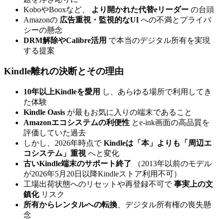
KoboやBooxなど、
より開かれた代替eリーダー
の台頭
Amazonの
広告重視・監視的なUI
への不満とプライバ
シーの懸念
DRM解除やCalibre活用
で本当のデジタル所有を実現
する提案
Kindle離れの決断とその理由
10年以上Kindleを愛用
し、あらゆる場所で利用してき
た体験
Kindle Oasis
が最もお気に入りの端末であること
Amazonエコシステムの利便性
とe-ink画面の高品質を
評価していた過去
しかし、2026年時点で
Kindleは「本」よりも「周辺エ
コシステム」重視
へと変化
古いKindle端末のサポート終了
（2013年以前のモデル
が2026年5月20日以降Kindleストア利用不可）
工場出荷状態へのリセットや再登録不可で
事実上の文
鎮化
リスク
所有からレンタルへの転換
、デジタル所有権の喪失懸
念