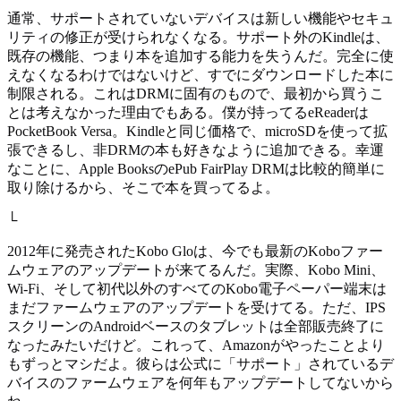
通常、サポートされていないデバイスは新しい機能やセキュ
リティの修正が受けられなくなる。サポート外のKindleは、
既存の機能、つまり本を追加する能力を失うんだ。完全に使
えなくなるわけではないけど、すでにダウンロードした本に
制限される。これはDRMに固有のもので、最初から買うこ
とは考えなかった理由でもある。僕が持ってるeReaderは
PocketBook Versa。Kindleと同じ価格で、microSDを使って拡
張できるし、非DRMの本も好きなように追加できる。幸運
なことに、Apple BooksのePub FairPlay DRMは比較的簡単に
取り除けるから、そこで本を買ってるよ。
└
2012年に発売されたKobo Gloは、今でも最新のKoboファー
ムウェアのアップデートが来てるんだ。実際、Kobo Mini、
Wi-Fi、そして初代以外のすべてのKobo電子ペーパー端末は
まだファームウェアのアップデートを受けてる。ただ、IPS
スクリーンのAndroidベースのタブレットは全部販売終了に
なったみたいだけど。これって、Amazonがやったことより
もずっとマシだよ。彼らは公式に「サポート」されているデ
バイスのファームウェアを何年もアップデートしてないから