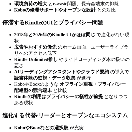
環境負荷の増大
とe-waste問題、長寿命端末の排除
Koboの修理サポートやオープンな設計
との対比
停滞するKindleのUIとプライバシー問題
2018年と2026年のKindle UIがほぼ同じ
で進化がない現
状
広告やおすすめ優先
のホーム画面、ユーザーライブラ
リへのアクセス低下
Kindle Unlimited推し
やサイドローディング本の扱いの
悪さ
AIリーディングアシスタントやクラウド要約
の導入で
読書体験の監視・データ収集
が進行
KoboやBooxのような
オフライン重視・プライバシー
配慮型の競合端末
と比較
Kindleの利用はプライバシーの犠牲が前提
となりつつ
ある現状
進化する代替eリーダーとオープンなエコシステム
KoboやBooxなどの選択肢
が充実