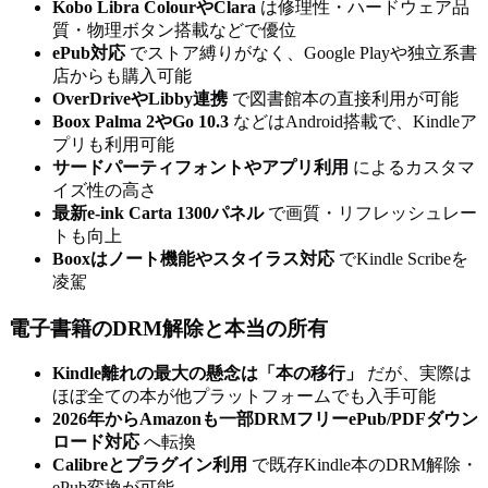
Kobo Libra ColourやClara
は修理性・ハードウェア品
質・物理ボタン搭載などで優位
ePub対応
でストア縛りがなく、Google Playや独立系書
店からも購入可能
OverDriveやLibby連携
で図書館本の直接利用が可能
Boox Palma 2やGo 10.3
などはAndroid搭載で、Kindleア
プリも利用可能
サードパーティフォントやアプリ利用
によるカスタマ
イズ性の高さ
最新e-ink Carta 1300パネル
で画質・リフレッシュレー
トも向上
Booxはノート機能やスタイラス対応
でKindle Scribeを
凌駕
電子書籍のDRM解除と本当の所有
Kindle離れの最大の懸念は「本の移行」
だが、実際は
ほぼ全ての本が他プラットフォームでも入手可能
2026年からAmazonも一部DRMフリーePub/PDFダウン
ロード対応
へ転換
Calibreとプラグイン利用
で既存Kindle本のDRM解除・
ePub変換が可能