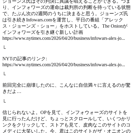
ジョーンズ氏はその判決に異議を唱えることができる。つま
り、インフォワーズの運命は裁判所の判断を待っている状態
で、たぶん次の2週間のうちに決まると思う。ジョーンズ氏
は引き続きInfowars.comを運営し、平日の番組「アレック
ス・ジョーンズ・ショー」をホストしている。The Onionが
インフォワーズを引き継ぐ新しい計画
https://www.nytimes.com/2026/04/20/business/infowars-alex-jo...
└
NYTの記事のリンク:
https://www.nytimes.com/2026/04/20/business/infowars-alex-jo...
└
前回完全に崩壊したのに、こんなに自信満々に言えるのが驚
きだよ…
└
信じられないよ。OPを見て、インフォウォーズのサイトを
見に行ったんだけど、ちょっとスクロールして、いくつかリ
ンクをクリックして、ストアも見て、皮肉なこのサイトのコ
メディに大笑いした。今、君はこのサイトがザ・オニオンの