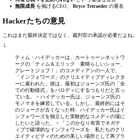
無限成長
を掲げるCEO、
Bryce Tetraeder
の署名
Hackerたちの意見
これはまだ最終決定ではなく、裁判官の承認が必要だよね。
└
ティム・ハイデッカーは、カートゥーンネットワ
ークの「ティム＆エリック 素晴らしいショー、
グレートジョブ！」のコメディアンの一人で、
「インフォワーズ」のクリエイティブディレクタ
ーに雇われた。彼は、最初はジョーンズ氏の「全
ての行動様式」をパロディにするつもりだと言っ
ている。 > ハイデッカー氏は、ジョーンズ氏の
モノマネを練習している。しかし、最終的にはそ
のジョークが古くなった時、ハイデッカー氏はイ
ンフォワーズを独立した実験的なコメディの場に
したいと語った。 > 「このかなり有害でネガテ
ィブで破壊的なインフォワーズを、私たちのクリ
エイティビティのための美しい場所として再ブラ