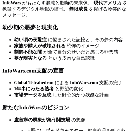
InfoWars
がもたらす混沌と欺瞞の未来像。
現代アメリカ
を
象徴するデジタル地獄の描写。
無限成長
を掲げる冷笑的な
メッセージ。
幼少期の悪夢と現実化
幼い頃の夜驚症
に悩まされた記憶と、その夢の内容
家族や隣人が破壊される
恐怖のイメージ
制御不能な闇
が全て自分のせいだと感じる罪悪感
夢が現実となる
という皮肉な自己認識
InfoWars.com支配の宣言
Global Tetrahedron
による
InfoWars.com
支配の完了
1年半にわたる熟考
と野望の変化
市場データを反映
した野心的かつ残酷な計画
新たなInfoWarsのビジョン
虚言癖の群衆が集う闘技場
の想像
上層には
ポッドキャスター
、健康商品を叫ぶ姿