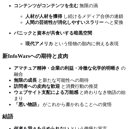
コンテンツがコンテンツを生む
無限の渦
人材が人材を獲得
し続けるメディア合併の連鎖
人間の芸術性が消化しやすいスラリー
へと変換
パニックと資本が共食いする暗黒空間
現代アメリカ
という怪物の胎内に例える表現
新InfoWarsへの期待と皮肉
アマチュア精神・企業の利益・冷徹な化学的明晰さ
の
融合
無限の成長
と新たな可能性への期待
訪問者への皮肉な歓迎
と消費行動の推奨
ウェブサイト支配による万能感
と終わりなき物語の始
まり
「悪い物語」
がこれから書かれることへの覚悟
結語
何者も我々を止められない
という傲慢な宣言