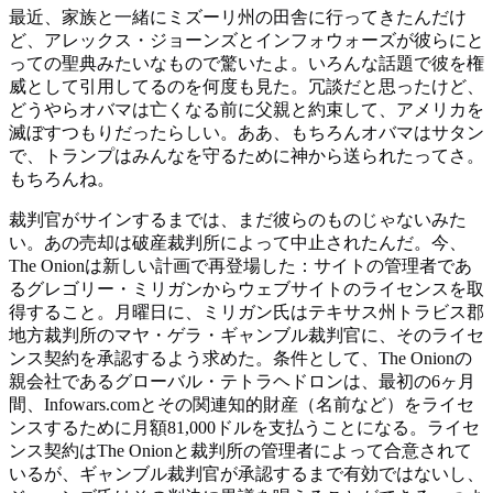
最近、家族と一緒にミズーリ州の田舎に行ってきたんだけ
ど、アレックス・ジョーンズとインフォウォーズが彼らにと
っての聖典みたいなもので驚いたよ。いろんな話題で彼を権
威として引用してるのを何度も見た。冗談だと思ったけど、
どうやらオバマは亡くなる前に父親と約束して、アメリカを
滅ぼすつもりだったらしい。ああ、もちろんオバマはサタン
で、トランプはみんなを守るために神から送られたってさ。
もちろんね。
裁判官がサインするまでは、まだ彼らのものじゃないみた
い。あの売却は破産裁判所によって中止されたんだ。今、
The Onionは新しい計画で再登場した：サイトの管理者であ
るグレゴリー・ミリガンからウェブサイトのライセンスを取
得すること。月曜日に、ミリガン氏はテキサス州トラビス郡
地方裁判所のマヤ・ゲラ・ギャンブル裁判官に、そのライセ
ンス契約を承認するよう求めた。条件として、The Onionの
親会社であるグローバル・テトラヘドロンは、最初の6ヶ月
間、Infowars.comとその関連知的財産（名前など）をライセ
ンスするために月額81,000ドルを支払うことになる。ライセ
ンス契約はThe Onionと裁判所の管理者によって合意されて
いるが、ギャンブル裁判官が承認するまで有効ではないし、