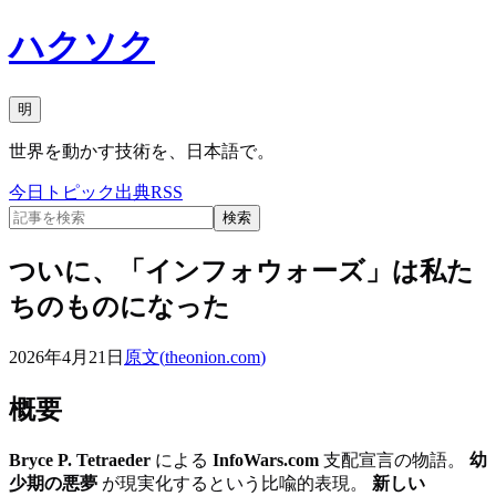
ハクソク
明
世界を動かす技術を、日本語で。
今日
トピック
出典
RSS
検索
ついに、「インフォウォーズ」は私た
ちのものになった
2026年4月21日
原文(
theonion.com
)
概要
Bryce P. Tetraeder
による
InfoWars.com
支配宣言の物語。
幼
少期の悪夢
が現実化するという比喩的表現。
新しい