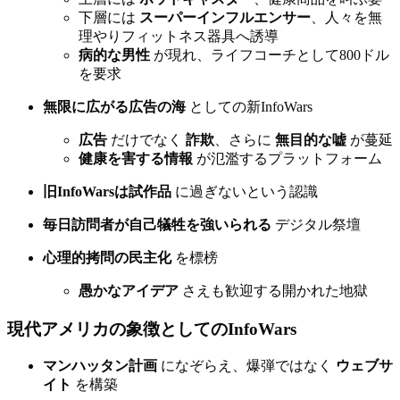
下層には
スーパーインフルエンサー
、人々を無
理やりフィットネス器具へ誘導
病的な男性
が現れ、ライフコーチとして800ドル
を要求
無限に広がる広告の海
としての新InfoWars
広告
だけでなく
詐欺
、さらに
無目的な嘘
が蔓延
健康を害する情報
が氾濫するプラットフォーム
旧InfoWarsは試作品
に過ぎないという認識
毎日訪問者が自己犠牲を強いられる
デジタル祭壇
心理的拷問の民主化
を標榜
愚かなアイデア
さえも歓迎する開かれた地獄
現代アメリカの象徴としてのInfoWars
マンハッタン計画
になぞらえ、爆弾ではなく
ウェブサ
イト
を構築