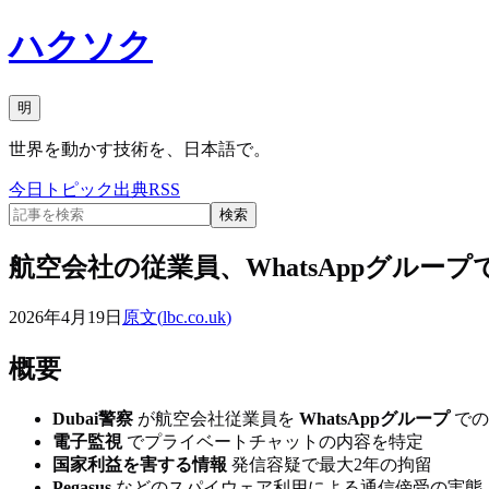
ハクソク
明
世界を動かす技術を、日本語で。
今日
トピック
出典
RSS
検索
航空会社の従業員、WhatsAppグル
2026年4月19日
原文(
lbc.co.uk
)
概要
Dubai警察
が航空会社従業員を
WhatsAppグループ
での
電子監視
でプライベートチャットの内容を特定
国家利益を害する情報
発信容疑で最大2年の拘留
Pegasus
などのスパイウェア利用による通信傍受の実態