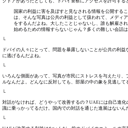
クドアがあったとしても、ドバイ警察にアクセスを許可する
国家の利益に害を及ぼすと見なされる情報を公開するこ
は、そんな写真は公共の利益として扱われて、メディア
をするんだよね。大したことじゃないし、誰も解雇され
始めるための情報すらないじゃん？多くの難しい会話は
└
ドバイの人々にとって、問題を暴露しないことが公共の利益
に逃げるんだよね。
└
いろんな側面があって、写真が市民にストレスを与えたり、
ルなんだよ。どんなに反対しても、部屋の中の象を見逃してるよ
└
対話がなければ、どうやって改善するの？UAEには自己進
識に乗っかってるだけ。国内での対話を通じた進展はないん
└