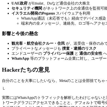
UAE政府
がEtisalat、Duなど通信会社の大株主
セキュリティ機関
がネットワーク上の全通信を監視可
イスラエル開発のPegasus
スパイウェアを利用
WhatsApp通話（未応答でも）経由でデバイス感染
端末内の全メッセージ、連絡先、ロゴ等へアクセ
影響と今後の懸念
観光客・航空会社クルー・住民
が、送受信・保存のみ
プライベートなメッセージも
捜査・逮捕のリスク
エンドユーザーの
プライバシー保護
と
通信の安全性
へ
WhatsApp
等のプラットフォーム企業に対し、ユーザー
Hackerたちの意見
自分のことを大事にしたいなら、Metaのことは全部捨てちゃ
└
実際にはWhatsAppのトラフィックを解析したわけじゃない
トワークグラフにアクセスできることと、デフォルトで暗号化さ