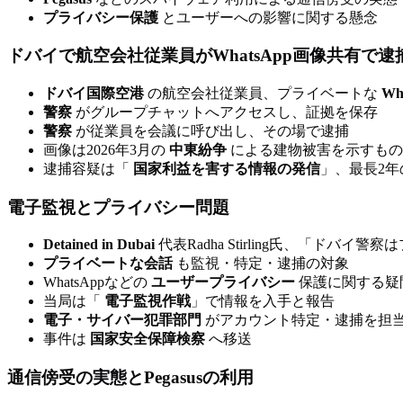
プライバシー保護
とユーザーへの影響に関する懸念
ドバイで航空会社従業員がWhatsApp画像共有で逮
ドバイ国際空港
の航空会社従業員、プライベートな
Wh
警察
がグループチャットへアクセスし、証拠を保存
警察
が従業員を会議に呼び出し、その場で逮捕
画像は2026年3月の
中東紛争
による建物被害を示すもの
逮捕容疑は「
国家利益を害する情報の発信
」、最長2年
電子監視とプライバシー問題
Detained in Dubai
代表Radha Stirling氏、「ドバ
プライベートな会話
も監視・特定・逮捕の対象
WhatsAppなどの
ユーザープライバシー
保護に関する疑
当局は「
電子監視作戦
」で情報を入手と報告
電子・サイバー犯罪部門
がアカウント特定・逮捕を担
事件は
国家安全保障検察
へ移送
通信傍受の実態とPegasusの利用