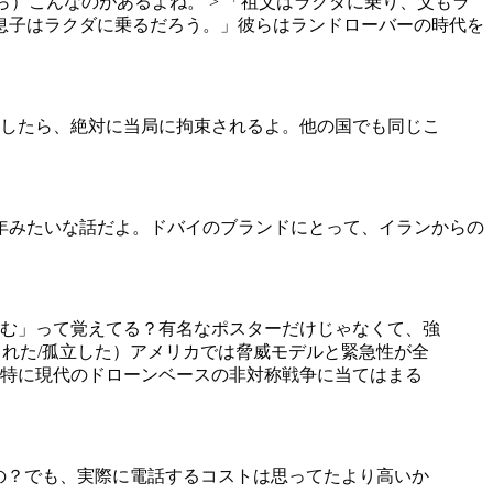
）こんなのがあるよね。 > 「祖父はラクダに乗り、父もラ
息子はラクダに乗るだろう。」彼らはランドローバーの時代を
したら、絶対に当局に拘束されるよ。他の国でも同じこ
4年みたいな話だよ。ドバイのブランドにとって、イランからの
む」って覚えてる？有名なポスターだけじゃなくて、強
れた/孤立した）アメリカでは脅威モデルと緊急性が全
特に現代のドローンベースの非対称戦争に当てはまる
の？でも、実際に電話するコストは思ってたより高いか