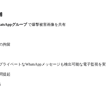
捕
atsAppグループ
で爆撃被害画像を共有
の拘留
イ警察はプライベートなWhatsAppメッセージも検出可能な電子監視
問提起
当