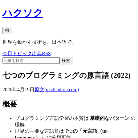
ハクソク
明
世界を動かす技術を、日本語で。
今日
トピック
出典
RSS
検索
七つのプログラミングの原言語 (2022)
2026年4月19日
原文(
madhadron.com
)
概要
プログラミング言語学習の本質は
基礎的なパターン
の
理解
世界の主要な言語群は
7つの「元言語（ur-
languages）」
に分類可能