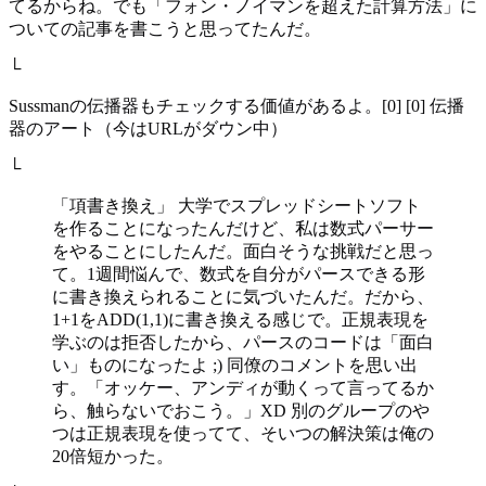
てるからね。でも「フォン・ノイマンを超えた計算方法」に
ついての記事を書こうと思ってたんだ。
└
Sussmanの伝播器もチェックする価値があるよ。[0] [0] 伝播
器のアート（今はURLがダウン中）
└
「項書き換え」 大学でスプレッドシートソフト
を作ることになったんだけど、私は数式パーサー
をやることにしたんだ。面白そうな挑戦だと思っ
て。1週間悩んで、数式を自分がパースできる形
に書き換えられることに気づいたんだ。だから、
1+1をADD(1,1)に書き換える感じで。正規表現を
学ぶのは拒否したから、パースのコードは「面白
い」ものになったよ ;) 同僚のコメントを思い出
す。「オッケー、アンディが動くって言ってるか
ら、触らないでおこう。」XD 別のグループのや
つは正規表現を使ってて、そいつの解決策は俺の
20倍短かった。