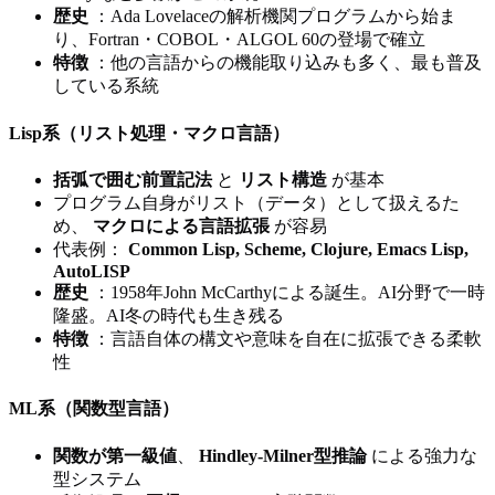
歴史
：Ada Lovelaceの解析機関プログラムから始ま
り、Fortran・COBOL・ALGOL 60の登場で確立
特徴
：他の言語からの機能取り込みも多く、最も普及
している系統
Lisp系（リスト処理・マクロ言語）
括弧で囲む前置記法
と
リスト構造
が基本
プログラム自身がリスト（データ）として扱えるた
め、
マクロによる言語拡張
が容易
代表例：
Common Lisp, Scheme, Clojure, Emacs Lisp,
AutoLISP
歴史
：1958年John McCarthyによる誕生。AI分野で一時
隆盛。AI冬の時代も生き残る
特徴
：言語自体の構文や意味を自在に拡張できる柔軟
性
ML系（関数型言語）
関数が第一級値
、
Hindley-Milner型推論
による強力な
型システム