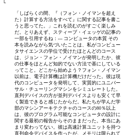
└
「しばらくの間、『（フォン・ノイマンを超え
た）計算する方法をすべて』に関する記事を書こ
うと思ってた。」これを読むのがすごく楽しみ
だ。とりあえず、スティーブ・イェッゲの記事の
一部を引用するね：--- コンピュータの本質 その
本を読みながら気づいたことは、私がコンピュー
タサイエンスの学位で受けたほとんどのコース
は、ジョン・フォン・ノイマンが発明したか、彼
の仕事をほとんど知的でない方法で基にしている
ってこと。どこから始めよう？フォン・ノイマン
以前は、電子計算機は計算機だけだった。彼は現
代のコンピュータを発明して、実質的にユニバー
サル・チューリングマシンをシミュレートした。
直列デバイスの方が並列デバイスよりも安くて早
く製造できると感じたからだ。私たちが学んだ学
部のマシンアーキテクチャのコースの80％以上
は、彼のプログラム可能なコンピュータの設計に
関する最初の報告からそのままだった。本当にあ
まり変わってない。彼は高速計算ユニットを持つ
直列命令デバイスを作ったが、メモリは限られて