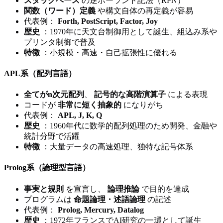
スタックベース
の逆ポーランド記法（RPN）
関数（ワード）定義
や構文自体の再定義が容易
代表例：
Forth, PostScript, Factor, Joy
歴史
：1970年に天文台制御用として誕生、組込み系や
プリンタ制御で普及
特徴
：小規模・高速・自己拡張性に優れる
APL系（配列言語）
全てがn次元配列
、
記号的な高階演算子
による表現
コードが
非常に短く抽象的
になりがち
代表例：
APL, J, K, Q
歴史
：1960年代に数学的配列処理のため開発、金融や
統計分野で活躍
特徴
：大量データの高速処理、独特な記号体系
Prolog系（論理型言語）
事実と規則
を宣言し、
論理推論
で目的を達成
プログラムは
命題論理・述語論理
の記述
代表例：
Prolog, Mercury, Datalog
歴史
：1972年フランスでAI研究の一環として誕生