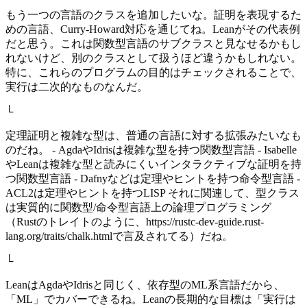
もう一つの言語のクラスを追加したいな。証明を表現するた
めの言語、Curry-Howard対応を通じてね。Leanがその代表例
だと思う。これは関数型言語のサブクラスと見なせるかもし
れないけど、別のクラスとして扱うほど違うかもしれない。
特に、これらのプログラムの目的はチェックされることで、
実行は二次的なものなんだ。
└
定理証明と複雑な型は、普通の言語に対する拡張みたいなも
のだね。 - AgdaやIdrisは複雑な型を持つ関数型言語 - Isabelle
やLeanは複雑な型と読みにくいインタラクティブな証明を持
つ関数型言語 - Dafnyなどは定理やヒントを持つ命令型言語 -
ACL2は定理やヒントを持つLISP それに関連して、型クラス
は実質的に関数型/命令型言語上の論理プログラミング
（Rustのトレイトのように、https://rustc-dev-guide.rust-
lang.org/traits/chalk.htmlで言及されてる）だね。
└
LeanはAgdaやIdrisと同じく、依存型のML系言語だから、
「ML」でカバーできるね。Leanの長期的な目標は「実行は