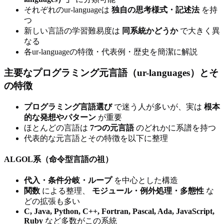
それぞれのur-languageは
独自の思考様式・記述法
を持
つ
新しい言語の学習難易度は
同系統かどうか
で大きく異
なる
各ur-languageの特徴・代表例・歴史を簡潔に解説
主要なプログラミング元言語（ur-languages）とそ
の特徴
プログラミング言語選び
で迷う人が多いが、実は
根本
的な発想やパターン
が重要
ほとんどの言語は
7つの元言語
のどれかに系譜を持つ
代表的な元言語とその特徴を以下に整理
ALGOL系（命令型言語の祖）
代入・条件分岐・ループ
を中心とした構造
関数
による整理、
モジュール・例外処理・多態性
な
どの拡張も多い
C, Java, Python, C++, Fortran, Pascal, Ada, JavaScript,
Ruby
など多数がこの系統