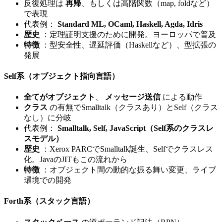
反復処理は
再帰
、もしくは高階関数（map, foldなど）
で表現
代表例：
Standard ML, OCaml, Haskell, Agda, Idris
歴史
：定理証明支援のために開発。ヨーロッパで普及
特徴
：型安全性、遅延評価（Haskellなど）、型拡張の
発展
Self系（オブジェクト指向言語）
全てがオブジェクト
、
メッセージ送信
による動作
クラス
の有無でSmalltalk（クラスあり）とSelf（クラス
なし）に分岐
代表例：
Smalltalk, Self, JavaScript（Self系のクラスレ
スモデル）
歴史
：Xerox PARCでSmalltalk誕生、Selfでクラスレス
化。JavaのJITもこの流れから
特徴
：オブジェクト間の動的な振る舞い変更、ライブ
環境での開発
Forth系（スタック言語）