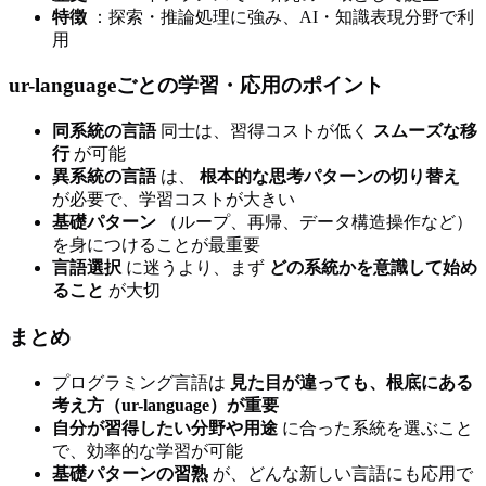
特徴
：探索・推論処理に強み、AI・知識表現分野で利
用
ur-languageごとの学習・応用のポイント
同系統の言語
同士は、習得コストが低く
スムーズな移
行
が可能
異系統の言語
は、
根本的な思考パターンの切り替え
が必要で、学習コストが大きい
基礎パターン
（ループ、再帰、データ構造操作など）
を身につけることが最重要
言語選択
に迷うより、まず
どの系統かを意識して始め
ること
が大切
まとめ
プログラミング言語は
見た目が違っても、根底にある
考え方（ur-language）が重要
自分が習得したい分野や用途
に合った系統を選ぶこと
で、効率的な学習が可能
基礎パターンの習熟
が、どんな新しい言語にも応用で