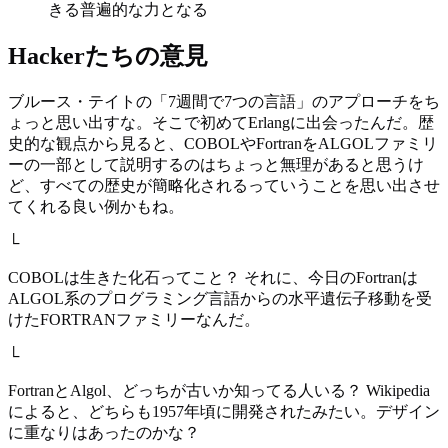
きる普遍的な力となる
Hackerたちの意見
ブルース・テイトの「7週間で7つの言語」のアプローチをち
ょっと思い出すな。そこで初めてErlangに出会ったんだ。歴
史的な観点から見ると、COBOLやFortranをALGOLファミリ
ーの一部として説明するのはちょっと無理があると思うけ
ど、すべての歴史が簡略化されるっていうことを思い出させ
てくれる良い例かもね。
└
COBOLは生きた化石ってこと？ それに、今日のFortranは
ALGOL系のプログラミング言語からの水平遺伝子移動を受
けたFORTRANファミリーなんだ。
└
FortranとAlgol、どっちが古いか知ってる人いる？ Wikipedia
によると、どちらも1957年頃に開発されたみたい。デザイン
に重なりはあったのかな？