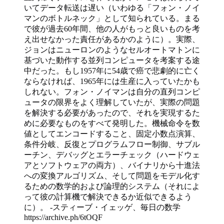
いてデータ転送は遅い（いわゆる「フォン・ノイ
マンのボトルネック」として知られている。まる
で彼が過去60年間、他の人がもっと良いものを考
え出せなかった責任があるかのように）。実際、
ジョンはニューロンのようなセルオートマトンに
基づいた動作する並列コンピュータを考案する途
中だった。もし1957年に54歳で癌で悲劇的に亡く
ならなければ、1965年には生産に入っていたかも
しれない。フォン・ノイマンは自分の直列コンピ
ュータの限界をよく理解していたが、実際の問題
を解決する必要があったので、それを実現するた
めに必要なものをすべて発明した。機械命令を数
値としてエンコードすること、固定小数点演算、
条件分岐、反復とプログラムフロー制御、サブル
ーチン、デバッグとエラーチェック（ハードウェ
アとソフトウェアの両方）、バイナリから十進法
への変換アルゴリズム、そして問題をモデル化す
るための数学的および論理的システム（それによ
って彼の計算機で解決できるか近似できるよう
に）。 -スティーブ・イェッゲ、毎日の数学
https://archive.ph/6tOQF