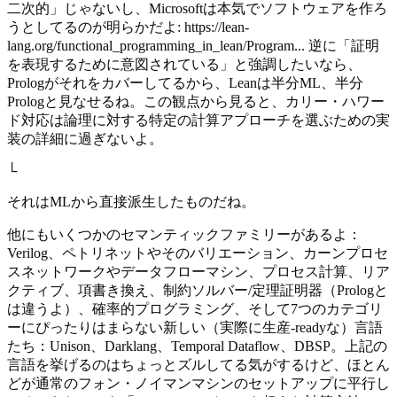
二次的」じゃないし、Microsoftは本気でソフトウェアを作ろ
うとしてるのが明らかだよ: https://lean-
lang.org/functional_programming_in_lean/Program... 逆に「証明
を表現するために意図されている」と強調したいなら、
Prologがそれをカバーしてるから、Leanは半分ML、半分
Prologと見なせるね。この観点から見ると、カリー・ハワー
ド対応は論理に対する特定の計算アプローチを選ぶための実
装の詳細に過ぎないよ。
└
それはMLから直接派生したものだね。
他にもいくつかのセマンティックファミリーがあるよ：
Verilog、ペトリネットやそのバリエーション、カーンプロセ
スネットワークやデータフローマシン、プロセス計算、リア
クティブ、項書き換え、制約ソルバー/定理証明器（Prologと
は違うよ）、確率的プログラミング、そして7つのカテゴリ
ーにぴったりはまらない新しい（実際に生産-readyな）言語
たち：Unison、Darklang、Temporal Dataflow、DBSP。上記の
言語を挙げるのはちょっとズルしてる気がするけど、ほとん
どが通常のフォン・ノイマンマシンのセットアップに平行し